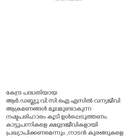
ADVERTISEMENT
കേന്ദ്ര പദ്ധതിയായ
ആർ.ഡബ്ല്യു.വി.സി.ഐ.എസിൽ വന്യജീവി
ആക്രമണങ്ങൾ മൂലമുണ്ടാകുന്ന
നഷ്ടപരിഹാരം കൂടി ഉൾപ്പെടുത്തണം.
കാട്ടുപന്നികളെ ക്ഷുദ്രജീവികളായി
പ്രഖ്യാപിക്കണമെന്നും ,നാടൻ കുരങ്ങുകളെ