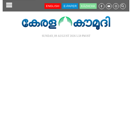
SECTIONS
ENGLISH
E-PAPER
KĀZHCHA
HOME
LATEST
SUNDAY, 09 AUGUST 2026 5.59 PM IST
AUDIO
NOTIFIED NEWS
POLL
KERALA
LOCAL
NEWS 360
CASE DIARY