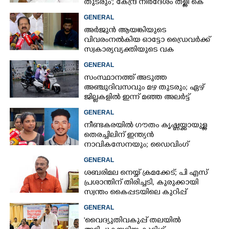
തുടരും'; കേന്ദ്ര നിർദേശം തള്ളി കെ
മുരളീധരൻ
GENERAL
അർജുൻ ആയങ്കിയുടെ
വിവരംനൽകിയ ഓട്ടോ ഡ്രൈവർക്ക്
സ്വകാര്യവ്യക്തിയുടെ വക
പാരിതോഷികം: മന്ത്രി രമേശ്
GENERAL
ചെന്നിത്തല
സംസ്ഥാനത്ത് അടുത്ത
അ‌ഞ്ചുദിവസവും മഴ തുടരും; ഏഴ്
ജില്ലകളിൽ ഇന്ന് മഞ്ഞ അലർട്ട്
GENERAL
നീണ്ടകരയിൽ ഗൗതം കൃഷ്ണയ്ക്കായുള്ള
തെരച്ചിലിന് ഇന്ത്യൻ
നാവികസേനയും; ഡൈവിംഗ്
ആരംഭിച്ചു
GENERAL
ശബരിമല നെയ്യ് ക്രമക്കേട്; പി എസ്
പ്രശാന്തിന് തിരിച്ചടി, കുരുക്കായി
സ്വന്തം കൈപ്പടയിലെ കുറിപ്പ്
GENERAL
'വൈദ്യുതിവകുപ്പ് തലയിൽ