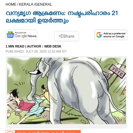
HOME /
KERALA /
GENERAL
CINEMA
വന്യമൃഗ ആക്രമണം: നഷ്ടപരിഹാരം 21
ലക്ഷമായി ഉയർത്തും
OPINION
Share
PHOTOS
1 MIN READ
| AUTHOR :
WEB DESK
PUBLISHED: JULY 09, 2026 12:52 AM IST
LIFESTYLE
SPIRITUAL
INFO+
ART
ASTRO