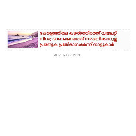
കേരളത്തിലെ കടൽത്തീരത്ത് വയലറ്റ്
നിറം; ഓണക്കാലത്ത് സംഭവിക്കാറുള്ള
പ്രത്യേക പ്രതിഭാസമെന്ന് നാട്ടുകാർ
ADVERTISEMENT