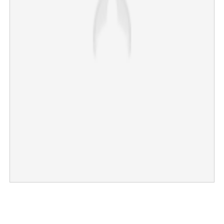
×
Share this link
Copy Link