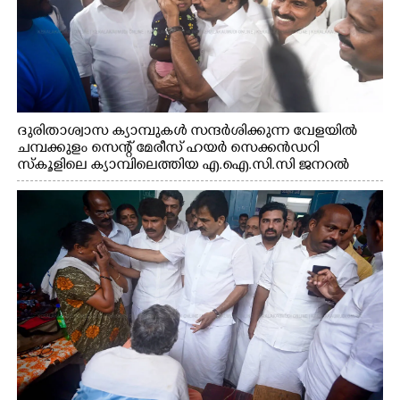
ദുരിതാശ്വാസ ക്യാമ്പുകൾ സന്ദർശിക്കുന്ന വേളയിൽ
ചമ്പക്കുളം സെന്റ് മേരീസ് ഹയർ സെക്കൻഡറി
സ്കൂളിലെ ക്യാമ്പിലെത്തിയ എ.ഐ.സി.സി ജനറൽ
സെക്രട്ടറി കെ.സി വേണുഗോപാൽ എം.പി കുരുന്നിനെ
എടുത്ത് ലാളിച്ചപ്പോൾ. സഹകരണ-എക്സൈസ്
വകുപ്പ് മന്ത്രി എം. ലിജു, കൃഷിവകുപ്പ് മന്ത്രി ടി. സിദ്ദിഖ്,
റെജി ചെറിയാൻ എം. എൽ. എ എന്നിവർ സമീപം