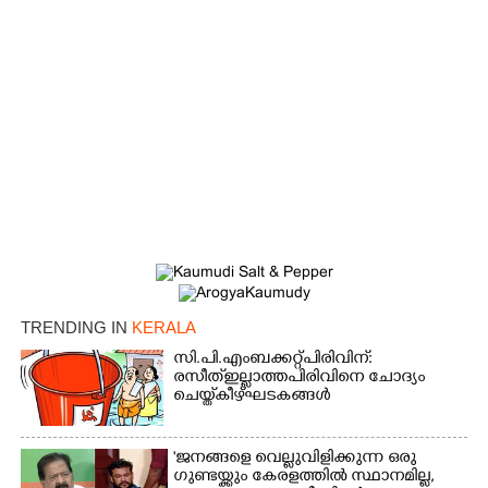
TRENDING IN
KERALA
സി.പി.എം ബക്കറ്റ് പിരിവിന്:
രസീത് ഇല്ലാത്ത പിരിവിനെ ചോദ്യം
ചെയ്ത് കീഴ്ഘടകങ്ങൾ
'ജനങ്ങളെ വെല്ലുവിളിക്കുന്ന ഒരു
ഗുണ്ടയ്ക്കും കേരളത്തിൽ സ്ഥാനമില്ല,​