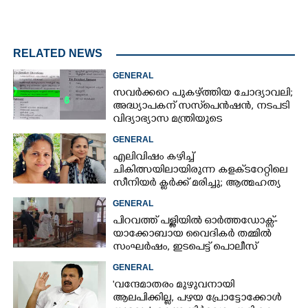
RELATED NEWS
GENERAL
സവർക്കറെ പുകഴ്ത്തിയ ചോദ്യാവലി;
അദ്ധ്യാപകന് സസ്‌പെൻഷൻ, നടപടി
വിദ്യാഭ്യാസ മന്ത്രിയുടെ
നിർദേശപ്രകാരം
GENERAL
എലിവിഷം കഴിച്ച്
ചികിത്സയിലായിരുന്ന കളക്‌ടറേറ്റിലെ
സീനിയർ ക്ലർക്ക് മരിച്ചു; ആത്മഹത്യ
സ്ഥലംമാറ്റത്തിൽ മനംനൊന്തെന്ന്
GENERAL
സംശയം
പിറവത്ത് പള്ളിയിൽ ഓർത്തഡോക്സ്-
യാക്കോബായ വൈദികർ തമ്മിൽ
സംഘർഷം, ഇടപെട്ട് പൊലീസ്
GENERAL
'വന്ദേമാതരം മുഴുവനായി
ആലപിക്കില്ല, പഴയ പ്രോട്ടോക്കോൾ