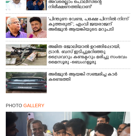
അവരെല്ലാം പൊലീസിന്റെ
നിരീക്ഷണത്തിലാണ്'
"പിന്തുണ വേണ്ട,​ പക്ഷേ പിന്നിൽ നിന്ന്
കുത്തരുത് ", എംവി ജയരാജന്
അർജുൻ ആയങ്കിയുടെ മറുപടി
അമിത ജോലിയാൽ ഉറങ്ങിപ്പോയി,
ട്രാൻ. ബസ് ഇടിച്ചുമറിഞ്ഞു
ഡ്രൈവറും കണ്ടക്ടറും മരിച്ചു സംഭവം
മൈസൂരു -ബെംഗളൂരു
ദേശീയപാതയിൽ 20 പേർക്ക് പരിക്ക്,
നാലു പേരുടെ നില ഗുരുതരം
അർജുൻ ആയങ്കി സഞ്ചരിച്ച കാർ
കണ്ടെത്തി
PHOTO
GALLERY