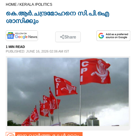
HOME /
KERALA /
POLITICS
CINEMA
കെ.ആർ.ചന്ദ്രമോഹനെ സി.പി.ഐ
ശാസിക്കും
OPINION
Share
PHOTOS
1 MIN READ
PUBLISHED: JUNE 16, 2026 02:06 AM IST
LIFESTYLE
SPIRITUAL
INFO+
ART
ASTRO