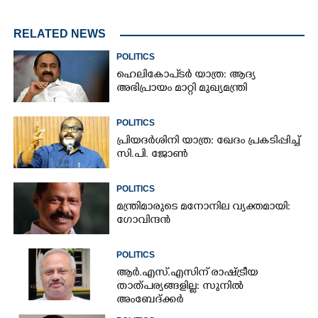
RELATED NEWS
POLITICS
ഹെലികോപ്ടർ യാത്ര: ആദ്യ
അഭിപ്രായം മാറ്റി മുഖ്യമന്ത്രി
POLITICS
പ്രിയദർശിനി യാത്ര: ഖേദം പ്രകടിപ്പിച്ച്
സി.പി. ജോൺ
POLITICS
മന്ത്രിമാരുടെ മനോനില വ്യക്തമായി:
ഗോവിന്ദൻ
POLITICS
ആർ.എസ്.എസിന് രാഷ്ട്രീയ
താത്പര്യങ്ങളില്ല: സുനിൽ
അംബേദ്ക്കർ