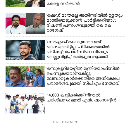
കേരള സർക്കാർ
'ഷെഡ് മാത്രമല്ല അതിനടിയിൽ ഉള്ളതും
മാന്തിയെടുക്കാൻ പാർട്ടിക്കറിയാം':
ഭീഷണി പ്രസംഗവുമായി കെ കെ
രാഗേഷ്
'സിഐക്ക് കൊടുക്കേണ്ടത്
കൊടുത്തിട്ടില്ല; പിടിക്കാമെങ്കിൽ
പിടിക്കൂ'; പൊലീസിനെ വീണ്ടും
വെല്ലുവിളിച്ച് അർജുൻ ആയങ്കി
'സെക്രട്ടറിയേറ്റിൽ മന്ത്രിയോഫീസിൽ
ചെന്നുകയറാനാകില്ല',
മലബാറുകാർക്കെതിരെ അധിക്ഷേപ
പരാമർശവുമായി സിപിഎം നേതാവ്‌
14,000 കുട്ടികൾക്ക് നീന്തൽ
പരിശീലനം: മന്ത്രി എൻ. ഷംസുദ്ദീൻ
ADVERTISEMENT