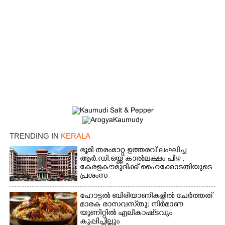
TRENDING IN
KERALA
ഭൂമി തരംമാറ്റ ഉത്തരവ് ലംഘിച്ച
ആർ.ഡി.ഒയ്ക്ക് കാൽലക്ഷം പിഴ ,​
കേരളകൗമുദിക്ക് ഹൈക്കോടതിയുടെ
പ്രശംസ
ഹോട്ടൽ ബിരിയാണികളിൽ ചേർത്തത്
മാരക രാസവസ്‌തു; നിർമാണ
യൂണിറ്റിൽ എലികാഷ്‌ടവും
കുപ്പിച്ചില്ലും