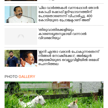
'ചില വാർത്തകൾ വന്നപ്പോൾ ഞാൻ
കോഫി ഷോപ്പ് ഉദ്ഘാടനത്തിന്
പോയതാണെന്ന് വിചാരിച്ചു, 400
കോടിയുടെ പ്രോജക്ടാണ് അത്'
'തിരുവാതിരക്കളിയും
കാരണഭൂതനുമായി വന്നാൽ
വിവരമറിയും '
'ഇനി എന്താ വരാൻ പോകുന്നതെന്ന്
നിങ്ങൾ നോക്കിക്കോ'; അർജുൻ
ആയങ്കിയുടെ വെല്ലുവിളിയിൽ രമേശ്
ചെന്നിത്തല
PHOTO
GALLERY