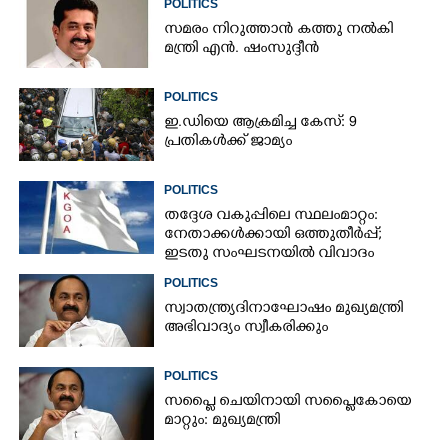
POLITICS
സമരം നിറുത്താൻ കത്തു നൽകി
മന്ത്രി എൻ. ഷംസുദ്ദീൻ
POLITICS
ഇ.ഡിയെ ആക്രമിച്ച കേസ്: 9
പ്രതികൾക്ക് ജാമ്യം
POLITICS
തദ്ദേശ വകുപ്പിലെ സ്ഥലംമാറ്റം:
നേതാക്കൾക്കായി ഒത്തുതീർപ്പ്;
ഇടതു സംഘടനയിൽ വിവാദം
POLITICS
സ്വാതന്ത്ര്യദിനാഘോഷം മുഖ്യമന്ത്രി
അഭിവാദ്യം സ്വീകരിക്കും
POLITICS
സപ്ലൈ ചെയിനായി സപ്ലൈകോയെ
മാറ്റും: മുഖ്യമന്ത്രി