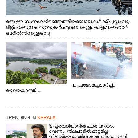
മത്സ്യബന്ധനം കഴിഞ്ഞെത്തിയ ബോട്ടുകൾക്ക് ചുറ്റും വട്ട
മിട്ട് പറക്കുന്ന പരുന്തുകൾ. എറണാകുളം കാളമുക്ക് ഹാർ
ബറിൽ നിന്നുള്ള കാഴ്ച
യുവമോർച്ചമാർച്ച്...
മഴയെകാത്ത്...
TRENDING IN
KERALA
'മുല്ലപ്പെരിയാറിൽ പുതിയ ഡാം
വേണം, നിലപാടിൽ മാറ്റമില്ല';
വിജയ്‌യെ നേരിൽ കാണാനൊരുങ്ങി