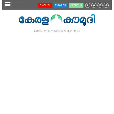
SECTIONS
ENGLISH
E-PAPER
KĀZHCHA
HOME
LATEST
THURSDAY, 06 AUGUST 2026 11.34 PM IST
AUDIO
NOTIFIED NEWS
POLL
KERALA
LOCAL
NEWS 360
CASE DIARY