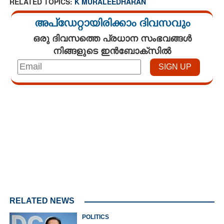
RELATED TOPICS:
K MURALEEDHARAN
അപ്ഡേറ്റായിരിക്കാം ദിവസവും
ഒരു ദിവസത്തെ പ്രധാന സംഭവങ്ങൾ
നിങ്ങളുടെ ഇൻബോക്സിൽ
Loaded
:
4.00%
/
Mute
RELATED NEWS
POLITICS