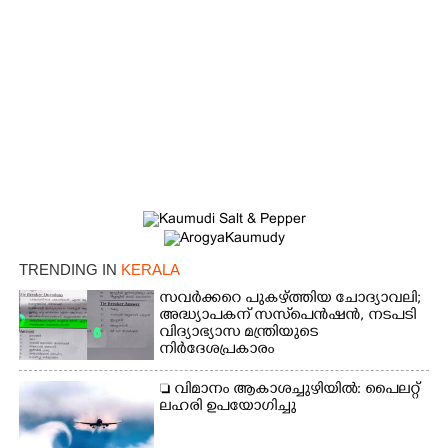
TRENDING IN
KERALA
സവർക്കറെ പുകഴ്ത്തിയ ചോദ്യാവലി;
അദ്ധ്യാപകന് സസ്‌പെൻഷൻ, നടപടി
വിദ്യാഭ്യാസ മന്ത്രിയുടെ
നിർദേശപ്രകാരം
 വിമാനം ആകാശച്ചുഴിയിൽ: പൈലറ്റ്
ലഹരി ഉപയോഗിച്ചു