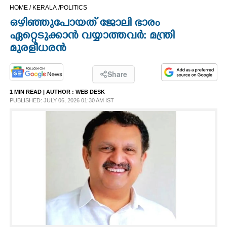
HOME /
KERALA /
POLITICS
CINEMA
ഒഴിഞ്ഞുപോയത് ജോലി ഭാരം
ഏറ്റെടുക്കാൻ വയ്യാത്തവർ: മന്ത്രി
OPINION
മുരളീധരൻ
PHOTOS
Share
1 MIN READ
| AUTHOR :
WEB DESK
LIFESTYLE
PUBLISHED: JULY 06, 2026 01:30 AM IST
SPIRITUAL
INFO+
ART
ASTRO