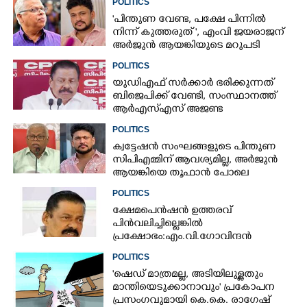
POLITICS
"പിന്തുണ വേണ്ട,​ പക്ഷേ പിന്നിൽ
നിന്ന് കുത്തരുത് ", എംവി ജയരാജന്
അർജുൻ ആയങ്കിയുടെ മറുപടി
POLITICS
യുഡിഎഫ് സർക്കാർ ഭരിക്കുന്നത്
ബിജെപിക്ക് വേണ്ടി,​ സംസ്ഥാനത്ത്
ആർഎസ്എസ് അജണ്ട
നടപ്പാക്കുന്നെന്ന് എം വി ഗോവിന്ദൻ
POLITICS
ക്വട്ടേഷൻ സംഘങ്ങളുടെ പിന്തുണ
സിപിഎമ്മിന് ആവശ്യമില്ല, അർജുൻ
ആയങ്കിയെ തൂഫാൻ പോലെ
തൂക്കണമെന്ന് എം വി ജയരാജൻ
POLITICS
ക്ഷേമപെൻഷൻ ഉത്തരവ്
പിൻവലിച്ചില്ലെങ്കിൽ
പ്രക്ഷോഭം:എം.വി.ഗോവിന്ദൻ
POLITICS
'ഷെഡ് മാത്രമല്ല, അടിയിലുള്ളതും
മാന്തിയെടുക്കാനാവും' പ്രകോപന
പ്രസംഗവുമായി കെ.കെ. രാഗേഷ്