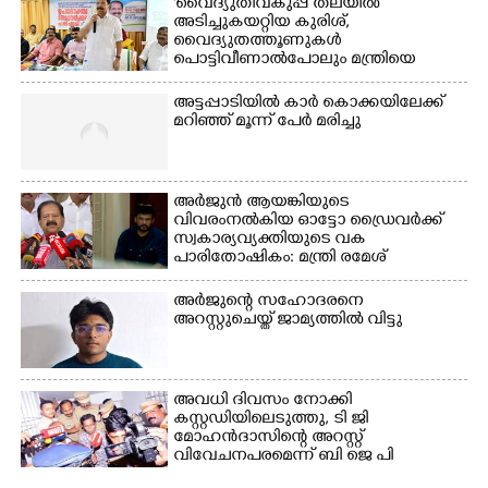
'വൈദ്യുതിവകുപ്പ് തലയിൽ
അടിച്ചുകയറ്റിയ കുരിശ്‌,
വൈദ്യുതത്തൂണുകൾ
പൊട്ടിവീണാൽപോലും മന്ത്രിയെ
വിളിക്കുന്ന കാലമാണിത്'
അട്ടപ്പാടിയിൽ കാർ കൊക്കയിലേക്ക്
മറിഞ്ഞ് മൂന്ന് പേർ മരിച്ചു
അർജുൻ ആയങ്കിയുടെ
വിവരംനൽകിയ ഓട്ടോ ഡ്രൈവർക്ക്
സ്വകാര്യവ്യക്തിയുടെ വക
പാരിതോഷികം: മന്ത്രി രമേശ്
ചെന്നിത്തല
അർജുന്റെ സഹോദരനെ
അറസ്റ്റുചെയ്ത് ജാമ്യത്തിൽ വിട്ടു
അവധി ദിവസം നോക്കി
കസ്റ്റഡിയിലെടുത്തു,​ ടി ജി
മോഹൻദാസിന്റെ അറസ്റ്റ്
വിവേചനപരമെന്ന് ബി ജെ പി