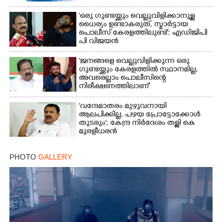
'ഒരു ഗുണ്ടയ്ക്കും വെല്ലുവിളിക്കാനുള്ള
×
Share this link
ധൈര്യം ഉണ്ടാകരുത്, സ്മാർട്ടായ
പൊലീസ് കേരളത്തിലുണ്ട്': എഡിജിപി
പി വിജയൻ
'ജനങ്ങളെ വെല്ലുവിളിക്കുന്ന ഒരു
ഗുണ്ടയ്ക്കും കേരളത്തിൽ സ്ഥാനമില്ല,​
അവരെല്ലാം പൊലീസിന്റെ
Copy Link
നിരീക്ഷണത്തിലാണ്'
'വന്ദേമാതരം മുഴുവനായി
ആലപിക്കില്ല, പഴയ പ്രോട്ടോക്കോൾ
തുടരും'; കേന്ദ്ര നിർദേശം തള്ളി കെ
മുരളീധരൻ
PHOTO
GALLERY