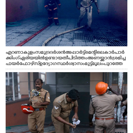
എറണാകുളം സമുദ്ര ദർശൻ അപ്പാർട്ട്മെന്റിലെ കാർ പാർ
ക്കിംഗ് ഏരിയയിൽ ഉണ്ടായ തീപിടിത്തം അണയ്ക്കാൻ ശ്രമിച്ച
ഫയർഫോഴ്സ് ഉദ്യോഗസ്ഥർ ശ്വാസം മുട്ട് മൂലം പുറത്തേ
ക്കിറങ്ങി വരുന്നു