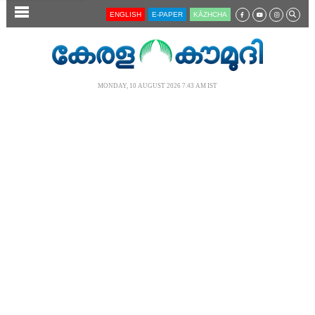
SECTIONS
ENGLISH
E-PAPER
KĀZHCHA
HOME
LATEST
MONDAY, 10 AUGUST 2026 7.43 AM IST
AUDIO
NOTIFIED NEWS
POLL
KERALA
LOCAL
NEWS 360
CASE DIARY