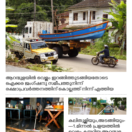
നീക്കം ചെയ്യുന്നു.
ആറന്മുളയിൽ വെള്ളം ഇറങ്ങിത്തുടങ്ങിയതോടെ
ഐക്കര ജംഗ്ഷനു സമീപത്തുനിന്ന്
രക്ഷാപ്രവർത്തനത്തിന് കൊല്ലത്ത് നിന്ന് എത്തിയ
ബോട്ടുകൾ തിരികെക്കൊണ്ടുപോകുന്നു.
കലിതുള്ളിയും,അടങ്ങിയും-
---1.മിന്നൽ പ്രളയത്തിൽ