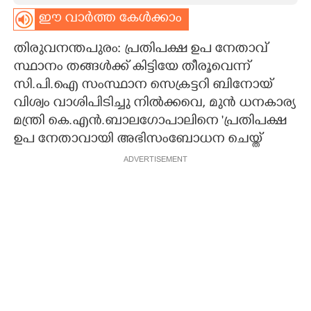
ഈ വാർത്ത കേൾക്കാം
CARTOONS
തിരുവനന്തപുരം: പ്രതിപക്ഷ ഉപ നേതാവ്
LITERATURE
സ്ഥാനം തങ്ങൾക്ക് കിട്ടിയേ തീരൂവെന്ന്
സി.പി.ഐ സംസ്ഥാന സെക്രട്ടറി ബിനോയ്
വിശ്വം വാശിപിടിച്ചു നിൽക്കവെ, മുൻ ധനകാര്യ
ZOOM
മന്ത്രി കെ.എൻ.ബാലഗോപാലിനെ 'പ്രതിപക്ഷ
ഉപ നേതാവായി അഭിസംബോധന ചെയ്ത്
CONTACT US
ADVERTISEMENT