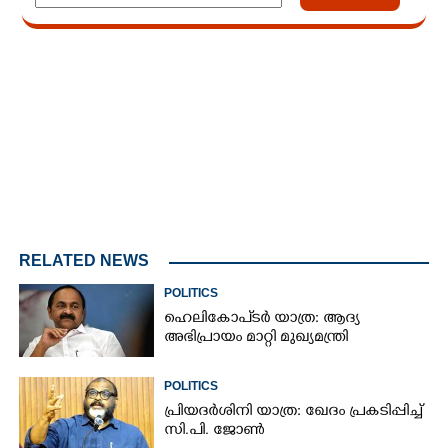
Loaded
:
4.68%
/
Unmute
RELATED NEWS
POLITICS
ഹെലികോപ്ടർ യാത്ര: ആദ്യ
അഭിപ്രായം മാറ്റി മുഖ്യമന്ത്രി
POLITICS
പ്രിയദർശിനി യാത്ര: ഖേദം പ്രകടിപ്പിച്ച്
സി.പി. ജോൺ