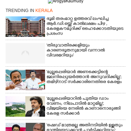
TRENDING IN
KERALA
ഭൂമി തരംമാറ്റ ഉത്തരവ് ലംഘിച്ച
ആർ.ഡി.ഒയ്ക്ക് കാൽലക്ഷം പിഴ ,​
കേരളകൗമുദിക്ക് ഹൈക്കോടതിയുടെ
പ്രശംസ
'തിരുവാതിരക്കളിയും
കാരണഭൂതനുമായി വന്നാൽ
വിവരമറിയും '
'മുല്ലപ്പെരിയാർ അണക്കെട്ടിന്റെ
ജലനിരപ്പുയർത്താൻ അനുവദിക്കില്ല';
തമിഴ്‌നാട് സർക്കാരിനെതിരെ കേരളം
'മുല്ലപ്പെരിയാറിൽ പുതിയ ഡാം
വേണം, നിലപാടിൽ മാറ്റമില്ല';
വിജയ്‌യെ നേരിൽ കാണാനൊരുങ്ങി
കേരള സർക്കാർ
'ഷെഡ് മാത്രമല്ല അതിനടിയിൽ ഉള്ളതും
മാന്തിയെടുക്കാൻ പാർട്ടിക്കറിയാം':