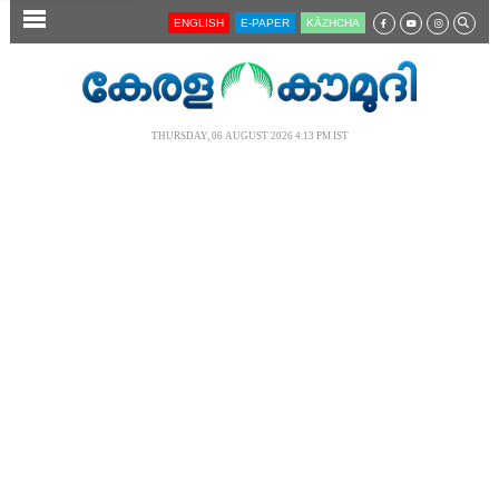
SECTIONS
ENGLISH
E-PAPER
KĀZHCHA
HOME
LATEST
THURSDAY, 06 AUGUST 2026 4.13 PM IST
AUDIO
NOTIFIED NEWS
POLL
KERALA
LOCAL
NEWS 360
CASE DIARY