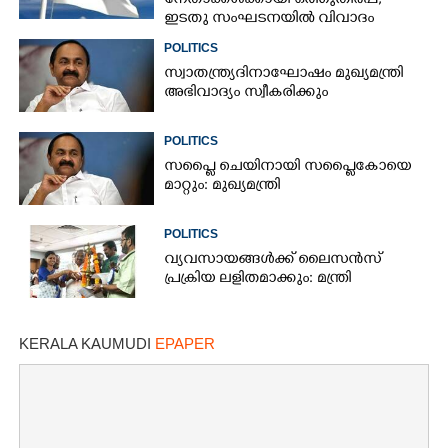
നേതാക്കൾക്കായി ഒത്തുതീർപ്പ്;
ഇടതു സംഘടനയിൽ വിവാദം
POLITICS
സ്വാതന്ത്ര്യദിനാഘോഷം മുഖ്യമന്ത്രി
അഭിവാദ്യം സ്വീകരിക്കും
POLITICS
സപ്ലൈ ചെയിനായി സപ്ലൈകോയെ
മാറ്റും: മുഖ്യമന്ത്രി
POLITICS
വ്യവസായങ്ങൾക്ക് ലൈസൻസ്
പ്രക്രിയ ലളിതമാക്കും: മന്ത്രി
KERALA KAUMUDI
EPAPER