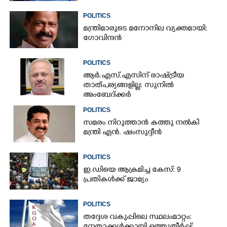
POLITICS
മന്ത്രിമാരുടെ മനോനില വ്യക്തമായി:
ഗോവിന്ദൻ
POLITICS
ആർ.എസ്.എസിന് രാഷ്ട്രീയ
താത്പര്യങ്ങളില്ല: സുനിൽ
അംബേദ്ക്കർ
POLITICS
സമരം നിറുത്താൻ കത്തു നൽകി
മന്ത്രി എൻ. ഷംസുദ്ദീൻ
POLITICS
ഇ.ഡിയെ ആക്രമിച്ച കേസ്: 9
പ്രതികൾക്ക് ജാമ്യം
POLITICS
തദ്ദേശ വകുപ്പിലെ സ്ഥലംമാറ്റം: