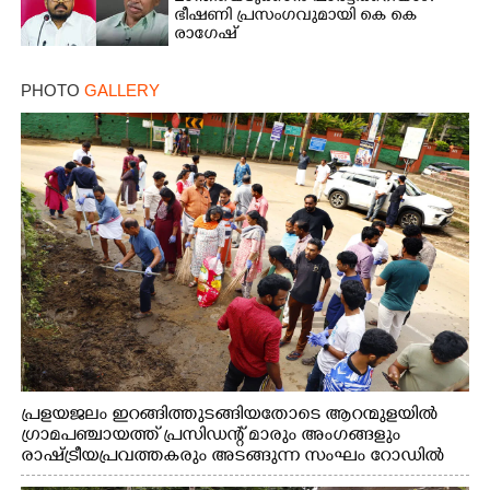
ഭീഷണി പ്രസംഗവുമായി കെ കെ
രാഗേഷ്
PHOTO
GALLERY
പ്രളയജലം ഇറങ്ങിത്തുടങ്ങിയതോടെ ആറന്മുളയിൽ
ഗ്രാമപഞ്ചായത്ത് പ്രസിഡന്റ് മാരും അംഗങ്ങളും
രാഷ്ട്രീയപ്രവത്തകരും അടങ്ങുന്ന സംഘം റോഡിൽ
അടിഞ്ഞ് കൂടിയ ചെളിയും മണ്ണും മറ്റ് മാലിന്യങ്ങളും