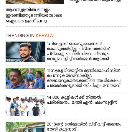
വെള്ളം കയറിയ ആറന്മുള
പെട്രോൾ പമ്പിന്
ആറന്മുളയിൽ വെള്ളം
സമീപത്തെ റോ‌ഡ് രണ്ടാം
ഇറങ്ങിത്തുടങ്ങിയതോടെ
തീയതിയിലെ
ഐക്കര ജംഗ്ഷനു
കാഴ്ച.2.വെള്ളം
സമീപം ആറന്മുള
ഇറങ്ങിപ്പോൾ
കിടങ്ങന്നൂർ റോഡിന്
ഇന്നലെത്തെ
TRENDING IN
KERALA
സമീപം പ്രവർത്തിക്കു
കാഴ്ച.രക്ഷാപ്രവർത്തന
ആറന്മുള തട്ടുകട കഴുകി
'സിഐക്ക് കൊടുക്കേണ്ടത്
ത്തിന് ഓച്ചിറ അഴിക്കലിൽ
വൃത്തിയാക്കുന്നു.
കൊടുത്തിട്ടില്ല; പിടിക്കാമെങ്കിൽ
നിന്ന്എത്തിച്ച ബോട്ടും.
പിടിക്കൂ'; പൊലീസിനെ വീണ്ടും
വെല്ലുവിളിച്ച് അർജുൻ ആയങ്കി
'സെക്രട്ടറിയേറ്റിൽ മന്ത്രിയോഫീസിൽ
ചെന്നുകയറാനാകില്ല',
മലബാറുകാർക്കെതിരെ അധിക്ഷേപ
പരാമർശവുമായി സിപിഎം നേതാവ്‌
14,000 കുട്ടികൾക്ക് നീന്തൽ
പരിശീലനം: മന്ത്രി എൻ. ഷംസുദ്ദീൻ
2018ന്റെ ഓർമ്മയിൽ വീട് വിട്ട് അഭയം
തേടി കുട്ടനാട്