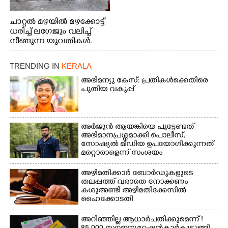
ചാറ്റൽ മഴയിൽ മഴക്കോട്ട്
ധരിച്ച് ലഗേജും വലിച്ച്
നീങ്ങുന്ന യുവതികൾ.
എറണാകുളം മേനകയിൽ
നിന്നുള്ള കാഴ്ച
TRENDING IN
KERALA
അഭിമന്യു കേസ്: പ്രതികൾക്കെതിരെ
പുതിയ വകുപ്പ്
അർജുൻ ആയങ്കിയെ പൂട്ടേണ്ടത്
അഭിമാനപ്രശ്നമാക്കി പൊലീസ്,
സാേഷ്യൽ മീഡിയ ഉപയോഗിക്കുന്നത്
മറ്റൊരാളെന്ന് സംശയം
അഴിമതിക്കാർ ബോർഡുകളുടെ
തലപ്പത്ത് വരാതെ നോക്കണം
കശുഅണ്ടി അഴിമതിക്കേസിൽ
ഹൈക്കോടതി
അറിഞ്ഞില്ല ആധാർ ചതിക്കുമെന്ന് !