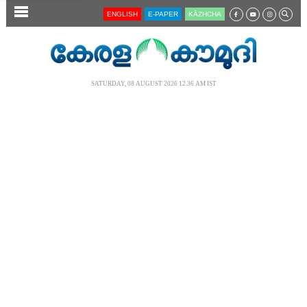
SECTIONS
ENGLISH
E-PAPER
KĀZHCHA
HOME
LATEST
SATURDAY, 08 AUGUST 2026 12.36 AM IST
AUDIO
NOTIFIED NEWS
POLL
KERALA
LOCAL
NEWS 360
CASE DIARY