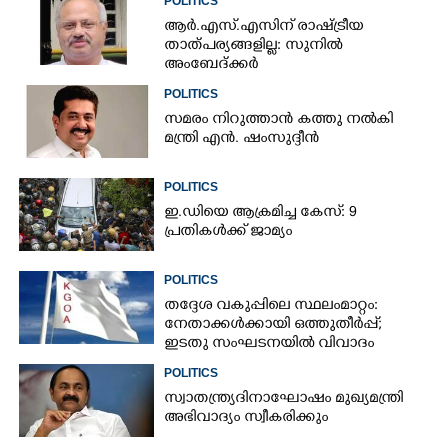
POLITICS
ആർ.എസ്.എസിന് രാഷ്ട്രീയ
താത്പര്യങ്ങളില്ല: സുനിൽ
അംബേദ്ക്കർ
POLITICS
സമരം നിറുത്താൻ കത്തു നൽകി
മന്ത്രി എൻ. ഷംസുദ്ദീൻ
POLITICS
ഇ.ഡിയെ ആക്രമിച്ച കേസ്: 9
പ്രതികൾക്ക് ജാമ്യം
POLITICS
തദ്ദേശ വകുപ്പിലെ സ്ഥലംമാറ്റം:
നേതാക്കൾക്കായി ഒത്തുതീർപ്പ്;
ഇടതു സംഘടനയിൽ വിവാദം
POLITICS
സ്വാതന്ത്ര്യദിനാഘോഷം മുഖ്യമന്ത്രി
അഭിവാദ്യം സ്വീകരിക്കും