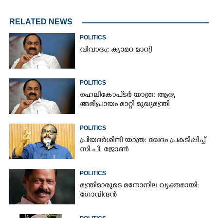
RELATED NEWS
POLITICS
വിവാദം; ക്യാമറ മാറ്രി
POLITICS
ഹെലികോപ്ടർ യാത്ര: ആദ്യ
അഭിപ്രായം മാറ്റി മുഖ്യമന്ത്രി
POLITICS
പ്രിയദർശിനി യാത്ര: ഖേദം പ്രകടിപ്പിച്ച്
സി.പി. ജോൺ
POLITICS
മന്ത്രിമാരുടെ മനോനില വ്യക്തമായി:
ഗോവിന്ദൻ