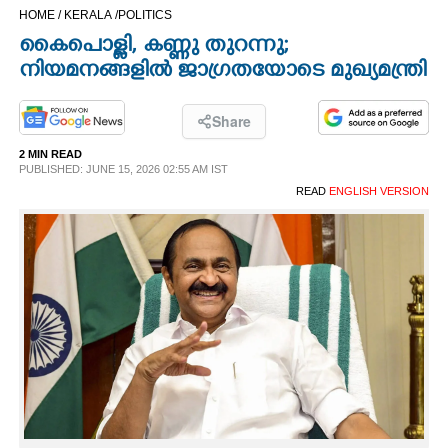
HOME /
KERALA /
POLITICS
CINEMA
കൈപൊള്ളി, കണ്ണു തുറന്നു;
നിയമനങ്ങളിൽ ജാഗ്രതയോടെ മുഖ്യമന്ത്രി
OPINION
Share
PHOTOS
2 MIN READ
PUBLISHED: JUNE 15, 2026 02:55 AM IST
LIFESTYLE
READ
ENGLISH VERSION
SPIRITUAL
INFO+
ART
ASTRO