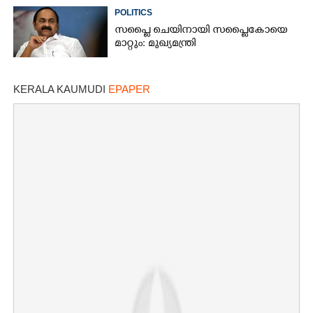
POLITICS
സപ്ലൈ ചെയിനായി സപ്ലൈകോയെ
മാറ്റും: മുഖ്യമന്ത്രി
×
Share this link
KERALA KAUMUDI
EPAPER
Copy Link