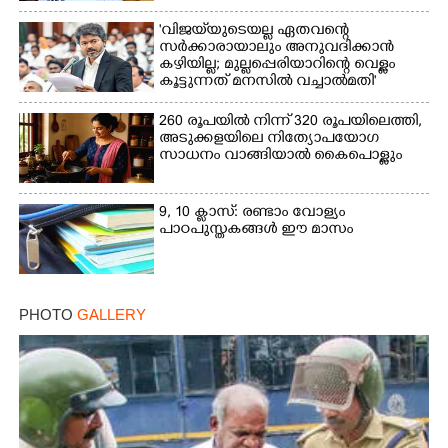
'വിജയ്‌യുടെയല്ല ഏതവന്റെ
സർക്കാരായാലും അനുവദിക്കാൻ
കഴിയില്ല; മുല്ലപ്പെരിയാറിന്റെ വെള്ളം
കൂട്ടുന്നത് മനസിൽ വച്ചാൽമതി'
260 രൂപയിൽ നിന്ന് 320 രൂപയിലെത്തി,
അടുക്കളയിലെ നിത്യോപയോഗ
സാധനം വാങ്ങിയാൽ കൈപൊള്ളും
9, 10 ക്ലാസ്: രണ്ടാം വോള്യം
പാഠപുസ്തകങ്ങൾ ഈ മാസം
PHOTO
GALLERY