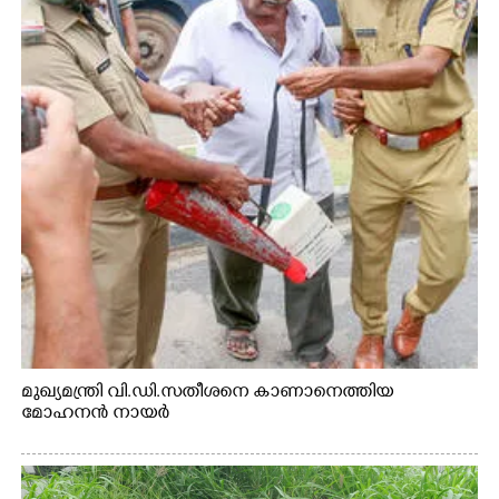
മുഖ്യമന്ത്രി വി.ഡി.സതീശനെ കാണാനെത്തിയ
മോഹനൻ നായർ