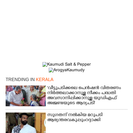
TRENDING IN
KERALA
'വീട്ടുപടിക്കലെ പെൻഷൻ വിതരണം
നിർത്തലാക്കാനുള്ള നീക്കം പദ്ധതി
അവസാനിപ്പിക്കാനുള്ള യുഡിഎഫ്
അജണ്ടയുടെ ആദ്യപടി'
സുഗതന് നൽകിയ മറുപടി
ആഭ്യന്തരവകുപ്പും റദ്ദാക്കി