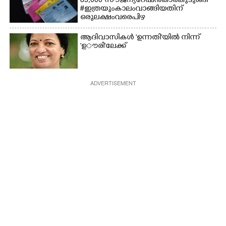
85,000 സൗജന്യ റേഷൻകാർ കുടുങ്ങി
# ഇത്രയും കാലം വാങ്ങിയതിന്
ഒരു ലക്ഷംവരെ പിഴ
ആദിവാസികൾ 'ഉന്നതി'യിൽ നിന്ന്
'ഉൗരി'ലേക്ക്
ADVERTISEMENT