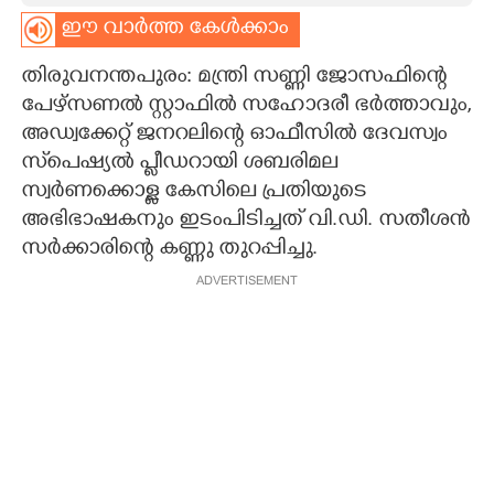
ഈ വാർത്ത കേൾക്കാം
CARTOONS
തിരുവനന്തപുരം: മന്ത്രി സണ്ണി ജോസഫിന്റെ
LITERATURE
പേഴ്സണൽ സ്റ്റാഫിൽ സഹോദരീ ഭർത്താവും,
അഡ്വക്കേറ്റ് ജനറലിന്റെ ഓഫീസിൽ ദേവസ്വം
സ്‌പെഷ്യൽ പ്ളീഡറായി ശബരിമല
ZOOM
സ്വർണക്കൊള്ള കേസിലെ പ്രതിയുടെ
അഭിഭാഷകനും ഇടംപിടിച്ചത് വി.ഡി. സതീശൻ
CONTACT US
സർക്കാരിന്റെ കണ്ണു തുറപ്പിച്ചു.
ADVERTISEMENT