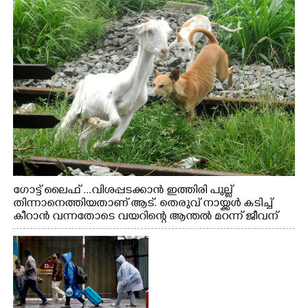
ഗോട്ട് ലൈഫ് ...വിശപ്പടക്കാൻ ഇത്തിരി പുല്ല്
തിന്നാനെത്തിയതാണ് ആട്. തെരുവ് നായ്ക്കൾ കടിച്ച്
കീറാൻ വന്നതോടെ വയറിന്റെ ആന്തൽ മറന്ന് ജീവന്
വേണ്ടിയായി ഓട്ടം. എറണാകുളം വാത്തുരുത്തിയിൽ
നിന്നുള്ള കാഴ്ച