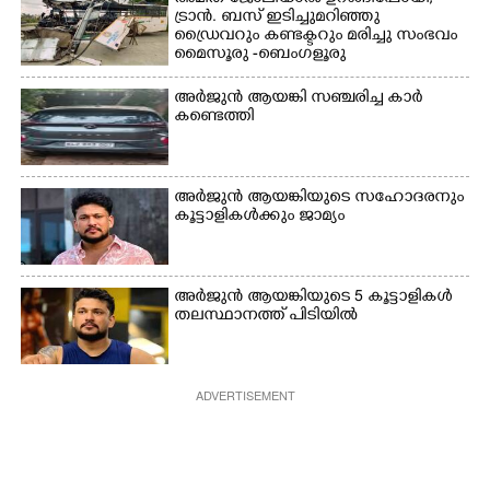
കുട്ടികൾ
ട്രാൻ. ബസ് ഇടിച്ചുമറിഞ്ഞു
ഡ്രൈവറും കണ്ടക്ടറും മരിച്ചു സംഭവം
മൈസൂരു -ബെംഗളൂരു
ദേശീയപാതയിൽ 20 പേർക്ക് പരിക്ക്,
നാലു പേരുടെ നില ഗുരുതരം
അർജുൻ ആയങ്കി സഞ്ചരിച്ച കാർ
കണ്ടെത്തി
അർജുൻ ആയങ്കിയുടെ സഹോദരനും
കൂട്ടാളികൾക്കും ജാമ്യം
അർജുൻ ആയങ്കിയുടെ 5 കൂട്ടാളികൾ
തലസ്ഥാനത്ത് പിടിയിൽ
ADVERTISEMENT