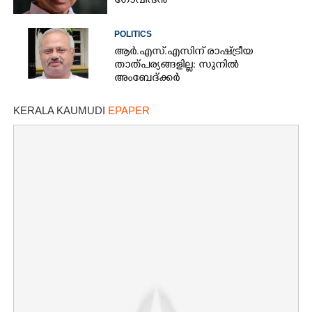
ഗോവിന്ദൻ
POLITICS
ആർ.എസ്.എസിന് രാഷ്ട്രീയ
താത്പര്യങ്ങളില്ല: സുനിൽ
അംബേദ്ക്കർ
KERALA KAUMUDI
EPAPER