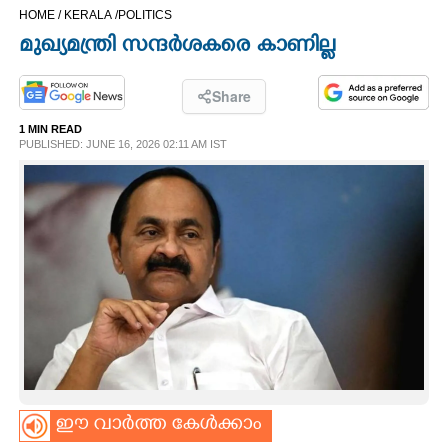
HOME /
KERALA /
POLITICS
CINEMA
മുഖ്യമന്ത്രി സന്ദർശകരെ കാണില്ല
OPINION
Share
1 MIN READ
PHOTOS
PUBLISHED: JUNE 16, 2026 02:11 AM IST
LIFESTYLE
SPIRITUAL
INFO+
ART
ഈ വാർത്ത കേൾക്കാം
ASTRO