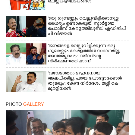
ചെയ്ത് കീഴ്ഘടകങ്ങൾ
'ഒരു ഗുണ്ടയ്ക്കും വെല്ലുവിളിക്കാനുള്ള
ധൈര്യം ഉണ്ടാകരുത്, സ്മാർട്ടായ
പൊലീസ് കേരളത്തിലുണ്ട്': എഡിജിപി
പി വിജയൻ
'ജനങ്ങളെ വെല്ലുവിളിക്കുന്ന ഒരു
ഗുണ്ടയ്ക്കും കേരളത്തിൽ സ്ഥാനമില്ല,​
അവരെല്ലാം പൊലീസിന്റെ
നിരീക്ഷണത്തിലാണ്'
'വന്ദേമാതരം മുഴുവനായി
ആലപിക്കില്ല, പഴയ പ്രോട്ടോക്കോൾ
തുടരും'; കേന്ദ്ര നിർദേശം തള്ളി കെ
മുരളീധരൻ
PHOTO
GALLERY