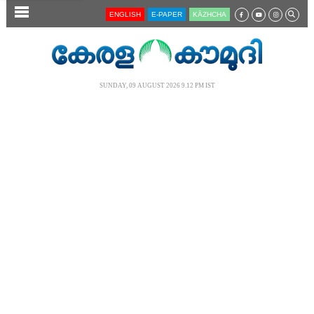
SECTIONS
ENGLISH
E-PAPER
KĀZHCHA
HOME
LATEST
SUNDAY, 09 AUGUST 2026 9.12 PM IST
AUDIO
NOTIFIED NEWS
POLL
KERALA
LOCAL
NEWS 360
CASE DIARY