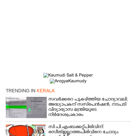
×
Share this link
TRENDING IN
KERALA
സവർക്കറെ പുകഴ്ത്തിയ ചോദ്യാവലി;
അദ്ധ്യാപകന് സസ്‌പെൻഷൻ, നടപടി
Copy Link
വിദ്യാഭ്യാസ മന്ത്രിയുടെ
നിർദേശപ്രകാരം
സി.പി.എം ബക്കറ്റ് പിരിവിന്:
രസീത് ഇല്ലാത്ത പിരിവിനെ ചോദ്യം