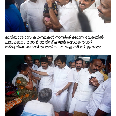
ദുരിതാശ്വാസ ക്യാമ്പുകൾ സന്ദർശിക്കുന്ന വേളയിൽ
ചമ്പക്കുളം സെന്റ് മേരീസ് ഹയർ സെക്കൻഡറി
സ്കൂളിലെ ക്യാമ്പിലെത്തിയ എ.ഐ.സി.സി ജനറൽ
സെക്രട്ടറി കെ.സി വേണുഗോപാൽ എം.പി കുരുന്നിനെ
എടുത്ത് ലാളിച്ചപ്പോൾ. സഹകരണ-എക്സൈസ്
വകുപ്പ് മന്ത്രി എം. ലിജു, കൃഷിവകുപ്പ് മന്ത്രി ടി. സിദ്ദിഖ്,
റെജി ചെറിയാൻ എം. എൽ. എ എന്നിവർ സമീപം