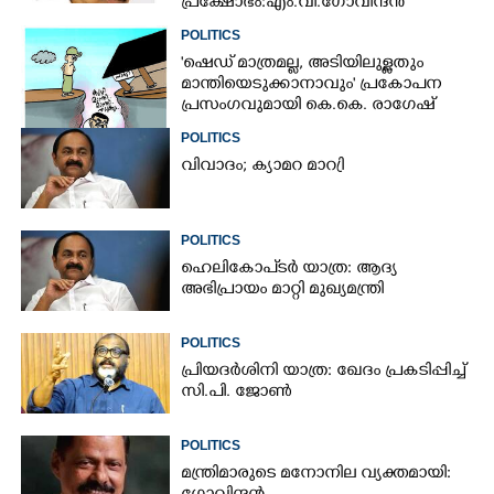
പ്രക്ഷോഭം:എം.വി.ഗോവിന്ദൻ
POLITICS
'ഷെഡ് മാത്രമല്ല, അടിയിലുള്ളതും
മാന്തിയെടുക്കാനാവും' പ്രകോപന
പ്രസംഗവുമായി കെ.കെ. രാഗേഷ്
POLITICS
വിവാദം; ക്യാമറ മാറ്രി
POLITICS
ഹെലികോപ്ടർ യാത്ര: ആദ്യ
അഭിപ്രായം മാറ്റി മുഖ്യമന്ത്രി
POLITICS
പ്രിയദർശിനി യാത്ര: ഖേദം പ്രകടിപ്പിച്ച്
സി.പി. ജോൺ
POLITICS
മന്ത്രിമാരുടെ മനോനില വ്യക്തമായി: