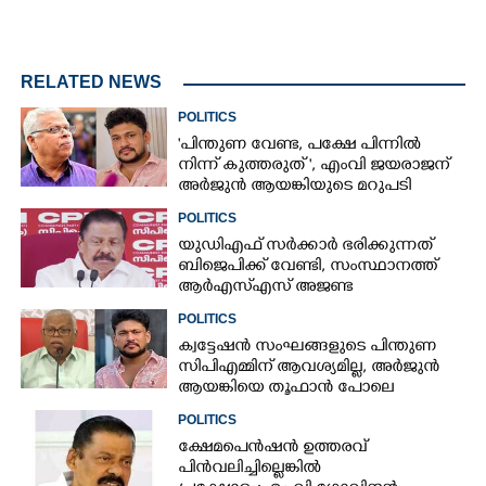
RELATED NEWS
POLITICS
"പിന്തുണ വേണ്ട,​ പക്ഷേ പിന്നിൽ
നിന്ന് കുത്തരുത് ", എംവി ജയരാജന്
അർജുൻ ആയങ്കിയുടെ മറുപടി
POLITICS
യുഡിഎഫ് സർക്കാർ ഭരിക്കുന്നത്
ബിജെപിക്ക് വേണ്ടി,​ സംസ്ഥാനത്ത്
ആർഎസ്എസ് അജണ്ട
നടപ്പാക്കുന്നെന്ന് എം വി ഗോവിന്ദൻ
POLITICS
ക്വട്ടേഷൻ സംഘങ്ങളുടെ പിന്തുണ
സിപിഎമ്മിന് ആവശ്യമില്ല, അർജുൻ
ആയങ്കിയെ തൂഫാൻ പോലെ
തൂക്കണമെന്ന് എം വി ജയരാജൻ
POLITICS
ക്ഷേമപെൻഷൻ ഉത്തരവ്
പിൻവലിച്ചില്ലെങ്കിൽ