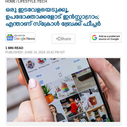
HOME /
LIFESTYLE /
TECH
CINEMA
ഒരു ഇടവേളയെടുക്കൂ,
ഉപഭോക്താക്കളോട് ഇന്‍സ്റ്റാഗ്രാം;
OPINION
എന്താണ് സ്‌ക്രോള്‍ ബ്രേക്ക് ഫീച്ചര്‍
PHOTOS
Share
1 MIN READ
PUBLISHED: JUNE 15, 2026 10:42 PM IST
LIFESTYLE
SPIRITUAL
INFO+
ART
ASTRO