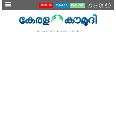
SECTIONS
ENGLISH
E-PAPER
KĀZHCHA
HOME
LATEST
FRIDAY, 07 AUGUST 2026 11.03 PM IST
AUDIO
NOTIFIED NEWS
POLL
KERALA
LOCAL
NEWS 360
CASE DIARY