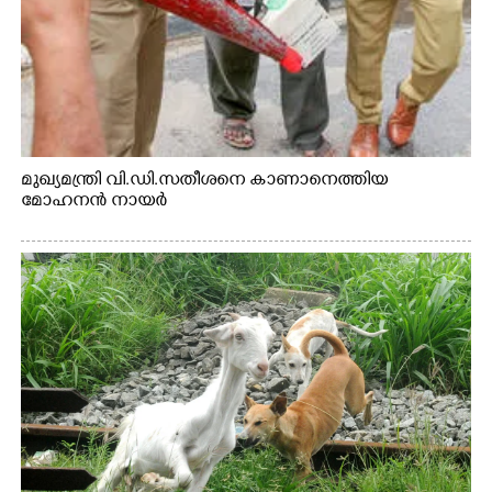
മുഖ്യമന്ത്രി വി.ഡി.സതീശനെ കാണാനെത്തിയ
മോഹനൻ നായർ