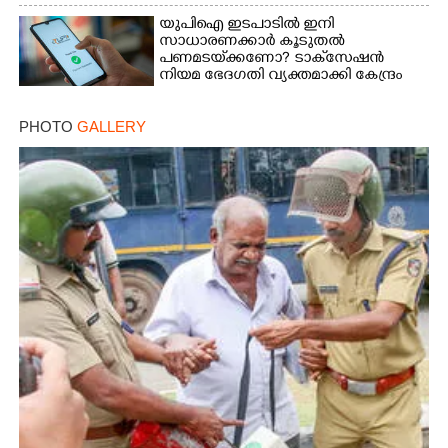
യുപിഐ ഇടപാടിൽ ഇനി
സാധാരണക്കാർ കൂടുതൽ
പണമടയ്‌ക്കണോ?​ ടാക്‌സേഷൻ
നിയമ ഭേദഗതി വ്യക്തമാക്കി കേന്ദ്രം
PHOTO
GALLERY