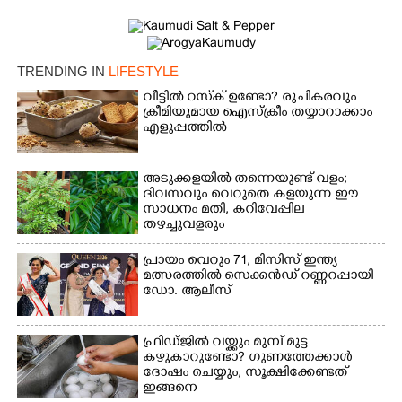
TRENDING IN
LIFESTYLE
വീട്ടിൽ റസ്ക് ഉണ്ടോ? രുചികരവും
ക്രീമിയുമായ ഐസ്ക്രീം തയ്യാറാക്കാം
×
എളുപ്പത്തിൽ
Share this link
അടുക്കളയിൽ തന്നെയുണ്ട് വളം;
ദിവസവും വെറുതെ കളയുന്ന ഈ
സാധനം മതി, കറിവേപ്പില
തഴച്ചുവളരും
Copy Link
പ്രായം വെറും 71, മിസിസ് ഇന്ത്യ
മത്സരത്തിൽ സെക്കൻഡ് റണ്ണറപ്പായി
ഡോ. ആലീസ്
ഫ്രിഡ്ജിൽ വയ്ക്കും മുമ്പ് മുട്ട
കഴുകാറുണ്ടോ? ഗുണത്തേക്കാൾ
ദോഷം ചെയ്യും,​ സൂക്ഷിക്കേണ്ടത്
ഇങ്ങനെ