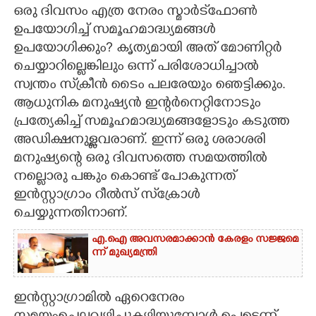
ഒരു ദിവസം എത്ര നേരം സ്മാര്‍ട്‌ഫോണ്‍
CARTOONS
ഉപയോഗിച്ച് സമൂഹമാദ്ധ്യമങ്ങള്‍
ഉപയോഗിക്കും? കൃത്യമായി അത് മോണിറ്റര്‍
ചെയ്യാറില്ലെങ്കിലും ഒന്ന് പരിശോധിച്ചാല്‍
LITERATURE
സ്വന്തം സ്‌ക്രീന്‍ ടൈം പലരേയും ഞെട്ടിക്കും.
ആധുനിക മനുഷ്യന്‍ ഇന്റര്‍നെറ്റിനോടും
ZOOM
പ്രത്യേകിച്ച് സമൂഹമാദ്ധ്യമങ്ങളോടും കടുത്ത
അഡിക്ഷനുള്ളവരാണ്. ഇന്ന് ഒരു ശരാശരി
CONTACT US
മനുഷ്യന്റെ ഒരു ദിവസത്തെ സമയത്തില്‍
നല്ലൊരു പങ്കും കൊണ്ട് പോകുന്നത്
ഇന്‍സ്റ്റാഗ്രാം റീല്‍സ് സ്‌ക്രോള്‍
ചെയ്യുന്നതിനാണ്.
എ.​ഐ​ ​അ​വ​സ​ര​മാ​ക്കാൻ കേ​ര​ളം​ ​സ​ജ്ജ​മെ​
ന്ന് ​മു​ഖ്യ​മ​ന്ത്രി
ഇന്‍സ്റ്റാഗ്രാമില്‍ ഏറെനേരം