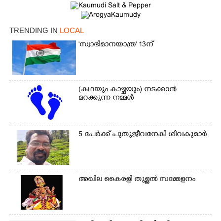
TRENDING IN
LOCAL
'സ്വാഭിമാനയാത്ര' 13ന്
×
Share this link
(കഥയും കാഴ്ചയും) നടക്കാൻ
മറക്കുന്ന നമ്മൾ
5 പേർക്ക് പുതുജീവനേകി ശിവകുമാർ
Copy Link
അഖില കൈരളി തുള്ളൽ സമ്മേളനം