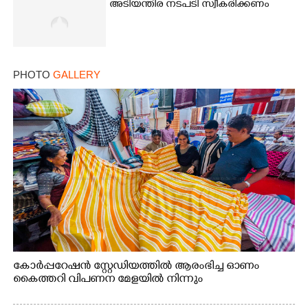
അടിയന്തിര നടപടി സ്വീകരിക്കണം
PHOTO
GALLERY
കോർപ്പറേഷൻ സ്റ്റേഡിയത്തിൽ ആരംഭിച്ച ഓണം
കൈത്തറി വിപണന മേളയിൽ നിന്നും