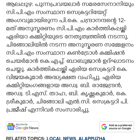
ആലപ്പുഴ: പുന്നപ്രവയലാർ സമരസേനാനിയും
CARTOONS
സി.പി.എം സംസ്ഥാന സെക്രട്ടറിയേറ്റ്
അംഗവുമായിരുന്ന പി.കെ. ചന്ദ്രാനന്ദന്റെ 12-
മത് അനുസ്മരണം സി.പി.എം കാർത്തികപ്പള്ളി
LITERATURE
ഏരിയാ കമ്മിറ്റിയുടെ നേതൃത്വത്തിൽ നടന്നു.
ചിങ്ങോലിയിൽ നടന്ന അനുസ്മരണ സമ്മേളനം
ZOOM
സി.പി.എം സംസ്ഥാന കൺട്രോൾ കമ്മിഷൻ
ചെയർമാൻ കെ.എച്ച്. ബാബുജാൻ ഉദ്ഘാടനം
CONTACT US
ചെയ്തു. കാർത്തികപ്പള്ളി ഏരിയ സെക്രട്ടറി കെ.
വിജയകുമാർ അദ്ധ്യക്ഷത വഹിച്ചു. ഏരിയ
കമ്മിറ്റിയംഗങ്ങളായ അഡ്വ. ബി. രാജേന്ദ്രൻ,
അഡ്വ. ടി.എസ്. താഹ, ബി. കൃഷ്ണകുമാർ, കെ.
ശ്രീകുമാർ, ചിങ്ങോലി എൽ.സി. സെക്രട്ടറി പി.
പ്രജീഷ് എന്നിവർ സംസാരിച്ചു.
RELATED TOPICS:
LOCAL NEWS
,
ALAPPUZHA