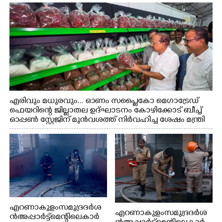
എരിവും മധുരവും... ഓണം സപ്ലൈകോ മെഗാട്രേഡ്
ഫെയറിന്റെ ജില്ലാതല ഉദ്ഘാടനം കോഴിക്കോട് ബീച്ച്
ഓപ്പണ്‍ സ്റ്റേജിന് മുന്‍വശത്ത് നിര്‍വഹിച്ച ശേഷം മന്ത്രി
പി.കെ.കുഞ്ഞാലിക്കുട്ടി സ്റ്റാളുകള്‍ സന്ദര്‍ശിക്കുന്നു..
എറണാകുളം സമുദ്ര ദർശ
എറണാകുളം സമുദ്ര ദർശ
ൻ അപ്പാർട്ട്മെന്റിലെ കാർ