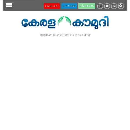
SECTIONS
ENGLISH
E-PAPER
KĀZHCHA
HOME
LATEST
MONDAY, 10 AUGUST 2026 10.10 AM IST
AUDIO
NOTIFIED NEWS
POLL
KERALA
LOCAL
NEWS 360
CASE DIARY