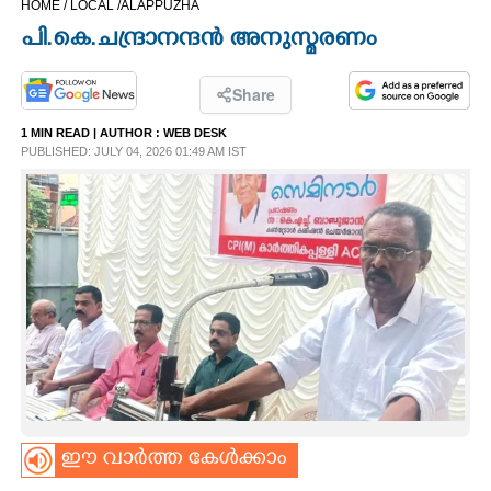
HOME /
LOCAL /
ALAPPUZHA
CINEMA
പി.കെ.ചന്ദ്രാനന്ദൻ അനുസ്മരണം
OPINION
Share
1 MIN READ
| AUTHOR :
WEB DESK
PHOTOS
PUBLISHED: JULY 04, 2026 01:49 AM IST
LIFESTYLE
SPIRITUAL
INFO+
ART
ഈ വാർത്ത കേൾക്കാം
ASTRO