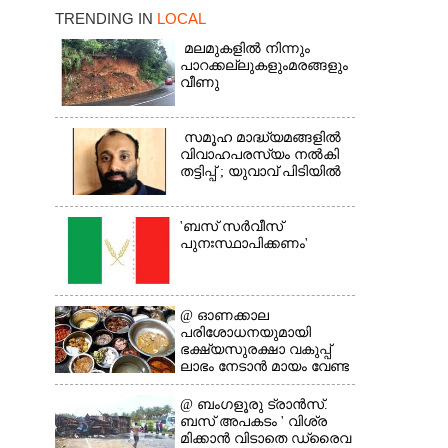
TRENDING IN
LOCAL
മലമുകളിൽ നിന്നും
പാറക്കല്ലുകളുംമരങ്ങളും
വീണു
×
സമൂഹ മാദ്ധ്യമങ്ങളിൽ
വിവാഹപരസ്യം നൽകി
തട്ടിപ്പ് ; യുവാവ് പിടിയിൽ
'ബസ് സർവീസ്
പുനഃസ്ഥാപിക്കണം'
@​​​​​​​ ഓണക്കാല
പരിശോധനയുമായി
ഭക്ഷ്യസുരക്ഷാ വകുപ്പ്
ലാഭം നേടാൻ മായം വേണ്ട
@ ബംഗളൂരു ട്രാൻസ്.
ബസ് അപകടം ' വി​ശ്ര​
മിക്കാൻ വിടാതെ ഡ്രൈ​വ​