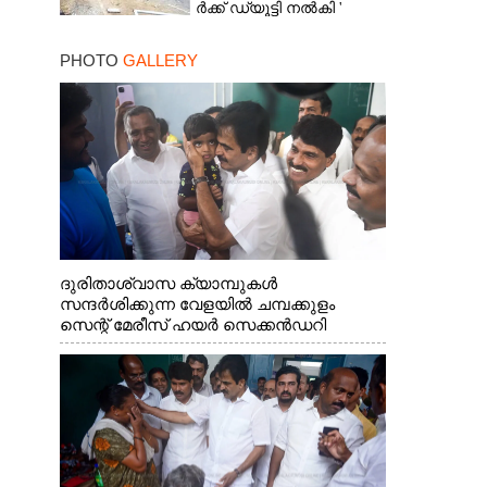
ർ​ക്ക് ഡ്യൂട്ടി നൽകി '
ആരോപണവുമായി
മരിച്ചവരുടെ ബന്ധുക്കൾ
PHOTO
GALLERY
ദുരിതാശ്വാസ ക്യാമ്പുകൾ
സന്ദർശിക്കുന്ന വേളയിൽ ചമ്പക്കുളം
സെന്റ് മേരീസ് ഹയർ സെക്കൻഡറി
സ്കൂളിലെ ക്യാമ്പിലെത്തിയ എ.ഐ.സി.സി
ജനറൽ സെക്രട്ടറി കെ.സി
വേണുഗോപാൽ എം.പി കുരുന്നിനെ
എടുത്ത് ലാളിച്ചപ്പോൾ. സഹകരണ-
എക്സൈസ് വകുപ്പ് മന്ത്രി എം. ലിജു,
കൃഷിവകുപ്പ് മന്ത്രി ടി. സിദ്ദിഖ്, റെജി
ചെറിയാൻ എം. എൽ. എ എന്നിവർ സമീപം