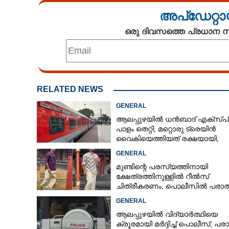
അപ്ഡേറ്റാ
CARTOONS
ഒരു ദിവസത്തെ പ്രധാന
LITERATURE
ZOOM
RELATED NEWS
CONTACT US
GENERAL
ആലപ്പുഴയിൽ ധൻബാദ് എക്‌സ്പ
പാളം തെറ്റി; മറ്റൊരു ട്രെയിൻ
വൈകിയെത്തിയത് രക്ഷയായി,
ഒഴിവായത് വൻ ദുരന്തം
GENERAL
മുണ്ടിന്റെ പരസ്യത്തിനായി
ക്ഷേത്രത്തിനുള്ളിൽ റീൽസ്
ചിത്രീകരണം, പൊലീസിൽ പരാത
GENERAL
ആലപ്പുഴയിൽ വിദ്യാർത്ഥിയെ
ക്രൂരമായി മർദ്ദിച്ച് പൊലീസ്; പര