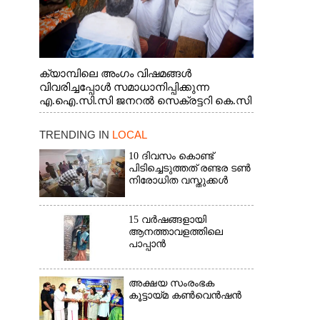
ക്യാമ്പിലെ അംഗം വിഷമങ്ങൾ
വിവരിച്ചപ്പോൾ സമാധാനിപ്പിക്കുന്ന
എ.ഐ.സി.സി ജനറൽ സെക്രട്ടറി കെ.സി
വേണുഗോപാൽ എം.പി. സഹകരണ-
എക്സൈസ് വകുപ്പ് മന്ത്രി എം. ലിജു,
TRENDING IN
LOCAL
എന്നിവർ
10 ദിവസം കൊണ്ട്
പിടിച്ചെടുത്തത് രണ്ടര ടൺ
നിരോധിത വസ്തുക്കൾ
15 വർഷങ്ങളായി
ആനത്താവളത്തിലെ
പാപ്പാൻ
അക്ഷയ സംരംഭക
കൂട്ടായ്മ കൺവെൻഷൻ