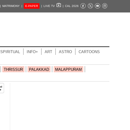
|
MATRIMONY |
E-PAPER
|
LIVE TV
|
CAL 2026
SPIRITUAL
INFO+
ART
ASTRO
CARTOONS
THRISSUR
PALAKKAD
MALAPPURAM