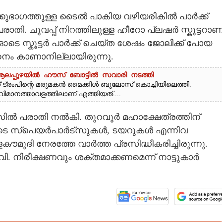
ക്കുഭാഗത്തുള്ള ടൈൽ പാകിയ വഴിയരികിൽ പാർക്ക്
തി. ചുവപ്പ് നിറത്തിലുള്ള ഹീറോ പ്ലഷർ സ്കൂട്ടറാണ
െ സ്കൂട്ടർ പാർക്ക് ചെയ്ത ശേഷം ജോലിക്ക് പോയ
ാഹനം കാണാനില്ലായിരുന്നു.
; ആലപ്പുഴയിൽ ഹൗസ് ബോട്ടിൽ സവാരി നടത്തി
ട്രംപിന്റെ മരുമകൻ മൈക്കിൾ ബൂലോസ് കൊച്ചിയിലെത്തി.
ി വിമാനത്താവളത്തിലാണ് എത്തിയത്....
സിൽ പരാതി നൽകി. തുറവൂർ മഹാക്ഷേത്രത്തിന്
െ സ്പെയർപാർട്സുകൾ, ടയറുകൾ എന്നിവ
ൗമുദി നേരത്തേ വാർത്ത പ്രസിദ്ധീകരിച്ചിരുന്നു.
ി. നിരീക്ഷണവും ശക്തമാക്കണമെന്ന് നാട്ടുകാർ