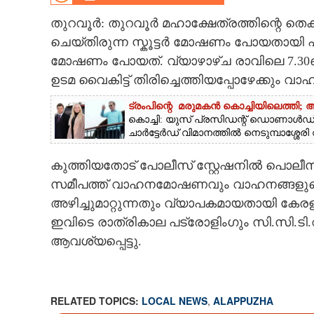
CINEMA
തുറവൂർ: തുറവൂർ മഹാക്ഷേത്രത്തിന്റെ തെ
ചെയ്തിരുന്ന സ്കൂട്ടർ മോഷണം പോയതായി പരാ
OPINION
മോഷണം പോയത്. വ്യാഴാഴ്ച രാവിലെ 7.30ഓട
ഉടമ വൈകിട്ട് തിരിച്ചെത്തിയപ്പോഴേക്കും വ
PHOTOS
ട്രംപിന്റെ മരുമകൻ കൊച്ചിയിലെത്തി
കൊച്ചി: യുസ് പ്രസിഡന്റ് ഡൊണാൾഡ് 
ചാർട്ടേർഡ് വിമാനത്തിൽ നെടുമ്പാശ്ശേര
LIFESTYLE
കുത്തിയതോട് പോലീസ് സ്റ്റേഷനിൽ പൊലീ
SPIRITUAL
സമീപത്ത് വാഹനമോഷണവും വാഹനങ്ങളുട
അഴിച്ചുമാറ്റുന്നതും വ്യാപകമായതായി കേരളക
INFO+
ഇവിടെ രാത്രികാല പട്രോളിംഗും സി.സി.ടി.വ
ആവശ്യപ്പെട്ടു.
ART
ASTRO
RELATED TOPICS:
LOCAL NEWS
,
ALAPPUZHA