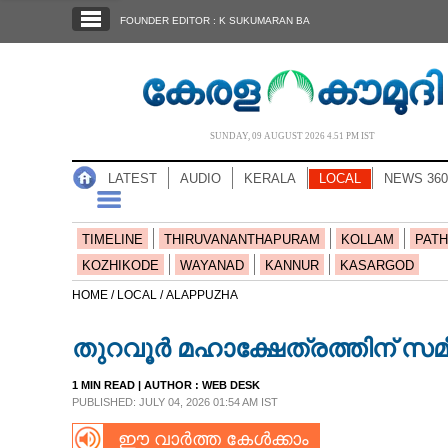
SECTIONS
FOUNDER EDITOR : K SUKUMARAN BA
HOME
LATEST
AUDIO
SUNDAY, 09 AUGUST 2026 4.51 PM IST
NOTIFIED NEWS
LATEST
AUDIO
KERALA
LOCAL
NEWS 360
POLL
KERALA
TIMELINE
THIRUVANANTHAPURAM
KOLLAM
PATH
KOZHIKODE
WAYANAD
KANNUR
KASARGOD
LOCAL
HOME /
LOCAL /
ALAPPUZHA
തുറവൂർ മഹാക്ഷേത്രത്തിന് സമീപം വ
NEWS 360
1 MIN READ
| AUTHOR :
WEB DESK
PUBLISHED: JULY 04, 2026 01:54 AM IST
CASE DIARY
ഈ വാർത്ത കേൾക്കാം