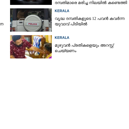
ദമ്പതിമാരെ മരിച്ച നിലയിൽ കണ്ടെത്തി
KERALA
വൃദ്ധ ദമ്പതികളുടെ 12 പവൻ കവർന്ന
ാന
യുവാവ് പിടിയിൽ
KERALA
മുഴുവൻ പ്രതികളെയും അറസ്റ്റ്
ചെയ്യണം