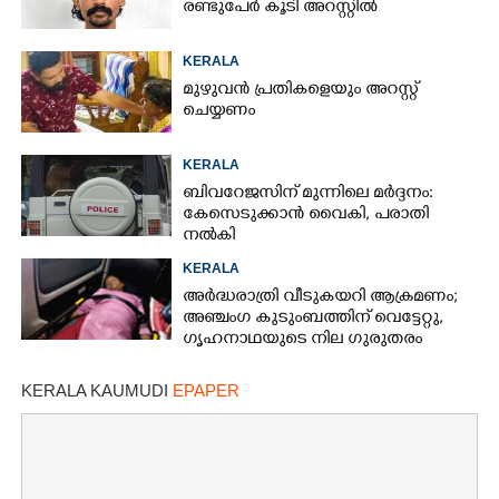
രണ്ടുപേർ കൂടി അറസ്റ്റിൽ
KERALA
മുഴുവൻ പ്രതികളെയും അറസ്റ്റ്
ചെയ്യണം
KERALA
ബിവറേജസിന് മുന്നിലെ മർദ്ദനം:
കേസെടുക്കാൻ വൈകി, പരാതി
നൽകി
KERALA
അർദ്ധരാത്രി വീടുകയറി ആക്രമണം;
അഞ്ചംഗ കുടുംബത്തിന് വെട്ടേറ്റു,
ഗൃഹനാഥയുടെ നില ഗുരുതരം
KERALA KAUMUDI
EPAPER