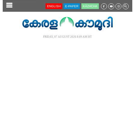
SECTIONS
ENGLISH
E-PAPER
KĀZHCHA
HOME
LATEST
FRIDAY, 07 AUGUST 2026 8.09 AM IST
AUDIO
NOTIFIED NEWS
POLL
KERALA
LOCAL
NEWS 360
CASE DIARY