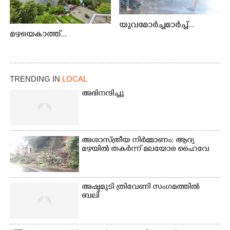
യുവമോർച്ചമാർച്ച്...
മഴയെകാത്ത്...
TRENDING IN
LOCAL
അഭിനന്ദിച്ചു
അശാസ്ത്രീയ നിർമ്മാണം: ആദ്യ
മഴയിൽ തകർന്ന് മലയോര ഹൈവേ
അഷ്ടമുടി ത്രിവേണി സംഗമത്തിൽ
ബലി