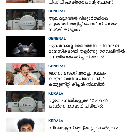
പിഡിപി പ്രവർത്തകന്റെ ഫോൺ
പൊലീസ് പിടിച്ചെടുത്തു
GENERAL
ആലപ്പുഴയിൽ വിദ്യാർത്ഥിയെ
ക്രൂരമായി മർദ്ദിച്ച് പൊലീസ്; പരാതി
നൽകി കുടുംബം
GENERAL
ഏക മകന്റെ മരണത്തിന് പിന്നാലെ
മാനസികമായി തളർന്നു; വൈപ്പിനിൽ
ദമ്പതിമാരെ മരിച്ച നിലയിൽ
കണ്ടെത്തി
GENERAL
'അന്നം മുടക്കിയതല്ല, സ്ഥലം
കയ്യേറിയതിൽ പരാതി കിട്ടി';
കമ്മ്യൂണിറ്റി കിച്ചൻ നിലവിൽ
ആലപ്പുഴയിൽ മാത്രമെന്ന് മന്ത്രി
KERALA
വൃദ്ധ ദമ്പതികളുടെ 12 പവൻ
കവർന്ന യുവാവ് പിടിയിൽ
KERALA
ബീവറേജസ് ഔട്ട്‌ലെറ്റിലെ മർദ്ദനം: