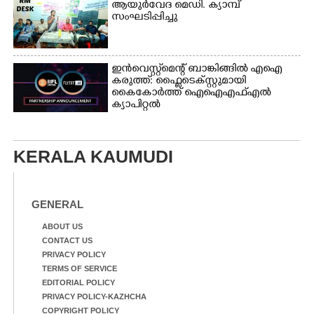
ആയുർവേദ മെഡി. ക്യാമ്പ്
സംഘടിപ്പിച്ചു
ഇൻവെസ്റ്റ്മെന്റ് ബാങ്കിങ്ങിൽ എഐ
കരുത്ത്: ഫ്ലൈടെക്സ്റ്റുമായി
കൈകോർത്ത് ഐഐഎഫ്എൽ
ക്യാപിറ്റൽ
KERALA KAUMUDI
GENERAL
ABOUT US
CONTACT US
PRIVACY POLICY
TERMS OF SERVICE
EDITORIAL POLICY
PRIVACY POLICY-KAZHCHA
COPYRIGHT POLICY