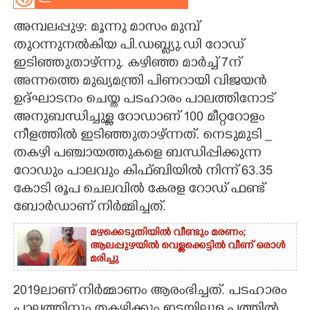
CARTOONS
അമ്പലപ്പുഴ: മൂന്നു മാസം മുമ്പ്
തുറന്നുനൽകിയ പി.ഡബ്ല്യു.ഡി റോഡ്
ഇടിഞ്ഞുതാഴ്ന്നു. കഴിഞ്ഞ മാർച്ച് 7ന്
LITERATURE
അന്നത്തെ മുഖ്യമന്ത്രി പിണറായി വിജയൻ
ഉദ്ഘാടനം ചെയ്ത പടഹാരം പാലത്തിനോട്
ZOOM
അനുബന്ധിച്ചുള്ള റോഡാണ് 100 മീറ്ററോളം
നീളത്തിൽ ഇടിഞ്ഞുതാഴ്ന്നത്. നെടുമുടി _
CONTACT US
തകഴി പഞ്ചായത്തുകളെ ബന്ധിപ്പിക്കുന്ന
റോഡും പാലവും കിഫ്ബിയിൽ നിന്ന് 63.35
കോടി രൂപ ചെലവിൽ കേരള റോഡ് ഫണ്ട്
ബോർഡാണ് നിർമ്മിച്ചത്.
മഴക്കെടുതിയിൽ വീണ്ടും മരണം;
ആലപ്പുഴയിൽ വെള്ളക്കെട്ടിൽ വീണ് ഒരാൾ
മരിച്ചു
2019ലാണ് നിർമ്മാണം ആരംഭിച്ചത്. പടഹാരം
പാലത്തിനും തകഴിക്കും ഇടയിലുള്ള പത്തിൽ