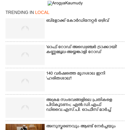
TRENDING IN
LOCAL
ബ്‌ളോക്ക് കോർഡിനേറ്റർ ഒഴിവ്
Copy Link
'ഓഫ് റോഡ് അഡ്വെഞ്ചർ ട്രാക്കായി'
കണ്ണമ്മൂല-അയ്യങ്കാളി റോഡ്
140 വർഷത്തെ മൃഗശാല ഇനി
'ഹരിതശാല'!
അക്രമ സംഭവങ്ങളിലെ പ്രതികളെ
പിടികൂടണം; എൽ.ഡി.എഫ്
ഡിവൈ.എസ്.പി. ഓഫീസ് മാർച്ച്
അനുസ്മരണവും ആണ്ട് നേർച്ചയും