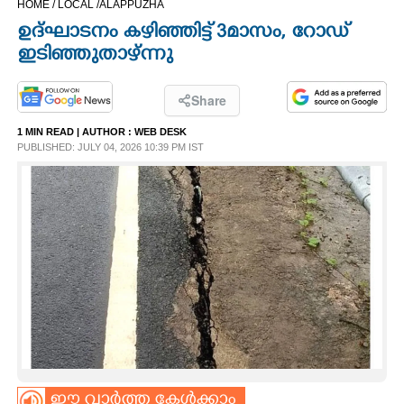
HOME /
LOCAL /
ALAPPUZHA
CINEMA
ഉദ്ഘാടനം കഴിഞ്ഞിട്ട് 3മാസം, റോഡ്
ഇടിഞ്ഞുതാഴ്ന്നു
OPINION
Share
PHOTOS
1 MIN READ
| AUTHOR :
WEB DESK
PUBLISHED: JULY 04, 2026 10:39 PM IST
LIFESTYLE
SPIRITUAL
INFO+
ART
ASTRO
ഈ വാർത്ത കേൾക്കാം