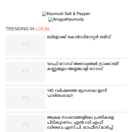
TRENDING IN
LOCAL
ബ്‌ളോക്ക് കോർഡിനേറ്റർ ഒഴിവ്
'ഓഫ് റോഡ് അഡ്വെഞ്ചർ ട്രാക്കായി'
കണ്ണമ്മൂല-അയ്യങ്കാളി റോഡ്
140 വർഷത്തെ മൃഗശാല ഇനി
'ഹരിതശാല'!
അക്രമ സംഭവങ്ങളിലെ പ്രതികളെ
പിടികൂടണം; എൽ.ഡി.എഫ്
ഡിവൈ.എസ്.പി. ഓഫീസ് മാർച്ച്