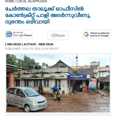
HOME /
LOCAL /
ALAPPUZHA
CINEMA
ചേർത്തല താലൂക്ക് ഓഫീസിൽ
കോൺക്രീറ്റ് പാളി അടർന്നുവീണു,
OPINION
ദുരന്തം ഒഴിവായി
PHOTOS
Share
1 MIN READ
| AUTHOR :
WEB DESK
PUBLISHED: JULY 04, 2026 10:40 PM IST
LIFESTYLE
SPIRITUAL
INFO+
ART
ASTRO