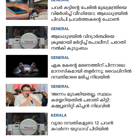
പവർ കട്ടിന്റെ പേരിൽ മുഖ്യമന്ത്രിയെ
വിമർശിച്ച് വീഡിയോ; ആലപ്പുഴയിൽ
പിഡിപി പ്രവർത്തകന്റെ ഫോൺ
പൊലീസ് പിടിച്ചെടുത്തു
GENERAL
ആലപ്പുഴയിൽ വിദ്യാർത്ഥിയെ
ക്രൂരമായി മർദ്ദിച്ച് പൊലീസ്; പരാതി
നൽകി കുടുംബം
GENERAL
ഏക മകന്റെ മരണത്തിന് പിന്നാലെ
മാനസികമായി തളർന്നു; വൈപ്പിനിൽ
ദമ്പതിമാരെ മരിച്ച നിലയിൽ
കണ്ടെത്തി
GENERAL
'അന്നം മുടക്കിയതല്ല, സ്ഥലം
കയ്യേറിയതിൽ പരാതി കിട്ടി';
കമ്മ്യൂണിറ്റി കിച്ചൻ നിലവിൽ
ആലപ്പുഴയിൽ മാത്രമെന്ന് മന്ത്രി
KERALA
വൃദ്ധ ദമ്പതികളുടെ 12 പവൻ
കവർന്ന യുവാവ് പിടിയിൽ