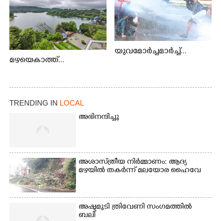
യുവമോർച്ചമാർച്ച്...
മഴയെകാത്ത്...
TRENDING IN
LOCAL
അഭിനന്ദിച്ചു
അശാസ്ത്രീയ നിർമ്മാണം: ആദ്യ
മഴയിൽ തകർന്ന് മലയോര ഹൈവേ
അഷ്ടമുടി ത്രിവേണി സംഗമത്തിൽ
ബലി