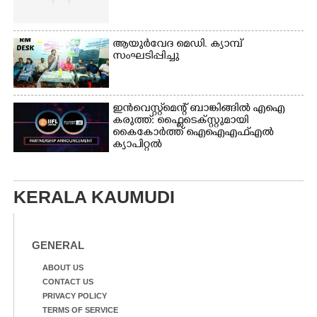
ആയുർവേദ മെഡി. ക്യാമ്പ്
സംഘടിപ്പിച്ചു
ഇൻവെസ്റ്റ്മെന്റ് ബാങ്കിങ്ങിൽ എഐ
കരുത്ത്: ഫ്ലൈടെക്സ്റ്റുമായി
കൈകോർത്ത് ഐഐഎഫ്എൽ
ക്യാപിറ്റൽ
KERALA KAUMUDI
GENERAL
ABOUT US
CONTACT US
PRIVACY POLICY
TERMS OF SERVICE