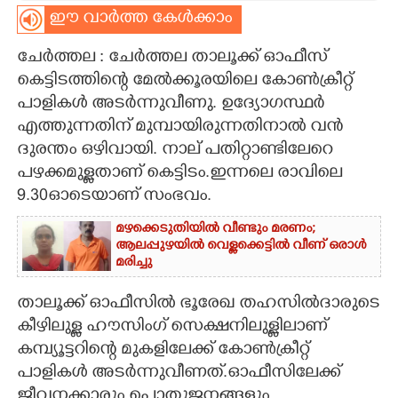
ഈ വാർത്ത കേൾക്കാം
CARTOONS
ചേർത്തല : ചേർത്തല താലൂക്ക് ഓഫീസ്
കെട്ടിടത്തിന്റെ മേൽക്കൂരയിലെ കോൺക്രീറ്റ്
LITERATURE
പാളികൾ അടർന്നുവീണു. ഉദ്യോഗസ്ഥർ
എത്തുന്നതിന് മുമ്പായിരുന്നതിനാൽ വൻ
ZOOM
ദുരന്തം ഒഴിവായി. നാല് പതിറ്റാണ്ടിലേറെ
പഴക്കമുള്ളതാണ് കെട്ടിടം.ഇന്നലെ രാവിലെ
CONTACT US
9.30ഓടെയാണ് സംഭവം.
മഴക്കെടുതിയിൽ വീണ്ടും മരണം;
ആലപ്പുഴയിൽ വെള്ളക്കെട്ടിൽ വീണ് ഒരാൾ
മരിച്ചു
താലൂക്ക് ഓഫീസിൽ ഭൂരേഖ തഹസിൽദാരുടെ
കീഴിലുള്ള ഹൗസിംഗ് സെക്ഷനിലുള്ളിലാണ്
കമ്പ്യൂട്ടറിന്റെ മുകളിലേക്ക് കോൺക്രീറ്റ്
പാളികൾ അടർന്നുവീണത്.ഓഫീസിലേക്ക്
ജീവനക്കാരും പൊതുജനങ്ങളും