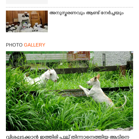
അനുസ്മരണവും ആണ്ട് നേർച്ചയും
PHOTO
GALLERY
വിശപ്പടക്കാൻ ഇത്തിരി പുല്ല് തിന്നാനെത്തിയ ആടിനെ