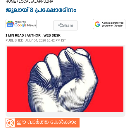
HOME /
LOCAL /
ALAPPUZHA
CINEMA
ജൂലായ് 8 പ്രക്ഷോഭദിനം
OPINION
Share
1 MIN READ
| AUTHOR :
WEB DESK
PHOTOS
PUBLISHED: JULY 04, 2026 10:42 PM IST
LIFESTYLE
SPIRITUAL
INFO+
ART
ഈ വാർത്ത കേൾക്കാം
ASTRO