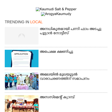
TRENDING IN
LOCAL
അനധികൃതമായി പന്നി ഫാം അടച്ചു
പൂട്ടാൻ നോട്ടീസ്
×
അപേക്ഷ ക്ഷണിച്ചു
Share this link
അമലയിൽ മുലയൂട്ടൽ
വാരാചരണത്തിന് സമാപനം
Copy Link
അസസ്‌മെന്റ് ക്യാമ്പ്