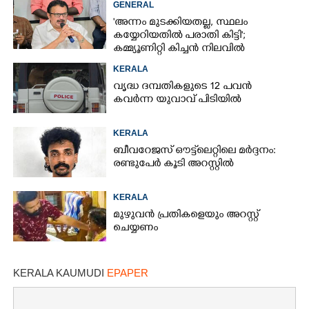
GENERAL
'അന്നം മുടക്കിയതല്ല, സ്ഥലം
കയ്യേറിയതിൽ പരാതി കിട്ടി';
കമ്മ്യൂണിറ്റി കിച്ചൻ നിലവിൽ
ആലപ്പുഴയിൽ മാത്രമെന്ന് മന്ത്രി
KERALA
വൃദ്ധ ദമ്പതികളുടെ 12 പവൻ
കവർന്ന യുവാവ് പിടിയിൽ
KERALA
ബീവറേജസ് ഔട്ട്‌ലെറ്റിലെ മർദ്ദനം:
രണ്ടുപേർ കൂടി അറസ്റ്റിൽ
KERALA
മുഴുവൻ പ്രതികളെയും അറസ്റ്റ്
ചെയ്യണം
KERALA KAUMUDI
EPAPER