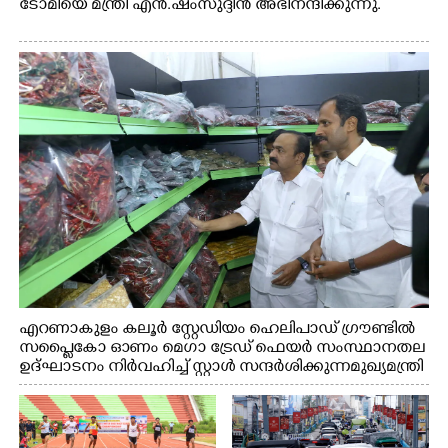
ടോമിയെ മന്ത്രി എൻ.ഷംസുദ്ദീൻ അഭിനന്ദിക്കുന്നു.
എറണാകുളം കലൂർ സ്റ്റേഡിയം ഹെലിപാഡ് ഗ്രൗണ്ടിൽ
സപ്ളൈകോ ഓണം മെഗാ ട്രേഡ് ഫെയർ സംസ്ഥാനതല
ഉദ്ഘാടനം നിർവഹിച്ച് സ്റ്റാൾ സന്ദർശിക്കുന്ന മുഖ്യമന്ത്രി
വി.ഡി. സതീശൻ. മന്ത്രി അനൂപ് ജേക്കബ് സമീപം