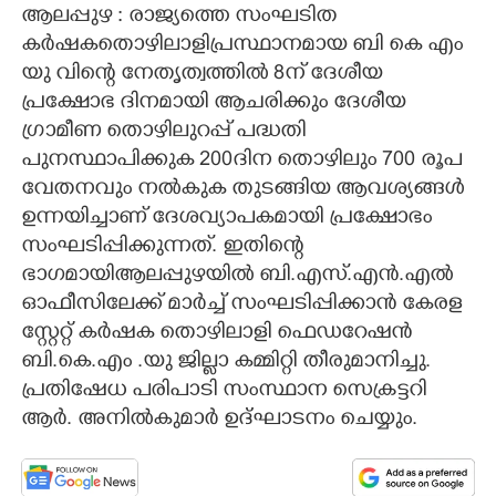
ആലപ്പുഴ :​ രാജ്യത്തെ സംഘടിത
CARTOONS
കർഷകതൊഴിലാളിപ്രസ്ഥാനമായ ബി കെ എം
യു വിന്റെ നേതൃത്വത്തിൽ 8ന് ദേശീയ
പ്രക്ഷോഭ ദിനമായി ആചരിക്കും ദേശീയ
LITERATURE
ഗ്രാമീണ തൊഴിലുറപ്പ് പദ്ധതി
പുനസ്ഥാപിക്കുക 200ദിന തൊഴിലും 700 രൂപ
ZOOM
വേതനവും നൽകുക തുടങ്ങിയ ആവശ്യങ്ങൾ
ഉന്നയിച്ചാണ് ദേശവ്യാപകമായി പ്രക്ഷോഭം
CONTACT US
സംഘടിപ്പിക്കുന്നത്. ഇതിന്റെ
ഭാഗമായിആലപ്പുഴയിൽ ബി.എസ്.എൻ.എൽ
ഓഫീസിലേക്ക് മാർച്ച് സംഘടിപ്പിക്കാൻ കേരള
സ്റ്റേറ്റ് കർഷക തൊഴിലാളി ഫെഡറേഷൻ
ബി.കെ.എം .യു ജില്ലാ കമ്മിറ്റി തീരുമാനിച്ചു.
പ്രതിഷേധ പരിപാടി സംസ്ഥാന സെക്രട്ടറി
ആർ. അനിൽകുമാർ ഉദ്ഘാടനം ചെയ്യും.