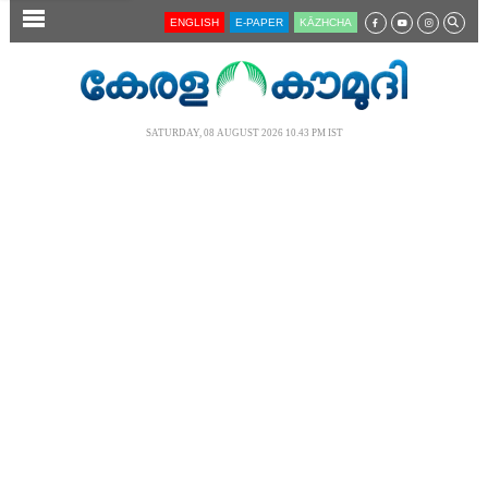
SECTIONS
ENGLISH
E-PAPER
KĀZHCHA
HOME
LATEST
SATURDAY, 08 AUGUST 2026 10.43 PM IST
AUDIO
NOTIFIED NEWS
POLL
KERALA
LOCAL
NEWS 360
CASE DIARY