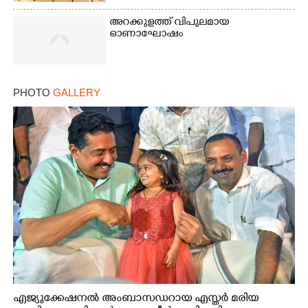
അറക്കുളത്ത് വിപുലമായ
ഓണാഘോഷം
PHOTO
GALLERY
എജ്യുക്കേഷനൽ അംബാസഡറായ എസ്തർ മരിയ