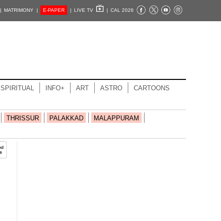
|
MATRIMONY |
E-PAPER
|
LIVE TV
|
CAL 2026
SPIRITUAL
INFO+
ART
ASTRO
CARTOONS
THRISSUR
PALAKKAD
MALAPPURAM