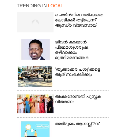
TRENDING IN
LOCAL
ചെമ്മീൻവില നൽകാതെ
കോടികൾ തട്ടിച്ചെന്ന്
ആന്ധ്ര വ്യവസായി
×
ജീവൻ കാക്കാൻ
പ്രഥമശുശ്രൂഷ,
ഒഴിവാക്കാം
മുങ്ങിമരണങ്ങൾ
'തൃക്കാക്കര പശു'ക്കളെ
ആര് സംരക്ഷിക്കും
അക്ഷരോന്നതി പുസ്തക
വിതരണം
അഭിമുഖം ആഗസ്റ്റ് 7ന്