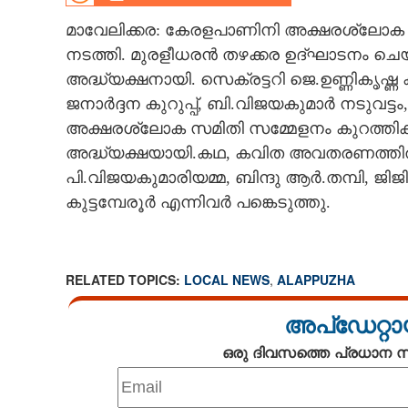
CINEMA
മാവേലിക്കര: കേരളപാണിനി അക്ഷരശ്ലോക 
നടത്തി. മുരളീധരൻ തഴക്കര ഉദ്ഘാടനം ചെ
OPINION
അദ്ധ്യക്ഷനായി. സെക്രട്ടറി ജെ.ഉണ്ണികൃഷ്ണ 
ജനാർദ്ദന കുറുപ്പ്, ബി.വിജയകുമാർ നടുവട്ട
PHOTOS
അക്ഷരശ്ലോക സമിതി സമ്മേളനം കുറത്തി
അദ്ധ്യക്ഷയായി.കഥ, കവിത അവതരണത്തിൽ പ
LIFESTYLE
പി.വിജയകുമാരിയമ്മ, ബിന്ദു ആർ.തമ്പി, ജിജ
കുട്ടമ്പേരൂർ എന്നിവർ പങ്കെടുത്തു.
SPIRITUAL
RELATED TOPICS:
LOCAL NEWS
,
ALAPPUZHA
INFO+
അപ്ഡേറ്റാ
ART
ഒരു ദിവസത്തെ പ്രധാന
ASTRO