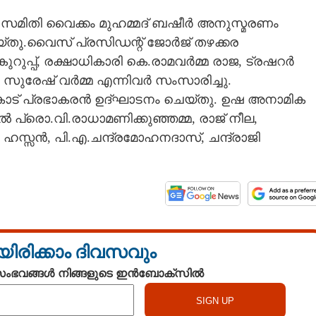
സമിതി വൈക്കം മുഹമ്മദ് ബഷീർ അനുസ്മരണം
യ്തു.വൈസ് പ്രസിഡന്റ് ജോർജ് തഴക്കര
കുറുപ്പ്, രക്ഷാധികാരി കെ.രാമവർമ്മ രാജ, ട്രഷറർ
ം, സുരേഷ് വർമ്മ എന്നിവർ സംസാരിച്ചു.
കാട് പ്രഭാകരൻ ഉദ്ഘാടനം ചെയ്തു. ഉഷ അനാമിക
്രൊ.വി.രാധാമണിക്കുഞ്ഞമ്മ, രാജ് നീല,
ി ഹസ്സൻ, പി.എ.ചന്ദ്രമോഹനദാസ്, ചന്ദ്രാജി
യിരിക്കാം ദിവസവും
 സംഭവങ്ങൾ നിങ്ങളുടെ ഇൻബോക്സിൽ