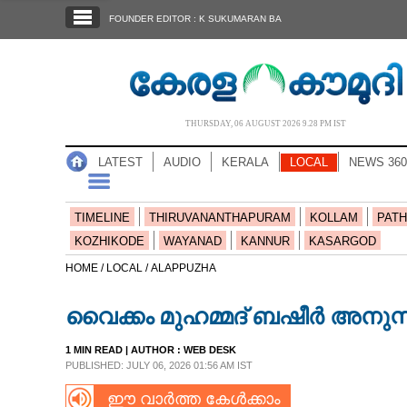
SECTIONS
FOUNDER EDITOR : K SUKUMARAN BA
HOME
LATEST
AUDIO
THURSDAY, 06 AUGUST 2026 9.28 PM IST
NOTIFIED NEWS
LATEST
AUDIO
KERALA
LOCAL
NEWS 360
POLL
KERALA
TIMELINE
THIRUVANANTHAPURAM
KOLLAM
PATH
KOZHIKODE
WAYANAD
KANNUR
KASARGOD
LOCAL
HOME /
LOCAL /
ALAPPUZHA
വൈക്കം മുഹമ്മദ് ബഷീർ അനുസ
NEWS 360
1 MIN READ
| AUTHOR :
WEB DESK
PUBLISHED: JULY 06, 2026 01:56 AM IST
CASE DIARY
ഈ വാർത്ത കേൾക്കാം