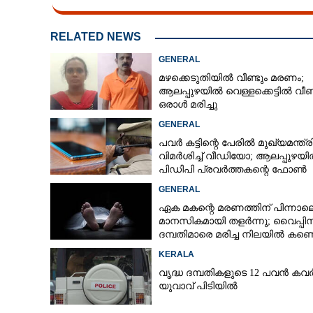
CARTOONS
RELATED NEWS
GENERAL
LITERATURE
മഴക്കെടുതിയിൽ വീണ്ടും മരണം;
ആലപ്പുഴയിൽ വെള്ളക്കെട്ടിൽ വീണ
ZOOM
ഒരാൾ മരിച്ചു
GENERAL
പവർ കട്ടിന്റെ പേരിൽ മുഖ്യമന്ത്
CONTACT US
വിമർശിച്ച് വീഡിയോ; ആലപ്പുഴയ
പിഡിപി പ്രവർത്തകന്റെ ഫോൺ
പൊലീസ് പിടിച്ചെടുത്തു
GENERAL
ഏക മകന്റെ മരണത്തിന് പിന്നാല
മാനസികമായി തളർന്നു; വൈപ്പി
ദമ്പതിമാരെ മരിച്ച നിലയിൽ കണ്ടെ
KERALA
വൃദ്ധ ദമ്പതികളുടെ 12 പവൻ കവർ
യുവാവ് പിടിയിൽ