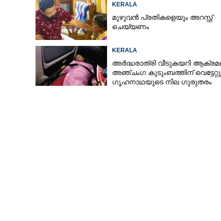
KERALA
മുഴുവൻ പ്രതികളെയും അറസ്റ്റ്
ചെയ്യണം
KERALA
അർദ്ധരാത്രി വീടുകയറി ആക്രമ
അഞ്ചംഗ കുടുംബത്തിന് വെട്ടേറ്റു
ഗൃഹനാഥയുടെ നില ഗുരുതരം