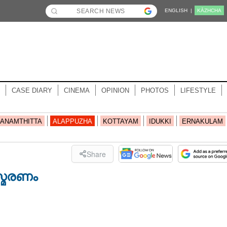
ENGLISH |
KĀZHCHA
CASE DIARY
CINEMA
OPINION
PHOTOS
LIFESTYLE
ANAMTHITTA
ALAPPUZHA
KOTTAYAM
IDUKKI
ERNAKULAM
Share
്മരണം