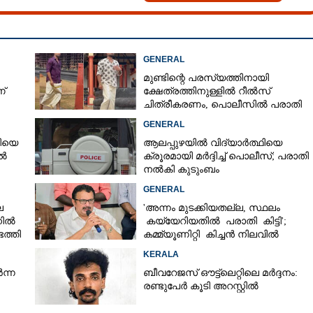
GENERAL
മുണ്ടിന്റെ പരസ്യത്തിനായി
്
ക്ഷേത്രത്തിനുള്ളിൽ റീൽസ്
ചിത്രീകരണം, പൊലീസിൽ പരാതി
GENERAL
രിയെ
ആലപ്പുഴയിൽ വിദ്യാർത്ഥിയെ
ിൽ
ക്രൂരമായി മർദ്ദിച്ച് പൊലീസ്; പരാതി
നൽകി കുടുംബം
GENERAL
െ
'അന്നം മുടക്കിയതല്ല, സ്ഥലം
നിൽ
കയ്യേറിയതിൽ പരാതി കിട്ടി';
ത്തി
കമ്മ്യൂണിറ്റി കിച്ചൻ നിലവിൽ
ആലപ്പുഴയിൽ മാത്രമെന്ന് മന്ത്രി
KERALA
ന്ന
ബീവറേജസ് ഔട്ട്‌ലെറ്റിലെ മർദ്ദനം:
രണ്ടുപേർ കൂടി അറസ്റ്റിൽ