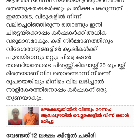
കഴിഞ്ഞ ദിവസം നടത്തിയ പ്രഖ്യാപനമാണ്
തെങ്ങുകർഷകർക്കും പ്രതീക്ഷ പകരുന്നത്.
CARTOONS
ഇതോടെ,​ വീടുകളിൽ നിന്ന്
വലിച്ചെറിഞ്ഞിരുന്ന തൊണ്ടും ഇനി
LITERATURE
ചിരട്ടയ്ക്കൊപ്പം കർഷകർക്ക് അധിക
വരുമാനമാകും. കരി നിർമ്മാണത്തിനും
ZOOM
വിദേശരാജ്യങ്ങളിൽ കൃഷികൾക്ക്
പുതയിടാനും മറ്റും ചിരട്ട കടൽ
താണ്ടിയതോടെ ചിരട്ടയ്ക്ക് കിലോയ്ക്ക് 25 രൂപയ്ക്ക്
CONTACT US
മീതെയാണ് വില.തൊണ്ടൊന്നിന് രണ്ട്
രൂപയെങ്കിലും മിനിമം വില ലഭിച്ചാൽ
നാളികേരത്തിനൊപ്പം കർഷകന് ഒരു
തുണയാകും.
മഴക്കെടുതിയിൽ വീണ്ടും മരണം;
ആലപ്പുഴയിൽ വെള്ളക്കെട്ടിൽ വീണ് ഒരാൾ
മരിച്ചു
വേണ്ടത് 12 ലക്ഷം ക്വിന്റൽ ചകിരി