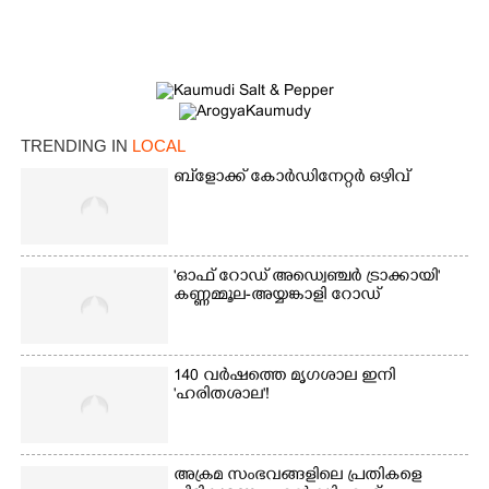
TRENDING IN
LOCAL
ബ്‌ളോക്ക് കോർഡിനേറ്റർ ഒഴിവ്
'ഓഫ് റോഡ് അഡ്വെഞ്ചർ ട്രാക്കായി'
കണ്ണമ്മൂല-അയ്യങ്കാളി റോഡ്
140 വർഷത്തെ മൃഗശാല ഇനി
'ഹരിതശാല'!
അക്രമ സംഭവങ്ങളിലെ പ്രതികളെ