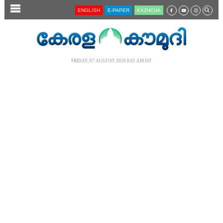
SECTIONS
ENGLISH
E-PAPER
KĀZHCHA
HOME
LATEST
FRIDAY, 07 AUGUST 2026 8.02 AM IST
AUDIO
NOTIFIED NEWS
POLL
KERALA
LOCAL
NEWS 360
CASE DIARY