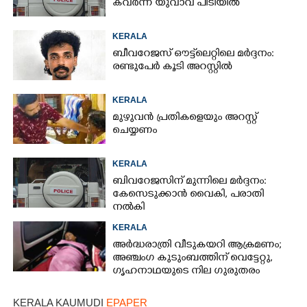
കവർന്ന യുവാവ് പിടിയിൽ
KERALA
ബീവറേജസ് ഔട്ട്‌ലെറ്റിലെ മർദ്ദനം:
രണ്ടുപേർ കൂടി അറസ്റ്റിൽ
KERALA
മുഴുവൻ പ്രതികളെയും അറസ്റ്റ്
ചെയ്യണം
KERALA
ബിവറേജസിന് മുന്നിലെ മർദ്ദനം:
കേസെടുക്കാൻ വൈകി, പരാതി
നൽകി
KERALA
അർദ്ധരാത്രി വീടുകയറി ആക്രമണം;
അഞ്ചംഗ കുടുംബത്തിന് വെട്ടേറ്റു,
ഗൃഹനാഥയുടെ നില ഗുരുതരം
KERALA KAUMUDI
EPAPER