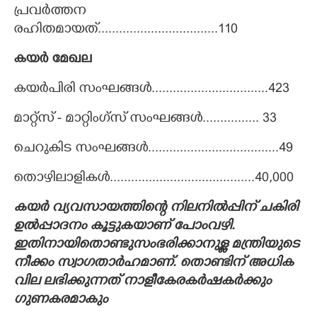
പ്രവർത്തന
രഹിതമായത്..................................110
കയർ മേഖല
കയർപിരി സംഘങ്ങൾ.................................423
മാറ്റ്സ് - മാറ്റിംഗ്സ് സംഘങ്ങൾ................ 33
ചെറുകിട സംഘങ്ങൾ.....................................49
തൊഴിലാളികൾ.........................................40,000
കയർ വ്യവസായത്തിന്റെ നിലനിൽപ്പിന് ചകിരി
ഉൽപ്പാദനം കൂട്ടുകയാണ് പോംവഴി.
ഇതിനായിതൊണ്ടുസംഭരിക്കാനുള്ള മന്ത്രിയുടെ
നീക്കം സ്വാഗതാർഹമാണ്. തൊണ്ടിന് അധിക
വില ലഭിക്കുന്നത് നാളീകേരകർഷകർക്കും
ഗുണകരമാകും