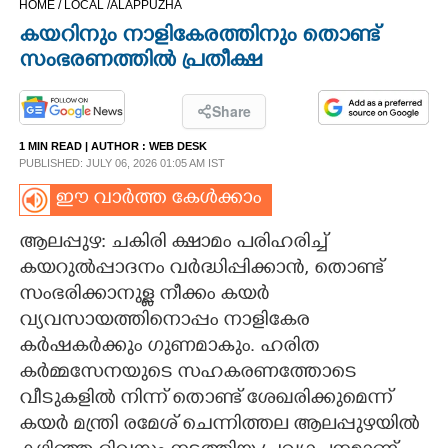
HOME /
LOCAL /
ALAPPUZHA
CINEMA
കയറിനും നാളികേരത്തിനും തൊണ്ട്
സംഭരണത്തിൽ പ്രതീക്ഷ
OPINION
Share
PHOTOS
1 MIN READ
| AUTHOR :
WEB DESK
PUBLISHED: JULY 06, 2026 01:05 AM IST
LIFESTYLE
ഈ വാർത്ത കേൾക്കാം
ആലപ്പുഴ: ചകിരി ക്ഷാമം പരിഹരിച്ച്
SPIRITUAL
കയറുൽപ്പാദനം വർദ്ധിപ്പിക്കാൻ,​ തൊണ്ട്
സംഭരിക്കാനുള്ള നീക്കം കയർ
INFO+
വ്യവസായത്തിനൊപ്പം നാളികേര
കർഷകർക്കും ഗുണമാകും. ഹരിത
ART
കർമ്മസേനയുടെ സഹകരണത്തോടെ
വീടുകളിൽ നിന്ന് തൊണ്ട് ശേഖരിക്കുമെന്ന്
കയർ മന്ത്രി രമേശ് ചെന്നിത്തല ആലപ്പുഴയിൽ
ASTRO