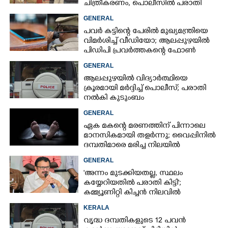
ചിത്രീകരണം, പൊലീസിൽ പരാതി
GENERAL
പവർ കട്ടിന്റെ പേരിൽ മുഖ്യമന്ത്രിയെ
വിമർശിച്ച് വീഡിയോ; ആലപ്പുഴയിൽ
പിഡിപി പ്രവർത്തകന്റെ ഫോൺ
പൊലീസ് പിടിച്ചെടുത്തു
GENERAL
ആലപ്പുഴയിൽ വിദ്യാർത്ഥിയെ
ക്രൂരമായി മർദ്ദിച്ച് പൊലീസ്; പരാതി
നൽകി കുടുംബം
GENERAL
ഏക മകന്റെ മരണത്തിന് പിന്നാലെ
മാനസികമായി തളർന്നു; വൈപ്പിനിൽ
ദമ്പതിമാരെ മരിച്ച നിലയിൽ
കണ്ടെത്തി
GENERAL
'അന്നം മുടക്കിയതല്ല, സ്ഥലം
കയ്യേറിയതിൽ പരാതി കിട്ടി';
കമ്മ്യൂണിറ്റി കിച്ചൻ നിലവിൽ
ആലപ്പുഴയിൽ മാത്രമെന്ന് മന്ത്രി
KERALA
വൃദ്ധ ദമ്പതികളുടെ 12 പവൻ