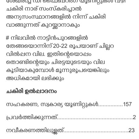
ശേഖരിച്ച് ഡീ ഫൈബറിംഗ് യൂണിറ്റുകൾ വഴി
ചകിരി നാര് സംസ്കരിച്ചാൽ
അന്യസംസ്ഥാനങ്ങളിൽ നിന്ന് ചകിരി
വാങ്ങുന്നത് കുറയ്ക്കാനാകും
# നിലവിൽ നാട്ടിൻപുറങ്ങളിൽ
തേങ്ങയൊന്നിന് 20-22 രൂപയാണ് ചില്ലറ
വിൽപ്പന വില. ഇതിന്റെയൊപ്പം
തൊണ്ടിന്റെയും ചിരട്ടയുടെയും വില
കൂടിയാകുമ്പോൾ മൂന്നുരൂപയെങ്കിലും
അധികമായി ലഭിക്കും
ചകിരി ഉൽപ്പാദനം
സഹകരണ, സ്വകാര്യ യൂണിറ്റുകൾ................157
പ്രവർത്തിക്കുന്നത്.................................................24
നവീകരണത്തിലുള്ളത്..........................................23