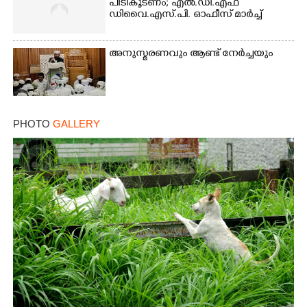
പിടികൂടണം; എൽ.ഡി.എഫ്
ഡിവൈ.എസ്.പി. ഓഫീസ് മാർച്ച്
അനുസ്മരണവും ആണ്ട് നേർച്ചയും
PHOTO
GALLERY