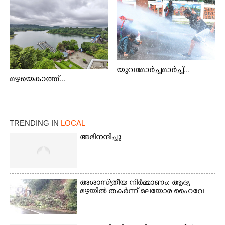
യുവമോർച്ചമാർച്ച്...
മഴയെകാത്ത്...
TRENDING IN
LOCAL
അഭിനന്ദിച്ചു
അശാസ്ത്രീയ നിർമ്മാണം: ആദ്യ
മഴയിൽ തകർന്ന് മലയോര ഹൈവേ