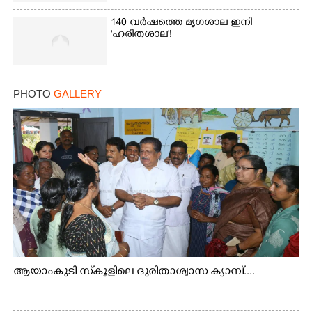
140 വർഷത്തെ മൃഗശാല ഇനി
'ഹരിതശാല'!
PHOTO
GALLERY
ആയാംകുടി സ്‌കൂളിലെ ദുരിതാശ്വാസ ക്യാമ്പ്....