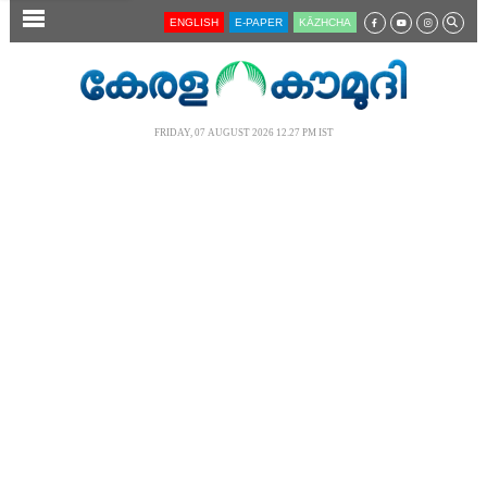
SECTIONS
ENGLISH
E-PAPER
KĀZHCHA
HOME
LATEST
FRIDAY, 07 AUGUST 2026 12.27 PM IST
AUDIO
NOTIFIED NEWS
POLL
KERALA
LOCAL
NEWS 360
CASE DIARY