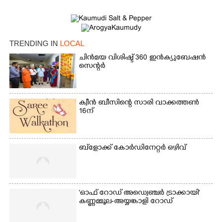
TRENDING IN
LOCAL
ചിൻമയ വിശിഷ്ട് 360 ഇൻക്യുബേഷൻ
സെന്റർ
ക്വീൻ ബീസിന്റെ സാരി വാക്കത്തൺ
16ന്
×
Share this link
ബ്‌ളോക്ക് കോർഡിനേറ്റർ ഒഴിവ്
Copy Link
'ഓഫ് റോഡ് അഡ്വെഞ്ചർ ട്രാക്കായി'
കണ്ണമ്മൂല-അയ്യങ്കാളി റോഡ്