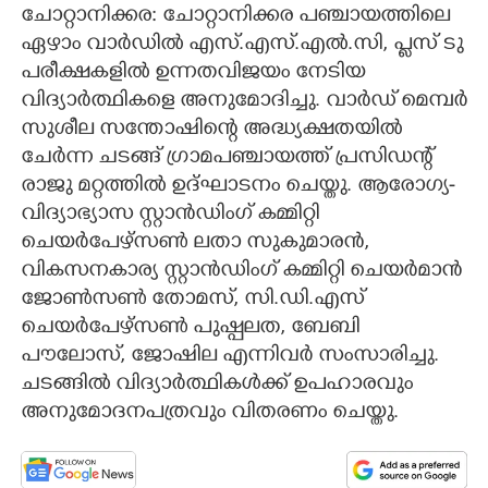
ചോറ്റാനിക്കര: ചോറ്റാനിക്കര പഞ്ചായത്തിലെ
CARTOONS
ഏഴാം വാർഡിൽ എസ്.എസ്.എൽ.സി, പ്ലസ് ടു
പരീക്ഷകളിൽ ഉന്നതവിജയം നേടിയ
വിദ്യാർത്ഥികളെ അനുമോദിച്ചു. വാർഡ് മെമ്പർ
LITERATURE
സുശീല സന്തോഷിന്റെ അദ്ധ്യക്ഷതയിൽ
ചേർന്ന ചടങ്ങ് ഗ്രാമപഞ്ചായത്ത് പ്രസിഡന്റ്
ZOOM
രാജു മറ്റത്തിൽ ഉദ്ഘാടനം ചെയ്തു. ആരോഗ്യ-
വിദ്യാഭ്യാസ സ്റ്റാൻഡിംഗ് കമ്മിറ്റി
CONTACT US
ചെയർപേഴ്സൺ ലതാ സുകുമാരൻ,
വികസനകാര്യ സ്റ്റാൻഡിംഗ് കമ്മിറ്റി ചെയർമാൻ
ജോൺസൺ തോമസ്, സി.ഡി.എസ്
ചെയർപേഴ്സൺ പുഷ്പലത, ബേബി
പൗലോസ്, ജോഷില എന്നിവർ സംസാരിച്ചു.
ചടങ്ങിൽ വിദ്യാർത്ഥികൾക്ക് ഉപഹാരവും
അനുമോദനപത്രവും വിതരണം ചെയ്തു.