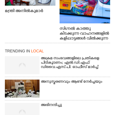
മന്ത്രി അനിൽകുമാർ
സിഗ്നൽ കാത്തു
കിടക്കുന്ന വാഹനങ്ങളിൽ
കളിപ്പാട്ടങ്ങൾ വിൽക്കുന്ന
നാടോടി യുവതി. ഇടപ്പള്ളി
ജംഗ്ഷനിൽ നിന്നുള്ള കാഴ്ച
TRENDING IN
LOCAL
അക്രമ സംഭവങ്ങളിലെ പ്രതികളെ
പിടികൂടണം; എൽ.ഡി.എഫ്
ഡിവൈ.എസ്.പി. ഓഫീസ് മാർച്ച്
അനുസ്മരണവും ആണ്ട് നേർച്ചയും
അഭിനന്ദിച്ചു