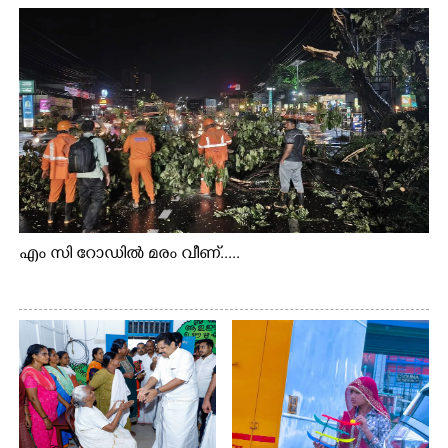
എം സി റോഡിൽ മരം വീണ്.....