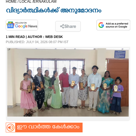
HOME /
LOCAL /
ERNAKULAM
CINEMA
വിദ്യാർത്ഥികൾക്ക് അനുമോദനം
OPINION
Share
1 MIN READ
| AUTHOR :
WEB DESK
PHOTOS
PUBLISHED: JULY 04, 2026 08:07 PM IST
LIFESTYLE
SPIRITUAL
INFO+
ART
ഈ വാർത്ത കേൾക്കാം
ASTRO