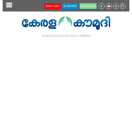
SECTIONS
ENGLISH
E-PAPER
KĀZHCHA
HOME
LATEST
SUNDAY, 09 AUGUST 2026 3.14 PM IST
AUDIO
NOTIFIED NEWS
POLL
KERALA
LOCAL
NEWS 360
CASE DIARY