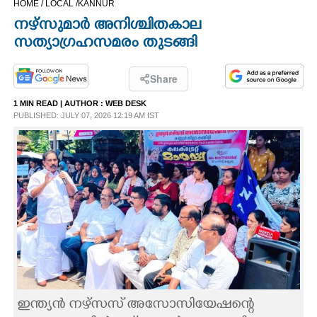
HOME /
LOCAL /
KANNUR
CINEMA
നഴ്സുമാർ അനിശ്ചിതകാല
സത്യാഗ്രഹസമരം തുടങ്ങി
OPINION
Share
PHOTOS
1 MIN READ
| AUTHOR :
WEB DESK
PUBLISHED: JULY 07, 2026 12:19 AM IST
LIFESTYLE
SPIRITUAL
INFO+
ART
ASTRO
ഇന്ത്യൻ നഴ്സസ് അസോസിയേഷന്റെ