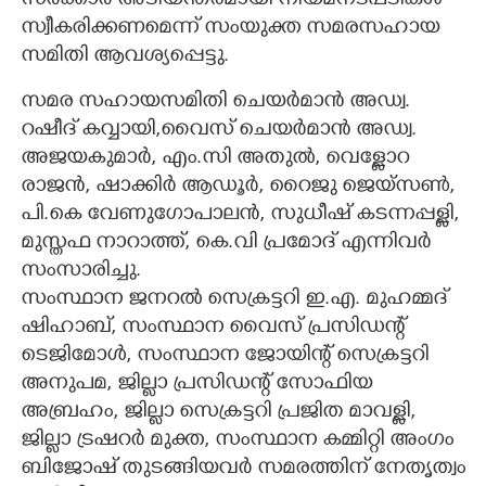
സർക്കാർ അടിയന്തരമായി നിയമനടപടികൾ
സ്വീകരിക്കണമെന്ന് സംയുക്ത സമരസഹായ
സമിതി ആവശ്യപ്പെട്ടു.
സമര സഹായസമിതി ചെയർമാൻ അഡ്വ.
റഷീദ് കവ്വായി,വൈസ് ചെയർമാൻ അഡ്വ.
അജയകുമാർ, എം.സി അതുൽ, വെള്ളോറ
രാജൻ, ഷാക്കിർ ആഡൂർ, റൈജു ജെയ്സൺ,
പി.കെ വേണുഗോപാലൻ, സുധീഷ് കടന്നപ്പള്ളി,
മുസ്തഫ നാറാത്ത്, കെ.വി പ്രമോദ് എന്നിവർ
സംസാരിച്ചു.
സംസ്ഥാന ജനറൽ സെക്രട്ടറി ഇ.എ. മുഹമ്മദ്
ഷിഹാബ്, സംസ്ഥാന വൈസ് പ്രസിഡന്റ്‌
ടെജിമോൾ, സംസ്ഥാന ജോയിന്റ് സെക്രട്ടറി
അനുപമ, ജില്ലാ പ്രസിഡന്റ്‌ സോഫിയ
അബ്രഹം, ജില്ലാ സെക്രട്ടറി പ്രജിത മാവള്ളി,
ജില്ലാ ട്രഷറർ മുക്ത, സംസ്ഥാന കമ്മിറ്റി അംഗം
ബിജോഷ് തുടങ്ങിയവർ സമരത്തിന് നേതൃത്വം