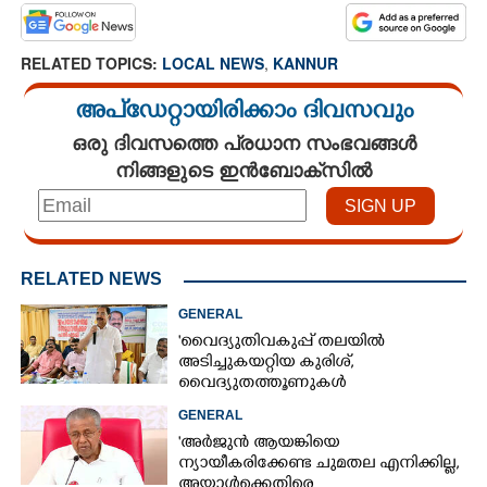
RELATED TOPICS:
LOCAL NEWS
,
KANNUR
അപ്ഡേറ്റായിരിക്കാം ദിവസവും
ഒരു ദിവസത്തെ പ്രധാന സംഭവങ്ങൾ
നിങ്ങളുടെ ഇൻബോക്സിൽ
RELATED NEWS
GENERAL
'വൈദ്യുതിവകുപ്പ് തലയിൽ
അടിച്ചുകയറ്റിയ കുരിശ്‌,
വൈദ്യുതത്തൂണുകൾ
പൊട്ടിവീണാൽപോലും മന്ത്രിയെ
GENERAL
വിളിക്കുന്ന കാലമാണിത്'
'അർജുൻ ആയങ്കിയെ
ന്യായീകരിക്കേണ്ട ചുമതല എനിക്കില്ല,
അയാൾക്കെതിരെ