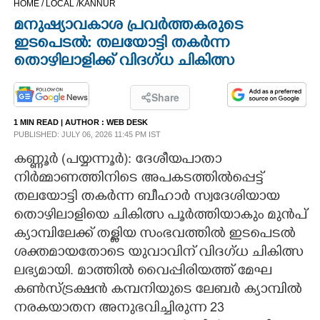
HOME /
LOCAL /
KANNUR
CINEMA
മനുഷ്യാവകാശ പ്രവർത്തകരുടെ
ഇടപെടൽ: തലയോട്ടി തകർന്ന
OPINION
തൊഴിലാളിക്ക് വിദഗ്ധ ചികിത്സ
PHOTOS
Share
1 MIN READ
| AUTHOR :
WEB DESK
PUBLISHED: JULY 06, 2026 11:45 PM IST
LIFESTYLE
കണ്ണൂർ (പയ്യന്നൂർ): ദേശീയപാതാ
നിർമ്മാണത്തിനിടെ അപകടത്തിൽപ്പെട്ട്
SPIRITUAL
തലയോട്ടി തകർന്ന ബീഹാർ സ്വദേശിയായ
തൊഴിലാളിയെ ചികിത്സ പൂർത്തിയാകും മുൻപ്
INFO+
ക്യാമ്പിലേക്ക് തള്ളിയ സംഭവത്തിൽ ഇടപെടൽ
ശക്തമായതോടെ യുവാവിന് വിദഗ്ധ ചികിത്സ
ART
ലഭ്യമായി. മാത്തിൽ വൈപ്പിരിയത്ത് മേഘ
കൺസ്ട്രക്ഷൻ കമ്പനിയുടെ ലേബർ ക്യാമ്പിൽ
ASTRO
നരകയാതന അനുഭവിച്ചിരുന്ന 23