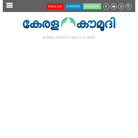
SECTIONS
ENGLISH
E-PAPER
KĀZHCHA
HOME
LATEST
SUNDAY, 09 AUGUST 2026 11.55 AM IST
AUDIO
NOTIFIED NEWS
POLL
KERALA
LOCAL
NEWS 360
CASE DIARY