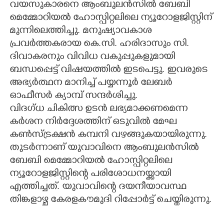
വയസുകാരനെ ആംബുലൻസിൽ ബേബി
മെമ്മോറിയൽ ഹോസ്പിറ്റലിലെ ന്യൂറോളജിസ്റ്റിന്
CARTOONS
മുന്നിലെത്തിച്ചു. മനുഷ്യാവകാശ
പ്രവർത്തകരായ കെ.സി. ഹരിദാസും സി.
LITERATURE
ദിവാകരനും വിവിധ വകുപ്പുകളുമായി
ബന്ധപ്പെട്ട് വിഷയത്തിൽ ഇടപെട്ടു. ഇവരുടെ
ZOOM
അഭ്യർത്ഥന മാനിച്ച് പയ്യന്നൂർ ലേബർ
ഓഫീസർ ക്യാമ്പ് സന്ദർശിച്ചു.
CONTACT US
വിദഗ്ധ ചികിത്സ ഉടൻ ലഭ്യമാക്കണമെന്ന
കർശന നിർദ്ദേശത്തിന് ഒടുവിൽ മേഘ
കൺസ്ട്രക്ഷൻ കമ്പനി വഴങ്ങുകയായിരുന്നു.
തുടർന്നാണ് യുവാവിനെ ആംബുലൻസിൽ
ബേബി മെമ്മോറിയൽ ഹോസ്പിറ്റലിലെ
ന്യൂറോളജിസ്റ്റിന്റെ പരിശോധനയ്ക്കായി
എത്തിച്ചത്. യുവാവിന്റെ ദയനീയാവസ്ഥ
തിങ്കളാഴ്ച കേരളകൗമുദി റിപ്പോർട്ട് ചെയ്തിരുന്നു.