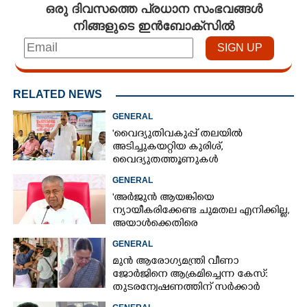
ഒരു ദിവസത്തെ പ്രധാന സംഭവങ്ങൾ
നിങ്ങളുടെ ഇൻബോക്സിൽ
RELATED NEWS
GENERAL
'വൈദ്യുതിവകുപ്പ് തലയിൽ
അടിച്ചുകയറ്റിയ കുരിശ്‌,
വൈദ്യുതത്തൂണുകൾ
പൊട്ടിവീണാൽപോലും മന്ത്രിയെ
GENERAL
വിളിക്കുന്ന കാലമാണിത്'
'അർജുൻ ആയങ്കിയെ
ന്യായീകരിക്കേണ്ട ചുമതല എനിക്കില്ല,
അയാൾക്കെതിരെ
നടപടിയെടുത്തോട്ടെ'
GENERAL
മുൻ ആരോഗ്യമന്ത്രി വീണാ
ജോർജിനെ ആക്രമിച്ചെന്ന കേസ്:
തുടരന്വേഷണത്തിന് സർക്കാർ
തീരുമാനം