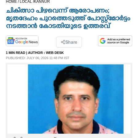
HOME /
LOCAL /
KANNUR
CINEMA
ചികിത്സാ പിഴവെന്ന് ആരോപണം;
മൃതദേഹം പുറത്തെടുത്ത് പോസ്റ്റ്‌മോർട്ടം
OPINION
നടത്താൻ കോടതിയുടെ ഉത്തരവ്
PHOTOS
Share
1 MIN READ
| AUTHOR :
WEB DESK
PUBLISHED: JULY 06, 2026 11:48 PM IST
LIFESTYLE
SPIRITUAL
INFO+
ART
ASTRO