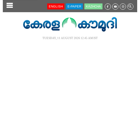
SECTIONS
ENGLISH
E-PAPER
KĀZHCHA
HOME
LATEST
TUESDAY, 11 AUGUST 2026 12.45 AM IST
AUDIO
NOTIFIED NEWS
POLL
KERALA
LOCAL
NEWS 360
CASE DIARY