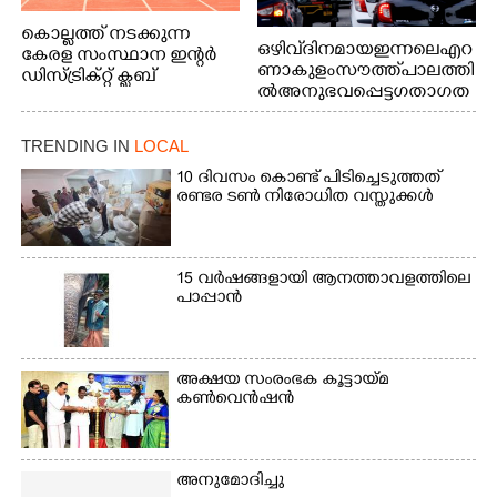
കൊല്ലത്ത് നടക്കുന്ന
ഒഴിവ് ദിനമായ ഇന്നലെ എറ
കേരള സംസ്ഥാന ഇന്റർ
ണാകുളം സൗത്ത് പാലത്തി
ഡിസ്ട്രിക്റ്റ് ക്ലബ്
ൽ അനുഭവപ്പെട്ട ഗതാഗത
അത്‌ലറ്റിക്
ക്കുരുക്ക്
ചാമ്പ്യൻഷിപ്പിൽ അണ്ടർ
20 ആൺകുട്ടികളുടെ 200
TRENDING IN
LOCAL
മീറ്റർ ഓട്ടം ഫൈനൽ
10 ദിവസം കൊണ്ട് പിടിച്ചെടുത്തത്
മത്സരത്തിനിടെ സിന്തറ്റിക്
രണ്ടര ടൺ നിരോധിത വസ്തുക്കൾ
ട്രാക്കിന് കുറുകെ ഓടുന്ന
നായകൾ.
15 വർഷങ്ങളായി ആനത്താവളത്തിലെ
പാപ്പാൻ
അക്ഷയ സംരംഭക കൂട്ടായ്മ
കൺവെൻഷൻ
അനുമോദിച്ചു