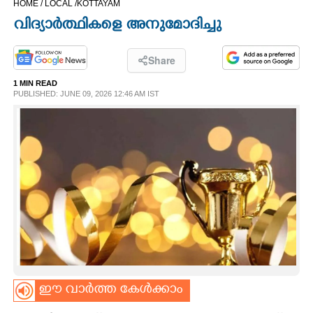
HOME /
LOCAL /
KOTTAYAM
CINEMA
വിദ്യാർത്ഥികളെ അനുമോദിച്ചു
OPINION
Share
1 MIN READ
PHOTOS
PUBLISHED: JUNE 09, 2026 12:46 AM IST
LIFESTYLE
SPIRITUAL
INFO+
ART
ഈ വാർത്ത കേൾക്കാം
ASTRO