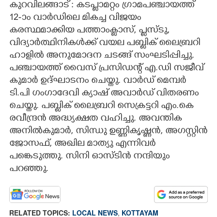
കുറവിലങ്ങാട് : കടപ്ലാമറ്റം ഗ്രാമപഞ്ചായത്ത്
12-ാം വാർഡിലെ മികച്ച വിജയം
CARTOONS
കരസ്ഥമാക്കിയ പത്താംക്ലാസ്, പ്ലസ്ടു,
വിദ്യാർത്ഥിനികൾക്ക് വയല പബ്ലിക് ലൈബ്രറി
LITERATURE
ഹാളിൽ അനുമോദന ചടങ്ങ് സംഘടിപ്പിച്ചു.
പഞ്ചായത്ത് വൈസ് പ്രസിഡന്റ് എ.ഡി സജീവ്
ZOOM
കുമാർ ഉദ്ഘാടനം ചെയ്തു. വാർഡ് മെമ്പർ
ടി.പി ഗംഗാദേവി ക്യാഷ് അവാർഡ് വിതരണം
CONTACT US
ചെയ്തു. പബ്ലിക് ലൈബ്രറി സെക്രട്ടറി എം.കെ
രവീന്ദ്രൻ അദ്ധ്യക്ഷത വഹിച്ചു. അവന്തിക
അനിൽകുമാർ, സിന്ധു ഉണ്ണികൃഷ്ണൻ, അഗസ്റ്റിൻ
ജോസഫ്, അഖില മാത്യു എന്നിവർ
പങ്കെടുത്തു. സിനി ഓസ്ടിൻ നന്ദിയും
പറഞ്ഞു.
RELATED TOPICS:
LOCAL NEWS
,
KOTTAYAM