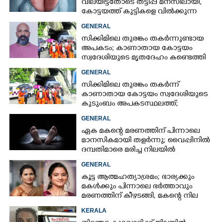
വിലയിട്ടതോടെ തട്ടിപ്പ് മനസിലായി,
കോട്ടയത്ത് കുട്ടികളെ വിൽക്കുന്ന
സംഘം'; കൂടുതൽ
GENERAL
വെളിപ്പെടുത്തലുമായി ഗർഭിണി
സിക്കിമിലെ തുരങ്കം തകർന്നുണ്ടായ
അപകടം; കാണാതായ കോട്ടയം
സ്വദേശിയുടെ മൃതദേഹം കണ്ടെത്തി
GENERAL
സിക്കിമിലെ തുരങ്കം തകർന്ന്
കാണാതായ കോട്ടയം സ്വദേശിയുടെ
കുടുംബം അപകടസ്ഥലത്ത്;
രക്ഷാപ്രവർത്തനം ദുഷ്‌കരമെന്ന്
GENERAL
വിവരം
ഏക മകന്റെ മരണത്തിന് പിന്നാലെ
മാനസികമായി തളർന്നു; വൈപ്പിനിൽ
ദമ്പതിമാരെ മരിച്ച നിലയിൽ
കണ്ടെത്തി
GENERAL
കൂട്ട ആത്മഹത്യാശ്രമം; ഭാര്യക്കും
മകൾക്കും പിന്നാലെ ഭർത്താവും
മരണത്തിന് കീഴടങ്ങി, മകന്റെ നില
അതീവ ഗുരുതരം
KERALA