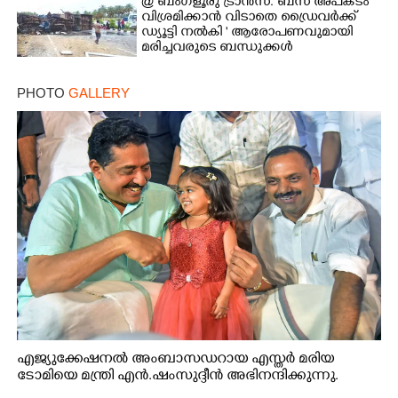
@ ബംഗളൂരു ട്രാൻസ്. ബസ് അപകടം '
വി​ശ്ര​മിക്കാൻ വിടാതെ ഡ്രൈ​വ​ർ​ക്ക്
ഡ്യൂട്ടി നൽകി ' ആരോപണവുമായി
മരിച്ചവരുടെ ബന്ധുക്കൾ
PHOTO
GALLERY
എജ്യുക്കേഷനൽ അംബാസഡറായ എസ്തർ മരിയ
ടോമിയെ മന്ത്രി എൻ.ഷംസുദ്ദീൻ അഭിനന്ദിക്കുന്നു.