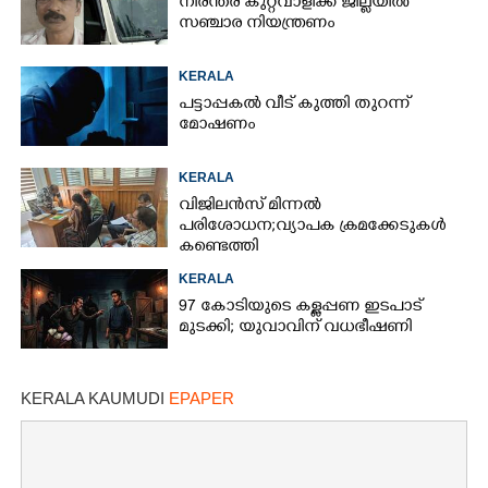
നിരന്തര കുറ്റവാളിക്ക് ജില്ലയിൽ
സഞ്ചാര നിയന്ത്രണം
KERALA
പട്ടാപ്പകൽ വീട് കുത്തി തുറന്ന്
മോഷണം
KERALA
വിജിലൻസ് മിന്നൽ
പരിശോധന; വ്യാപക ക്രമക്കേടുകൾ
കണ്ടെത്തി
KERALA
97 കോടിയുടെ കള്ളപ്പണ ഇടപാട്
മുടക്കി; യുവാവിന് വധഭീഷണി
KERALA KAUMUDI
EPAPER