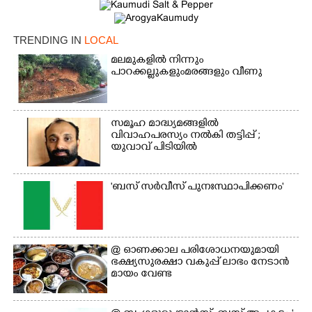
TRENDING IN
LOCAL
മലമുകളിൽ നിന്നും
പാറക്കല്ലുകളുംമരങ്ങളും വീണു
സമൂഹ മാദ്ധ്യമങ്ങളിൽ
×
വിവാഹപരസ്യം നൽകി തട്ടിപ്പ് ;
Share this link
യുവാവ് പിടിയിൽ
'ബസ് സർവീസ് പുനഃസ്ഥാപിക്കണം'
Copy Link
@​​​​​​​ ഓണക്കാല പരിശോധനയുമായി
ഭക്ഷ്യസുരക്ഷാ വകുപ്പ് ലാഭം നേടാൻ
മായം വേണ്ട