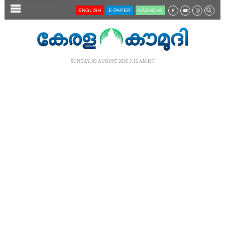
SECTIONS
ENGLISH
E-PAPER
KĀZHCHA
HOME
LATEST
SUNDAY, 09 AUGUST 2026 5.15 AM IST
AUDIO
NOTIFIED NEWS
POLL
KERALA
LOCAL
NEWS 360
CASE DIARY