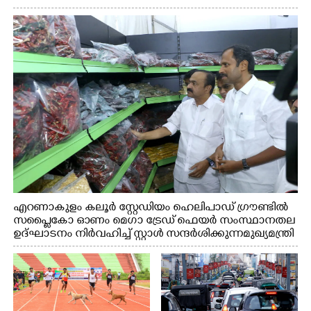
എറണാകുളം കലൂർ സ്റ്റേഡിയം ഹെലിപാഡ് ഗ്രൗണ്ടിൽ
സപ്ളൈകോ ഓണം മെഗാ ട്രേഡ് ഫെയർ സംസ്ഥാനതല
ഉദ്ഘാടനം നിർവഹിച്ച് സ്റ്റാൾ സന്ദർശിക്കുന്ന മുഖ്യമന്ത്രി
വി.ഡി. സതീശൻ. മന്ത്രി അനൂപ് ജേക്കബ് സമീപം