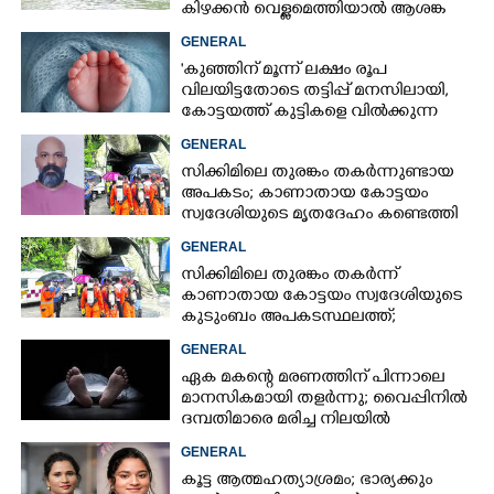
കിഴക്കൻ വെള്ളമെത്തിയാൽ ആശങ്ക
ഇരട്ടിക്കും
GENERAL
'കുഞ്ഞിന് മൂന്ന് ലക്ഷം രൂപ
വിലയിട്ടതോടെ തട്ടിപ്പ് മനസിലായി,
കോട്ടയത്ത് കുട്ടികളെ വിൽക്കുന്ന
സംഘം'; കൂടുതൽ
GENERAL
വെളിപ്പെടുത്തലുമായി ഗർഭിണി
സിക്കിമിലെ തുരങ്കം തകർന്നുണ്ടായ
അപകടം; കാണാതായ കോട്ടയം
സ്വദേശിയുടെ മൃതദേഹം കണ്ടെത്തി
GENERAL
സിക്കിമിലെ തുരങ്കം തകർന്ന്
കാണാതായ കോട്ടയം സ്വദേശിയുടെ
കുടുംബം അപകടസ്ഥലത്ത്;
രക്ഷാപ്രവർത്തനം ദുഷ്‌കരമെന്ന്
GENERAL
വിവരം
ഏക മകന്റെ മരണത്തിന് പിന്നാലെ
മാനസികമായി തളർന്നു; വൈപ്പിനിൽ
ദമ്പതിമാരെ മരിച്ച നിലയിൽ
കണ്ടെത്തി
GENERAL
കൂട്ട ആത്മഹത്യാശ്രമം; ഭാര്യക്കും