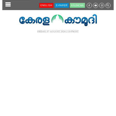
SECTIONS
ENGLISH
E-PAPER
KĀZHCHA
HOME
LATEST
FRIDAY, 07 AUGUST 2026 2.59 PM IST
AUDIO
NOTIFIED NEWS
POLL
KERALA
LOCAL
NEWS 360
CASE DIARY