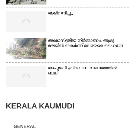
അഭിനന്ദിച്ചു
അശാസ്ത്രീയ നിർമ്മാണം: ആദ്യ
മഴയിൽ തകർന്ന് മലയോര ഹൈവേ
അഷ്ടമുടി ത്രിവേണി സംഗമത്തിൽ
ബലി
KERALA KAUMUDI
GENERAL