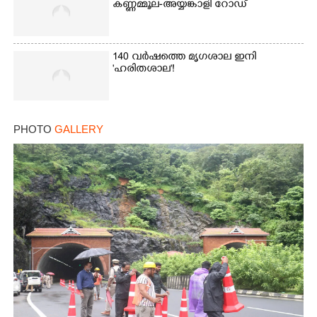
കണ്ണമ്മൂല-അയ്യങ്കാളി റോഡ്
140 വർഷത്തെ മൃഗശാല ഇനി
'ഹരിതശാല'!
PHOTO
GALLERY