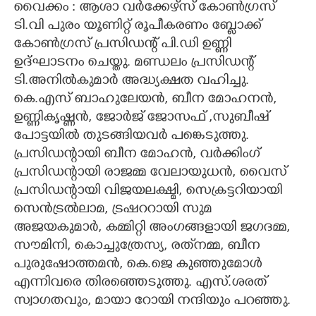
വൈക്കം : ആശാ വർക്കേഴ്‌സ് കോൺഗ്രസ്
ടി.വി പുരം യൂണിറ്റ് രൂപീകരണം ബ്ലോക്ക്
CARTOONS
കോൺഗ്രസ് പ്രസിഡന്റ് പി.ഡി ഉണ്ണി
ഉദ്ഘാടനം ചെയ്തു. മണ്ഡലം പ്രസിഡന്റ്
LITERATURE
ടി.അനിൽകുമാർ അദ്ധ്യക്ഷത വഹിച്ചു.
കെ.എസ് ബാഹുലേയൻ, ബീന മോഹനൻ,
ZOOM
ഉണ്ണികൃഷ്ണൻ, ജോർജ് ജോസഫ് ,സുബീഷ്
പോട്ടയിൽ തുടങ്ങിയവർ പങ്കെടുത്തു.
CONTACT US
പ്രസിഡന്റായി ബീന മോഹൻ, വർക്കിംഗ്
പ്രസിഡന്റായി രാജമ്മ വേലായുധൻ, വൈസ്
പ്രസിഡന്റായി വിജയലക്ഷ്മി, സെക്രട്ടറിയായി
സെൻട്രൽലാമ, ട്രഷററായി സുമ
അജയകുമാർ, കമ്മിറ്റി അംഗങ്ങളായി ജഗദമ്മ,
സൗമിനി, കൊച്ചുത്രേസ്യ, രത്‌നമ്മ, ബീന
പുരുഷോത്തമൻ, കെ.ജെ കുഞ്ഞുമോൾ
എന്നിവരെ തിരഞ്ഞെടുത്തു. എസ്.ശരത്
സ്വാഗതവും, മായാ റോയി നന്ദിയും പറഞ്ഞു.