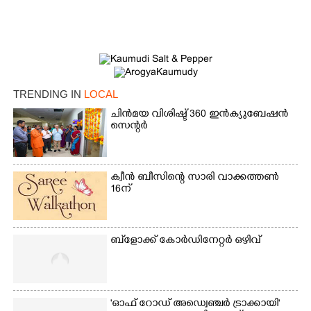
TRENDING IN
LOCAL
ചിൻമയ വിശിഷ്ട് 360 ഇൻക്യുബേഷൻ
സെന്റർ
ക്വീൻ ബീസിന്റെ സാരി വാക്കത്തൺ
×
16ന്
Share this link
ബ്‌ളോക്ക് കോർഡിനേറ്റർ ഒഴിവ്
Copy Link
'ഓഫ് റോഡ് അഡ്വെഞ്ചർ ട്രാക്കായി'