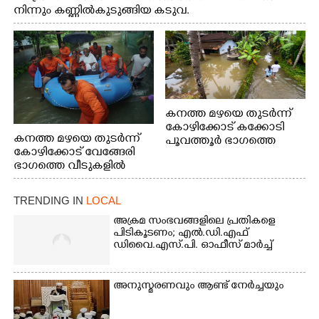
നിന്നും കണ്ണിൽകുടുങ്ങിയ കടുവ.
കനത്ത മഴയെ തുടർന്ന്
കോഴിക്കോട് കക്കോടി
കനത്ത മഴയെ തുടർന്ന്
പൂവത്തൂർ ഭാഗത്തെ
കോഴിക്കോട് വേങ്ങേരി
വീടുകളിൽ വെള്ളം
ഭാഗത്തെ വീടുകളിൽ
കയറിയപ്പോൾ
വെള്ളം
കയറിയപ്പോൾ ആളുകളെ
TRENDING IN
LOCAL
സുരക്ഷിത സ്ഥാനത്തേക്ക്
മാറ്റുന്ന സുരക്ഷാസേനാം
അക്രമ സംഭവങ്ങളിലെ പ്രതികളെ
ഗങ്ങൾ
പിടികൂടണം; എൽ.ഡി.എഫ്
ഡിവൈ.എസ്.പി. ഓഫീസ് മാർച്ച്
അനുസ്മരണവും ആണ്ട് നേർച്ചയും