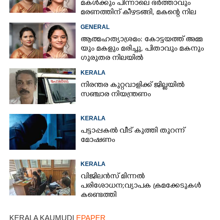
മകൾക്കും പിന്നാലെ ഭർത്താവും
മരണത്തിന് കീഴടങ്ങി, മകന്റെ നില
അതീവ ഗുരുതരം
GENERAL
ആ​ത്മ​ഹ​ത്യാ​ശ്ര​മം​:​ കോട്ടയത്ത് അ​മ്മ​
യും​ ​മ​ക​ളും​ ​മ​രി​ച്ചു, പിതാവും മകനും
ഗുരുതര നിലയിൽ
KERALA
നിരന്തര കുറ്റവാളിക്ക് ജില്ലയിൽ
സഞ്ചാര നിയന്ത്രണം
KERALA
പട്ടാപ്പകൽ വീട് കുത്തി തുറന്ന്
മോഷണം
KERALA
വിജിലൻസ് മിന്നൽ
പരിശോധന; വ്യാപക ക്രമക്കേടുകൾ
കണ്ടെത്തി
KERALA KAUMUDI
EPAPER