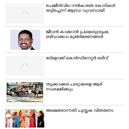
ചെമ്മീൻവില നൽകാതെ കോടികൾ
തട്ടിച്ചെന്ന് ആന്ധ്ര വ്യവസായി
ജീവൻ കാക്കാൻ പ്രഥമശുശ്രൂഷ,
ഒഴിവാക്കാം മുങ്ങിമരണങ്ങൾ
ബ്‌ളോക്ക് കോർഡിനേറ്റർ ഒഴിവ്
'തൃക്കാക്കര പശു'ക്കളെ ആര്
സംരക്ഷിക്കും
അക്ഷരോന്നതി പുസ്തക വിതരണം