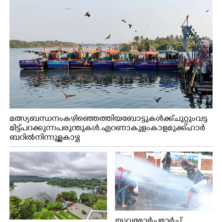
മത്സ്യബന്ധനം കഴിഞ്ഞെത്തിയ ബോട്ടുകൾക്ക് ചുറ്റും വട്ട
മിട്ട് പറക്കുന്ന പരുന്തുകൾ. എറണാകുളം കാളമുക്ക് ഹാർ
ബറിൽ നിന്നുള്ള കാഴ്ച
യുവമോർച്ചമാർച്ച്...