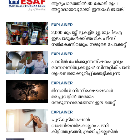
ആദ്യപാദത്തിൽ 80 കോടി രൂപ
അറ്റാദായവുമായി ഇസാഫ് ബാങ്ക്
EXPLAINER
2,000 രൂപയ്ക്ക് മുകളിലുള്ള യുപിഐ
ഇടപാടുകൾക്ക് അധിക ഫീസ്
നൽകേണ്ടിവരും: നമ്മുടെ പോക്കറ്റ്
കീറുമോ?
EXPLAINER
പാലിൽ ചേർക്കുന്നത് ഷാംപൂവും
രാസവസ്‌തുക്കളും? സിന്തറ്റിക് പാൽ
ശൃംഖലയെക്കുറിച്ച് ഞെട്ടിക്കുന്ന
വെളിപ്പെടുത്തൽ
EXPLAINER
മിന്നലിൽ നിന്ന് രക്ഷപ്പെടാൻ
മരച്ചുവട്ടിൽ അഭയം
തേടുന്നവരാണോ? ഈ തെറ്റ്
ആവർത്തിച്ചാൽ ജീവന് തന്നെ
EXPLAINER
ഭീഷണിയാകും
ചൂട് കൂടിയപ്പോൾ
വാങ്ങിയവർക്കെല്ലാം പണി
കിട്ടിത്തുടങ്ങി; ശ്രദ്ധിച്ചില്ലെങ്കിൽ
തീപിടിത്തം പോലുമുണ്ടാകാം