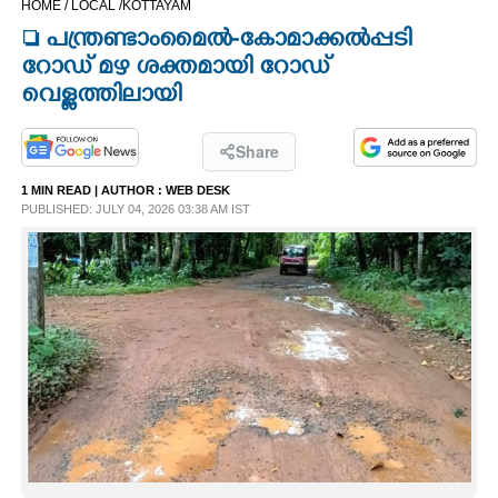
HOME /
LOCAL /
KOTTAYAM
CINEMA
 പന്ത്രണ്ടാംമൈൽ-കോമാക്കൽപ്പടി
റോഡ് മഴ ശക്തമായി റോഡ്
OPINION
വെള്ളത്തിലായി
PHOTOS
Share
1 MIN READ
| AUTHOR :
WEB DESK
PUBLISHED: JULY 04, 2026 03:38 AM IST
LIFESTYLE
SPIRITUAL
INFO+
ART
ASTRO