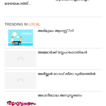
മഴയെകാത്ത്...
TRENDING IN
LOCAL
അഭിമുഖം ആഗസ്റ്റ് 7ന്
അമ്മമാർക്ക് സ്നേഹപ്പൊതികൾ
അരീയ്ക്കൽ റോഡ് തീരാ ദുരിതത്തിൽ
അവനീബാല അനുസ്മരണം