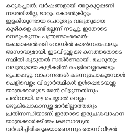
കറുകച്ചാൽ: വർഷങ്ങളായി അറ്റകുറ്റപ്പണി
CARTOONS
നടത്തിയില്ല, ടാറും കോൺക്രീറ്റും
ഇളകിയുണ്ടായ​ ചെറുതും വലുതുമായ
LITERATURE
കുഴികളെ കണ്ടില്ലെന്ന് നടച്ചു. ഇതോടെ
നെടുംകുന്നം പന്ത്രണ്ടാംമൈൽ-
കോമാക്കൽപ്പടി റോഡിൽ കാൽനടപോലും
ZOOM
അസാദ്ധ്യമായി. ഇടവിട്ടുള്ള മഴ കനത്തതോടെ
സ്ഥിതി കൂടുതൽ സങ്കീർണമായി. ചെറുതും
CONTACT US
വലുതുമായ കുഴികളിൽ ചെളിവെള്ളക്കെട്ടും
രൂപപ്പെട്ടു. വാഹനങ്ങൾ കടന്നുപോകുമ്പോൾ
ചെളിവെള്ളം വിദ്യാർത്ഥികൾ ഉൾപ്പെടെയുള്ള
യാത്രക്കാരുടെ മേൽ വീഴുന്നതിനും
പതിവായി. മഴ പെയ്താൽ വെള്ളം
ഒഴുകിപ്പോകാനുള്ള മാർമില്ലാത്തതും
പ്രതിസന്ധിയാണ്. ഇതോടെ ഇരുചക്രവാഹന
യാത്രക്കാർക്ക് അപകടസാദ്ധ്യത
വർദ്ധിച്ചിരിക്കുകയാണെന്നും തെന്നിവീഴൽ