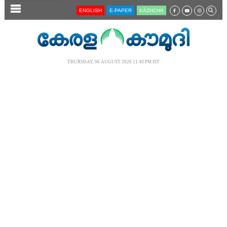
SECTIONS
ENGLISH
E-PAPER
KĀZHCHA
HOME
LATEST
THURSDAY, 06 AUGUST 2026 11.40 PM IST
AUDIO
NOTIFIED NEWS
POLL
KERALA
LOCAL
NEWS 360
CASE DIARY