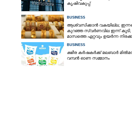
കൃഷിവകുപ്പ്
BUSINESS
ആശ്വസിക്കാൻ വകയില്ല; ഇന്ന
സെൻഷ്യ ടെക്‌
കുറഞ്ഞ സ്വർണവില ഇന്ന് കൂടി
സെയിന്റ്‌സ് ആൻഡ
മാസത്തെ ഏറ്റവും ഉയർന്ന നിരക്ക
BUSINESS
ക്ഷീര കർഷകർക്ക് മലബാർ മിൽമ
വമ്പൻ ഓണ സമ്മാനം