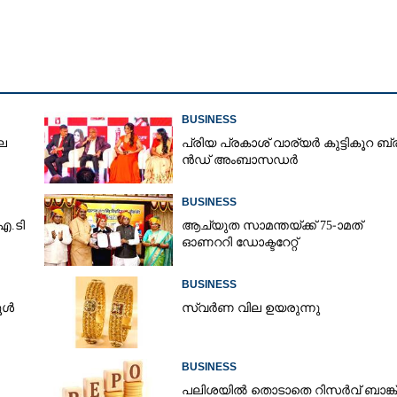
BUSINESS
ല
പ്രി​യ​ ​പ്ര​കാ​ശ് ​വാ​ര്യർ കു​ട്ടി​കൂ​റ​ ​ ബ്
ൻ​ഡ് ​അം​ബാ​സ​ഡ​ർ
BUSINESS
​ഐ.​ടി
ആച്യുത സാമന്തയ്ക്ക് 75-ാമത്
ഓണററി ഡോക്ടറേറ്റ്
BUSINESS
ൂൾ
സ്വർണ വില ഉയരുന്നു
Share this link
BUSINESS
പലിശയിൽ തൊടാതെ റിസർവ് ബാങ്ക്