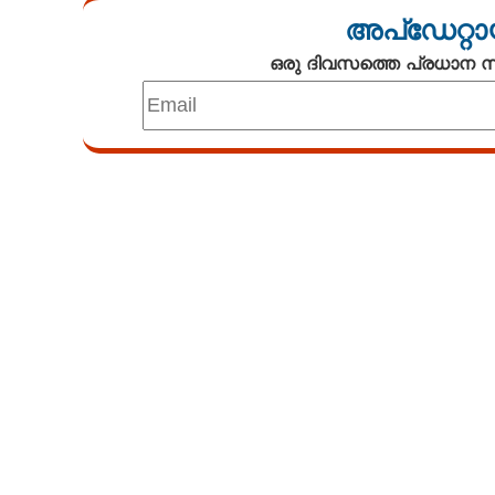
അപ്ഡേറ്റാ
ഒരു ദിവസത്തെ പ്രധാന
Loaded
:
3.34%
/
Unmute