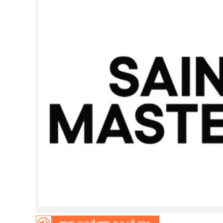
CINEMA
OPINION
PHOTOS
LIFESTYLE
SPIRITUAL
INFO+
ART
ASTRO