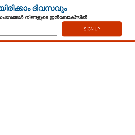
യിരിക്കാം ദിവസവും
 സംഭവങ്ങൾ നിങ്ങളുടെ ഇൻബോക്സിൽ
Watch More