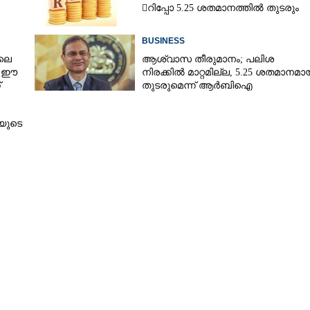
റിപ്പോ 5.25 ശതമാനത്തിൽ തുടരും
BUSINESS
Copy Link
ലെ
ആശ്വാസ തീരുമാനം; പലിശ
നോളജിയെ ഏറ്റെടുത്ത്
, ഈ
നിരക്കിൽ മാറ്റമില്ല, 5.25 ശതമാനമാ
് മാസ്റ്റേഴ്‌സ്
്
തുടരുമെന്ന് ആർബിഐ
യുടെ