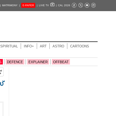
|
MATRIMONY |
E-PAPER
|
LIVE TV
|
CAL 2026
SPIRITUAL
INFO+
ART
ASTRO
CARTOONS
S
DEFENCE
EXPLAINER
OFFBEAT
്