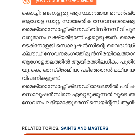
ഈ വാർത്ത കേൾക്കാം
CARTOONS
കൊച്ചി: ബംഗളൂരു ആസ്ഥാനമായ സെൻഷ്
ആഗോള ഡാറ്റ, സാങ്കേതിക സേവനദാതാക്കളായ സ
LITERATURE
മൈക്രോസോഫ്റ്റ് ക്ലൗഡ് ബിസിനസ് വിപു
വരുമാനം ലക്ഷ്യമിട്ടാണ് ഏറ്റെടുക്കൽ.
ടെക്‌നോളജി സൊലുഷൻസിന്റെ വൈദഗ്‌ദ്ധ്
ZOOM
ക്ലൗഡ് സേവനരംഗത്ത് മുൻനിരയിലെത്താ
ആഗോളതലത്തിൽ ആയിരത്തിലധികം പുതിയ ത
CONTACT US
യു.കെ, ഓസ്‌ട്രേലിയ, പടിഞ്ഞാറൻ മധ്യ യൂ
വിപണികളുണ്ട്.
മൈക്രോസോഫ്റ്റ് ക്ലൗഡ് മേഖലയിൽ പര
സൊലുഷൻസിനെ ഏറ്റെടുക്കുന്നതിലൂടെ ആഗോ
സേവനം ലഭ്യമാക്കുമെന്ന് സെയിന്റ്‌സ് ആൻഡ്
RELATED TOPICS:
SAINTS AND MASTERS