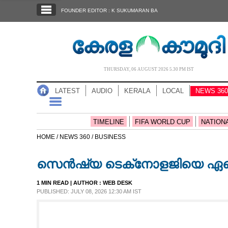
SECTIONS
FOUNDER EDITOR : K SUKUMARAN BA
HOME
LATEST
AUDIO
THURSDAY, 06 AUGUST 2026 5.30 PM IST
NOTIFIED NEWS
LATEST
AUDIO
KERALA
LOCAL
NEWS 360
POLL
KERALA
TIMELINE
FIFA WORLD CUP
NATION
HOME /
NEWS 360 /
BUSINESS
LOCAL
സെൻഷ്യ ടെക്‌നോളജിയെ ഏറ്റെടു
NEWS 360
1 MIN READ
| AUTHOR :
WEB DESK
PUBLISHED: JULY 08, 2026 12:30 AM IST
CASE DIARY