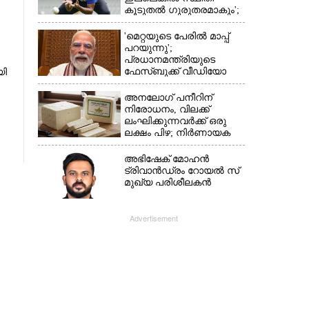
കൂടുതൽ ഗുരുതരമാകും';
മുന്നറിയിപ്പുമായി മുൻ
താരം
'മെറ്റയുടെ പേരിൽ മാപ്പ്
പറയുന്നു';
പ്രധാനമന്ത്രിയുടെ
ഫേസ്‌ബുക്ക് വീഡിയോ
യി
നീക്കം ചെയ്തതിൽ
ക്ഷമാപണം
അനലോഗ് പനീറിന്
നിരോധനം, വിലക്ക്
ലംഘിക്കുന്നവർക്ക് ഒരു
ലക്ഷം പിഴ; നിർണായക
തീരുമാനമെടുത്ത്
മഹാരാഷ്ട്ര
അഭിഷേക് മോഹൻ
ട്രിവാൻഡ്രം റോയൽ സ്
മുഖ്യ പരിശീലകൻ
Advertisement