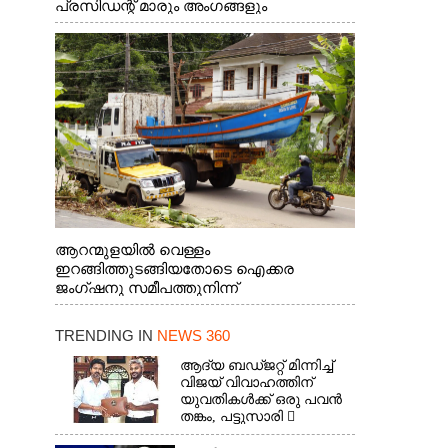
പ്രസിഡന്റ് മാരും അംഗങ്ങളും
രാഷ്ട്രീയപ്രവത്തകരും അടങ്ങുന്ന സംഘം
റോഡിൽ അടിഞ്ഞ് കൂടിയ ചെളിയും മണ്ണും
മറ്റ് മാലിന്യങ്ങളും നീക്കം ചെയ്യുന്നു.
ആറന്മുളയിൽ വെള്ളം
ഇറങ്ങിത്തുടങ്ങിയതോടെ ഐക്കര
ജംഗ്ഷനു സമീപത്തുനിന്ന്
രക്ഷാപ്രവർത്തനത്തിന് കൊല്ലത്ത് നിന്ന്
എത്തിയ ബോട്ടുകൾ
TRENDING IN
NEWS 360
തിരികെക്കൊണ്ടുപോകുന്നു.
ആദ്യ ബഡ്ജറ്റ് മിന്നിച്ച്
വിജയ് വിവാഹത്തിന്
യുവതികൾക്ക് ഒരു പവൻ
തങ്കം, പട്ടുസാരി 
നവജാതശിശുക്കൾക്ക്