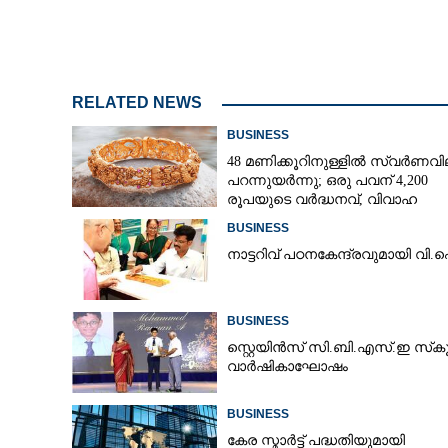
RELATED NEWS
BUSINESS
48 മണിക്കൂറിനുള്ളിൽ സ്വർണവി
പറന്നുയർന്നു; ഒരു പവന് 4,200
രൂപയുടെ വർദ്ധനവ്, വിവാഹ
സീസണിൽ കനത്ത തിരിച്ചടി
BUSINESS
നാ​ട്ട​റി​വ് ​പ​ഠ​ന​കേ​ന്ദ്ര​വു​മാ​യി​ ​വി.
BUSINESS
സ്റ്റെയിൻസ് സി.ബി.എസ്.ഇ സ്‌ക
വാർഷികാഘോഷം
BUSINESS
കേര സ്മാർട്ട് പദ്ധതിയുമായി