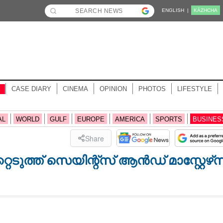
ENGLISH |
KĀZHCHA
CASE DIARY
CINEMA
OPINION
PHOTOS
LIFESTYLE
AL
WORLD
GULF
EUROPE
AMERICA
SPORTS
BUSINES
Share
ത്ത് സെയിന്റ്‌സ് ആൻഡ് മാസ്റ്റേഴ്‌സ