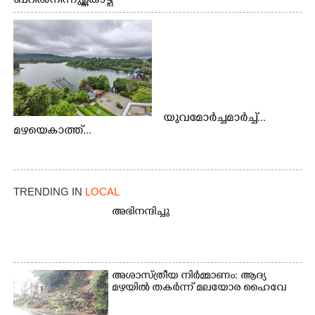
ബറിൽ നിന്നുള്ള കാഴ്ച
യുവമോർച്ചമാർച്ച്...
മഴയെകാത്ത്...
TRENDING IN
LOCAL
അഭിനന്ദിച്ചു
അശാസ്ത്രീയ നിർമ്മാണം: ആദ്യ
മഴയിൽ തകർന്ന് മലയോര ഹൈവേ