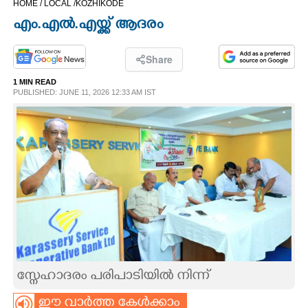
HOME /
LOCAL /
KOZHIKODE
CINEMA
എം.എൽ.എയ്ക്ക് ആദരം
OPINION
Share
1 MIN READ
PHOTOS
PUBLISHED: JUNE 11, 2026 12:33 AM IST
LIFESTYLE
SPIRITUAL
INFO+
ART
സ്നേഹാദരം പരിപാടിയിൽ നിന്ന്
ASTRO
ഈ വാർത്ത കേൾക്കാം