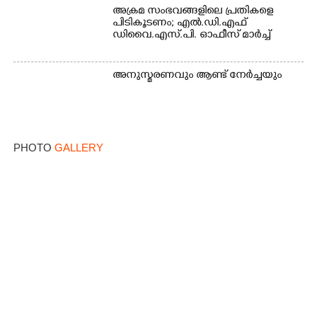
അക്രമ സംഭവങ്ങളിലെ പ്രതികളെ
പിടികൂടണം; എൽ.ഡി.എഫ്
ഡിവൈ.എസ്.പി. ഓഫീസ് മാർച്ച്
അനുസ്മരണവും ആണ്ട് നേർച്ചയും
PHOTO
GALLERY