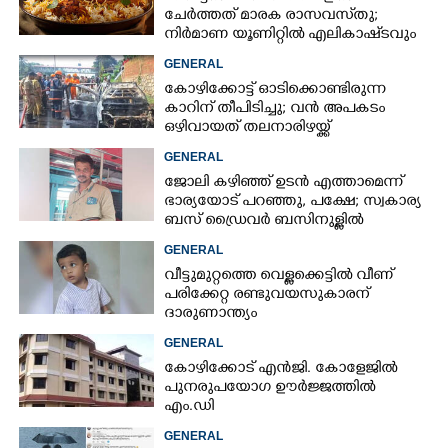
ചേർത്തത് മാരക രാസവസ്‌തു;
നിർമാണ യൂണിറ്റിൽ എലികാഷ്‌ടവും
കുപ്പിച്ചില്ലും
GENERAL
കോഴിക്കോട്ട് ഓടിക്കൊണ്ടിരുന്ന
കാറിന് തീപിടിച്ചു; വൻ അപകടം
ഒഴിവായത് തലനാരിഴയ്ക്ക്
GENERAL
ജോലി കഴിഞ്ഞ് ഉടൻ എത്താമെന്ന്
ഭാര്യയോട് പറഞ്ഞു, പക്ഷേ; സ്വകാര്യ
ബസ് ഡ്രൈവ‌ർ ബസിനുള്ളിൽ
തൂങ്ങിമരിച്ച നിലയിൽ
GENERAL
വീട്ടുമുറ്റത്തെ വെള്ളക്കെട്ടിൽ വീണ്
പരിക്കേറ്റ രണ്ടുവയസുകാരന്
ദാരുണാന്ത്യം
GENERAL
കോഴിക്കോട് എൻജി. കോളേജിൽ
പുനരുപയോഗ ഊർജ്ജത്തിൽ
എം.ഡി
GENERAL