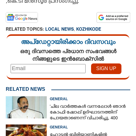
,കെ.ടി മൻസൂർ പ്രസംഗിച്ചു.
RELATED TOPICS:
LOCAL NEWS
,
KOZHIKODE
അപ്ഡേറ്റായിരിക്കാം ദിവസവും
ഒരു ദിവസത്തെ പ്രധാന സംഭവങ്ങൾ
നിങ്ങളുടെ ഇൻബോക്സിൽ
RELATED NEWS
GENERAL
'ചില വാർത്തകൾ വന്നപ്പോൾ ഞാൻ
കോഫി ഷോപ്പ് ഉദ്ഘാടനത്തിന്
പോയതാണെന്ന് വിചാരിച്ചു, 400
കോടിയുടെ പ്രോജക്ടാണ് അത്'
GENERAL
ഹോട്ടൽ ബിരിയാണികളിൽ