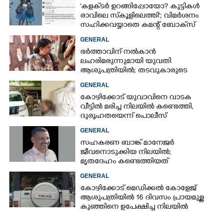
'കളക്‌ടർ ഉറങ്ങിപ്പോയോ? കുട്ടികൾ
രാവിലെ സ്‌കൂളിലെത്തി'; വിമർശനം
സഹിക്കവയ്യാതെ കമന്റ് ബോക്‌സ്
പൂട്ടി കോഴിക്കോട് കളക്‌ടർ
GENERAL
ഭർത്താവിന് നൽകാൻ
ലഹരിമരുന്നുമായി യുവതി
ആശുപത്രിയിൽ; തടവുകാരുടെ
കയ്യിൽ കൊടുത്തുവിടാൻ പദ്ധതി
GENERAL
കോഴിക്കോട് യുവാവിനെ വാടക
വീട്ടിൽ മരിച്ച നിലയിൽ കണ്ടെത്തി,
ദുരൂഹതയെന്ന് പൊലീസ്
GENERAL
സഹകരണ ബാങ്ക് മാനേജർ
ജീവനൊടുക്കിയ നിലയിൽ;
മൃതദേഹം കണ്ടെത്തിയത്
വായനശാലയിൽ
GENERAL
കോഴിക്കോട് മെഡിക്കൽ കോളേജ്
ആശുപത്രിയിൽ 16 ദിവസം പ്രായമുള്ള
കുഞ്ഞിനെ ഉപേക്ഷിച്ച നിലയിൽ