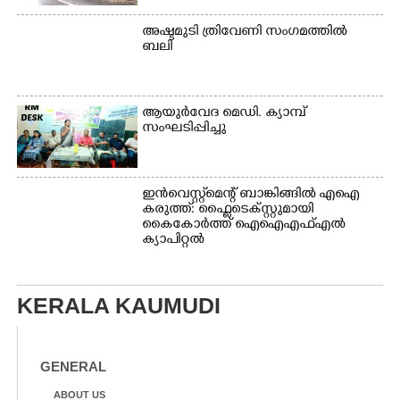
അഷ്ടമുടി ത്രിവേണി സംഗമത്തിൽ
ബലി
ആയുർവേദ മെഡി. ക്യാമ്പ്
സംഘടിപ്പിച്ചു
ഇൻവെസ്റ്റ്മെന്റ് ബാങ്കിങ്ങിൽ എഐ
കരുത്ത്: ഫ്ലൈടെക്സ്റ്റുമായി
കൈകോർത്ത് ഐഐഎഫ്എൽ
ക്യാപിറ്റൽ
KERALA KAUMUDI
GENERAL
ABOUT US