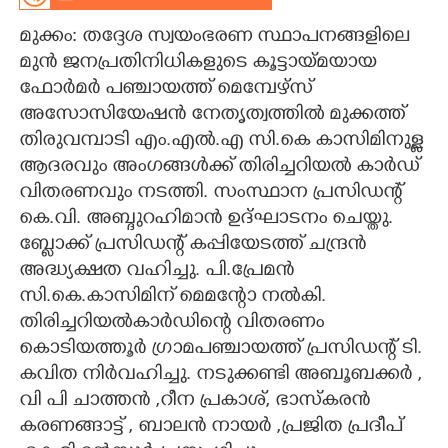
മുക്കം: തദ്ദേശ സ്വയംഭരണ സ്ഥാപനങ്ങളിലെ
CARTOONS
മുൻ ജനപ്രതിനിധികളുടെ കൂട്ടായ്മയായ
ഫോർമർ പഞ്ചായത്ത് മെമ്പേഴ്സ്
LITERATURE
അസോസിയേഷൻ നേതൃത്വത്തിൽ മുക്കത്ത്
തിരുവമ്പാടി എം.എൽ.എ സി.കെ കാസിമിനുള്ള
ZOOM
ആദരവും അംഗങ്ങൾക്ക് തിരിച്ചറിയൽ കാർഡ്
വിതരണവും നടത്തി. സംസ്ഥാന പ്രസിഡന്റ്
CONTACT US
കെ.വി. അബ്ദുറഹിമാൻ ഉദ്ഘാടനം ചെയ്തു.
ബ്ലോക്ക് പ്രസിഡന്റ് കപ്പിയേടത്ത് ചന്ദ്രൻ
അദ്ധ്യക്ഷത വഹിച്ചു. പി.പ്രേമൻ
സി.കെ.കാസിമിന് മെമന്റോ നൽകി.
തിരിച്ചറിയൽകാർഡിന്റെ വിതരണം
കൊടിയത്തൂർ ഗ്രാമപഞ്ചായത്ത് പ്രസിഡന്റ് ടി.
കവിത നിർവഹിച്ചു. നടുക്കണ്ടി അബൂബക്കർ ,
വി പി ചാത്തൻ ,റീന പ്രകാശ്, ഭാസ്കരൻ
കരണങ്ങാട്ട് , ബാലൻ നായർ ,പ്രജിത പ്രദീപ്