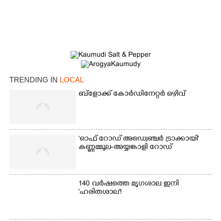
TRENDING IN
LOCAL
ബ്‌ളോക്ക് കോർഡിനേറ്റർ ഒഴിവ്
×
Share this link
'ഓഫ് റോഡ് അഡ്വെഞ്ചർ ട്രാക്കായി'
കണ്ണമ്മൂല-അയ്യങ്കാളി റോഡ്
140 വർഷത്തെ മൃഗശാല ഇനി
'ഹരിതശാല'!
Copy Link