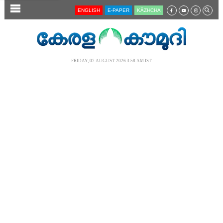
SECTIONS
ENGLISH
E-PAPER
KĀZHCHA
HOME
LATEST
FRIDAY, 07 AUGUST 2026 3.58 AM IST
AUDIO
NOTIFIED NEWS
POLL
KERALA
LOCAL
NEWS 360
CASE DIARY