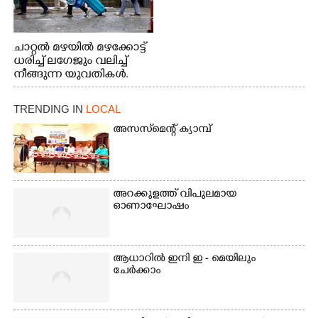
ചാറ്റൽ മഴയിൽ മഴക്കോട്ട്
ധരിച്ച് ലഗേജും വലിച്ച്
നീങ്ങുന്ന യുവതികൾ.
എറണാകുളം മേനകയിൽ
നിന്നുള്ള കാഴ്ച
TRENDING IN
LOCAL
അസസ്‌മെന്റ് ക്യാമ്പ്
അറക്കുളത്ത് വിപുലമായ
ഓണാഘോഷം
ആധാറിൽ ഇനി ഇ - മെയിലും
ചേർക്കാം