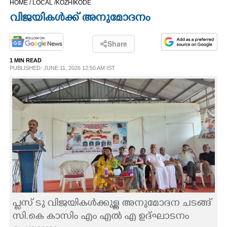
HOME /
LOCAL /
KOZHIKODE
CINEMA
വിജയികൾക്ക് അനുമോദനം
OPINION
Share
1 MIN READ
PHOTOS
PUBLISHED: JUNE 11, 2026 12:50 AM IST
LIFESTYLE
SPIRITUAL
INFO+
ART
പ്ലസ് ടു വിജയികൾക്കുള്ള അനുമോദന ചടങ്ങ്
ASTRO
സി.കെ കാസിം എം എൽ എ ഉദ്ഘാടനം