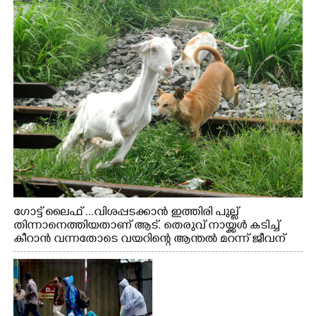
ഗോട്ട് ലൈഫ് ...വിശപ്പടക്കാൻ ഇത്തിരി പുല്ല്
തിന്നാനെത്തിയതാണ് ആട്. തെരുവ് നായ്ക്കൾ കടിച്ച്
കീറാൻ വന്നതോടെ വയറിന്റെ ആന്തൽ മറന്ന് ജീവന്
വേണ്ടിയായി ഓട്ടം. എറണാകുളം വാത്തുരുത്തിയിൽ
നിന്നുള്ള കാഴ്ച