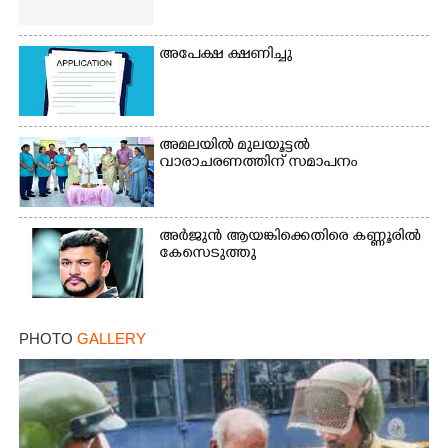
അപേക്ഷ ക്ഷണിച്ചു
Copy Link
അമലയിൽ മുലയൂട്ടൽ
വാരാചരണത്തിന് സമാപനം
അർജുൻ ആയങ്കിക്കെതിരെ കണ്ണൂരിൽ
കേസെടുത്തു
PHOTO
GALLERY