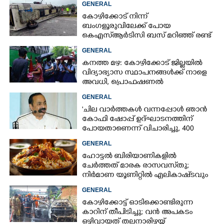
GENERAL
കോഴിക്കോട് നിന്ന്
ബംഗളൂരുവിലേക്ക് പോയ
കെഎസ്‌ആർടിസി ബസ് മറിഞ്ഞ് രണ്ട്
മരണം; നിരവധിപേർ
GENERAL
ഗുരുതരാവസ്ഥയിൽ
കനത്ത മഴ: കോഴിക്കോട് ജില്ലയിൽ
വിദ്യാഭ്യാസ സ്ഥാപനങ്ങൾക്ക് നാളെ
അവധി,​ പ്രൊഫഷണൽ
കോളേജുകൾക്ക് ബാധകമല്ല
GENERAL
'ചില വാർത്തകൾ വന്നപ്പോൾ ഞാൻ
കോഫി ഷോപ്പ് ഉദ്ഘാടനത്തിന്
പോയതാണെന്ന് വിചാരിച്ചു, 400
കോടിയുടെ പ്രോജക്ടാണ് അത്'
GENERAL
ഹോട്ടൽ ബിരിയാണികളിൽ
ചേർത്തത് മാരക രാസവസ്‌തു;
നിർമാണ യൂണിറ്റിൽ എലികാഷ്‌ടവും
കുപ്പിച്ചില്ലും
GENERAL
കോഴിക്കോട്ട് ഓടിക്കൊണ്ടിരുന്ന
കാറിന് തീപിടിച്ചു; വൻ അപകടം
ഒഴിവായത് തലനാരിഴയ്ക്ക്