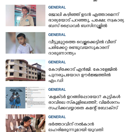
GENERAL
ജോലി കഴിഞ്ഞ് ഉടൻ എത്താമെന്ന്
ഭാര്യയോട് പറഞ്ഞു, പക്ഷേ; സ്വകാര്യ
ബസ് ഡ്രൈവ‌ർ ബസിനുള്ളിൽ
തൂങ്ങിമരിച്ച നിലയിൽ
GENERAL
വീട്ടുമുറ്റത്തെ വെള്ളക്കെട്ടിൽ വീണ്
പരിക്കേറ്റ രണ്ടുവയസുകാരന്
ദാരുണാന്ത്യം
GENERAL
കോഴിക്കോട് എൻജി. കോളേജിൽ
പുനരുപയോഗ ഊർജ്ജത്തിൽ
എം.ഡി
GENERAL
'കളക്‌ടർ ഉറങ്ങിപ്പോയോ? കുട്ടികൾ
രാവിലെ സ്‌കൂളിലെത്തി'; വിമർശനം
സഹിക്കവയ്യാതെ കമന്റ് ബോക്‌സ്
പൂട്ടി കോഴിക്കോട് കളക്‌ടർ
GENERAL
ഭർത്താവിന് നൽകാൻ
ലഹരിമരുന്നുമായി യുവതി