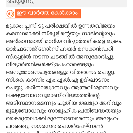
ചെയ്യുന്നു
CARTOONS
ഈ വാർത്ത കേൾക്കാം
മുക്കം: പ്ലസ് ടു പരീക്ഷയിൽ ഉന്നതവിജയം
LITERATURE
കരസ്ഥമാക്കി സ്കൂളിന്റെയും നാടിന്റെയും
അഭിമാനമായി മാറിയ വിദ്യാർത്ഥികളെ മുക്കം
ZOOM
ഓർഫനേജ് ഗേൾസ് ഹയർ സെക്കൻഡറി
സ്കൂളിൽ നടന്ന ചടങ്ങിൽ അനുമോദിച്ചു.
CONTACT US
വിദ്യാർത്ഥികൾക്ക് ഉപഹാരങ്ങളും
അനുമോദനപത്രങ്ങളും വിതരണം ചെയ്തു.
സി.കെ കാസിം എം.എൽ.എ ഉദ്ഘാടനം
ചെയ്തു. കഠിനാദ്ധ്വാനവും ആത്മവിശ്വാസവും
ലക്ഷ്യബോധവുമാണ് വിജയത്തിന്റെ
അടിസ്ഥാനമെന്നും പുതിയ തലമുറ അറിവും
മൂല്യബോധവും സാമൂഹിക പ്രതിബദ്ധതയും
കൈമുതലാക്കി മുന്നേറണമെന്നും അദ്ദേഹം
പറഞ്ഞു. നഗരസഭ ചെയർപേഴ്സൺ