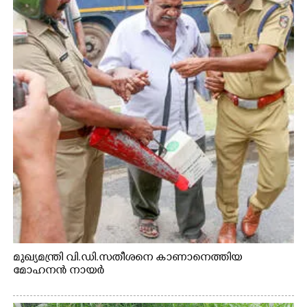
മുഖ്യമന്ത്രി വി.ഡി.സതീശനെ കാണാനെത്തിയ
മോഹനൻ നായർ