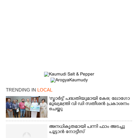
TRENDING IN
LOCAL
'സ്മാർട്ട്' പദ്ധതിയുമായി കേര; ലോഗോ
മുഖ്യമന്ത്രി വി ഡി സതീശൻ പ്രകാശനം
ചെയ്തു
×
അനധികൃതമായി പന്നി ഫാം അടച്ചു
Share this link
പൂട്ടാൻ നോട്ടീസ്