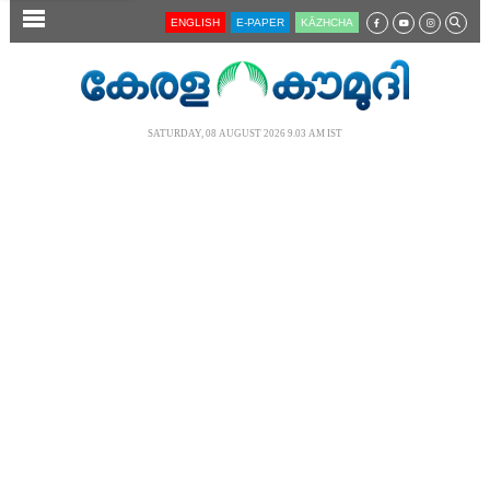
SECTIONS
ENGLISH
E-PAPER
KĀZHCHA
HOME
LATEST
SATURDAY, 08 AUGUST 2026 9.03 AM IST
AUDIO
NOTIFIED NEWS
POLL
KERALA
LOCAL
NEWS 360
CASE DIARY