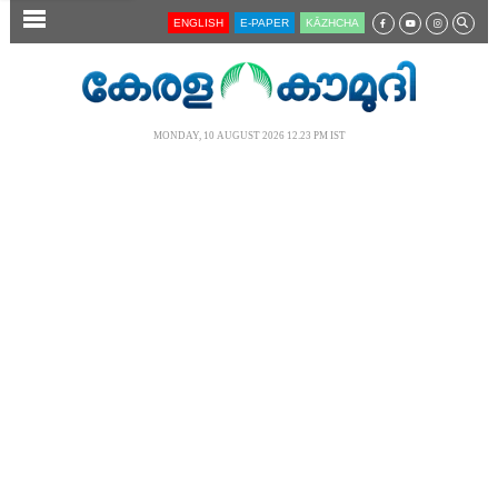
SECTIONS
ENGLISH
E-PAPER
KĀZHCHA
HOME
LATEST
MONDAY, 10 AUGUST 2026 12.23 PM IST
AUDIO
NOTIFIED NEWS
POLL
KERALA
LOCAL
NEWS 360
CASE DIARY