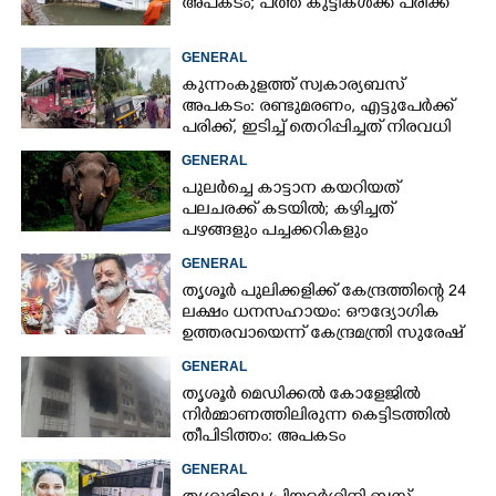
അപകടം; പത്ത് കുട്ടികൾക്ക് പരിക്ക്
GENERAL
കുന്നംകുളത്ത് സ്വകാര്യബസ്
അപകടം: രണ്ടുമരണം, എട്ടുപേർക്ക്
പരിക്ക്, ഇടിച്ച് തെറിപ്പിച്ചത് നിരവധി
വാഹനങ്ങളെ
GENERAL
പുലർച്ചെ കാട്ടാന കയറിയത്
പലചരക്ക് കടയിൽ; കഴിച്ചത്
പഴങ്ങളും പച്ചക്കറികളും
GENERAL
തൃശൂർ പുലിക്കളിക്ക് കേന്ദ്രത്തിന്റെ 24
ലക്ഷം ധനസഹായം: ഔദ്യോഗിക
ഉത്തരവായെന്ന് കേന്ദ്രമന്ത്രി സുരേഷ്
ഗോപി
GENERAL
തൃശൂർ മെഡിക്കൽ കോളേജിൽ
നിർമ്മാണത്തിലിരുന്ന കെട്ടിടത്തിൽ
തീപിടിത്തം: അപകടം
മൂന്നാംനിലയിൽ
GENERAL