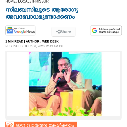
HOME /
LOCAL /
THRISSUR
CINEMA
സിലബസിലൂടെ ആരോഗ്യ
അവബോധമുണ്ടാക്കണം
OPINION
Share
PHOTOS
1 MIN READ
| AUTHOR :
WEB DESK
PUBLISHED: JULY 06, 2026 12:43 AM IST
LIFESTYLE
SPIRITUAL
INFO+
ART
ASTRO
ഈ വാർത്ത കേൾക്കാം