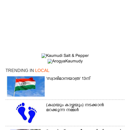
TRENDING IN
LOCAL
'സ്വാഭിമാനയാത്ര' 13ന്
×
Share this link
(കഥയും കാഴ്ചയും) നടക്കാൻ
മറക്കുന്ന നമ്മൾ