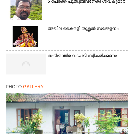
5 പേർക്ക് പുതുജീവനേകി ശിവകുമാർ
Copy Link
അഖില കൈരളി തുള്ളൽ സമ്മേളനം
അടിയന്തിര നടപടി സ്വീകരിക്കണം
PHOTO
GALLERY