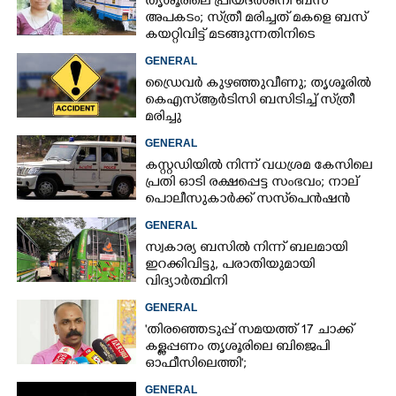
തൃശൂരിലെ പ്രിയദർശിനി ബസ്
അപകടം; സ്‌ത്രീ മരിച്ചത് മകളെ ബസ്
കയറ്റിവിട്ട് മടങ്ങുന്നതിനിടെ
GENERAL
ഡ്രൈവർ കുഴഞ്ഞുവീണു; തൃശൂരിൽ
കെഎസ്‌ആർടിസി ബസിടിച്ച് സ്‌ത്രീ
മരിച്ചു
GENERAL
കസ്റ്റഡിയിൽ നിന്ന് വധശ്രമ കേസിലെ
പ്രതി ഓടി രക്ഷപ്പെട്ട സംഭവം; നാല്
പൊലീസുകാർക്ക് സസ്‌പെൻഷൻ
GENERAL
സ്വകാര്യ ബസിൽ നിന്ന് ബലമായി
ഇറക്കിവിട്ടു, പരാതിയുമായി
വിദ്യാർത്ഥിനി
GENERAL
'തിരഞ്ഞെടുപ്പ് സമയത്ത് 17 ചാക്ക്
കള്ളപ്പണം തൃശൂരിലെ ബിജെപി
ഓഫീസിലെത്തി';
വെളിപ്പെടുത്തലുമായി മുൻ ഓഫീസ്
GENERAL