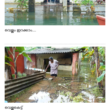
വെള്ളം ഇറക്കാം....
വെള്ളകെട്ട്