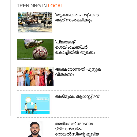
TRENDING IN
LOCAL
'തൃക്കാക്കര പശു'ക്കളെ
ആര് സംരക്ഷിക്കും
'പ്രോജക്ട്
ഗെയിംചേഞ്ചർ'
കൊച്ചിയിൽ തുടക്കം
×
അക്ഷരോന്നതി പുസ്തക
വിതരണം
അഭിമുഖം ആഗസ്റ്റ് 7ന്
അഭിഷേക് മോഹൻ
ട്രിവാൻഡ്രം
റോയൽസിന്റെ മുഖ്യ