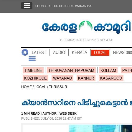
SECTIONS
FOUNDER EDITOR : K SUKUMARAN BA
HOME
LATEST
AUDIO
THURSDAY, 06 AUGUST 2026 7.48 AM IST
NOTIFIED NEWS
LATEST
AUDIO
KERALA
LOCAL
NEWS 360
POLL
KERALA
TIMELINE
THIRUVANANTHAPURAM
KOLLAM
PATH
KOZHIKODE
WAYANAD
KANNUR
KASARGOD
LOCAL
HOME /
LOCAL /
THRISSUR
ക്യാൻസറിനെ പിടിച്ചുകെട്ടാൻ
NEWS 360
1 MIN READ
| AUTHOR :
WEB DESK
PUBLISHED: JULY 06, 2026 12:47 AM IST
CASE DIARY