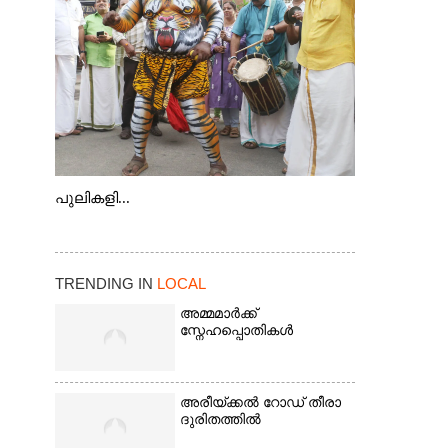
കടത്ത് വള്ളം
പുലികളി...
TRENDING IN
LOCAL
അമ്മമാർക്ക്
സ്നേഹപ്പൊതികൾ
അരീയ്ക്കൽ റോഡ് തീരാ
ദുരിതത്തിൽ