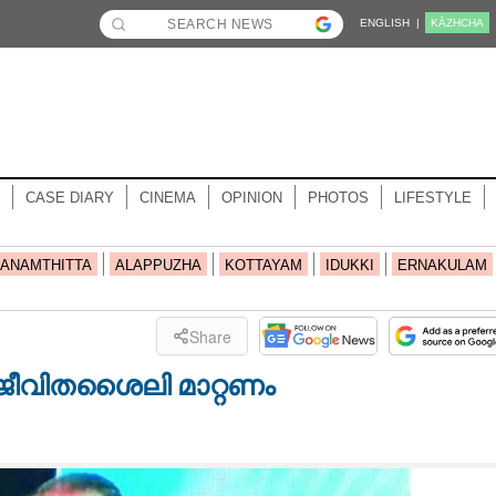
ENGLISH |
KĀZHCHA
CASE DIARY
CINEMA
OPINION
PHOTOS
LIFESTYLE
ANAMTHITTA
ALAPPUZHA
KOTTAYAM
IDUKKI
ERNAKULAM
Share
 ജീവിതശൈലി മാറ്റണം