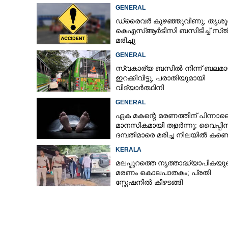
GENERAL
ഡ്രൈവർ കുഴഞ്ഞുവീണു; തൃശൂ
കെഎസ്‌ആർടിസി ബസിടിച്ച് സ്‌ത്
മരിച്ചു
GENERAL
സ്വകാര്യ ബസിൽ നിന്ന് ബലമാ
ഇറക്കിവിട്ടു, പരാതിയുമായി
വിദ്യാർത്ഥിനി
GENERAL
ഏക മകന്റെ മരണത്തിന് പിന്നാല
മാനസികമായി തളർന്നു; വൈപ്പി
ദമ്പതിമാരെ മരിച്ച നിലയിൽ കണ്ടെ
KERALA
മലപ്പുറത്തെ നൃത്താദ്ധ്യാപികയു
മരണം കൊലപാതകം; പ്രതി
സ്റ്റേഷനിൽ കീഴടങ്ങി
ക്യാൻസറിനെ പി
ജീവിതശൈലി മാ