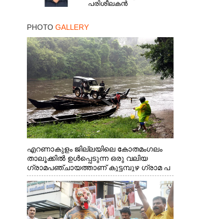
പരിശീലകൻ
PHOTO
GALLERY
എറണാകുളം ജില്ലയിലെ കോതമംഗലം
താലൂക്കിൽ ഉൾപ്പെടുന്ന ഒരു വലിയ
ഗ്രാമപഞ്ചായത്താണ് കുട്ടമ്പുഴ ഗ്രാമ പ
ഞ്ചായത്ത്. ആദിവാസി ഊരുകളായ
വെള്ളാരംകുത്ത്, കത്തിപ്പാറ, ഉറിയംപെട്ടി,
തേക്കല്ല്, വെട്ടിക്കല്ല്, മഞ്ചപ്പാറ എന്നീ
ആറു സ്ഥലങ്ങളിലേക്കുള്ള പ്രധാന
സഞ്ചാര മാർഗമാണ് ഈ കാണുന്ന