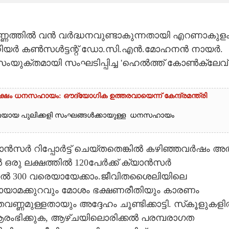
ണത്തിൽ വൻ വർദ്ധനവുണ്ടാകുന്നതായി എറണാകുള
സീനിയർ കൺസൾട്ടന്റ് ഡോ.സി.എൻ.മോഹനൻ നായർ.
സംയുക്തമായി സംഘടിപ്പിച്ച 'ഹെൽത്ത് കോൺക്ലേവ്
24 ലക്ഷം ധനസഹായം: ഔദ്യോഗിക ഉത്തരവായെന്ന് കേന്ദ്രമന്ത്രി
രുമയായ പുലിക്കളി സംഘങ്ങൾക്കായുള്ള ധനസഹായം
യാൻസർ റിപ്പോർട്ട് ചെയ്തതെങ്കിൽ കഴിഞ്ഞവർഷം അത
 ഒരു ലക്ഷത്തിൽ 120പേർക്ക് ക്യാൻസർ
0 മുതൽ 300 വരെയായേക്കാം.ജീവിതശൈലിയിലെ
യായാമക്കുറവും മോശം ഭക്ഷണരീതിയും കാരണം
്ണമുള്ളതായും അദ്ദേഹം ചൂണ്ടിക്കാട്ടി. സ്‌കൂളുകള
ംഭിക്കുക, ആഴ്ചയിലൊരിക്കൽ പരമ്പരാഗത