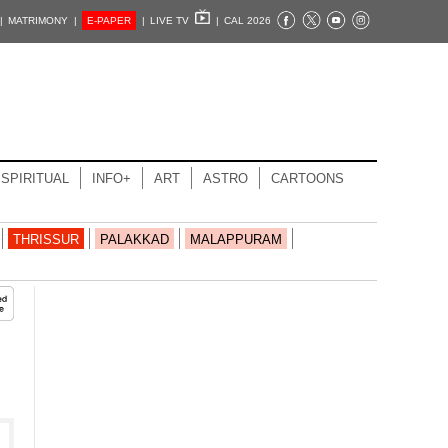
|
MATRIMONY |
E-PAPER
|
LIVE TV
|
CAL 2026
SPIRITUAL
INFO+
ART
ASTRO
CARTOONS
THRISSUR
PALAKKAD
MALAPPURAM