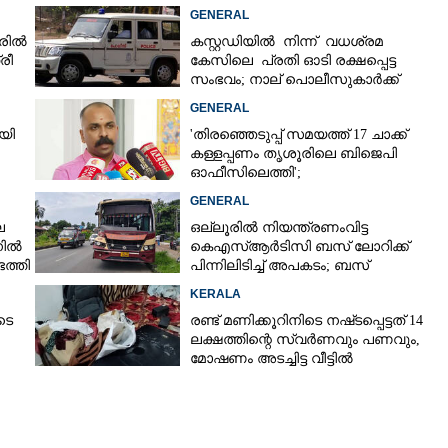
GENERAL
രിൽ
കസ്റ്റഡിയിൽ നിന്ന് വധശ്രമ
രീ
കേസിലെ പ്രതി ഓടി രക്ഷപ്പെട്ട
സംഭവം; നാല് പൊലീസുകാർക്ക്
സസ്‌പെൻഷൻ
GENERAL
യി
'തിരഞ്ഞെടുപ്പ് സമയത്ത് 17 ചാക്ക്
കള്ളപ്പണം തൃശൂരിലെ ബിജെപി
ഓഫീസിലെത്തി';
വെളിപ്പെടുത്തലുമായി മുൻ ഓഫീസ്
GENERAL
സെക്രട്ടറി
െ
ഒല്ലൂരിൽ നിയന്ത്രണംവിട്ട
നിൽ
കെഎസ്‌ആർടിസി ബസ് ലോറിക്ക്
Share this link
ത്തി
പിന്നിലിടിച്ച് അപകടം; ബസ്
ഡ്രൈവർക്ക് പരിക്ക്
KERALA
ടെ
രണ്ട് മണിക്കൂറിനിടെ നഷ്‌ടപ്പെട്ടത് 14
ലക്ഷത്തിന്റെ സ്വർണവും പണവും,
മോഷണം അടച്ചിട്ട വീട്ടിൽ
Copy Link
ടിച്ചുകെട്ടാൻ
റ്റണം