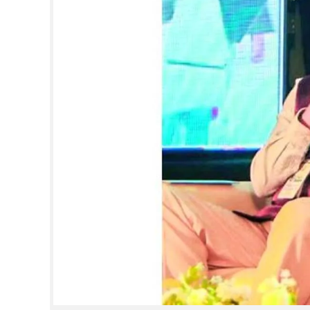
CINEMA
OPINION
PHOTOS
LIFESTYLE
SPIRITUAL
INFO+
ART
ASTRO