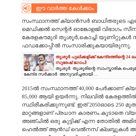
ഈ വാർത്ത കേൾക്കാം
CARTOONS
സംസ്ഥാനത്ത് ക്യാൻസർ ബാധിതരുടെ എണ്
LITERATURE
മെഡിക്കൽ സെന്റർ ഓങ്കോളജി വിഭാഗം 
കേരളകൗമുദി തൃശൂർ,കൊച്ചി യൂണിറ്റുകൾ 
ഫഡക്കോപ്പി'ൽ സംസാരിക്കുകയായിരുന്നു.
ZOOM
തൃശൂർ പുലിക്കളിക്ക് കേന്ദ്രത്തിന്റെ 
സുരേഷ് ഗോപി
CONTACT US
തൃശൂർ: തൃശൂരിന്റെ സാംസ്കാരിക പെ
കേന്ദ്ര സർക്കാർ അനുവദിച്ചതായി ...
2015ൽ സംസ്ഥാനത്ത് 40,000 പേർക്കാണ് ക്
85,000 ആയി ഉയർന്നു. നിലവിൽ കേരളത്തിൽ
സ്ഥിരീകരിക്കുന്നുണ്ട്. ഇത് 2050ഓടെ 25
മാറ്റങ്ങളാണ് പ്രധാന കാരണം.കൂടാതെ വ്
അഞ്ചിൽ ഒരു കുട്ടിക്ക് എന്ന തോതിൽ അമിതവണ
ഹെൽത്ത് ആൻഡ് വെൽനസ് ക്ലബ്ബുകൾ ആര