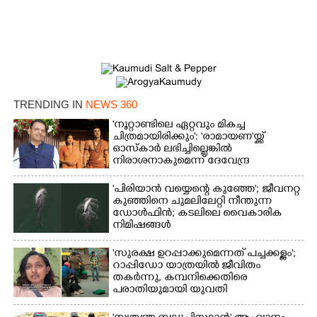
TRENDING IN
NEWS 360
'നൂറ്റാണ്ടിലെ ഏറ്റവും മികച്ച
ചിത്രമായിരിക്കും': 'രാമായണ'യ്ക്ക്
ഓസ്കാ‌ർ ലഭിച്ചില്ലെങ്കിൽ
നിരാശനാകുമെന്ന് ദേവേന്ദ്ര
ഫഡ്നാവിസ്
'പിരിയാൻ വയ്യെന്റെ കുഞ്ഞേ'; ജീവനറ്റ
കുഞ്ഞിനെ ചുമലിലേറ്റി നീന്തുന്ന
ഡോൾഫിൻ; കടലിലെ വൈകാരിക
നിമിഷങ്ങൾ
'സുരക്ഷ ഉറപ്പാക്കുമെന്നത് പച്ചക്കള്ളം';
റാപ്പിഡോ യാത്രയിൽ ജീവിതം
തകർന്നു, കമ്പനിക്കെതിരെ
പരാതിയുമായി യുവതി