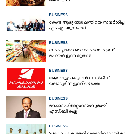
അവാർഡ്
BUSINESS
കേന്ദ്ര ആഭ്യന്ത്രര മന്ത്രിയെ സന്ദർശിച്ച്
എം.എ. യൂസഫലി
BUSINESS
സപ്ലൈകോ ഓണം മെഗാ ട്രേഡ്
ഫെയർ ഇന്ന് മുതൽ
BUSINESS
ആലപ്പുഴ കല്യാൺ സിൽക്‌സ്
ഷോറൂമിന് ഇന്ന് തുടക്കം
BUSINESS
റെക്കാഡ് അറ്റാദായവുമായി
എസ്.ബി.ഐ
BUSINESS