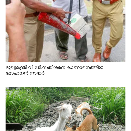
മുഖ്യമന്ത്രി വി.ഡി.സതീശനെ കാണാനെത്തിയ
മോഹനൻ നായർ