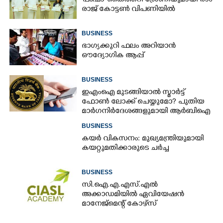
'​പ​ഞ്ചാ​'​ ​കൈ​ത്ത​റി​ ​ശ്രേ​ണി​യു​മാ​യി​ ​രാം​
രാ​ജ് ​കോ​ട്ടൺ വിപണിയിൽ
BUSINESS
ഭാഗ്യക്കുറി ഫലം അറിയാൻ
ഔദ്യോഗിക ആപ്പ്
BUSINESS
ഇഎംഐ മുടങ്ങിയാൽ സ്മാർട്ട്
ഫോൺ ലോക്ക് ചെയ്യുമോ? പുതിയ
മാർഗനിർദേശങ്ങളുമായി ആർബിഐ
BUSINESS
കയർ വികസനം: മുഖ്യമന്ത്രിയുമായി
കയറ്റുമതിക്കാരുടെ ചർച്ച
BUSINESS
സി.ഐ.എ.എസ്.എൽ
അക്കാഡമിയിൽ ഏവിയേഷൻ
മാനേജ്മെന്റ് കോഴ്സ്