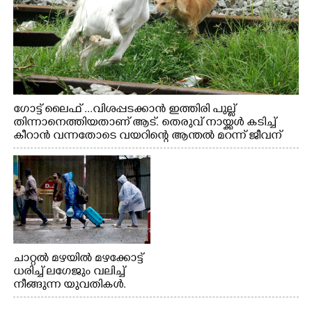
ഗോട്ട് ലൈഫ് ...വിശപ്പടക്കാൻ ഇത്തിരി പുല്ല്
തിന്നാനെത്തിയതാണ് ആട്. തെരുവ് നായ്ക്കൾ കടിച്ച്
കീറാൻ വന്നതോടെ വയറിന്റെ ആന്തൽ മറന്ന് ജീവന്
വേണ്ടിയായി ഓട്ടം. എറണാകുളം വാത്തുരുത്തിയിൽ
നിന്നുള്ള കാഴ്ച
ചാറ്റൽ മഴയിൽ മഴക്കോട്ട്
ധരിച്ച് ലഗേജും വലിച്ച്
നീങ്ങുന്ന യുവതികൾ.
എറണാകുളം മേനകയിൽ
നിന്നുള്ള കാഴ്ച