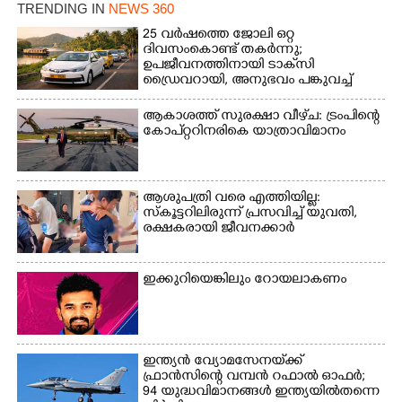
TRENDING IN
NEWS 360
25 വർഷത്തെ ജോലി ഒറ്റ
ദിവസംകൊണ്ട് തകർന്നു;
ഉപജീവനത്തിനായി ടാക്‌സി
ഡ്രൈവറായി,​ അനുഭവം പങ്കുവച്ച്
യുവതി
ആകാശത്ത് സുരക്ഷാ വീഴ്‌ച: ട്രംപിന്റെ
കോ‌പ്‌റ്ററിനരികെ യാത്രാവിമാനം
ആശുപത്രി വരെ എത്തിയില്ല:
സ്കൂട്ടറിലിരുന്ന് പ്രസവിച്ച് യുവതി,
രക്ഷകരായി ജീവനക്കാർ
ഇക്കുറിയെങ്കിലും റോയലാകണം
ഇന്ത്യൻ വ്യോമസേനയ്‌ക്ക്
ഫ്രാൻസിന്റെ വമ്പൻ റഫാൽ ഓഫർ;
94 യുദ്ധവിമാനങ്ങൾ ഇന്ത്യയിൽതന്നെ