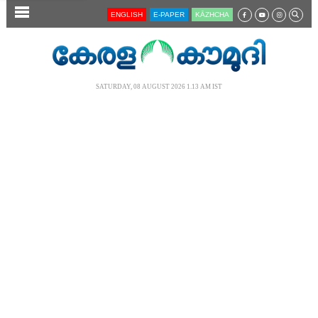
SECTIONS
ENGLISH
E-PAPER
KĀZHCHA
HOME
LATEST
SATURDAY, 08 AUGUST 2026 1.13 AM IST
AUDIO
NOTIFIED NEWS
POLL
KERALA
LOCAL
NEWS 360
CASE DIARY