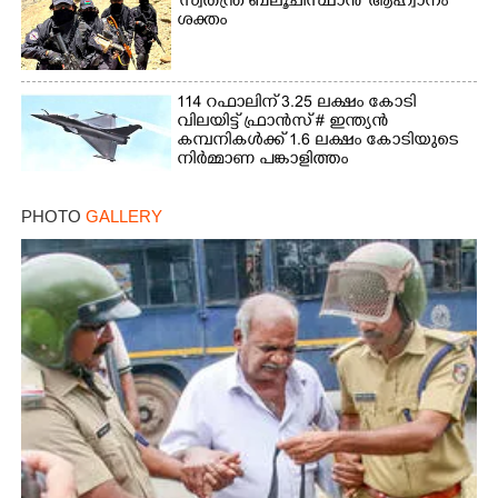
'സ്വതന്ത്ര ബലൂചിസ്ഥാൻ' ആഹ്വാനം
ശക്തം
114 റഫാലിന് 3.25 ലക്ഷം കോടി
വിലയിട്ട് ഫ്രാൻസ് # ഇന്ത്യൻ
കമ്പനികൾക്ക് 1.6 ലക്ഷം കോടിയുടെ
നിർമ്മാണ പങ്കാളിത്തം
PHOTO
GALLERY