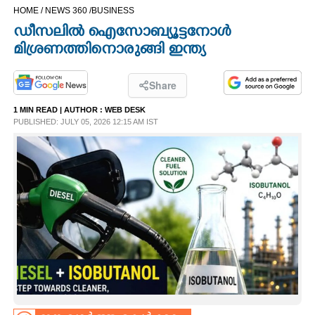
HOME /
NEWS 360 /
BUSINESS
CINEMA
ഡീസലിൽ ഐസോബ്യൂട്ടനോൾ
മിശ്രണത്തിനൊരുങ്ങി ഇന്ത്യ
OPINION
Share
PHOTOS
1 MIN READ
| AUTHOR :
WEB DESK
PUBLISHED: JULY 05, 2026 12:15 AM IST
LIFESTYLE
SPIRITUAL
INFO+
ART
ASTRO