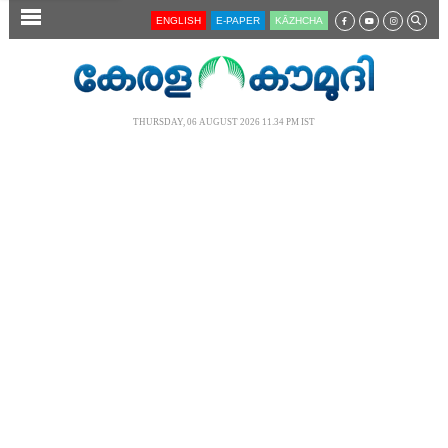
SECTIONS
ENGLISH
E-PAPER
KĀZHCHA
HOME
LATEST
THURSDAY, 06 AUGUST 2026 11.34 PM IST
AUDIO
NOTIFIED NEWS
POLL
KERALA
LOCAL
NEWS 360
CASE DIARY