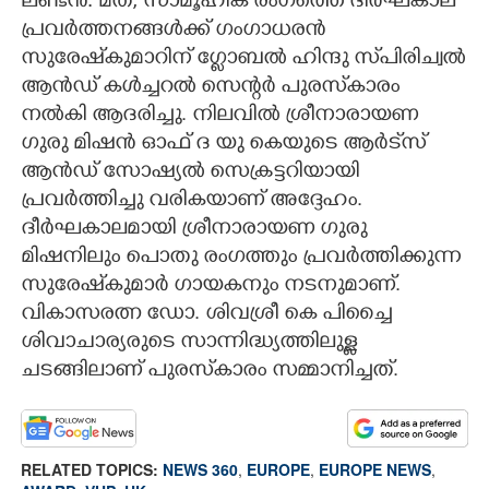
ലണ്ടൻ: മത, സാമൂഹിക രംഗത്തെ ദീർഘകാല
പ്രവർത്തനങ്ങൾക്ക് ഗംഗാധരൻ
CARTOONS
സുരേഷ്‌കുമാറിന് ഗ്ലോബൽ ഹിന്ദു സ്‌പിരിച്വൽ
ആൻഡ് കൾച്ചറൽ സെന്റർ പുരസ്‌കാരം
LITERATURE
നൽകി ആദരിച്ചു. നിലവിൽ ശ്രീനാരായണ
ഗുരു മിഷൻ ഓഫ് ദ യു കെയുടെ ആർട്‌സ്
ZOOM
ആൻഡ് സോഷ്യൽ സെക്രട്ടറിയായി
പ്രവർത്തിച്ചു വരികയാണ് അദ്ദേഹം.
ദീർഘകാലമായി ശ്രീനാരായണ ഗുരു
CONTACT US
മിഷനിലും പൊതു രംഗത്തും പ്രവർത്തിക്കുന്ന
സുരേഷ്‌കുമാർ ഗായകനും നടനുമാണ്.
വികാസരത്ന ഡോ. ശിവശ്രീ കെ പിച്ചൈ
ശിവാചാര്യരുടെ സാന്നിദ്ധ്യത്തിലുള്ള
ചടങ്ങിലാണ് പുരസ്‌കാരം സമ്മാനിച്ചത്.
RELATED TOPICS:
NEWS 360
,
EUROPE
,
EUROPE NEWS
,