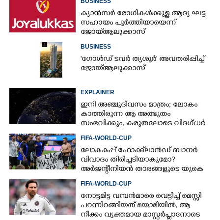
BUSINESS
ക്യാൻസർ രോഗികൾക്കുള്ള ആദ്യ ഘട്ട
സഹായം പൂർത്തിയായെന്ന്
ജോയ്ആലുക്കാസ്
BUSINESS
'ഗോൾഡ് ടവർ തൃശൂർ' അവതരിപ്പിച്ച്
ജോയ്ആലുക്കാസ്
EXPLAINER
ഇനി അഞ്ചുദിവസം മാത്രം; ലോകം
കാത്തിരുന്ന ആ അത്ഭുതം
സംഭവിക്കും, കരുതലോടെ വിദഗ്ധർ
FIFA-WORLD-CUP
ലോകകപ്പ് ഫോക്ക്‌ലാൻഡ് ബാനർ
വിവാദം തിരിച്ചടിയാകുമോ?
അർജന്റീനിയൻ താരങ്ങളുടെ യുകെ
വിസ റദ്ദാക്കുമെന്ന് റിപ്പോർട്ട്
FIFA-WORLD-CUP
നോട്ടമിട്ട വമ്പന്‍മാരെ വെട്ടിച്ച് മെസ്സി
പറന്നിറങ്ങിയത് മയാമിയില്‍, ആ
നീക്കം വ്യക്തമായ മാസ്റ്റര്‍പ്ലാനോടെ