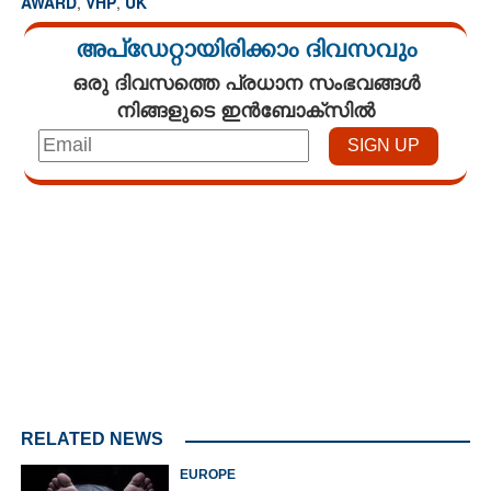
AWARD
,
VHP
,
UK
അപ്ഡേറ്റായിരിക്കാം ദിവസവും
ഒരു ദിവസത്തെ പ്രധാന സംഭവങ്ങൾ
നിങ്ങളുടെ ഇൻബോക്സിൽ
Loaded
:
4.68%
/
Mute
RELATED NEWS
EUROPE