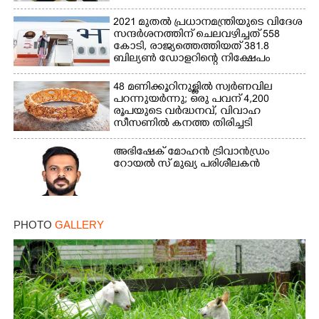
×
Share this link
2021 മുതൽ പ്രധാനമന്ത്രിയുടെ വിദേശ
സന്ദർശനത്തിന് ചെലവഴിച്ചത് 558
കോടി, രാജ്യത്തെത്തിയത് 381.8
ബില്യൺ ഡോളറിന്റെ നിക്ഷേപം
48 മണിക്കൂറിനുള്ളിൽ സ്വർണവില
പറന്നുയർന്നു; ഒരു പവന് 4,200
Copy Link
രൂപയുടെ വർദ്ധനവ്, വിവാഹ
സീസണിൽ കനത്ത തിരിച്ചടി
അഭിഷേക് മോഹൻ ട്രിവാൻഡ്രം
റോയൽ സ് മുഖ്യ പരിശീലകൻ
PHOTO
GALLERY