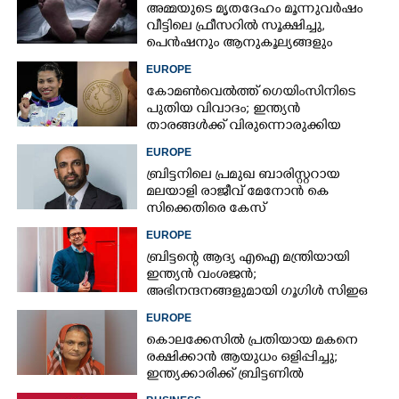
അമ്മയുടെ മൃതദേഹം മൂന്നുവർഷം
വീട്ടിലെ ഫ്രീസറിൽ സൂക്ഷിച്ചു,
പെൻഷനും ആനുകൂല്യങ്ങളും
കൈപ്പറ്റി; മകന് തടവുശിക്ഷ
EUROPE
കോമൺവെൽത്ത് ഗെയിംസിനിടെ
പുതിയ വിവാദം; ഇന്ത്യൻ
താരങ്ങൾക്ക് വിരുന്നൊരുക്കിയ
റെസ്റ്റോറന്റിനെതിരെ വിമർശനം
EUROPE
ബ്രിട്ടനിലെ പ്രമുഖ ബാരിസ്റ്ററായ
മലയാളി രാജീവ് മേനോൻ കെ
സിക്കെതിരെ കേസ്
EUROPE
ബ്രിട്ടന്റെ ആദ്യ എഐ മന്ത്രിയായി
ഇന്ത്യൻ വംശജൻ;
അഭിനന്ദനങ്ങളുമായി ഗൂഗിൾ സിഇഒ
EUROPE
കൊലക്കേസിൽ പ്രതിയായ മകനെ
രക്ഷിക്കാൻ ആയുധം ഒളിപ്പിച്ചു;
ഇന്ത്യക്കാരിക്ക് ബ്രിട്ടണിൽ
തടവുശിക്ഷ