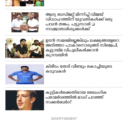
ആദ്യ ബഡ്ജറ്റ് മിന്നിച്ച് വിജയ്
വിവാഹത്തിന് യുവതികൾക്ക് ഒരു
പവൻ തങ്കം, പട്ടുസാരി 
നവജാതശിശുക്കൾക്ക്
സ്വർണമോതിരം  വിദ്യാർത്ഥികൾക്ക്
സൈക്കിൾ
ഉടൻ സമരമില്ലെങ്കിലും ലക്ഷ്യങ്ങളേറെ:
അടിത്തറ പാകാനൊരുങ്ങി സിജെപി,​
കൂട്ടായ്മ വിപുലീകരിക്കാൻ
ക്യാമ്പയിൻ
കിരീ‌ടം തേടി വീണ്ടും കൊച്ചിയുടെ
കടുവകൾ
കുട്ടികൾക്കെതിരായ ലൈംഗിക
പരാമർശത്തിൽ മാപ്പ് പറഞ്ഞ്
സക്കർബർഗ്
ADVERTISEMENT