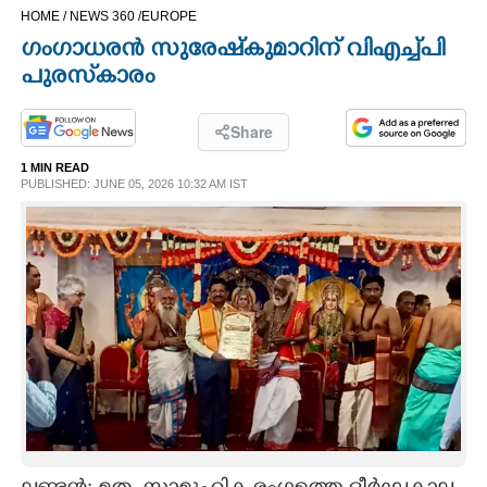
HOME /
NEWS 360 /
EUROPE
CINEMA
ഗംഗാധരൻ സുരേഷ്‌കുമാറിന് വിഎച്ച്പി
പുരസ്‌കാരം
OPINION
Share
PHOTOS
1 MIN READ
PUBLISHED: JUNE 05, 2026 10:32 AM IST
LIFESTYLE
SPIRITUAL
INFO+
ART
ASTRO