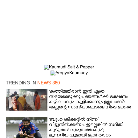
TRENDING IN
NEWS 360
'കത്തിത്തീരാൻ ഇനി എത്ര
സമയമെടുക്കും, ഞങ്ങൾക്ക് ഭക്ഷണം
കഴിക്കാനും കുളിക്കാനും ഉള്ളതാണ്':
അച്ഛന്റെ സംസ്കാരചടങ്ങിനിടെ മക്കൾ
'ബുംറ ക്രിക്കറ്റിൽ നിന്ന്
വിട്ടുനിൽക്കണം, ഇല്ലെങ്കിൽ സ്ഥിതി
കൂടുതൽ ഗുരുതരമാകും';
മുന്നറിയിപ്പുമായി മുൻ താരം