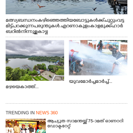
മത്സ്യബന്ധനം കഴിഞ്ഞെത്തിയ ബോട്ടുകൾക്ക് ചുറ്റും വട്ട
മിട്ട് പറക്കുന്ന പരുന്തുകൾ. എറണാകുളം കാളമുക്ക് ഹാർ
ബറിൽ നിന്നുള്ള കാഴ്ച
യുവമോർച്ചമാർച്ച്...
മഴയെകാത്ത്...
TRENDING IN
NEWS 360
ആച്യുത സാമന്തയ്ക്ക് 75-ാമത് ഓണററി
ഡോക്ടറേറ്റ്