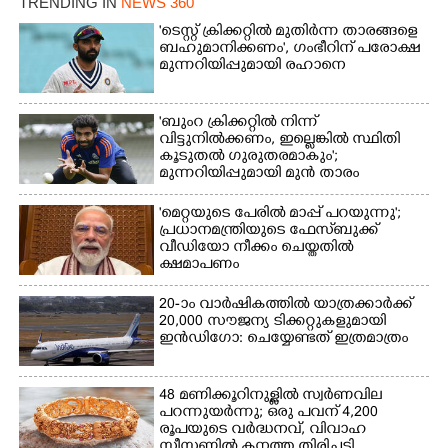
TRENDING IN
NEWS 360
'ടെസ്റ്റ് ക്രിക്കറ്റിൽ മുതിർന്ന താരങ്ങളെ
ബഹുമാനിക്കണം', ഗംഭീറിന് പരോക്ഷ
മുന്നറിയിപ്പുമായി രഹാനെ
'ബുംറ ക്രിക്കറ്റിൽ നിന്ന്
വിട്ടുനിൽക്കണം, ഇല്ലെങ്കിൽ സ്ഥിതി
കൂടുതൽ ഗുരുതരമാകും';
മുന്നറിയിപ്പുമായി മുൻ താരം
'മെറ്റയുടെ പേരിൽ മാപ്പ് പറയുന്നു';
പ്രധാനമന്ത്രിയുടെ ഫേസ്‌ബുക്ക്
വീഡിയോ നീക്കം ചെയ്തതിൽ
ക്ഷമാപണം
20-ാം വാർഷികത്തിൽ യാത്രക്കാർക്ക്
20,000 സൗജന്യ ടിക്കറ്റുകളുമായി
ഇൻഡിഗോ: ചെയ്യേണ്ടത് ഇത്രമാത്രം
48 മണിക്കൂറിനുള്ളിൽ സ്വർണവില
പറന്നുയർന്നു; ഒരു പവന് 4,200
രൂപയുടെ വർദ്ധനവ്, വിവാഹ
സീസണിൽ കനത്ത തിരിച്ചടി