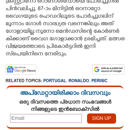
ക്രിസ്റ്റ്യാനോ റൊണാൾഡോയെ പോർച്ചുഗൽ
പിൻവലിച്ചു. 87-ാം മിനിട്ടിൽ റെനാറ്റോ
വൈഗയുടെ ഹെഡറിലൂടെ പോർച്ചുഗലിന്
മൂന്നാം ഗോൾ സാദ്ധ്യത വന്നെങ്കിലും അത്
ഗോളായില്ല.നൂനോ മെൻഡസിന്റെ കോർണർ
കിക്കാണ് വൈഗ ഗോളാക്കാൻ ശ്രമിച്ചത്. മത്സര
വിജയത്തോടെ പ്രികോർട്ടറിൽ ഇനി
സ്‌പെയിനിനെ നേരിടും.
RELATED TOPICS:
PORTUGAL
,
RONALDO
,
PERISIC
അപ്ഡേറ്റായിരിക്കാം ദിവസവും
ഒരു ദിവസത്തെ പ്രധാന സംഭവങ്ങൾ
നിങ്ങളുടെ ഇൻബോക്സിൽ