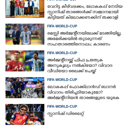
വേറിട്ട കീഴ്‌‌വഴക്കം,​ ലോകകപ്പ് നേടിയ
സ്പാനിഷ് താരങ്ങൾക്ക് സമ്മാനമായി
കിട്ടിയത് കിലോക്കണക്കിന് തക്കാളി
FIFA-WORLD-CUP
മെസ്സി അര്‍ജന്റീനയിലേക്ക് മടങ്ങിയില്ല,
അമേരിക്കയില്‍ തുടരുന്നത്
സഹതാരത്തിനൊപ്പം; കാരണം
അറിയിച്ച് എഎഫ്എ
FIFA-WORLD-CUP
അർജന്റീനയ്ക്ക് ഫിഫ പ്രത്യേക
അനുകൂല്യം നൽകിയോ? വിവാദ
വീഡിയോ ലൈക്ക് ചെയ്ത്
റൊണാൾഡോ
FIFA-WORLD-CUP
ലോകകപ്പ് ഫോക്ക്‌ലാൻഡ് ബാനർ
വിവാദം തിരിച്ചടിയാകുമോ?
അർജന്റീനിയൻ താരങ്ങളുടെ യുകെ
വിസ റദ്ദാക്കുമെന്ന് റിപ്പോർട്ട്
FIFA-WORLD-CUP
സ്പാനിഷ് ഡിലൈറ്റ്