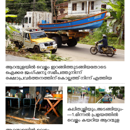
ആറന്മുളയിൽ വെള്ളം ഇറങ്ങിത്തുടങ്ങിയതോടെ
ഐക്കര ജംഗ്ഷനു സമീപത്തുനിന്ന്
രക്ഷാപ്രവർത്തനത്തിന് കൊല്ലത്ത് നിന്ന് എത്തിയ
ബോട്ടുകൾ തിരികെക്കൊണ്ടുപോകുന്നു.
കലിതുള്ളിയും,അടങ്ങിയും-
---1.മിന്നൽ പ്രളയത്തിൽ
വെള്ളം കയറിയ ആറന്മുള
പെട്രോൾ പമ്പിന്