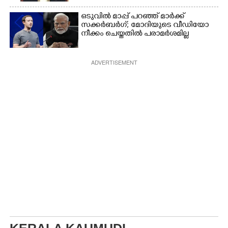
സ്വർണമോതിരം  വിദ്യാർത്ഥികൾക്ക്
സൈക്കിൾ
ഒടുവിൽ മാപ്പ് പറഞ്ഞ് മാർക്ക്
സക്കർബർഗ്; മോദിയുടെ വീഡിയോ
നീക്കം ചെയ്തതിൽ പരാമർശമില്ല
ADVERTISEMENT
KERALA KAUMUDI