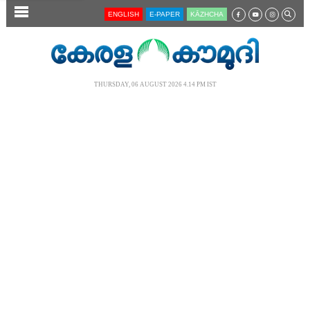
SECTIONS
ENGLISH
E-PAPER
KĀZHCHA
HOME
LATEST
THURSDAY, 06 AUGUST 2026 4.14 PM IST
AUDIO
NOTIFIED NEWS
POLL
KERALA
LOCAL
NEWS 360
CASE DIARY