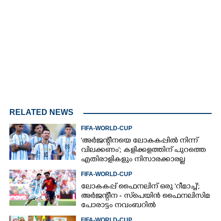
Loaded
:
3.29%
/
Unmute
RELATED NEWS
FIFA-WORLD-CUP
'അർജന്റീനയെ ലോകകപ്പിൽ നിന്ന്
വിലക്കണം'; കളിക്കളത്തിന് പുറത്തെ
എതിരാളികളും നിസാരക്കാരല്ല
FIFA-WORLD-CUP
ലോകകപ്പ് ഫൈനലിന് ഒരു 'റീമാച്ച്';
അര്‍ജന്റീന - സ്‌പെയിന്‍ ഫൈനലിസിമ
പോരാട്ടം നവംബറില്‍
FIFA-WORLD-CUP