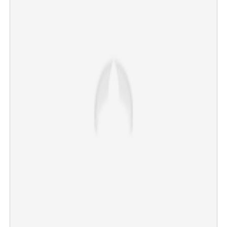
×
Share this link
Copy Link