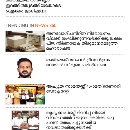
ആറന്മുളയിൽ വെള്ളം
സമീപത്തെ റോ‌ഡ് രണ്ടാം
ഇറങ്ങിത്തുടങ്ങിയതോടെ
തീയതിയിലെ
ഐക്കര ജംഗ്ഷനു
കാഴ്ച.2.വെള്ളം
സമീപം ആറന്മുള
ഇറങ്ങിപ്പോൾ
കിടങ്ങന്നൂർ റോഡിന്
ഇന്നലെത്തെ
TRENDING IN
NEWS 360
സമീപം പ്രവർത്തിക്കു
കാഴ്ച.രക്ഷാപ്രവർത്തന
ആറന്മുള തട്ടുകട കഴുകി
അനലോഗ് പനീറിന് നിരോധനം,
ത്തിന് ഓച്ചിറ അഴിക്കലിൽ
വൃത്തിയാക്കുന്നു.
വിലക്ക് ലംഘിക്കുന്നവർക്ക് ഒരു ലക്ഷം
നിന്ന്എത്തിച്ച ബോട്ടും.
പിഴ; നിർണായക തീരുമാനമെടുത്ത്
മഹാരാഷ്ട്ര
അഭിഷേക് മോഹൻ ട്രിവാൻഡ്രം
റോയൽ സ് മുഖ്യ പരിശീലകൻ
ആച്യുത സാമന്തയ്ക്ക് 75-ാമത് ഓണററി
ഡോക്ടറേറ്റ്
ആദ്യ ബഡ്ജറ്റ് മിന്നിച്ച് വിജയ്
വിവാഹത്തിന് യുവതികൾക്ക് ഒരു
പവൻ തങ്കം, പട്ടുസാരി 
നവജാതശിശുക്കൾക്ക്