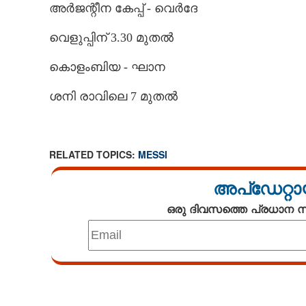
അർജന്റീന കേപ്പ് - വെർദേ
വെളുപ്പിന് 3.30 മുതൽ
കൊളംബിയ - ഘാന
ശനി രാവിലെ 7 മുതൽ
RELATED TOPICS:
MESSI
അപ്ഡേറ്റാ
ഒരു ദിവസത്തെ പ്രധാന
Loaded
:
5.07%
/
Mute