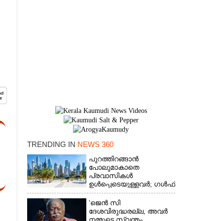
TRENDING IN
NEWS 360
പുറത്തിറങ്ങാൻ
×
പോലുമാകാതെ
പ്രവാസികൾ
ഉൾപ്പെടെയുള്ളവർ; ഗൾഫ്
രാജ്യത്ത് സ്ഥിതി രൂക്ഷം
'ജെൻ സി
ദേശവിരുദ്ധരല്ല, അവർ
നമ്മുടെ സ്വന്തം