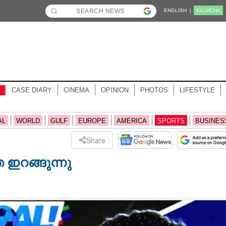
ENGLISH |
KĀZHCHA
CASE DIARY
CINEMA
OPINION
PHOTOS
LIFESTYLE
AL
WORLD
GULF
EUROPE
AMERICA
SPORTS
BUSINES
Share
ഇറങ്ങുന്നു