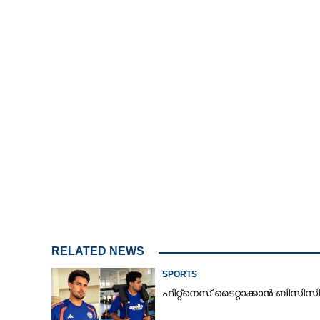
മെസിയെ തടുക്
ഇറങ്ങുന്നു
RELATED NEWS
SPORTS
ഫിറ്റ്നെസ് ടൈറ്റാക്കാൻ ബിസ