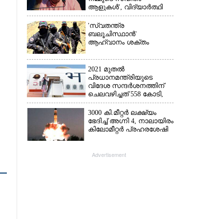
ആളുകൾ', വിദ്യാർത്ഥി
പ്രക്ഷോഭത്തെ പിന്തുണച്ച്
ആർഎസ്‌എസ് മേധാവി
'സ്വതന്ത്ര
ബലൂചിസ്ഥാൻ'
ആഹ്വാനം ശക്തം
2021 മുതൽ
പ്രധാനമന്ത്രിയുടെ
വിദേശ സന്ദർശനത്തിന്
ചെലവഴിച്ചത് 558 കോടി,
രാജ്യത്തെത്തിയത് 381.8
ബില്യൺ ഡോളറിന്റെ
3000 കി.മീറ്റർ ലക്ഷ്യം
നിക്ഷേപം
ഭേദിച്ച് അഗ്നി 4, നാലായിരം
കിലോമീറ്റർ പ്രഹരശേഷി
Advertisement