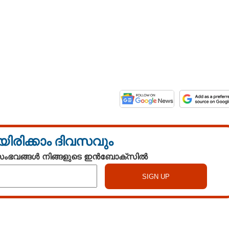
യിരിക്കാം ദിവസവും
 സംഭവങ്ങൾ നിങ്ങളുടെ ഇൻബോക്സിൽ
Share this link
Watch More