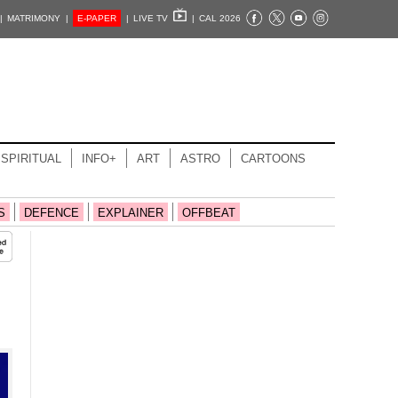
|
MATRIMONY |
E-PAPER
|
LIVE TV
|
CAL 2026
SPIRITUAL
INFO+
ART
ASTRO
CARTOONS
S
DEFENCE
EXPLAINER
OFFBEAT