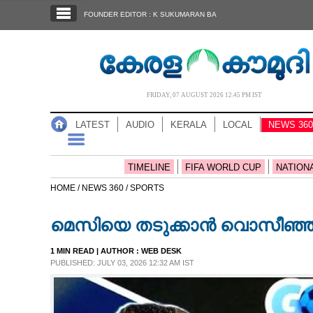
SECTIONS
FOUNDER EDITOR : K SUKUMARAN BA
HOME
LATEST
AUDIO
FRIDAY, 07 AUGUST 2026 12.45 PM IST
NOTIFIED NEWS
LATEST
AUDIO
KERALA
LOCAL
NEWS 360
POLL
KERALA
TIMELINE
FIFA WORLD CUP
NATION
HOME /
NEWS 360 /
SPORTS
LOCAL
മെസിയെ തടുക്കാൻ വൊസീഞ്ഞ 
NEWS 360
1 MIN READ
| AUTHOR :
WEB DESK
PUBLISHED: JULY 03, 2026 12:32 AM IST
CASE DIARY