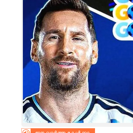
CINEMA
OPINION
PHOTOS
LIFESTYLE
SPIRITUAL
INFO+
ART
ASTRO