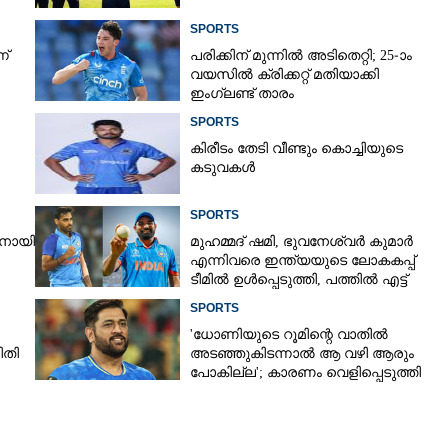
SPORTS
ന്
പരിക്കിന് മുന്നിൽ അടിതെറ്റി; 25-ാം
വയസിൽ ക്രിക്കറ്റ് മതിയാക്കി
ഇംഗ്ലണ്ട് താരം
SPORTS
കിരീ‌ടം തേടി വീണ്ടും കൊച്ചിയുടെ
കടുവകൾ
SPORTS
രനായി
മുഹമ്മദ് ഷമി, ഭുവനേശ്വർ കുമാർ
എന്നിവരെ ഇന്ത്യയുടെ ലോകകപ്പ്
ടീമിൽ ഉൾപ്പെടുത്തി,​ പത്തിൽ എട്ട്
റേറ്റിംഗ് നൽകി മുൻ താരം
SPORTS
'ധോണിയുടെ റൂമിന്റെ വാതിൽ
ിതി
അടഞ്ഞുകിടന്നാൽ ആ വഴി ആരും
പോകില്ല'; കാരണം വെളിപ്പെടുത്തി
മുൻ താരം