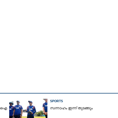
Copy Link
കാൻ വൊസീഞ്ഞ
SPORTS
ിസിഐ
സന്നാഹം ഇന്ന് തുടങ്ങും