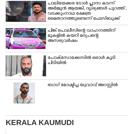
പാലിയേക്കര ടോൾ പ്ലാസ കടന്ന്
അർജുൻ ആയങ്കി,​ ദൃശ്യങ്ങൾ പുറത്ത് ;
വടക്കുംനാഥ ക്ഷേത്ര
മൈതാനത്തുണ്ടെന്ന് ഫേസ്ബുക്ക്
പോസ്റ്റ്
പിങ്ക് പൊലീസിന്റെ വാഹനത്തിന്
മുകളിൽ കയറി മദ്യപന്റെ
അസഭ്യവ‌ർഷം
പോക്സോക്കേസിൽ ഒരാൾ കൂടി
പിടിയിൽ
ബാഗ് മോഷ്ടിച്ച യുവാവ് അറസ്റ്റിൽ
KERALA KAUMUDI