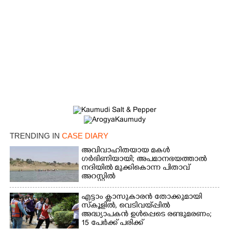
×
Share this link
Copy Link
TRENDING IN
CASE DIARY
അവിവാഹിതയായ മകൾ
ഗർഭിണിയായി; അപമാനഭയത്താൽ
നദിയിൽ മുക്കികൊന്ന പിതാവ്
അറസ്റ്റിൽ
എട്ടാം ക്ളാസുകാരൻ തോക്കുമായി
സ്കൂളിൽ, വെടിവയ്പ്പിൽ
അദ്ധ്യാപകൻ ഉൾപ്പെടെ രണ്ടുമരണം;
15 പേർക്ക് പരിക്ക്