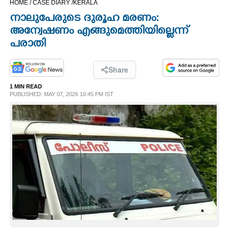
HOME /
CASE DIARY /
KERALA
CINEMA
നാലുപേരുടെ ദുരൂഹ മരണം:
അന്വേഷണം എങ്ങുമെത്തിയില്ലെന്ന്
OPINION
പരാതി
PHOTOS
Share
1 MIN READ
PUBLISHED: MAY 07, 2026 10:45 PM IST
LIFESTYLE
SPIRITUAL
INFO+
ART
ASTRO