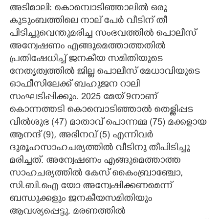
അടിമാലി: കൊമ്പൊടിഞ്ഞാലിൽ ഒരു
CARTOONS
കുടുംബത്തിലെ നാല് പേർ വീടിന് തീ
പിടിച്ചുവെന്തുമരിച്ച സംഭവത്തിൽ പൊലീസ്
അന്വേഷണം എങ്ങുമെത്താത്തതിൽ
LITERATURE
പ്രതിഷേധിച്ച് ജനകീയ സമിതിയുടെ
നേതൃത്വത്തിൽ ജില്ല പൊലീസ് മേധാവിയുടെ
ZOOM
ഓഫീസിലേക്ക് ബഹുജന റാലി
സംഘടിപ്പിക്കും. 2025 മേയ് 9നാണ്
CONTACT US
കൊന്നത്തടി കൊമ്പൊടിഞ്ഞാൽ തെള്ളിപ്പട
വിൽശുഭ (47) മാതാവ് പൊന്നമ്മ (75) മക്കളായ
ആനന്ദ് (9), അഭിനവ് (5) എന്നിവർ
ദുരൂഹസാഹചര്യത്തിൽ വീടിനു തീപിടിച്ചു
മരിച്ചത്. അന്വേഷണം എങ്ങുമെത്താത്ത
സാഹചര്യത്തിൽ കേസ് കൈംബ്രാഞ്ചോ,
സി.ബി.ഐ യോ അന്വേഷിക്കണമെന്ന്
ബന്ധുക്കളും ജനകീയസമിതിയും
ആവശ്യപ്പെട്ടു. മരണത്തിൽ