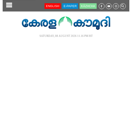
SECTIONS
ENGLISH
E-PAPER
KĀZHCHA
HOME
LATEST
SATURDAY, 08 AUGUST 2026 11.16 PM IST
AUDIO
NOTIFIED NEWS
POLL
KERALA
LOCAL
NEWS 360
CASE DIARY