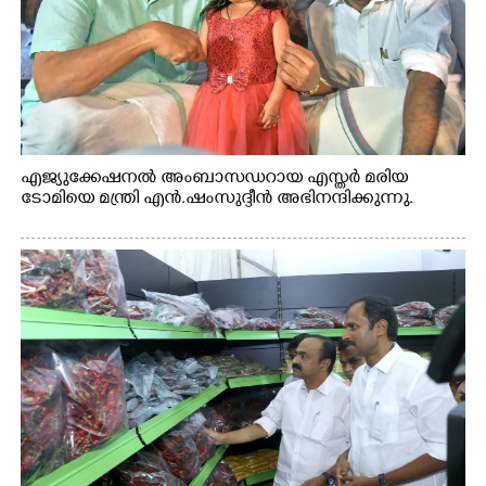
എജ്യുക്കേഷനൽ അംബാസഡറായ എസ്തർ മരിയ
ടോമിയെ മന്ത്രി എൻ.ഷംസുദ്ദീൻ അഭിനന്ദിക്കുന്നു.