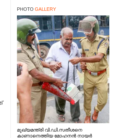
PHOTO
GALLERY
്
മുഖ്യമന്ത്രി വി.ഡി.സതീശനെ
കാണാനെത്തിയ മോഹനൻ നായർ