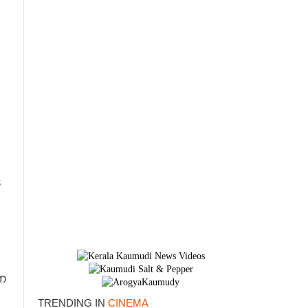
െ
ന
TRENDING IN
CINEMA