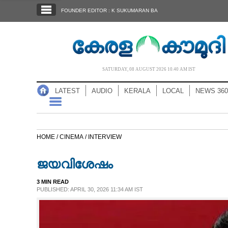
SECTIONS
FOUNDER EDITOR : K SUKUMARAN BA
HOME
LATEST
AUDIO
SATURDAY, 08 AUGUST 2026 10.40 AM IST
NOTIFIED NEWS
LATEST
AUDIO
KERALA
LOCAL
NEWS 360
POLL
KERALA
HOME /
CINEMA /
INTERVIEW
LOCAL
ജയവിശേഷം
NEWS 360
3 MIN READ
PUBLISHED: APRIL 30, 2026 11:34 AM IST
CASE DIARY