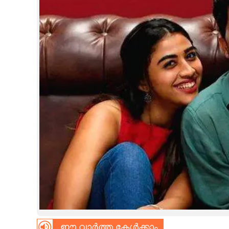
CINEMA
OPINION
PHOTOS
LIFESTYLE
SPIRITUAL
INFO+
ART
ASTRO
ഈ വാർത്ത കേൾക്കാം