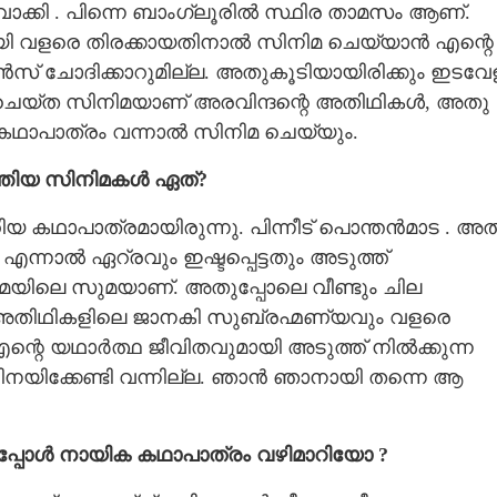
ക്കി . പിന്നെ ബാംഗ്ലൂരിൽ സ്ഥിര താമസം ആണ്.
മായി വളരെ തിരക്കായതിനാൽ സിനിമ ചെയ്യാൻ എന്റെ
ചാൻസ് ചോദിക്കാറുമില്ല. അതുകൂടിയായിരിക്കും ഇടവേ
െയ്ത സിനിമയാണ് അരവിന്ദന്റെ അതിഥികൾ, അതു
 കഥാപാത്രം വന്നാൽ സിനിമ ചെയ്യും.
്തിയ സിനിമകൾ ഏത്?
ഥാപാത്രമായിരുന്നു. പിന്നീട് പൊന്തൻമാട . അത
 എന്നാൽ ഏറ്രവും ഇഷ്ടപ്പെട്ടതും അടുത്ത്
ിമയിലെ സുമയാണ്. അതുപ്പോലെ വീണ്ടും ചില
Share this link
റെ അതിഥികളിലെ ജാനകി സുബ്രഹ്മണ്യവും വളരെ
എന്റെ യഥാർത്ഥ ജീവിതവുമായി അടുത്ത് നിൽക്കുന്ന
ിനയിക്കേണ്ടി വന്നില്ല. ഞാൻ ഞാനായി തന്നെ ആ
Copy Link
്പോൾ നായിക കഥാപാത്രം വഴിമാറിയോ ?