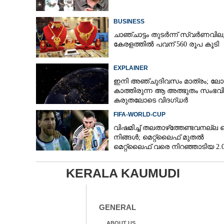
BUSINESS
ചാഞ്ചാട്ടം തുടർന്ന് സ്വർണവില
കേരളത്തിൽ പവന് 560 രൂപ കൂടി
EXPLAINER
ഇനി അഞ്ചുദിവസം മാത്രം; ലോ
കാത്തിരുന്ന ആ അത്ഭുതം സംഭവിക
കരുതലോടെ വിദഗ്ധർ
FIFA-WORLD-CUP
വിഷമിച്ച് തലതാഴ്‌ത്തേണ്ടവനല്ല മ
നിങ്ങള്‍; മെറ്റ്‌ലൈഫ് മുതല്‍
മെറ്റ്‌ലൈഫ് വരെ നിറഞ്ഞാടിയ 2.
KERALA KAUMUDI
GENERAL
ABOUT US