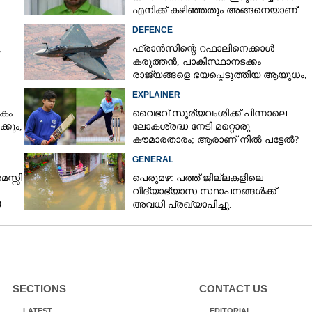
എനിക്ക് കഴിഞ്ഞതും അങ്ങനെയാണ്'
DEFENCE
,
ഫ്രാൻസിന്റെ റഫാലിനെക്കാൾ
കരുത്തൻ,​ പാകിസ്ഥാനടക്കം
രാജ്യങ്ങളെ ഭയപ്പെടുത്തിയ ആയുധം,​
ഇന്ത്യ നിർമ്മിച്ച എണ്ണം 100ലേക്ക്
EXPLAINER
കം
വൈഭവ് സൂര്യവംശിക്ക് പിന്നാലെ
്കും,
ലോകശ്രദ്ധ നേടി മറ്റൊരു
കൗമാരതാരം; ആരാണ് നീൽ പട്ടേൽ?
GENERAL
െസ്സി
പെരുമഴ: പത്ത് ജില്ലകളിലെ
വിദ്യാഭ്യാസ സ്ഥാപനങ്ങൾക്ക്
0
അവധി പ്രഖ്യാപിച്ചു.
SECTIONS
CONTACT US
LATEST
EDITORIAL