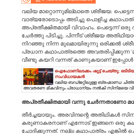
CARTOONS
വലിയ മാറ്റൊന്നുമില്ലാതെ ശ്രീജയ. പെട്ട
വാര്യരോടൊപ്പം അടിച്ചു പൊളിച്ച കഥാപാ
അപ്രതീക്ഷിതമായി വിവാഹം. പെട്ടെന്ന് ഒരു 
LITERATURE
ചേർത്തു പിടിച്ചു. പിന്നീട് ശ്രീജയ അതിഥ
നിറഞ്ഞു നിന്ന മുഖമായിരുന്നു ഒരിക്കൽ ശ്
ZOOM
പ്രധാന കഥാപാത്രത്തെ അവതരിപ്പിക്കുന്ന
വീണ്ടു കയറി വന്നത് കാണുകയാണ് ഇപ്പോൾ 
CONTACT US
ഐഫോണിലടക്കം ഷൂട്ട് ചെയ്തു; ഒടിടിയി
സംവിധായകൻ
വലിയ ബഡ്ജറ്റിലുള്ള ബ്രഹ്മാണ്ഡ ചിത്
അവതരണ മികവിനും പ്രാധാന്യം നൽകി സിനിമയെ വിജയിപ
അപ്രതീക്ഷിതമായി വന്നു ചേർന്നതാണോ മധു
തീർച്ചയായും. അരവിന്ദന്റെ അതിഥികൾ സിന
കരുണാകരനാണ് എന്നോട് ഇങ്ങനെ ഒരു കഥാപ
ചോദിക്കുന്നത്. നല്ല കഥാപാത്രം എങ്കിൽ ചെ