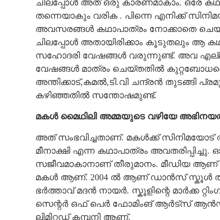
ചിലപ്പോൾ അത് ഒരു കാരണമാകാം. ഒരേ കഥാപ
തന്നെയാകും വരിക . പിന്നെ എനിക്ക് സിന
അവസരങ്ങൾ കഥാപാത്രം നോക്കാതെ ചെയ്ത
ചിലപ്പോൾ അതായിരിക്കാം കൂടുതലും ആ കഥാപ
സഹോദരി വേഷങ്ങൾ വരുന്നുണ്ട്. അവ എല്ലാം
വേഷങ്ങൾ മാത്രം ചെയ്തതിൽ കുറ്റബോധ
അന്തിക്കാട്,കമൽ,ടി.വി ചന്ദ്രൻ തുടങ്ങ
കഴിഞ്ഞതിൽ സന്തോഷമുണ്ട്.
മകൾ മൈഥിലി അമ്മയുടെ വഴിയേ അഭിനയത
അത് സംഭവിച്ചതാണ്. മകൾക്ക് സിനിമയോട്
മീനാക്ഷി എന്ന കഥാപാത്രം അവതരിപ്പിച്ചു. 
സജീവമാകാനാണ് തീരുമാനം. മീഡിയ ആണ് 
മകൾ ആണ്. 2004 ൽ ആണ് ഡാൻസ് സ്കൂൾ തുടങ്ങ
ഭർത്താവ് മദൻ നായർ. സ്കൂളിന്റെ മാർക്ക റ്
സെന്റർ ഒഫ് പെർ ഫോമിംങ് ആർട്സ് ആൻഡ് ഫി
ലിമിറ്റഡ് കമ്പനി ആണ്.