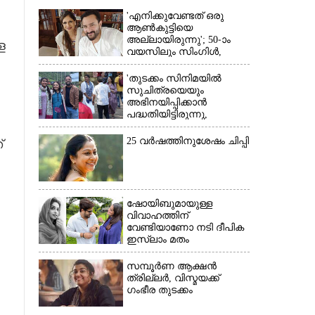
'എനിക്കുവേണ്ടത് ഒരു
ആൺകുട്ടിയെ
അല്ലായിരുന്നു'; 50-ാം
ള
വയസിലും സിംഗിൾ,
കാരണം വെളിപ്പെടുത്തി
സബ പട്ടൗഡി
'തുടക്കം സിനിമയിൽ
സുചിത്രയെയും
അഭിനയിപ്പിക്കാൻ
പദ്ധതിയിട്ടിരുന്നു,​
അവസാന നിമിഷം
നടന്നില്ല'; കാരണം
25 വർഷത്തിനുശേഷം ചിപ്പി
്
തുറന്നുപറഞ്ഞ് ജൂഡ്
×
ആന്റണി
ഷോയിബുമായുള്ള
വിവാഹത്തിന്
വേണ്ടിയാണോ നടി ദീപിക
ഇസ്ലാം മതം
സ്വീകരിച്ചത്?
സത്യാവസ്ഥ
സമ്പൂർണ ആക്ഷൻ
വെളിപ്പെടുത്തി സുഹൃത്ത്‌
ത്രില്ലർ,​ വിസ്മയക്ക്
ഗംഭീര തുടക്കം