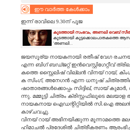
ഈ വാർത്ത കേൾക്കാം
CARTOONS
ഇന്ന് രാവിലെ 9.30ന് പൂജ
LITERATURE
കൂടത്തായി സംഭവം, അണലി വെബ് സീരിസ് ഫ
കൂടത്തായി കൂട്ടക്കൊലപാതകത്തെ ആസ
ZOOM
'അണലി...
ജ​യ​സൂ​ര്യ​ ​നാ​യ​ക​നാ​യി​ ​ര​തീ​ഷ് ​വേ​ഗ​ ​ര​ച​ന​യും
CONTACT US
എ​ന്ന​ ​ബി​ഗ് ​ബ​ഡ്ജ​റ്റ് ​ഇ​ൻ​വെ​സ്റ്റി​ഗേ​റ്റീ​വ് ​ത്രി​ല്
ക​ത്തെ​ ​സ്റ്റൈ​ലി​ഷ് ​വി​ല്ല​ൻ​ ​വി​ന​യ് ​റാ​യ്,​ ​കിം​ഗ
ക​ ​സിം​ഗ്,​​​ ​അ​നേ​ഗ​ൻ​ ​എ​ന്ന​ ധനുഷ് ​ചി​ത്ര​ത്തി​ലൂ​
ഷാ​താ​ര​ങ്ങ​ൾ​ക്കൊ​പ്പം​ ​സി​ദ്ദി​ഖ്,​ ​സാ​യ് ​കു​മാ​ർ,
ന്നു.​ ​മ​മ്മൂ​ട്ടി​ ​ചി​ത്രം​ ​ക്രി​സ്റ്റ​ഫി​ലൂ​ടെ​ ​മ​ല​യാ​
നാ​യ​ക​നാ​യ​ ​ഐ​ഡ​ന്റി​റ്റി​യി​ൽ​ ​സി.​ഐ​ ​അ​ല​ൻ​ ​ജേ
കാ​ഴ്ച​വ​ച്ചു.​
​വി​ന​യ് ​റാ​യ് ​അ​ഭി​ന​യി​ക്കു​ന്ന​ ​മൂ​ന്നാ​മ​ത്തെ​ ​മ​
ഹി​മാ​ച​ൽ​ ​പ്ര​ദേ​ശി​ൽ​ ​ചി​ത്രീ​ക​ര​ണം​ ​ആ​രം​ഭി​ച്ച​ ​