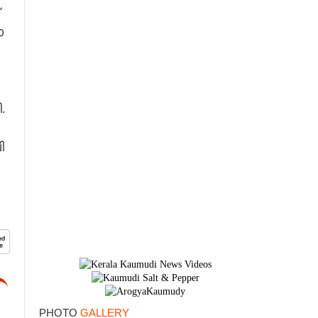
​
​
×
.​
​
PHOTO
GALLERY