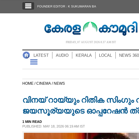
SECTIONS
FOUNDER EDITOR : K SUKUMARAN BA
HOME
LATEST
AUDIO
FRIDAY, 07 AUGUST 2026 8.37 AM IST
NOTIFIED NEWS
LATEST
AUDIO
KERALA
LOCAL
NEWS 360
POLL
KERALA
HOME /
CINEMA /
NEWS
LOCAL
വിനയ് റായ്‌യും റിതിക സിംഗും
NEWS 360
ജയസൂര്യയുടെ ഓപ്പറേഷൻ ത്
1 MIN READ
CASE DIARY
PUBLISHED: MAY 18, 2026 06:19 AM IST