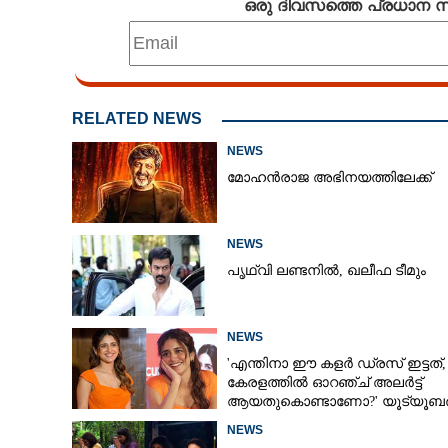
ഒരു ദിവസത്തെ പ്രധാന
RELATED NEWS
NEWS
മോഹൻരാജ അഭിനയത്തിലേക്ക്
NEWS
പൃഥ്വി ലണ്ടനിൽ, ഖലീഫ ടീമും
NEWS
'എന്തിനാ ഈ കളർ ഡ്രസ് ഇട്ടത്,
കേരളത്തിൽ ഓറഞ്ച് അല‌ർട്ട്
ആയതുകൊണ്ടാണോ?' യൂട്യൂബർക
ചുട്ടമറുപടിയുമായി പ്രിയ
NEWS