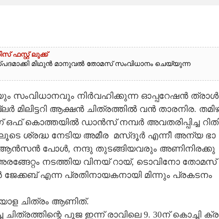
സ്റ്റ് ലുക്ക്
്‌പദമാക്കി മിഥുൻ മാനുവൽ തോമസ് സംവിധാനം ചെയ്യുന്ന
​ ​സം​വി​ധാ​ന​വും​ ​നി​ർ​വ​ഹി​ക്കു​ന്ന​ ​ഓ​പ്പ​റേ​ഷ​ൻ​ ​ത്രാ​ൾ​ 
ല​ർ​ ​മി​ലി​ട്ട​റി​ ​ആ​ക്ഷ​ൻ​ ​ചി​ത്ര​ത്തി​ൽ​ ​വ​ൻ​ ​താ​ര​നി​ര.​ ​ത​മി​ഴ
് ​ഒ​ഫ് ​കൊ​ത്ത​യി​ൽ​ ​ഡാ​ൻ​സ് ​ന​മ്പ​ർ​ ​അ​വ​ത​രി​പ്പി​ച്ച​ ​റി​തി
ടെ​ ​ശ്ര​ദ്ധ​ ​നേ​ടി​യ​ ​അ​മീ​ര​ ​ മ​സ്ദൂ​ർ​ ​എ​ന്നീ​ ​അ​ന്യ​ ​ഭാ​
​ ​ആ​ൻ​സ​ൻ​ ​പോ​ൾ,​​​ ​ന​ന്ദു​ ​തു​ട​ങ്ങി​യ​വ​രും​ ​അ​ണി​നി​ര​ക്കു​
ള​ ​അ​ര​ങ്ങേ​റ്റം​ ​ന​ട​ത്തി​യ​ ​വി​ന​യ് ​റാ​യ്,​​​ ​ടൊ​വി​നോ​ ​തോ​മ​സ് ​
​ക്ക​ബ് ​എ​ന്ന​ ​പ്ര​തി​നാ​യ​ക​നാ​യി​ ​മി​ന്നും​ ​പ്ര​ക​ട​നം​ ​
ല​യാ​ള​ ​ചി​ത്രം​ ​ആ​ണിത്.​ ​
ചി​ത്ര​ത്തി​ന്റെ​ ​പൂ​ജ​ ​ഇ​ന്ന് ​രാ​വി​ലെ​ 9.​ 30​ന് ​കൊ​ച്ചി​ ​ക്ര