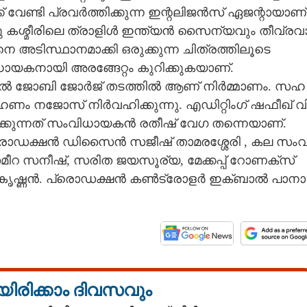
വേ​ണ്ടി​ ​പ്ര​വ​ർ​ത്തി​ക്കു​ന്ന​ ​ഇ​ന്റ​ലി​ജ​ൻ​സ് ​ഏ​ജ​ന്റാ​യാ​ണ് 
ക​ശ്മീ​രി​ലെ​ ​ത്രാ​ളി​ൾ​ ​ഇ​ന്ത്യ​ൻ​ ​സൈ​ന്യ​വും​ ​തീ​വ്ര​വാ
ി​നെ​ ​അ​ടി​സ്ഥാ​ന​മാ​ക്കി​ ​ഒ​രു​ക്കു​ന്ന​ ​ചി​ത്ര​ത്തി​ലൂ​ടെ
ാ​യി​ ​അ​ര​ങ്ങേ​റ്റം​ ​കു​റി​ക്കു​ക​യാ​ണ്.
ി​ൽ​ ​ജോ​ബി​ ​ജോ​ർ​ജ് ​ത​ട​ത്തി​ൽ​ ​ആ​ണ് ​നി​ർ​മ്മാ​ണം.​ ​സ​ഹ​
ം​ ​ന​ജോ​സ് ​നി​ർ​വ​ഹി​ക്കു​ന്നു.​ ​എ​ഡി​റ്റിം​ഗ് ​ഷ​ഫീ​ഖ് ​വി
്കു​ന്ന​ത് ​സം​വി​ധാ​യ​ക​ൻ​ ​ര​തീ​ഷ് ​വേ​ഗ​ ​ത​ന്നെ​യാ​ണ്.​ ​
Share this link
​ഡ​ക്ഷ​ൻ​ ​ഡി​സൈ​ൻ​ ​സ​ജീ​ഷ് ​താ​മ​ര​ശ്ശേ​രി​ ,​ ​ക​ല​ ​സം​വി
​റ​ ​സ​നീ​ഷ്,​ ​സ​രി​ത​ ​ജ​യ​സൂ​ര്യ,​ ​മേ​ക്ക​പ്പ് ​റോ​ണ​ക്‌​സ് ​
ജ​കൃ​ഷ്ണ​ൻ.​ ​പ്രൊ​ഡ​ക്ഷ​ൻ​ ​ക​ൺ​ട്രോ​ള​ർ​ ​ഇ​ക്ബാ​ൽ​ ​പാ​നാ​
Copy Link
ിക സിംഗും വീണ്ടും
 ഓപ്പറേഷൻ ത്രാൾ
യിരിക്കാം ദിവസവും