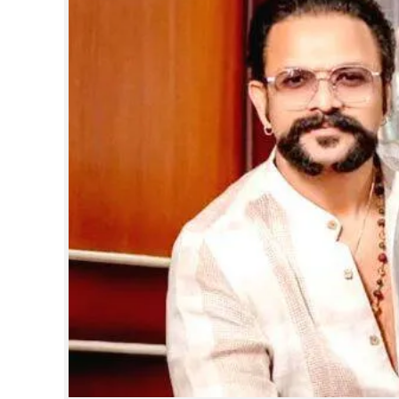
CINEMA
OPINION
PHOTOS
LIFESTYLE
SPIRITUAL
INFO+
ART
ASTRO