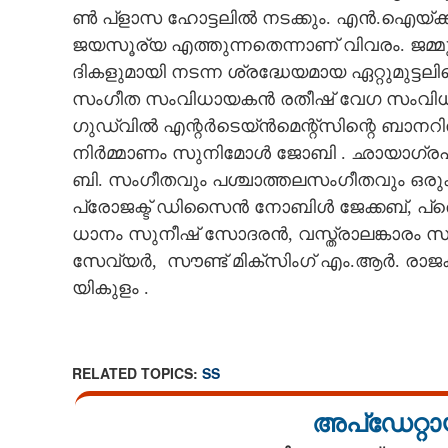
ൺ​ ​പ്ളാ​സ​ ​ഹോ​ട്ട​ലി​ൽ​ ​ന​ട​ക്കും. ​എ​ൻ.​ഐ​യ്ക്ക് ​
ജ​യ​സൂ​ര്യ​ ​എ​ത്തു​ന്ന​തെന്നാണ് വിവരം.​ ​ജ​മ്മു​ ​
ദി​ക​ളു​മാ​യി​ ​ന​ട​ന്ന​ ​ശ്ര​ദ്ധേ​യ​മാ​യ​ ​ഏ​റ്റു​മു​ട്ട​ല
സംഗീത സംവിധായകൻ ര​തീ​ഷ് ​വേ​ഗ​ ​സം​വി​ധാ​യ​ക​ന
ഗു​ഡ്‌​വി​ൽ​ ​എ​ന്റ​ർ​ടെ​യ്ൻ​മെ​ന്റ്സി​ന്റെ​ ​ബാ​ന​റ
നി​ർ​മ്മാ​ണം​ ​സു​നി​മോ​ൾ​ ​ജോ​ബി​ .​ ​ഛാ​യാ​ഗ്ര​ഹ​ണ
ബി.​ ​സം​ഗീ​ത​വും​ ​പ​ശ്ചാ​ത്ത​ല​സം​ഗീ​ത​വും​ ​ഒ​രു​ക
പ്രോ​ജ​ക്ട് ​ഡി​സൈ​ൻ​ ​നോ​ബി​ൾ​ ​ജേ​ക്ക​ബ്,​ ​പ്രൊ
ധാ​നം​ ​സു​നീ​ഷ് ​സോ​ദ​ര​ൻ,​ ​വ​സ്ത്രാ​ല​ങ്കാ​രം​ ​സ​മീ
സേ​വ്യ​ർ,​ ​ സൗ​ണ്ട് ​മി​ക്‌​സിം​ഗ് ​എം.​ആ​ർ.​ ​രാ​
യി​കു​ളം​ .
വിനയ് റായ്‌യും റിത
മലയാളത്തിൽ, ഹിമാചലിൽ
ജയസൂര്യയുടെ
RELATED TOPICS:
SS
അപ്ഡേറ്റാ