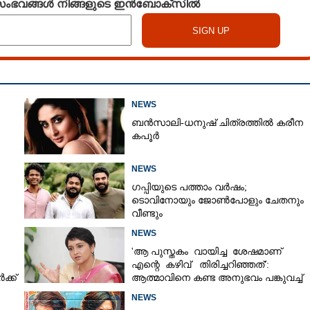
 സംഭവങ്ങൾ നിങ്ങളുടെ ഇൻബോക്സിൽ
NEWS
ബൻസാലി-ധനുഷ് ചിത്രത്തിൽ കരീന
കപൂർ
NEWS
ഗപ്പിയുടെ പത്താം വർഷം;​
ടൊവിനോയും ജോൺപോളും ചേതനും
വീണ്ടും
NEWS
'ആ പുസ്തകം വായിച്ച ശേഷമാണ്
എന്റെ കഴിവ് തിരിച്ചറിഞ്ഞത്':
്ക്
ആത്മാവിനെ കണ്ട അനുഭവം പങ്കുവച്ച്
ലെന
NEWS