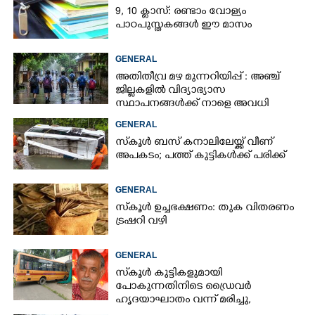
9, 10 ക്ലാസ്: രണ്ടാം വോള്യം
പാഠപുസ്തകങ്ങൾ ഈ മാസം
GENERAL
അതിതീവ്ര മഴ മുന്നറിയിപ്പ് : അഞ്ച്
ജില്ലകളിൽ വിദ്യാഭ്യാസ
സ്ഥാപനങ്ങൾക്ക് നാളെ അവധി
GENERAL
സ്‌കൂൾ ബസ് കനാലിലേയ്ക്ക് വീണ്
അപകടം; പത്ത് കുട്ടികൾക്ക് പരിക്ക്
GENERAL
സ്‌കൂൾ ഉച്ചഭക്ഷണം: തുക വിതരണം
ട്രഷറി വഴി
GENERAL
സ്‌കൂൾ കുട്ടികളുമായി
പോകുന്നതിനിടെ ഡ്രൈവർ
ഹൃദയാഘാതം വന്ന് മരിച്ചു,
പിന്നാലെ അപകടം, നാല് കുട്ടികൾക്ക്