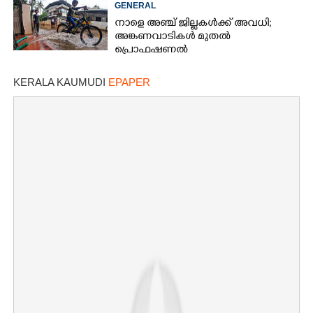
GENERAL
പരിക്ക്
നാളെ അഞ്ച് ജില്ലകൾക്ക് അവധി;
അങ്കണവാടികൾ മുതൽ
പ്രൊഫഷണൽ
കോളേജുകൾക്കുവരെ ബാധകം
KERALA KAUMUDI
EPAPER