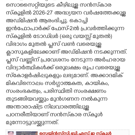
സൊസൈറ്റിയുടെ കീഴിലുള്ള സൻസ്‌കാര
CARTOONS
സ്കൂളിൽ 2026-27 അദ്ധ്യയന വർഷത്തേക്കുള്ള
അഡ്‌മിഷൻ ആരംഭിച്ചു. കൊച്ചി
LITERATURE
ഇൻഫോപാർക്ക് ഫേസ്-2ൽ പ്രവർത്തിക്കുന്ന
സ്കൂളിൽ ടോഡ്‌ലർ (ഒരു വയസ്സ് മുതൽ)
വിഭാഗം മുതൽ പ്ലസ് വൺ വരെയുള്ള
ZOOM
ക്ലാസുകളിലേക്കാണ് അഡ്മിഷൻ നടക്കുന്നത്.
പ്ലസ് വണ്ണിന് പ്രവേശനം നേടുന്ന അർഹരായ
CONTACT US
വിദ്യാർത്ഥികൾക്ക് ഒരുലക്ഷം രൂപ വരെയുള്ള
സ്‌കോളർഷിപ്പുകളും ലഭ്യമാണ്. അക്കാദമിക്
മികവിനൊപ്പം സർഗ്ഗാത്മകത, കായികം,
സംരംഭകത്വം, പരിസ്ഥിതി സംരക്ഷണം
തുടങ്ങിയവയ്ക്കും മുൻഗണന നൽകുന്ന
അന്താരാഷ്ട്ര നിലവാരത്തിലുള്ള
പഠനരീതിയാണ് സൻസ്‌കാര സ്‌കൂൾ
മുന്നോട്ടുവയ്ക്കുന്നത്.
സ്റ്റെയിൻസ് സി.ബി.എസ്.ഇ സ്‌കൂൾ