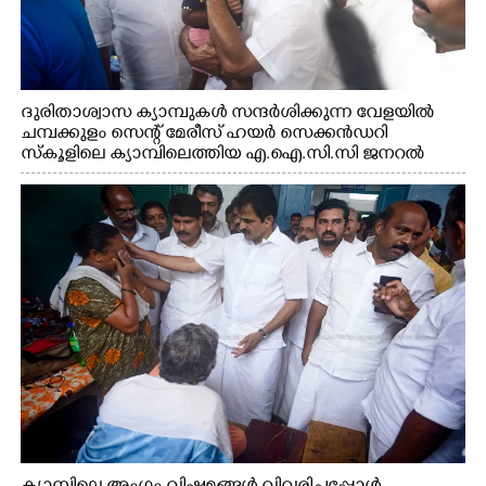
ദുരിതാശ്വാസ ക്യാമ്പുകൾ സന്ദർശിക്കുന്ന വേളയിൽ
ചമ്പക്കുളം സെന്റ് മേരീസ് ഹയർ സെക്കൻഡറി
സ്കൂളിലെ ക്യാമ്പിലെത്തിയ എ.ഐ.സി.സി ജനറൽ
സെക്രട്ടറി കെ.സി വേണുഗോപാൽ എം.പി കുരുന്നിനെ
എടുത്ത് ലാളിച്ചപ്പോൾ. സഹകരണ-എക്സൈസ്
വകുപ്പ് മന്ത്രി എം. ലിജു, കൃഷിവകുപ്പ് മന്ത്രി ടി. സിദ്ദിഖ്,
റെജി ചെറിയാൻ എം. എൽ. എ എന്നിവർ സമീപം