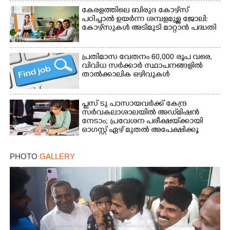
കേരളത്തിലെ ബിരുദ കോഴ്സ്
പഠിച്ചാൽ ഉയർന്ന ശമ്പളമുള്ള ജോലി:​
കോഴ്സുകൾ അടിമുടി മാറ്റാൻ പദ്ധതി
പ്രതിമാസ വേതനം 60,​000 രൂപ വരെ,​
വിവിധ സർക്കാർ സ്ഥാപനങ്ങളിൽ
താൽക്കാലിക ഒഴിവുകൾ
പ്ലസ് ടു പാസായവർക്ക് കേന്ദ്ര
സർവകലാശാലയിൽ അഡ്‌മിഷൻ
നേടാം; പ്രവേശന പരീക്ഷയ്‌ക്കായി
ഓഗസ്റ്റ് ഏഴ് മുതൽ അപേക്ഷിക്കൂ
PHOTO
GALLERY