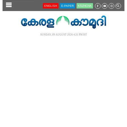
SECTIONS
ENGLISH
E-PAPER
KĀZHCHA
HOME
LATEST
SUNDAY, 09 AUGUST 2026 4.31 PM IST
AUDIO
NOTIFIED NEWS
POLL
KERALA
LOCAL
NEWS 360
CASE DIARY