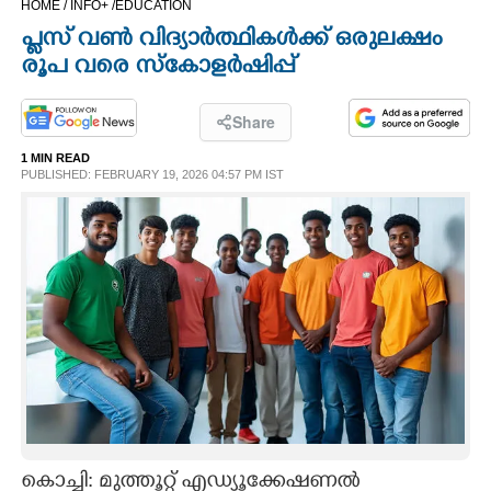
HOME /
INFO+ /
EDUCATION
CINEMA
പ്ലസ് വൺ വിദ്യാർത്ഥികൾക്ക് ഒരുലക്ഷം
രൂപ വരെ സ്കോളർഷിപ്പ്
OPINION
Share
PHOTOS
1 MIN READ
PUBLISHED: FEBRUARY 19, 2026 04:57 PM IST
LIFESTYLE
SPIRITUAL
INFO+
ART
ASTRO
കൊച്ചി: മുത്തൂറ്റ് എഡ്യൂക്കേഷണൽ