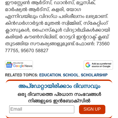
ഈസ്റ്റേൺ ആർട്സ്, ഡാൻസ്, മ്യൂസിക്,
മാർഷ്യൽ ആർട്സ്, കളരി, യോഗ
എന്നിവയിലും വിദഗ്ധ പരിശീലനം ലഭ്യമാണ്.
കിൻഡർഗാർട്ടൻ മുതൽ സ്വിമ്മിങ്, സ്കേറ്റിംഗ്
ക്ലാസുകൾ, ഹൈസ്കൂൾ വിദ്യാർഥികൾക്കായി
കരിയർ കൗൺസിലിങ്, റോട്ടറി ഇന്ററാക്ട് ക്ലബ്
തുടങ്ങിയ സൗകര്യങ്ങളുമുണ്ട്.ഫോൺ: 73560
77755, 95670 58827
RELATED TOPICS:
EDUCATION
,
SCHOOL
,
SCHOLARSHIP
അപ്ഡേറ്റായിരിക്കാം ദിവസവും
ഒരു ദിവസത്തെ പ്രധാന സംഭവങ്ങൾ
നിങ്ങളുടെ ഇൻബോക്സിൽ