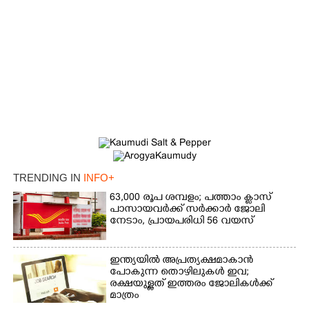
TRENDING IN
INFO+
63,000 രൂപ ശമ്പളം; പത്താം ക്ലാസ്
പാസായവർക്ക് സർക്കാർ ജോലി
നേടാം, പ്രായപരിധി 56 വയസ്
ഇന്ത്യയിൽ അപ്രത്യക്ഷമാകാൻ
പോകുന്ന തൊഴിലുകൾ ഇവ;
രക്ഷയുള്ളത് ഇത്തരം ജോലികൾക്ക്
മാത്രം