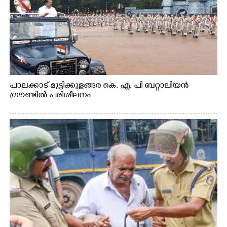
പാലക്കാട് മുട്ടിക്കുളങ്ങര കെ. എ. പി ബറ്റാലിയൻ
ഗ്രൗണ്ടിൽ പരിശീലനം