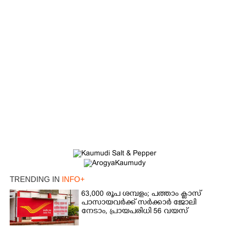
TRENDING IN
INFO+
63,000 രൂപ ശമ്പളം; പത്താം ക്ലാസ്
പാസായവർക്ക് സർക്കാർ ജോലി
നേടാം, പ്രായപരിധി 56 വയസ്