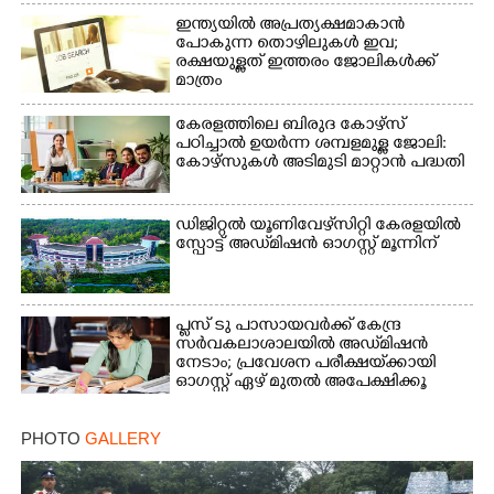
ഇന്ത്യയിൽ അപ്രത്യക്ഷമാകാൻ
പോകുന്ന തൊഴിലുകൾ ഇവ;
×
Share this link
രക്ഷയുള്ളത് ഇത്തരം ജോലികൾക്ക്
മാത്രം
കേരളത്തിലെ ബിരുദ കോഴ്സ്
പഠിച്ചാൽ ഉയർന്ന ശമ്പളമുള്ള ജോലി:​
കോഴ്സുകൾ അടിമുടി മാറ്റാൻ പദ്ധതി
Copy Link
ഡിജിറ്റൽ യൂണിവേഴ്‌സിറ്റി കേരളയിൽ
സ്പോ‌ട്ട് അഡ്‌മിഷൻ ഓഗസ്റ്റ് മൂന്നിന്
പ്ലസ് ടു പാസായവർക്ക് കേന്ദ്ര
സർവകലാശാലയിൽ അഡ്‌മിഷൻ
നേടാം; പ്രവേശന പരീക്ഷയ്‌ക്കായി
ഓഗസ്റ്റ് ഏഴ് മുതൽ അപേക്ഷിക്കൂ
PHOTO
GALLERY