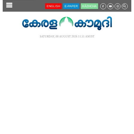
SECTIONS
ENGLISH
E-PAPER
KĀZHCHA
HOME
LATEST
SATURDAY, 08 AUGUST 2026 11.51 AM IST
AUDIO
NOTIFIED NEWS
POLL
KERALA
LOCAL
NEWS 360
CASE DIARY