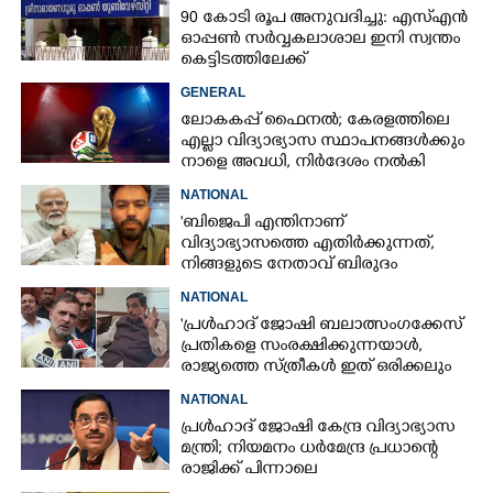
90 കോടി രൂപ അനുവദിച്ചു: എസ്എൻ
ഓപ്പൺ സർവ്വകലാശാല ഇനി സ്വന്തം
കെട്ടിടത്തിലേക്ക്
GENERAL
ലോകകപ്പ് ഫൈനൽ; കേരളത്തിലെ
എല്ലാ വിദ്യാഭ്യാസ സ്ഥാപനങ്ങൾക്കും
നാളെ അവധി,​ നിർദേശം നൽകി
മുഖ്യമന്ത്രി
NATIONAL
'ബിജെപി എന്തിനാണ്
വിദ്യാഭ്യാസത്തെ എതിർക്കുന്നത്,
നിങ്ങളുടെ നേതാവ് ബിരുദം
നേടിയത് തെളിയിക്കുമോ?'
NATIONAL
'പ്രൾഹാദ് ജോഷി ബലാത്സംഗക്കേസ്
പ്രതികളെ സംരക്ഷിക്കുന്നയാൾ,
രാജ്യത്തെ സ്ത്രീകൾ ഇത് ഒരിക്കലും
അംഗീകരിക്കില്ല'
NATIONAL
പ്രൾഹാദ് ജോഷി കേന്ദ്ര വിദ്യാഭ്യാസ
മന്ത്രി; നിയമനം ധർമേന്ദ്ര പ്രധാന്റെ
രാജിക്ക് പിന്നാലെ