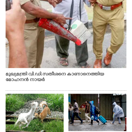
മുഖ്യമന്ത്രി വി.ഡി.സതീശനെ കാണാനെത്തിയ
മോഹനൻ നായർ