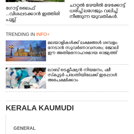
ചാറ്റൽ മഴയിൽ മഴക്കോട്ട്
ഗോട്ട് ലൈഫ്
ധരിച്ച് ലഗേജും വലിച്ച്
...വിശപ്പടക്കാൻ ഇത്തിരി
നീങ്ങുന്ന യുവതികൾ.
പുല്ല്
എറണാകുളം മേനകയിൽ
തിന്നാനെത്തിയതാണ്
നിന്നുള്ള കാഴ്ച
ആട്. തെരുവ് നായ്ക്കൾ
TRENDING IN
INFO+
കടിച്ച് കീറാൻ വന്നതോടെ
വയറിന്റെ ആന്തൽ മറന്ന്
മലയാളികൾക്ക് ലക്ഷങ്ങൾ ശമ്പളം
ജീവന് വേണ്ടിയായി ഓട്ടം.
നേടാൻ സുവർണാവസരം; ജോലി
ഈ അതിമനോഹരമായ രാജ്യത്ത്
എറണാകുളം
വാത്തുരുത്തിയിൽ
നിന്നുള്ള കാഴ്ച
ലാബ് ടെക്നീഷ്യൻ നിയമനം, ഷീ
സ്‌കൂട്ടർ പദ്ധതിയിലേക്ക് ഇപ്പോൾ
അപേക്ഷിക്കാം
KERALA KAUMUDI
GENERAL