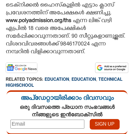
ടെക്‌നിക്കല്‍ ഹൈസ്‌കൂളില്‍ എട്ടാം ക്ലാസ്
CARTOONS
പ്രവേശനത്തിന് അപേക്ഷകൾ ക്ഷണിച്ചു.
www.polyadmission.org/ths
എന്ന ലിങ്ക് വഴി
LITERATURE
ഏപ്രില്‍ 18 വരെ അപേക്ഷികൾ
സമർപ്പിക്കാവുന്നതാണ്. 90 സീറ്റുകളാണുള്ളത്.
വിശദവിവരങ്ങള്‍ക്ക് 9846170024 എന്ന
ZOOM
നമ്പറിൽ വിളിക്കാവുന്നതാണ്.
CONTACT US
RELATED TOPICS:
EDUCATION
,
EDUCATION
,
TECHNICAL
HIGHSCHOOL
അപ്ഡേറ്റായിരിക്കാം ദിവസവും
ഒരു ദിവസത്തെ പ്രധാന സംഭവങ്ങൾ
നിങ്ങളുടെ ഇൻബോക്സിൽ