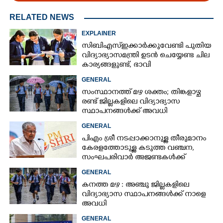
RELATED NEWS
EXPLAINER
സിബിഎസ്ഇക്കാർക്കുവേണ്ടി പുതിയ
വിദ്യാഭ്യാസമന്ത്രി ഉടൻ ചെയ്യേണ്ട ചില
കാര്യങ്ങളുണ്ട്, ഭാവി
കുട്ടിച്ചോറാക്കരുതെന്ന്
GENERAL
വിദ്യാർത്ഥികൾ
സംസ്ഥാനത്ത് മഴ ശക്തം; തിങ്കളാഴ്ച
രണ്ട് ജില്ലകളിലെ വിദ്യാഭ്യാസ
സ്ഥാപനങ്ങൾക്ക് അവധി
GENERAL
പിഎം ശ്രീ നടപ്പാക്കാനുള്ള തീരുമാനം
കേരളത്തോടുള്ള കടുത്ത വഞ്ചന,​
സംഘപരിവാർ അജണ്ടകൾക്ക്
മുന്നിൽ സർക്കാർ ഓച്ഛാനിച്ചു
GENERAL
നിൽക്കുന്നു'
കനത്ത മഴ : അഞ്ചു ജില്ലകളിലെ
വിദ്യാഭ്യാസ സ്ഥാപനങ്ങൾക്ക് നാളെ
അവധി
GENERAL