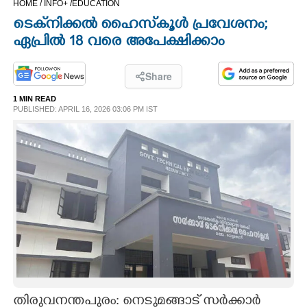
HOME /
INFO+ /
EDUCATION
CINEMA
ടെക്‌നിക്കൽ ഹൈസ്‌കൂൾ പ്രവേശനം;
ഏപ്രില്‍ 18 വരെ അപേക്ഷിക്കാം
OPINION
Share
PHOTOS
1 MIN READ
PUBLISHED: APRIL 16, 2026 03:06 PM IST
LIFESTYLE
SPIRITUAL
INFO+
ART
ASTRO
തിരുവനന്തപുരം: നെടുമങ്ങാട് സര്‍ക്കാര്‍