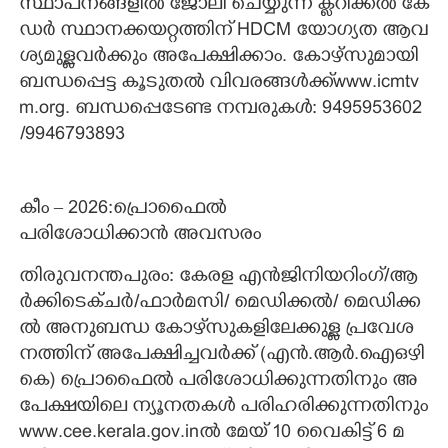
സ്ഥാ​പ​ന​ങ്ങ​ളി​ൽ​ ​ജോ​ലി​ ​ചെ​യ്യു​ന്ന​ ​ക്ല​റി​ക്ക​ൽ​ ​കേ​
ഡ​ർ​ ​സ്ഥാ​ന​ക്ക​യ​റ്റ​ത്തി​ന് ​H​D​C​M​ ​യോ​ഗ്യ​ത​ ​ആ​വ​
ശ്യ​മു​ള്ള​വ​ർ​ക്കും​ ​അ​പേ​ക്ഷി​ക്കാം.​ ​കോ​ഴ്സു​മാ​യി​ ​
ബ​ന്ധ​പ്പെ​ട്ട​ ​കൂ​ടു​ത​ൽ​ ​വി​വ​ര​ങ്ങ​ൾ​ക്ക്w​w​w.​i​c​m​t​v​
m.​o​r​g.​ ​ബ​ന്ധ​പ്പെ​ടേ​ണ്ട​ ​ന​മ്പ​രു​ക​ൾ​:​ 9495953602​
/9946793893
കീം​ ​–​ 2026​:​പ്രൊ​ഫൈ​ൽ
പ​രി​ശോ​ധി​ക്കാ​ൻ​ ​അ​വ​സ​രം
തി​രു​വ​ന​ന്ത​പു​രം​:​ ​കേ​ര​ള​ ​എ​ൻ​ജി​നി​യ​റിം​ഗ്/​ആ​
ർ​ക്കി​ടെ​ക്ച​ർ​/​ഫാ​ർ​മ​സി​/​ ​മെ​ഡി​ക്ക​ൽ​/​ ​മെ​ഡി​ക്ക​
ൽ​ ​അ​നു​ബ​ന്ധ​ ​കോ​ഴ്‌​സു​ക​ളി​ലേ​ക്കു​ള്ള​ ​പ്ര​വേ​ശ​
ന​ത്തി​ന് ​അ​പേ​ക്ഷി​ച്ച​വ​ർ​ക്ക് ​(​എ​ൻ.​ആ​‌​‌​‌​ർ​‌.​ഐ​ഒ​ഴി​
കെ​)​ ​പ്രൊ​ഫൈ​ൽ​ ​പ​രി​ശോ​ധി​ക്കു​ന്ന​തി​നും​ ​അ​
പേ​ക്ഷ​യി​ലെ​ ​ന്യൂ​ന​ത​ക​ൾ​ ​പ​രി​ഹ​രി​ക്കു​ന്ന​തി​നും​
​w​w​w.​c​e​e.​k​e​r​a​l​a.​g​o​v.​i​n​ൽ​ ​മേ​യ് 10​ ​വൈ​കി​ട്ട് 6​ ​മ​