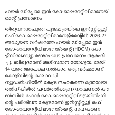
ഹ​യ​ർ​ ​ഡി​പ്ലോ​മ​ ​ഇ​ൻ​ ​കോ​-​ഓ​പ്പ​റേ​റ്റീ​വ് ​മാ​നേ​ജ്‌​
മെ​ന്റ് ​പ്ര​വേ​ശ​നം
തി​രു​വ​ന​ന്ത​പു​രം​:​ ​പൂ​ജ​പ്പു​ര​യി​ലെ​ ​ഇ​ൻ​സ്റ്റി​റ്റ്യൂ​ട്ട് ​
ഒ​ഫ് ​കോ​-​ഓ​പ്പ​റേ​റ്റീ​വ് ​മാ​നേ​ജ്മെ​ന്റി​ൽ​ 2026​-27​ ​
അ​ദ്ധ്യ​യ​ന​ ​വ​ർ​ഷ​ത്തെ​ ​ഹ​യ​ർ​ ​ഡി​പ്ലോ​മ​ ​ഇ​ൻ​ ​
കോ​-​ഓ​പ്പ​റേ​റ്റീ​വ് ​മാ​നേ​ജ്‌​മെ​ന്റ് ​(​H​D​C​M​)​ ​കോ​
ഴ്സി​ലേ​ക്കു​ള്ള​ ​ര​ണ്ടാം​ ​ഘ​ട്ട​ ​പ്ര​വേ​ശ​നം​ ​ആ​രം​ഭി​
ച്ചു.​ ​ബി​രു​ദ​മാ​ണ് ​അ​ടി​സ്ഥാ​ന​ ​യോ​ഗ്യ​ത.​ ​മേ​യ്
14​ ​വ​രെ​ ​അ​പേ​ക്ഷ​ ​ന​ൽ​കാം.​ ​ഒ​രു​ ​വ​ർ​ഷ​മാ​ണ് ​
കോ​ഴ്സി​ന്റെ​ ​കാ​ലാ​വ​ധി.
ന്യൂ​ഡ​ൽ​ഹി​യി​ൽ​ ​കേ​ന്ദ്ര​ ​സ​ഹ​ക​ര​ണ​ ​മ​ന്ത്രാ​ല​യ​
ത്തി​ന് ​കീ​ഴി​ൽ​ ​പ്ര​വ​ർ​ത്തി​ക്കു​ന്ന​ ​നാ​ഷ​ണ​ൽ​ ​കൗ​
ൺ​സി​ൽ​ ​ഫോ​ർ​ ​കോ​-​ഓ​പ്പ​റേ​റ്റീ​വ് ​ട്രെ​യി​നിം​ഗി​
ന്റെ​ ​പ​രി​ശീ​ല​ന​ ​കേ​ന്ദ്ര​മാ​ണ് ​ഇ​ൻ​സ്റ്റി​റ്റ്യൂ​ട്ട് ​ഒ​ഫ് ​
കോ​-​ഓ​പ്പ​റേ​റ്റീ​വ് ​മാ​നേ​ജ്മെ​ന്റ്.​ ​സ​ഹ​ക​ര​ണ​ ​