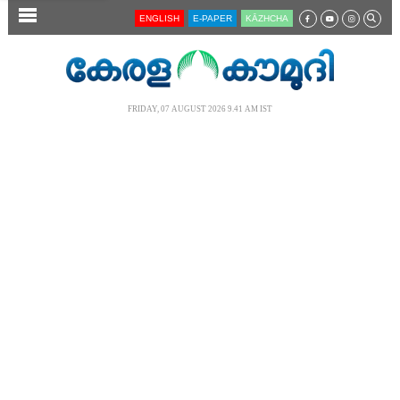
SECTIONS
ENGLISH
E-PAPER
KĀZHCHA
HOME
LATEST
FRIDAY, 07 AUGUST 2026 9.41 AM IST
AUDIO
NOTIFIED NEWS
POLL
KERALA
LOCAL
NEWS 360
CASE DIARY