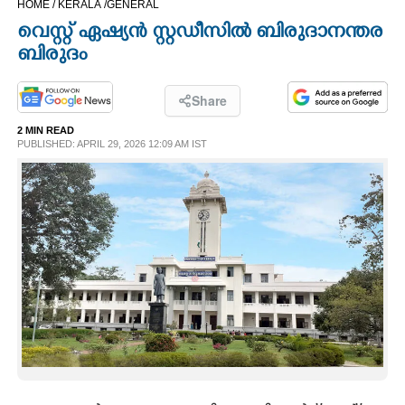
HOME /
KERALA /
GENERAL
CINEMA
വെസ്റ്റ് ഏഷ്യൻ സ്റ്റഡീസിൽ ബിരുദാനന്തര
ബിരുദം
OPINION
Share
PHOTOS
2 MIN READ
PUBLISHED: APRIL 29, 2026 12:09 AM IST
LIFESTYLE
SPIRITUAL
INFO+
ART
ASTRO