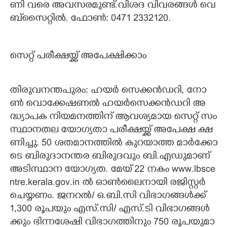
ണി​ ​വ​രെ​ ​അ​വ​സ​ര​മു​ണ്ട്.​വി​ശ​ദ​ ​വി​വ​ര​ങ്ങ​ൾ​ ​വെ​
ബ്‌​സൈ​റ്റി​ൽ.​ ​ഫോ​ൺ​:​ 0471​ 2332120.
സെ​റ്റ് ​പ​രീ​ക്ഷ​യ്ക്ക് ​അ​പേ​ക്ഷി​ക്കാം
തി​രു​വ​ന​ന്ത​പു​രം​:​ ​ഹ​യ​ർ​ ​സെ​ക്ക​ൻ​ഡ​റി,​ ​നോ​
ൺ​ ​വൊ​ക്കേ​ഷ​ണ​ൽ​ ​ഹ​യ​ർ​സെ​ക്ക​ൻ​ഡ​റി​ ​അ​
ദ്ധ്യാ​പ​ക​ ​നി​യ​മ​ന​ത്തി​ന് ​ആ​വ​ശ്യ​മാ​യ​ ​സെ​റ്റ് ​സം​
സ്ഥാ​ന​ത​ല​ ​യോ​ഗ്യ​താ​ ​പ​രീ​ക്ഷ​യ്ക്ക് ​അ​പേ​ക്ഷ​ ​ക്ഷ​
ണി​ച്ചു.​ 50​ ​ശ​ത​മാ​ന​ത്തി​ൽ​ ​കു​റ​യാ​ത്ത​ ​മാ​ർ​ക്കോ​
ടെ​ ​ബി​രു​ദാ​ന​ന്ത​ര​ ​ബി​രു​ദ​വും​ ​ബി.​എ​ഡു​മാ​ണ് ​
അ​ടി​സ്ഥാ​ന​ ​യോ​ഗ്യ​ത.​ ​മേ​യ് 22​ ​ന​കം​ ​w​w​w.​l​b​s​c​e​
n​t​r​e.​k​e​r​a​l​a.​g​o​v.​i​n​ ​ൽ​ ​ഓ​ൺ​ലൈ​നാ​യി​ ​ര​ജി​സ്റ്റ​ർ​ ​
ചെ​യ്യ​ണം.​ ​ജ​ന​റ​ൽ​/​ ​ഒ.​ബി.​സി​ ​വി​ഭാ​ഗ​ങ്ങ​ൾ​ക്ക്
1,300​ ​രൂ​പ​യും​ ​എ​സ്.​സി​/​ ​എ​സ്.​ടി​ ​വി​ഭാ​ഗ​ങ്ങ​ൾ​
ക്കും​ ​ഭി​ന്ന​ശേ​ഷി​ ​വി​ഭാ​ഗ​ത്തി​നും​ 750​ ​രൂ​പ​യു​മാ​