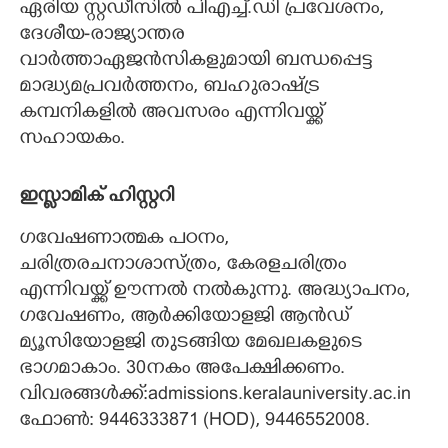
ഏരിയ സ്റ്റഡീസിൽ പി‌എച്ച്.ഡി പ്രവേശനം,
ദേശീയ-രാജ്യാന്തര
വാർത്താഏജൻസികളുമായി ബന്ധപ്പെട്ട
മാദ്ധ്യമപ്രവർത്തനം, ബഹുരാഷ്ട്ര
കമ്പനികളിൽ അവസരം എന്നിവയ്ക്ക്
സഹായകം.
ഇസ്ലാമിക് ഹിസ്റ്ററി
ഗവേഷണാത്മക പഠനം,
ചരിത്രരചനാശാസ്ത്രം, കേരളചരിത്രം
എന്നിവയ്ക്ക് ഊന്നൽ നൽകുന്നു. അദ്ധ്യാപനം,
ഗവേഷണം, ആർക്കിയോളജി ആൻഡ്
മ്യൂസിയോളജി തുടങ്ങിയ മേഖലകളുടെ
ഭാഗമാകാം. 30നകം അപേക്ഷിക്കണം.
വിവരങ്ങൾക്ക്:admissions.keralauniversity.ac.in
ഫോൺ: 9446333871 (HOD), 9446552008.