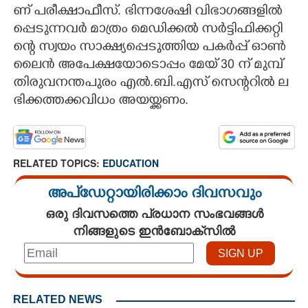
ണ് ​പ​രീ​ക്ഷാ​ഫീ​സ്.​ ​ഭി​ന്ന​ശേ​ഷി​ ​വി​ഭാ​ഗ​ങ്ങ​ളി​ൽ​
പ്പെ​ടു​ന്ന​വ​ർ​ ​മാ​ത്രം​ ​മെ​ഡി​ക്ക​ൽ​ ​സ​ർ​ട്ടി​ഫി​ക്ക​റ്റി​
ന്റെ​ ​സ്വ​യം​ ​സാ​ക്ഷ്യ​പ്പെ​ടു​ത്തി​യ​ ​പ​ക​ർ​പ്പ് ​ഓ​ൺ​
ലൈ​ൻ​ ​അ​പേ​ക്ഷ​യോ​ടൊ​പ്പം​ ​മേ​യ് 30​ ​ന് ​മു​മ്പ് ​
തി​രു​വ​ന​ന്ത​പു​രം​ ​എ​ൽ.​ബി.​എ​സ് ​സെ​ന്റ​റി​ൽ​ ​ല​
ഭി​ക്ക​ത്ത​ക്ക​വി​ധം​ ​അ​യ​യ്ക്ക​ണം.
RELATED TOPICS:
EDUCATION
അപ്ഡേറ്റായിരിക്കാം ദിവസവും
ഒരു ദിവസത്തെ പ്രധാന സംഭവങ്ങൾ
നിങ്ങളുടെ ഇൻബോക്സിൽ
RELATED NEWS