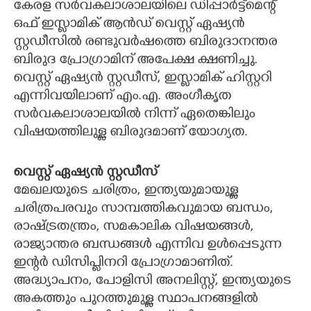
കേരള സർവകലാശാലയിലെ ഡിപ്പാർട്ട്‌മെന്റ്
ഒഫ് ഇസ്ലാമിക് ആൻഡ് വെസ്റ്റ് ഏഷ്യൻ
CARTOONS
സ്റ്റഡീസിൽ രണ്ടുവർഷത്തെ ബിരുദാനന്തര
ബിരുദ പ്രോഗ്രാമിന് അപേക്ഷ ക്ഷണിച്ചു.
LITERATURE
വെസ്റ്റ് ഏഷ്യൻ സ്റ്റഡീസ്, ഇസ്ലാമിക് ഹിസ്റ്ററി
എന്നിവയിലാണ് എം.എ. അംഗീകൃത
ZOOM
സർവകലാശാലയിൽ നിന്ന് ഏതെങ്കിലും
വിഷയത്തിലുള്ള ബിരുദമാണ് യോഗ്യത.
CONTACT US
വെസ്റ്റ് ഏഷ്യൻ സ്റ്റഡീസ്
മേഖലയുടെ ചരിത്രം, ഇന്ത്യയുമായുള്ള
ചരിത്രപരവും സാമ്പത്തികവുമായ ബന്ധം,
രാഷ്ട്രതന്ത്രം, സമകാലിക വിഷയങ്ങൾ,
രാജ്യാന്തര ബന്ധങ്ങൾ എന്നിവ ഉൾപ്പെടുന്ന
ഇന്റർ ഡിസിപ്ലിനറി പ്രോഗ്രാമാണിത്.
അദ്ധ്യാപനം, പോളിസി അനലിസ്റ്റ്, ഇന്ത്യയുടെ
അകത്തും പുറത്തുമുള്ള സ്ഥാപനങ്ങളിൽ