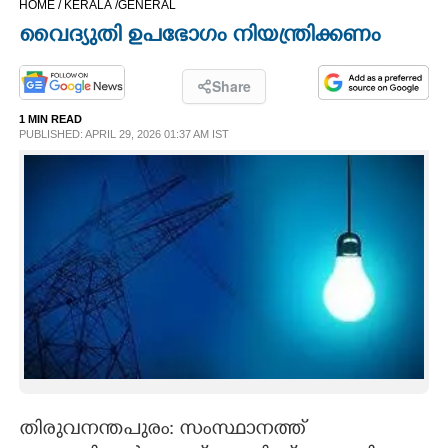
HOME /
KERALA /
GENERAL
CINEMA
വൈദ്യുതി ഉപഭോഗം നിയന്ത്രിക്കണം
OPINION
Share
1 MIN READ
PHOTOS
PUBLISHED: APRIL 29, 2026 01:37 AM IST
LIFESTYLE
SPIRITUAL
INFO+
ART
ASTRO
തിരുവനന്തപുരം: സംസ്ഥാനത്ത്