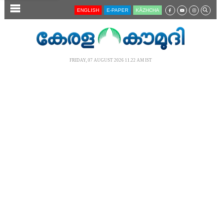
SECTIONS
ENGLISH
E-PAPER
KĀZHCHA
HOME
LATEST
FRIDAY, 07 AUGUST 2026 11.22 AM IST
AUDIO
NOTIFIED NEWS
POLL
KERALA
LOCAL
NEWS 360
CASE DIARY