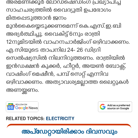
അരമണിക്കൂർ ലോഡ്ഷെഡിംഗ് പ്രഖ്യാപിച്ച
സാഹചര്യത്തിൽ വൈദ്യുതി ഉപഭോഗം
CARTOONS
മിതപ്പെടുത്താൻ ജനം
മുൻകൈയ്യെടുക്കണമെന്ന് കെ.എസ്.ഇ.ബി
LITERATURE
അഭ്യർത്ഥിച്ചു. വൈകിട്ട് 6നും രാത്രി
12നുമിടയിൽ വാഹനചാർജിംഗ് ഒഴിവാക്കണം.
ZOOM
എ.സിയുടെ താപനില 24- 26 ഡിഗ്രി
സെൽഷ്യസിൽ നിലനിറുത്തണം. രാത്രിയിൽ
CONTACT US
ഇൻഡക്ഷൻ കുക്കർ,​ ഹീറ്റർ, അയൺ ബോക്സ്,
വാഷിംഗ് മെഷീൻ, പമ്പ് സെറ്റ് എന്നിവ
ഒഴിവാക്കണം. അത്യാവശ്യമല്ലാത്ത ലൈറ്റുകൾ
അണയ്ക്കണം.
RELATED TOPICS:
ELECTRICITY
അപ്ഡേറ്റായിരിക്കാം ദിവസവും