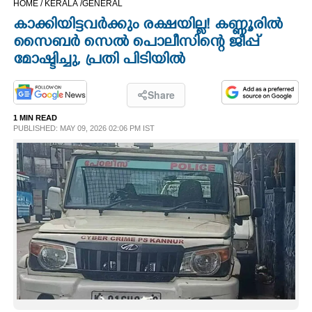
HOME /
KERALA /
GENERAL
CINEMA
കാക്കിയിട്ടവർക്കും രക്ഷയില്ല! കണ്ണൂരിൽ
സൈബർ സെൽ പൊലീസിന്റെ ജീപ്പ്
OPINION
മോഷ്ടിച്ചു, പ്രതി പിടിയിൽ
PHOTOS
Share
1 MIN READ
PUBLISHED: MAY 09, 2026 02:06 PM IST
LIFESTYLE
SPIRITUAL
INFO+
ART
ASTRO