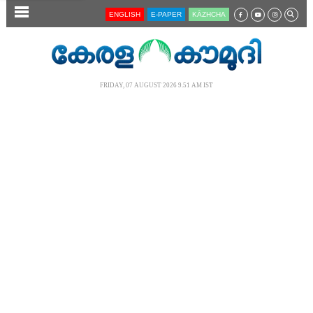
SECTIONS
ENGLISH
E-PAPER
KĀZHCHA
HOME
LATEST
FRIDAY, 07 AUGUST 2026 9.51 AM IST
AUDIO
NOTIFIED NEWS
POLL
KERALA
LOCAL
NEWS 360
CASE DIARY