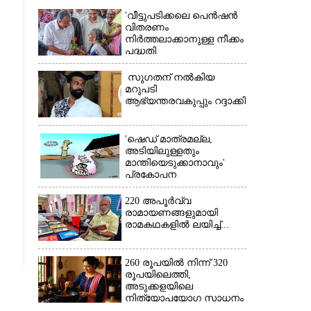
'വീട്ടുപടിക്കലെ പെൻഷൻ
വിതരണം
നിർത്തലാക്കാനുള്ള നീക്കം
പദ്ധതി
അവസാനിപ്പിക്കാനുള്ള
യുഡിഎഫ് അജണ്ടയുടെ
സുഗതന് നൽകിയ
ആദ്യപടി'
മറുപടി
ആഭ്യന്തരവകുപ്പും റദ്ദാക്കി
×
'ഷെഡ് മാത്രമല്ല,
അടിയിലുള്ളതും
മാന്തിയെടുക്കാനാവും'
പ്രകോപന
പ്രസംഗവുമായി കെ.കെ.
രാഗേഷ്
220 അപൂർവ്വ
രാമായണങ്ങളുമായി
രാമകഥകളിൽ ലയിച്ച്...
260 രൂപയിൽ നിന്ന് 320
രൂപയിലെത്തി,
അടുക്കളയിലെ
നിത്യോപയോഗ സാധനം
വാങ്ങിയാൽ കൈപൊള്ളും