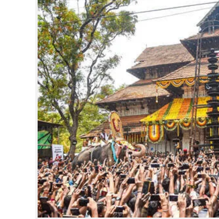
CINEMA
OPINION
PHOTOS
LIFESTYLE
SPIRITUAL
INFO+
ART
ASTRO