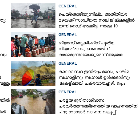
കൊച്ചിയിലെ ഫ്ലാറ്റിൽനിന്ന്
GENERAL
പെയ്തൊഴിയുന്നില്ല, അതിതീവ്ര
തു:
മഴയ്ക്ക് സാദ്ധ്യത;​ നാല് ജില്ലകളിൽ
ഇന്ന് റെഡ് അലർട്ട്,​ നാളെ 10
ജില്ലകളിൽ മഞ്ഞ അലർട്ട്
GENERAL
ഗ്യാസ് ബുക്കിംഗിന് പുതിയ
നിയന്ത്രണം, ഓണത്തിന്
ടവും
ക്ഷാമമുണ്ടായേക്കുമെന്ന് ആശങ്ക
GENERAL
Share this link
കാലാവസ്ഥ ഇനിയും മാറും; പശ്ചിമ
ൻ
ബംഗാളിനും ബംഗാൾ ഉൾക്കടലിനും
െള്ളം
മുകളിലായി ചക്രവാതച്ചുഴി, ഒപ്പം
കള്ളക്കടൽ പ്രതിഭാസം
GENERAL
ഴിയിൽ
പ്രളയ ദുരിതാശ്വാസ
പ്രവർത്തനത്തിനെത്തിയ വാഹനത്തിന്
് പരിസമാപ്‌തി;
Copy Link
നിൽ
പിഴ; മോട്ടോർ വാഹന വകുപ്പ്
 പാറമേക്കാവും ഉപചാരം
ഉദ്യോഗസ്ഥന് സസ്പെൻഷൻ
ഞു, അടുത്ത പൂരം 2027