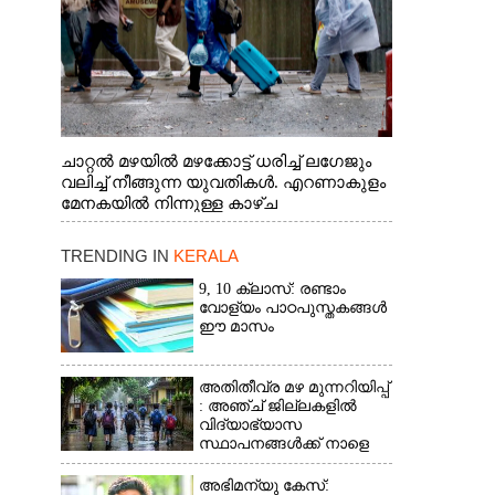
ചാറ്റൽ മഴയിൽ മഴക്കോട്ട് ധരിച്ച് ലഗേജും
വലിച്ച് നീങ്ങുന്ന യുവതികൾ. എറണാകുളം
മേനകയിൽ നിന്നുള്ള കാഴ്ച
TRENDING IN
KERALA
9, 10 ക്ലാസ്: രണ്ടാം
വോള്യം പാഠപുസ്തകങ്ങൾ
ഈ മാസം
അതിതീവ്ര മഴ മുന്നറിയിപ്പ്
: അഞ്ച് ജില്ലകളിൽ
വിദ്യാഭ്യാസ
സ്ഥാപനങ്ങൾക്ക് നാളെ
അവധി
അഭിമന്യു കേസ്: