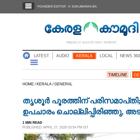
SECTIONS
FOUNDER EDITOR : K SUKUMARAN BA
HOME
LATEST
AUDIO
FRIDAY, 07 AUGUST 2026 7.28 PM IST
NOTIFIED NEWS
LATEST
AUDIO
KERALA
LOCAL
NEWS 360
POLL
KERALA
TIMELINE
GE
HOME /
KERALA /
GENERAL
LOCAL
തൃശൂർ പൂരത്തിന് പരിസമാപ്‌തി;
NEWS 360
ഉപചാരം ചൊല്ലിപ്പിരിഞ്ഞു, അട
1 MIN READ
CASE DIARY
PUBLISHED: APRIL 27, 2026 03:54 PM IST