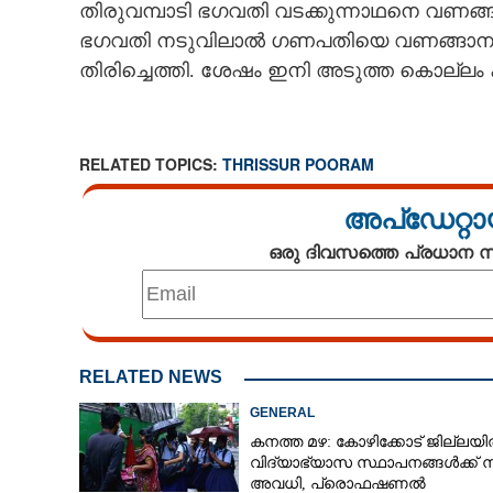
തിരുവമ്പാടി ഭഗവതി വടക്കുന്നാഥനെ വണങ്ങാൻ
ഭഗവതി നടുവിലാൽ ഗണപതിയെ വണങ്ങാനായി വ
തിരിച്ചെത്തി. ശേഷം ഇനി അടുത്ത കൊല്ലം 
RELATED TOPICS:
THRISSUR POORAM
അപ്ഡേറ്റാ
ഒരു ദിവസത്തെ പ്രധാന
RELATED NEWS
GENERAL
കനത്ത മഴ: കോഴിക്കോട് ജില്ലയ
വിദ്യാഭ്യാസ സ്ഥാപനങ്ങൾക്ക് 
അവധി,​ പ്രൊഫഷണൽ