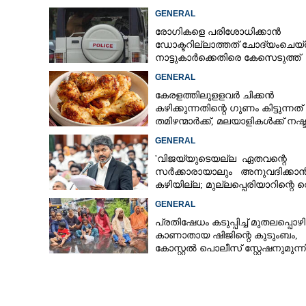
കോളേജുകൾക്ക് ബാധകമല്ല
GENERAL
രോഗികളെ പരിശോധിക്കാൻ
ഡോക്ടറില്ലാത്തത് ചോദ്യംചെയ്
നാട്ടുകാർക്കെതിരെ കേസെടുത്ത്
പൊലീസ്
GENERAL
കേരളത്തിലുളളവർ ചിക്കൻ
കഴിക്കുന്നതിന്റെ ഗുണം കിട്ടുന്നത്
തമിഴന്മാർക്ക്, മലയാളികൾക്ക് നഷ്
കടവും മാത്രം
GENERAL
'വിജയ്‌യുടെയല്ല ഏതവന്റെ
സർക്കാരായാലും അനുവദിക്കാ
കഴിയില്ല; മുല്ലപ്പെരിയാറിന്റെ വ
കൂട്ടുന്നത് മനസിൽ വച്ചാൽമതി'
GENERAL
പ്രതിഷേധം കടുപ്പിച്ച് മുതലപ്പൊ
കാണാതായ ഷിജിന്റെ കുടുംബം,
തൃശൂർ പൂരത്തിന
കോസ്റ്റൽ പൊലീസ് സ്റ്റേഷനുമുന്
തിരുവമ്പാടിയും
കുത്തിയിരിക്കുന്നു
ചൊല്ലിപ്പിരിഞ്
ഏപ്രിൽ 17ന്