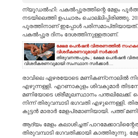
ന്യൂഡൽഹി: പകൽപ്പൂരത്തിന്റെ മേളം പൂർത്ത
CARTOONS
നടയിലെത്തി ഉപചാരം ചൊല്ലിപ്പിരിഞ്ഞു. 20
പൂരത്തിനാണ് ഇപ്പോൾ പരിസമാപ്‌തിയായത്.
LITERATURE
പകൽപ്പൂര ദിനം ദേശത്തിനുള്ളതാണ്.
ZOOM
ക്ഷേമ പെൻഷൻ വിതരണത്തിൽ സഹകരണ സ
വിശദീകരണവുമായി സർക്കാ‌ർ
തിരുവനന്തപുരം ; ക്ഷേമ പെൻഷൻ വിതര
വിശദീകരണവുമായി സംസ്ഥാന സർക്കാർ....
CONTACT US
രാവിലെ ഏഴരയോടെ മണികണ്‌ഠനാലിൽ നിന്ന
എഴുന്നള്ളി. എറണാകുളം ശിവകുമാർ തിടമ്പേറ്
മണിയോടെ ശ്രീമൂലസ്ഥാനം പന്തലിലേക്ക്. കൊട്
നിന്ന് തിരുവമ്പാടി ഭഗവതി എഴുന്നെള്ളി. തി
കുട്ടൻ മാരാർ മേളപ്രമാണിയായി. പത്ത് മണി
ആദ്യം മേളം കലാശിച്ചത് പാറമേക്കാവിന്റെേ
തിരുവമ്പാടി ഭഗവതിക്കായി കാത്തിരുന്നു. മ