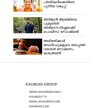
പ്രതികൾക്കെതിരെ
പുതിയ വകുപ്പ്
അർജുൻ ആയങ്കിയെ
പൂട്ടേണ്ടത്
അഭിമാനപ്രശ്നമാക്കി
പൊലീസ്, സാേഷ്യൽ
മീഡിയ ഉപയോഗിക്കുന്നത്
മറ്റൊരാളെന്ന് സംശയം
അഴിമതിക്കാർ
ബോർഡുകളുടെ തലപ്പത്ത്
വരാതെ നോക്കണം
കശുഅണ്ടി
അഴിമതിക്കേസിൽ
ഹൈക്കോടതി
KAUMUDI GROUP
KERALAKAUMUDI DAILY
KAUMUDY TV
KERALAKAUMUDI.COM
KAUMUDI.COM