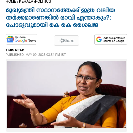
HOME /
KERALA /
POLITICS
CINEMA
മുഖ്യമന്ത്രി സ്ഥാനത്തേക്ക് ഇത്ര വലിയ
തർക്കമാണെങ്കിൽ ഭാവി എന്താകും?​:
OPINION
ചോദ്യവുമായി കെ കെ ശൈലജ
PHOTOS
Share
1 MIN READ
PUBLISHED: MAY 09, 2026 03:54 PM IST
LIFESTYLE
SPIRITUAL
INFO+
ART
ASTRO