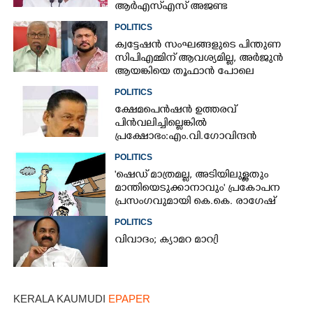
ആർഎസ്എസ് അജണ്ട
നടപ്പാക്കുന്നെന്ന് എം വി ഗോവിന്ദൻ
POLITICS
ക്വട്ടേഷൻ സംഘങ്ങളുടെ പിന്തുണ
സിപിഎമ്മിന് ആവശ്യമില്ല, അർജുൻ
ആയങ്കിയെ തൂഫാൻ പോലെ
തൂക്കണമെന്ന് എം വി ജയരാജൻ
POLITICS
ക്ഷേമപെൻഷൻ ഉത്തരവ്
പിൻവലിച്ചില്ലെങ്കിൽ
പ്രക്ഷോഭം:എം.വി.ഗോവിന്ദൻ
POLITICS
'ഷെഡ് മാത്രമല്ല, അടിയിലുള്ളതും
മാന്തിയെടുക്കാനാവും' പ്രകോപന
പ്രസംഗവുമായി കെ.കെ. രാഗേഷ്
POLITICS
വിവാദം; ക്യാമറ മാറ്രി
KERALA KAUMUDI
EPAPER