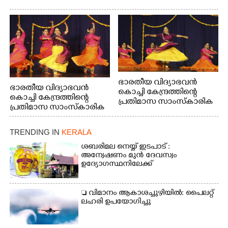
ഭാരതീയ വിദ്യാഭവൻ
ഭാരതീയ വിദ്യാഭവൻ
കൊച്ചി കേന്ദ്രത്തിന്റെ
കൊച്ചി കേന്ദ്രത്തിന്റെ
പ്രതിമാസ സാംസ്കാരിക
പ്രതിമാസ സാംസ്കാരിക
പരിപാടിയുടെ ഭാഗമായി
പരിപാടിയുടെ ഭാഗമായി
ടി.ഡി റോഡിലെ ഭാരതീയ
ടി.ഡി റോഡിലെ ഭാരതീയ
വിദ്യാഭവൻ സർദാർ
TRENDING IN
KERALA
വിദ്യാഭവൻ സർദാർ
പട്ടേൽ സഭാഗൃഹത്തിൽ
പട്ടേൽ സഭാഗൃഹത്തിൽ
ശബരിമല നെയ്യ് ഇടപാട് :
എം. അക്ഷതയുടെ
എം. അക്ഷതയുടെ
അന്വേഷണം മുൻ ദേവസ്വം
നേതൃത്വത്തിൽ
ഉദ്യോഗസ്ഥനിലേക്ക്
നേതൃത്വത്തിൽ
അവതരിപ്പിച്ച ലയ നമൻ
അവതരിപ്പിച്ച ലയ നമൻ
കഥക് നൃത്തത്തിൽ നിന്ന്
കഥക് നൃത്തത്തിൽ നിന്ന്
 വിമാനം ആകാശച്ചുഴിയിൽ: പൈലറ്റ്
ലഹരി ഉപയോഗിച്ചു