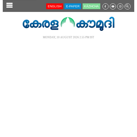
SECTIONS
ENGLISH
E-PAPER
KĀZHCHA
HOME
LATEST
MONDAY, 10 AUGUST 2026 2.55 PM IST
AUDIO
NOTIFIED NEWS
POLL
KERALA
LOCAL
NEWS 360
CASE DIARY