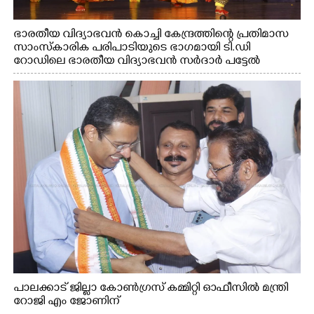
ഭാരതീയ വിദ്യാഭവൻ കൊച്ചി കേന്ദ്രത്തിന്റെ പ്രതിമാസ
സാംസ്കാരിക പരിപാടിയുടെ ഭാഗമായി ടി.ഡി
റോഡിലെ ഭാരതീയ വിദ്യാഭവൻ സർദാർ പട്ടേൽ
സഭാഗൃഹത്തിൽ എം. അക്ഷതയുടെ നേതൃത്വത്തിൽ
അവതരിപ്പിച്ച ലയ നമൻ കഥക് നൃത്തത്തിൽ നിന്ന്
പാലക്കാട് ജില്ലാ കോൺഗ്രസ് കമ്മിറ്റി ഓഫീസിൽ മന്ത്രി
റോജി എം ജോണിന്