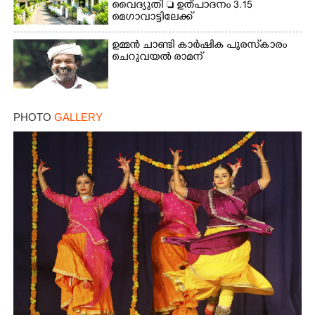
വൈദ്യുതി  ഉത്പാദനം 3.15
മെഗാവാട്ടിലേക്ക്
ഉമ്മൻ ചാണ്ടി കാർഷിക പുരസ്‌കാരം
ചെറുവയൽ രാമന്
PHOTO
GALLERY