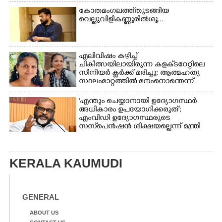
കോതമംഗലത്ത് തുടങ്ങിയ
വെല്ലുവിളി കണ്ണൂരിൽ ശൂ...
എലിവിഷം കഴിച്ച്
ചികിത്സയിലായിരുന്ന കളക്‌ടറേറ്റിലെ
സീനിയർ ക്ലർക്ക് മരിച്ചു; ആത്മഹത്യ
സ്ഥലംമാറ്റത്തിൽ മനംനൊന്തെന്ന്
സംശയം
'എന്തും ചെയ്യാനായി ഉദ്യോഗസ്ഥർ
അധികാരം ഉപയോഗിക്കരുത്';
എംവിഡി ഉദ്യോഗസ്ഥരുടെ
സസ്‌പെൻഷൻ ശിക്ഷയല്ലെന്ന് മന്ത്രി
KERALA KAUMUDI
GENERAL
ABOUT US