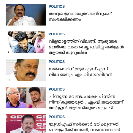
POLITICS
തദ്ദേശ ജനതയുടെ അറിവുകൾ
സംരക്ഷിക്കണം
POLITICS
വിളയാട്ടത്തിന് വിലങ്ങ്, ആഭ്യന്തര
മന്ത്രിയെ വരെ വെല്ലുവിളിച്ച അർജുൻ
ആയങ്കി തുറുങ്കിൽ
POLITICS
സർക്കാരിന് ആർ.എസ്‌.എസ്‌
വിധേയത്വം: എം.വി.ഗോവിന്ദൻ
POLITICS
"പിന്തുണ വേണ്ട,​ പക്ഷേ പിന്നിൽ
നിന്ന് കുത്തരുത് ", എംവി ജയരാജന്
അർജുൻ ആയങ്കിയുടെ മറുപടി
POLITICS
യുഡിഎഫ് സർക്കാർ ഭരിക്കുന്നത്
ബിജെപിക്ക് വേണ്ടി,​ സംസ്ഥാനത്ത്