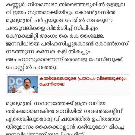
കണ്ണൂർ: നിയമസഭാ തിരഞ്ഞെടുപ്പിൽ ഉജ്ജ്വല
CARTOONS
വിജയം സ്വന്തമാക്കിയിട്ടും കോൺഗ്രസിൽ
മുഖ്യമന്ത്രി ചർച്ചയുടെ പേരിൽ നടക്കുന്ന
ചരടുവലികളെ വിമർശിച്ച് സിപിഎം
LITERATURE
കേന്ദ്രകമ്മിറ്റി അം​ഗം കെ കെ ശൈലജ.
ജനവിധിയെ പരിഹസിച്ചുകൊണ്ട് കോൺഗ്രസ്
ZOOM
നടത്തുന്ന കസേര കളി തികച്ചും
അപഹാസ്യമാണെന്ന് ശൈലജ ഫേസ്ബുക്ക്
CONTACT US
പോസ്റ്റിൽ പറഞ്ഞു.
കയർമേഖലയുടെ പ്രതാപം വീണ്ടെടുക്കും:
ചെന്നിത്തല
മുഖ്യമന്ത്രി സ്ഥാനത്തേക്ക് ഇത്ര വലിയ
തർക്കമാണെങ്കിൽ ഭാവിയിൽ ഗവൺമെന്റിന്
ഏതെങ്കിലുമൊരു വിഷയത്തിൽ ഉചിതമായ
തീരുമാനം കൈക്കൊള്ളാൻ കഴിയുമോ? മികച്ച