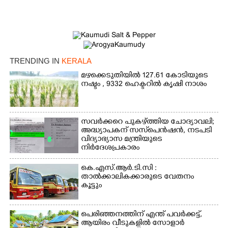
×
Share this link
TRENDING IN
KERALA
മഴക്കെടുതിയിൽ 127.61 കോടിയുടെ
നഷ്ടം , 9332 ഹെക്ടറിൽ കൃഷി നാശം
Copy Link
സവർക്കറെ പുകഴ്ത്തിയ ചോദ്യാവലി;
അദ്ധ്യാപകന് സസ്‌പെൻഷൻ, നടപടി
വിദ്യാഭ്യാസ മന്ത്രിയുടെ
നിർദേശപ്രകാരം
കെ.എസ്.ആർ.ടി.സി :
താൽക്കാലികക്കാരുടെ വേതനം
കൂട്ടും
പെരിഞ്ഞനത്തിന് എന്ത് പവർക്കട്ട്,​
ആയിരം വീടുകളിൽ സോളാർ