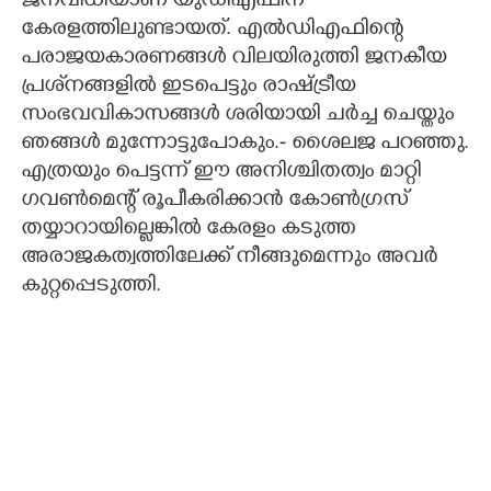
ജനവിധിയാണ് യുഡിഎഫിന്
കേരളത്തിലുണ്ടായത്. എൽഡിഎഫിന്റെ
പരാജയകാരണങ്ങൾ വിലയിരുത്തി ജനകീയ
പ്രശ്‌നങ്ങളിൽ ഇടപെട്ടും രാഷ്ട്രീയ
സംഭവവികാസങ്ങൾ ശരിയായി ചർച്ച ചെയ്തും
ഞങ്ങൾ മുന്നോട്ടുപോകും.- ശൈലജ പറഞ്ഞു.
എത്രയും പെട്ടന്ന് ഈ അനിശ്ചിതത്വം മാറ്റി
ഗവൺമെന്റ് രൂപീകരിക്കാൻ കോൺഗ്രസ്
തയ്യാറായില്ലെങ്കിൽ കേരളം കടുത്ത
അരാജകത്വത്തിലേക്ക് നീങ്ങുമെന്നും അവർ
കുറ്റപ്പെടുത്തി.