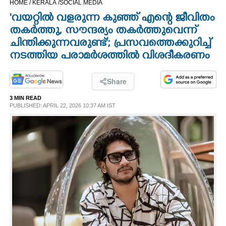
HOME /
KERALA /
SOCIAL MEDIA
CINEMA
'വയറ്റിൽ വളരുന്ന കുഞ്ഞ് എന്റെ ജീവിതം
തകർത്തു, സൗന്ദര്യം തകർത്തുവെന്ന്
OPINION
ചിന്തിക്കുന്നവരുണ്ട്'; പ്രസവത്തെക്കുറിച്ച്
നടത്തിയ പരാമർശത്തിൽ വിശദീകരണം
PHOTOS
Share
LIFESTYLE
3 MIN READ
PUBLISHED: APRIL 22, 2026 10:37 AM IST
SPIRITUAL
INFO+
ART
ASTRO