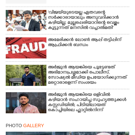
'വിജയ്‌യുടെയല്ല ഏതവന്റെ
സർക്കാരായാലും അനുവദിക്കാൻ
കഴിയില്ല; മുല്ലപ്പെരിയാറിന്റെ വെള്ളം
കൂട്ടുന്നത് മനസിൽ വച്ചാൽമതി'
അമേരിക്കൻ ലോൺ ആപ്പ് തട്ടിപ്പിന്
ആഫ്രിക്കൻ ബന്ധം
അർജുൻ ആയങ്കിയെ പൂട്ടേണ്ടത്
അഭിമാനപ്രശ്നമാക്കി പൊലീസ്,
സാേഷ്യൽ മീഡിയ ഉപയോഗിക്കുന്നത്
മറ്റൊരാളെന്ന് സംശയം
അർജുൻ ആയങ്കിയെ ഒളിവിൽ
കഴിയാൻ സഹായിച്ച സുഹൃത്തുക്കൾ
കസ്റ്റഡിയിൽ; പിടിയിലായത്
കൊച്ചിയിലെ ഫ്ലാറ്റിൽനിന്ന്
PHOTO
GALLERY