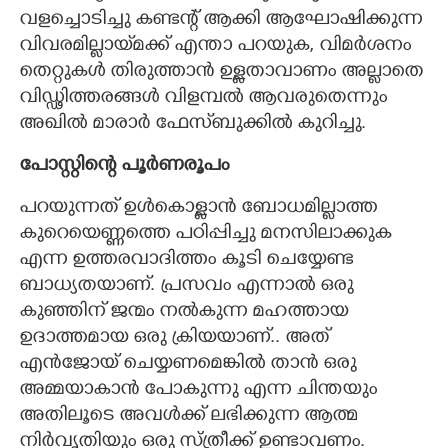
വളച്ചൊടിച്ചു കണ്ടന്റ് ആക്കി ആഘോഷിക്കുന്ന
വിവരമില്ലായ്‌മക്ക് എന്താ പറയുക, വിമർശനം
തെറ്റുകൾ തിരുത്താൻ ഉള്ളതാവാണം അല്ലാതെ
വിഡ്ഢിത്തരങ്ങൾ വിളമ്പൽ ആവരുതെന്നും
അഖിൽ മാരാർ ഫേസ്‌ബുക്കിൽ കുറിച്ചു.
പോസ്റ്റിന്റെ പൂർണരൂപം
പറയുന്നത് ഉൾകൊള്ളാൻ ബോധമില്ലാത്ത
കുറെയെണ്ണത്തെ പഠിപ്പിച്ചു മനസിലാക്കുക
എന്ന ഉത്തരവാദിത്തം കൂടി ചെയ്യേണ്ട
ബാധ്യതയാണ്. പ്രസവം എന്നാൽ ഒരു
കുഞ്ഞിന് ജന്മം നൽകുന്ന മഹത്തായ
ഉദാത്തമായ ഒരു ക്രിയയാണ്.. അത്
എൻജോയ് ചെയ്യണമെങ്കിൽ താൻ ഒരു
അമ്മയാകാൻ പോകുന്നു എന്ന ചിന്തയും
അതിലൂടെ അവൾക്ക് ലഭിക്കുന്ന ആത്മ
നിർവൃതിയും ഒരു സ്ത്രീക്ക് ഉണ്ടാവണം.