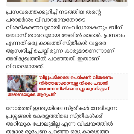
CARTOONS
പ്രസവത്തെക്കുറിച്ച് നടത്തിയ തന്റെ
പരാമർശം വിവാദമായതോടെ
വിശദീകരണവുമായി സംവിധായകനും ബിഗ്
LITERATURE
ബോസ് താരവുമായ അഖിൽ മാരാർ. പ്രസവം
എന്നത് ഒരു കാലത്ത് സ്ത്രീകൾ വളരെ
ZOOM
ആസ്വദിച്ച് ചെയ്തിരുന്ന കാര്യമാണെന്നാണ്
അഭിമുഖത്തിൽ പറഞ്ഞത്. ഇതാണ്
CONTACT US
വിവാദമായത്.
'വീട്ടുപടിക്കലെ പെൻഷൻ വിതരണം
നിർത്തലാക്കാനുള്ള നീക്കം പദ്ധതി
അവസാനിപ്പിക്കാനുള്ള യുഡിഎഫ്
അജണ്ടയുടെ ആദ്യപടി'
നോർത്ത് ഇന്ത്യയിലെ സ്ത്രീകൾ നേരിടുന്ന
പ്രശ്നങ്ങൾ കേരളത്തിലെ സ്ത്രീകൾക്ക്
അറിയുക പോലുമില്ല എന്ന വിഷയത്തിൽ
തമാശ രൂപേണ പറഞ്ഞ ഒരു കാര്യത്തെ