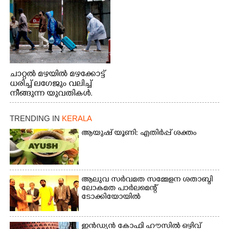
നിന്നുള്ള കാഴ്ച
ചാറ്റൽ മഴയിൽ മഴക്കോട്ട്
ധരിച്ച് ലഗേജും വലിച്ച്
നീങ്ങുന്ന യുവതികൾ.
എറണാകുളം മേനകയിൽ
നിന്നുള്ള കാഴ്ച
TRENDING IN
KERALA
ആയുഷ് യൂണി: എതിർപ്പ് ശക്തം
ആലുവ സർവമത സമ്മേളന ശതാബ്ദി
ലോകമത പാർലമെന്റ്
ടോക്കിയോയിൽ
ഇൻഡ്യൻ കോഫി ഹൗസിൽ ഒഴിവ്