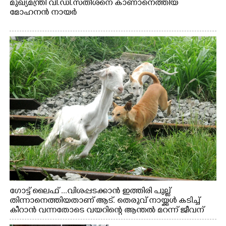
മുഖ്യമന്ത്രി വി.ഡി.സതീശനെ കാണാനെത്തിയ
മോഹനൻ നായർ
ഗോട്ട് ലൈഫ് ...വിശപ്പടക്കാൻ ഇത്തിരി പുല്ല്
തിന്നാനെത്തിയതാണ് ആട്. തെരുവ് നായ്ക്കൾ കടിച്ച്
കീറാൻ വന്നതോടെ വയറിന്റെ ആന്തൽ മറന്ന് ജീവന്
വേണ്ടിയായി ഓട്ടം. എറണാകുളം വാത്തുരുത്തിയിൽ