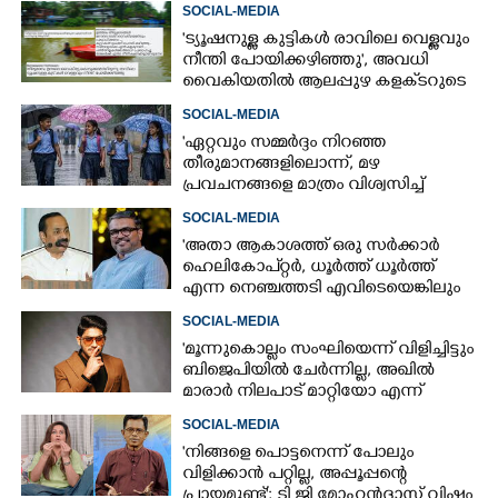
നടിക്കെതിരെ രൂക്ഷ വിമർശനം
SOCIAL-MEDIA
×
Share this link
'ട്യൂഷനുള്ള കുട്ടികൾ രാവിലെ വെള്ളവും
നീന്തി പോയിക്കഴിഞ്ഞു', അവധി
വൈകിയതിൽ ആലപ്പുഴ കളക്‌ടറുടെ
പേജിൽ രൂക്ഷ വിമർശനം
SOCIAL-MEDIA
"ഏറ്റവും സമ്മർദ്ദം നിറഞ്ഞ
തീരുമാനങ്ങളിലൊന്ന്,​ മഴ
Copy Link
പ്രവചനങ്ങളെ മാത്രം വിശ്വസിച്ച്
അവധി പ്രഖ്യാപിക്കാൻ കഴിയില്ല"
SOCIAL-MEDIA
'അതാ ആകാശത്ത് ഒരു സർക്കാർ
ഹെലികോപ്റ്റർ, ധൂർത്ത് ധൂർത്ത്
എന്ന നെഞ്ചത്തടി എവിടെയെങ്കിലും
കേട്ടോ?'
SOCIAL-MEDIA
'മൂന്നുകൊല്ലം സംഘിയെന്ന് വിളിച്ചിട്ടും
ബിജെപിയിൽ ചേർന്നില്ല, അഖിൽ
മാരാർ നിലപാട് മാറ്റിയോ എന്ന്
ചിന്തിച്ചാൽ മനസിലാകും'
SOCIAL-MEDIA
'നിങ്ങളെ പൊട്ടനെന്ന് പോലും
വിളിക്കാൻ പറ്റില്ല, അപ്പൂപ്പന്റെ
പ്രായമുണ്ട്'; ടി ജി മോഹൻദാസ് വിഷം