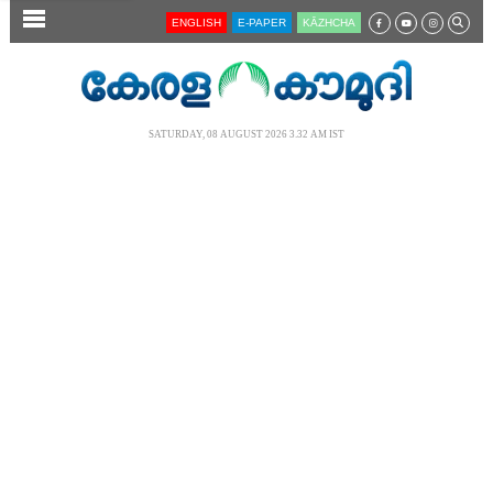
SECTIONS
ENGLISH
E-PAPER
KĀZHCHA
HOME
LATEST
SATURDAY, 08 AUGUST 2026 3.32 AM IST
AUDIO
NOTIFIED NEWS
POLL
KERALA
LOCAL
NEWS 360
CASE DIARY