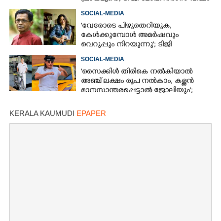
തുപ്പുന്ന മനുഷ്യനെന്ന് രഞ്ജിനി
SOCIAL-MEDIA
'വേരോടെ പിഴുതെറിയുക,
കേൾക്കുമ്പോൾ അമർഷവും
വെറുപ്പും നിറയുന്നു'; ടിജി
മോഹൻദാസിനെതിരെ അഞ്ജലി
SOCIAL-MEDIA
മേനോൻ
'സൈക്കിൾ തിരികെ നൽകിയാൽ
അഞ്ച് ലക്ഷം രൂപ നൽകാം, കള്ളൻ
മാനസാന്തരപ്പെട്ടാൽ ജോലിയും';
വാഗ്ദാനവുമായി ബോച്ചെ
KERALA KAUMUDI
EPAPER