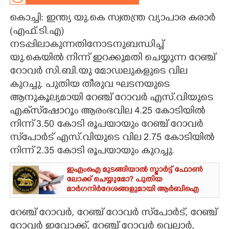
കൊച്ചി: ഇന്ത്യ യു.കെ സ്വതന്ത്ര വ്യാപാര കരാർ
CARTOONS
(എഫ്.ടി.എ)
നടപ്പിലാകുന്നതിനോടനുബന്ധിച്ച്
LITERATURE
യു.കെയിൽ നിന്ന് ഇറക്കുമതി ചെയ്യുന്ന റേഞ്ച്
റോവർ സി.ബി.യു മോഡലുകളുടെ വില
ZOOM
കുറച്ചു. പുതിയ തീരുവ ഘടനയുടെ
ആനുകൂല്യമായി റേഞ്ച് റോവർ എസ്.വിയുടെ
CONTACT US
എക്‌സ്‌ഷോറൂം ആരംഭവില 4.25 കോടിയിൽ
നിന്ന് 3.50 കോടി രൂപയായും റേഞ്ച് റോവർ
സ്‌പോർട് എസ്.വിയുടെ വില 2.75 കോടിയിൽ
നിന്ന് 2.35 കോടി രൂപയായും കുറച്ചു.
ഇഎംഐ മുടങ്ങിയാൽ സ്മാർട്ട് ഫോൺ
ലോക്ക് ചെയ്യുമോ? പുതിയ
മാർഗനിർദേശങ്ങളുമായി ആർബിഐ
റേഞ്ച് റോവർ, റേഞ്ച് റോവർ സ്‌പോർട്, റേഞ്ച്
റോവർ ഇവോക്ക്, റേഞ്ച് റോവർ വെലാർ,