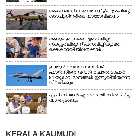
ആകാശത്ത് സുരക്ഷാ വീഴ്‌ച: ട്രംപിന്റെ
കോ‌പ്‌റ്ററിനരികെ യാത്രാവിമാനം
ആശുപത്രി വരെ എത്തിയില്ല:
സ്കൂട്ടറിലിരുന്ന് പ്രസവിച്ച് യുവതി,
രക്ഷകരായി ജീവനക്കാർ
ഇന്ത്യൻ വ്യോമസേനയ്‌ക്ക്
ഫ്രാൻസിന്റെ വമ്പൻ റഫാൽ ഓഫർ;
94 യുദ്ധവിമാനങ്ങൾ ഇന്ത്യയിൽതന്നെ
നിർ‌മ്മിക്കും
എ​ഫ്.​സി.​ആ​ർ.​എ​ ​ഭേ​ദ​ഗ​തി​ ​ബിൽ ച​ർ​ച്ച​
​ഷാ​ ​തുടങ്ങും
KERALA KAUMUDI