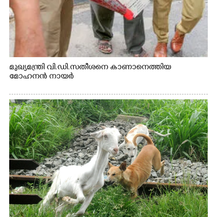
മുഖ്യമന്ത്രി വി.ഡി.സതീശനെ കാണാനെത്തിയ
മോഹനൻ നായർ