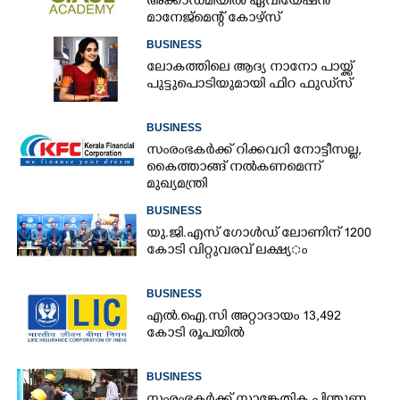
അക്കാഡമിയിൽ ഏവിയേഷൻ
മാനേജ്മെന്റ് കോഴ്സ്
BUSINESS
ലോകത്തിലെ ആദ്യ നാനോ പായ്ക്ക്
പുട്ടുപൊടിയുമായി ഫിറ ഫുഡ്‌സ്
BUSINESS
സംരംഭകർക്ക് റിക്കവറി നോട്ടീസല്ല,
കൈത്താങ്ങ് നൽകണമെന്ന്
മുഖ്യമന്ത്രി
BUSINESS
യു.​ജി.​എ​സ് ​ഗോ​ൾ​ഡ് ​ലോണിന് 1200​ ​
കോ​ടി​ ​വി​റ്റു​വ​ര​വ് ​ല​ക്ഷ്യ​ം
BUSINESS
എൽ.ഐ.സി അറ്റാദായം 13,492
കോടി രൂപയിൽ
BUSINESS