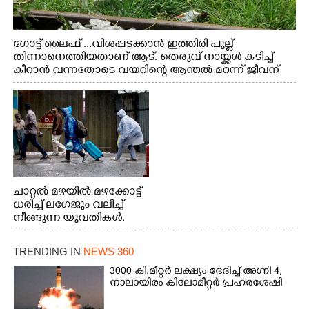
ഗോട്ട് ലൈഫ് ...വിശപ്പടക്കാൻ ഇത്തിരി പുല്ല്
തിന്നാനെത്തിയതാണ് ആട്. തെരുവ് നായ്ക്കൾ കടിച്ച്
കീറാൻ വന്നതോടെ വയറിന്റെ ആന്തൽ മറന്ന് ജീവന്
വേണ്ടിയായി ഓട്ടം. എറണാകുളം വാത്തുരുത്തിയിൽ
നിന്നുള്ള കാഴ്ച
ചാറ്റൽ മഴയിൽ മഴക്കോട്ട്
ധരിച്ച് ലഗേജും വലിച്ച്
നീങ്ങുന്ന യുവതികൾ.
എറണാകുളം മേനകയിൽ
നിന്നുള്ള കാഴ്ച
TRENDING IN
NEWS 360
3000 കി.മീറ്റർ ലക്ഷ്യം ഭേദിച്ച് അഗ്നി 4,
നാലായിരം കിലോമീറ്റർ പ്രഹരശേഷി