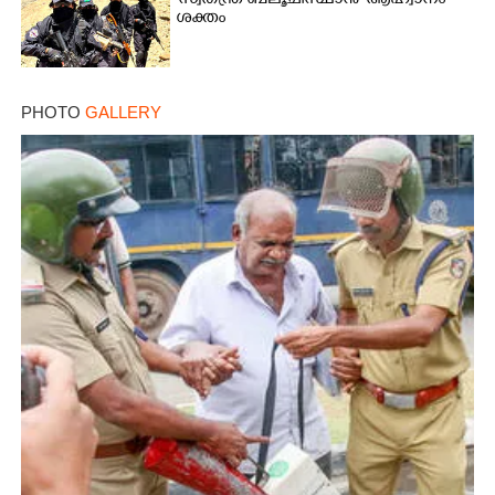
'സ്വതന്ത്ര ബലൂചിസ്ഥാൻ' ആഹ്വാനം
ശക്തം
PHOTO
GALLERY