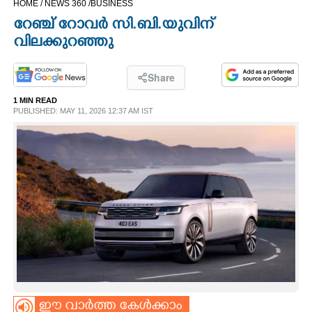
HOME /
NEWS 360 /
BUSINESS
CINEMA
റേഞ്ച് റോവർ സി.ബി.യുവിന്
വിലക്കുറഞ്ഞു
OPINION
Share
PHOTOS
1 MIN READ
PUBLISHED: MAY 11, 2026 12:37 AM IST
LIFESTYLE
SPIRITUAL
INFO+
ART
ASTRO
ഈ വാർത്ത കേൾക്കാം