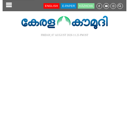
SECTIONS
ENGLISH
E-PAPER
KĀZHCHA
HOME
LATEST
FRIDAY, 07 AUGUST 2026 11.25 PM IST
AUDIO
NOTIFIED NEWS
POLL
KERALA
LOCAL
NEWS 360
CASE DIARY