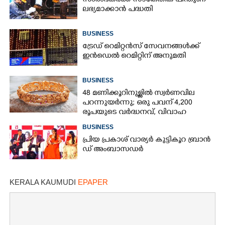
സംരംഭകർക്ക് സാങ്കേതിക പിന്തുണ
ലഭ്യമാക്കാൻ പദ്ധതി
BUSINESS
ട്രേഡ് റെമിറ്റൻസ് സേവനങ്ങൾക്ക്
ഇൻഡെൽ റെമിറ്റിന് അനുമതി
BUSINESS
48 മണിക്കൂറിനുള്ളിൽ സ്വർണവില
പറന്നുയർന്നു; ഒരു പവന് 4,200
രൂപയുടെ വർദ്ധനവ്, വിവാഹ
സീസണിൽ കനത്ത തിരിച്ചടി
BUSINESS
പ്രി​യ​ ​പ്ര​കാ​ശ് ​വാ​ര്യർ കു​ട്ടി​കൂ​റ​ ​ ബ്രാ​ൻ​
ഡ് ​അം​ബാ​സ​ഡ​ർ
KERALA KAUMUDI
EPAPER