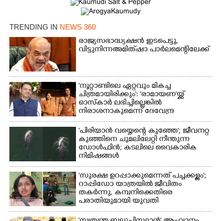
TRENDING IN
NEWS 360
രാജ്യസഭാദ്ധ്യക്ഷൻ ഇടപെട്ടു,
×
Share this link
വിട്ടുനിന്ന അമിത് ഷാ പാർലമെന്റിലേക്ക്
'നൂറ്റാണ്ടിലെ ഏറ്റവും മികച്ച
ചിത്രമായിരിക്കും': 'രാമായണ'യ്ക്ക്
ഓസ്കാ‌ർ ലഭിച്ചില്ലെങ്കിൽ
Copy Link
നിരാശനാകുമെന്ന് ദേവേന്ദ്ര
ഫഡ്നാവിസ്
'പിരിയാൻ വയ്യെന്റെ കുഞ്ഞേ'; ജീവനറ്റ
കുഞ്ഞിനെ ചുമലിലേറ്റി നീന്തുന്ന
ഡോൾഫിൻ; കടലിലെ വൈകാരിക
നിമിഷങ്ങൾ
'സുരക്ഷ ഉറപ്പാക്കുമെന്നത് പച്ചക്കള്ളം';
റാപ്പിഡോ യാത്രയിൽ ജീവിതം
തകർന്നു, കമ്പനിക്കെതിരെ
പരാതിയുമായി യുവതി