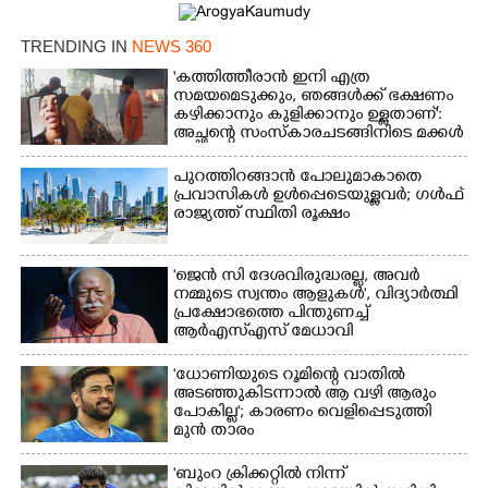
TRENDING IN
NEWS 360
'കത്തിത്തീരാൻ ഇനി എത്ര
സമയമെടുക്കും, ഞങ്ങൾക്ക് ഭക്ഷണം
കഴിക്കാനും കുളിക്കാനും ഉള്ളതാണ്':
അച്ഛന്റെ സംസ്കാരചടങ്ങിനിടെ മക്കൾ
പുറത്തിറങ്ങാൻ പോലുമാകാതെ
പ്രവാസികൾ ഉൾപ്പെടെയുള്ളവർ; ഗൾഫ്
രാജ്യത്ത് സ്ഥിതി രൂക്ഷം
'ജെൻ സി ദേശവിരുദ്ധരല്ല, അവർ
നമ്മുടെ സ്വന്തം ആളുകൾ', വിദ്യാർത്ഥി
പ്രക്ഷോഭത്തെ പിന്തുണച്ച്
ആർഎസ്‌എസ് മേധാവി
'ധോണിയുടെ റൂമിന്റെ വാതിൽ
അടഞ്ഞുകിടന്നാൽ ആ വഴി ആരും
പോകില്ല'; കാരണം വെളിപ്പെടുത്തി
മുൻ താരം
'ബുംറ ക്രിക്കറ്റിൽ നിന്ന്