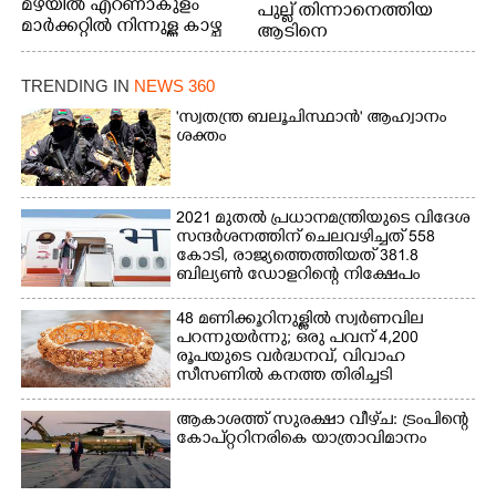
മഴയിൽ എറണാകുളം
പുല്ല് തിന്നാനെത്തിയ
മാർക്കറ്റിൽ നിന്നുള്ള കാഴ്ച
ആടിനെ
ആക്രമിക്കാനൊരുങ്ങുന്ന
തെരുവ് നായ.
TRENDING IN
NEWS 360
എറണാകുളം
വാത്തുരുത്തിയിൽ
'സ്വതന്ത്ര ബലൂചിസ്ഥാൻ' ആഹ്വാനം
ശക്തം
നിന്നുള്ള കാഴ്ച
2021 മുതൽ പ്രധാനമന്ത്രിയുടെ വിദേശ
സന്ദർശനത്തിന് ചെലവഴിച്ചത് 558
കോടി, രാജ്യത്തെത്തിയത് 381.8
ബില്യൺ ഡോളറിന്റെ നിക്ഷേപം
48 മണിക്കൂറിനുള്ളിൽ സ്വർണവില
പറന്നുയർന്നു; ഒരു പവന് 4,200
രൂപയുടെ വർദ്ധനവ്, വിവാഹ
സീസണിൽ കനത്ത തിരിച്ചടി
ആകാശത്ത് സുരക്ഷാ വീഴ്‌ച: ട്രംപിന്റെ
കോ‌പ്‌റ്ററിനരികെ യാത്രാവിമാനം