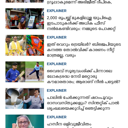
ഗ്രൂപ്പാകുമെന്ന് അഭിജീത് ദീപ്‌കെ,
എന്താണിതിനർത്ഥം?
EXPLAINER
2,000 രൂപയ്ക്ക് മുകളിലുള്ള യുപിഐ
ഇടപാടുകൾക്ക് അധിക ഫീസ്
നൽകേണ്ടിവരും: നമ്മുടെ പോക്കറ്റ്
കീറുമോ?
EXPLAINER
ഇത് വെറും ട്രെയിലർ? ബിജെപിയുടെ
കനത്ത തോൽവിക്ക് കാരണം നീറ്റ്
മാത്രമല്ല, വരും
തിരഞ്ഞെടുപ്പുകളെയും
EXPLAINER
ബാധിച്ചേക്കാം
വൈഭവ് സൂര്യവംശിക്ക് പിന്നാലെ
ലോകശ്രദ്ധ നേടി മറ്റൊരു
കൗമാരതാരം; ആരാണ് നീൽ പട്ടേൽ?
EXPLAINER
പാലിൽ ചേർക്കുന്നത് ഷാംപൂവും
രാസവസ്‌തുക്കളും? സിന്തറ്റിക് പാൽ
ശൃംഖലയെക്കുറിച്ച് ഞെട്ടിക്കുന്ന
വെളിപ്പെടുത്തൽ
EXPLAINER
ഹസീന ഒളിവുജീവിതം