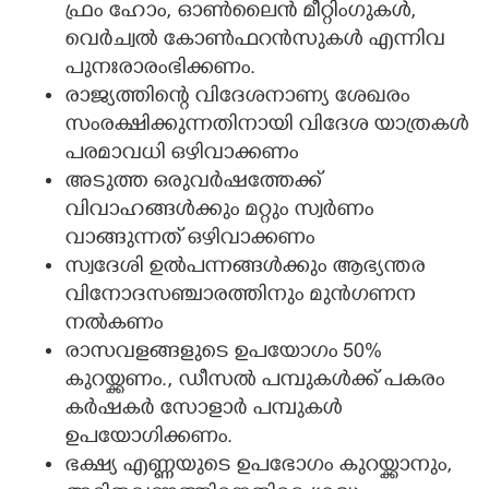
ഫ്രം ഹോം, ഓൺലൈൻ മീറ്റിംഗുകൾ,
വെർച്വൽ കോൺഫറൻസുകൾ എന്നിവ
പുനഃരാരംഭിക്കണം.
രാജ്യത്തിന്റെ വിദേശനാണ്യ ശേഖരം
സംരക്ഷിക്കുന്നതിനായി വിദേശ യാത്രകൾ
പരമാവധി ഒഴിവാക്കണം
അടുത്ത ഒരുവർഷത്തേക്ക്
വിവാഹങ്ങൾക്കും മറ്റും സ്വർണം
വാങ്ങുന്നത് ഒഴിവാക്കണം
സ്വദേശി ഉൽപന്നങ്ങൾക്കും ആഭ്യന്തര
വിനോദസഞ്ചാരത്തിനും മുൻഗണന
നൽകണം
രാസവളങ്ങളുടെ ഉപയോഗം 50%
കുറയ്ക്കണം., ഡീസൽ പമ്പുകൾക്ക് പകരം
കർഷകർ സോളാർ പമ്പുകൾ
ഉപയോഗിക്കണം.
ഭക്ഷ്യ എണ്ണയുടെ ഉപഭോഗം കുറയ്ക്കാനും,