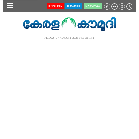
SECTIONS
ENGLISH
E-PAPER
KĀZHCHA
HOME
LATEST
FRIDAY, 07 AUGUST 2026 9.58 AM IST
AUDIO
NOTIFIED NEWS
POLL
KERALA
LOCAL
NEWS 360
CASE DIARY