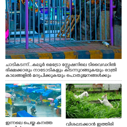
ചാടികടന്ന്...കലൂർ മെട്രോ സ്റ്റേഷനിലെ ടിവൈഡറിൽ
ഭിക്ഷക്കാരും നാടോടികളും കിടന്നുറങ്ങുകയും രാത്രി
കാലങ്ങളിൽ മദ്യപിക്കുകയും പൊതുജനങ്ങൾക്കും
വാഹനത്തിൽ പോകുന്നവർക്കും ബുദ്ധിമുട്ട് ഉണ്ടായ
സാഹചര്യത്തിൽ അധികാരികൾ കമ്പി കൊണ്ട് മറച്ച
വേലി ചാടികടക്കുന്ന നാടോടി സ്ത്രീ
ഇന്നലെ പെയ്ത കനത്ത
വിശപ്പടക്കാൻ ഇത്തിരി