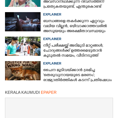
അവസാനിപ്പിക്കുന്ന ദിവസത്തിന്
പ്രത്യേകതയുണ്ട്, എന്തുകൊണ്ട്
ഓഗസ്റ്റ് 5? രണ്ട് കാരണങ്ങൾ
EXPLAINER
ബന്ധങ്ങളെ തകർക്കുന്ന ഏറ്റവും
വലിയ വില്ലൻ, ഒഴിവാക്കാത്തവരിൽ
അസൂയയും അരക്ഷിതാവസ്ഥയും
കൂടും
EXPLAINER
നീറ്റ് പരീക്ഷയ്ക്ക് അടിമുടി മാറ്റങ്ങൾ;
ചോദ്യങ്ങൾക്ക് ഉത്തരമെഴുതാൻ
കൂടുതൽ സമയം, വീടിനടുത്ത്
പരീക്ഷാ കേന്ദ്രങ്ങൾ
EXPLAINER
ചൈന മൂടിവയ്‌ക്കാൻ ശ്രമിച്ച
'തെരുവുനായയുടെ മരണം';
രാജ്യാതിർത്തികൾ കടന്ന് പ്രതിഷേധം
KERALA KAUMUDI
EPAPER
×
Share this link