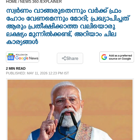
HOME /
NEWS 360 /
EXPLAINER
CINEMA
സ്വർണം വാങ്ങരുതെന്നും വർക്ക് ഫ്രം
ഹോം വേണമെന്നും മോദി; പ്രഖ്യാപിച്ചത്
OPINION
ആരും പ്രതീക്ഷിക്കാത്ത വലിയൊരു
ലക്ഷ്യം മുന്നിൽക്കണ്ട്, അറിയാം ചില
കാര്യങ്ങൾ
PHOTOS
Share
LIFESTYLE
2 MIN READ
PUBLISHED: MAY 11, 2026 12:23 PM IST
SPIRITUAL
INFO+
ART
ASTRO