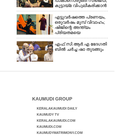
പാകാനൊരുങ്ങി സിജെപി,​
കൂട്ടായ്മ വിപുലീകരിക്കാൻ
ക്യാമ്പയിൻ
എട്ടുവർഷത്തെ പ്രണയം,​
ഒരുവർഷം മുമ്പ് വിവാഹം;
ഷിജിന്റെ അന്ത്യം
പ്രിയതമയെ
ദുബായിലേക്ക്
കൊണ്ടുവരാനുള്ള
എ​ഫ്.​സി.​ആ​ർ.​എ​ ​ഭേ​ദ​ഗ​തി​
ഒരുക്കത്തിനിടെ
​ബിൽ ച​ർ​ച്ച​ ​ഷാ​ ​തുടങ്ങും
KAUMUDI GROUP
KERALAKAUMUDI DAILY
KAUMUDY TV
KERALAKAUMUDI.COM
KAUMUDI.COM
KAUMUDYMATRIMONY.COM