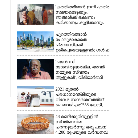
'കത്തിത്തീരാൻ ഇനി എത്ര
സമയമെടുക്കും,
ഞങ്ങൾക്ക് ഭക്ഷണം
കഴിക്കാനും കുളിക്കാനും
ഉള്ളതാണ്': അച്ഛന്റെ
സംസ്കാരചടങ്ങിനിടെ
പുറത്തിറങ്ങാൻ
മക്കൾ
പോലുമാകാതെ
പ്രവാസികൾ
ഉൾപ്പെടെയുള്ളവർ; ഗൾഫ്
×
രാജ്യത്ത് സ്ഥിതി രൂക്ഷം
'ജെൻ സി
ദേശവിരുദ്ധരല്ല, അവർ
നമ്മുടെ സ്വന്തം
ആളുകൾ', വിദ്യാർത്ഥി
പ്രക്ഷോഭത്തെ പിന്തുണച്ച്
ആർഎസ്‌എസ് മേധാവി
2021 മുതൽ
പ്രധാനമന്ത്രിയുടെ
വിദേശ സന്ദർശനത്തിന്
ചെലവഴിച്ചത് 558 കോടി,
രാജ്യത്തെത്തിയത് 381.8
ബില്യൺ ഡോളറിന്റെ
48 മണിക്കൂറിനുള്ളിൽ
നിക്ഷേപം
സ്വർണവില
പറന്നുയർന്നു; ഒരു പവന്
4,200 രൂപയുടെ വർദ്ധനവ്,
വിവാഹ സീസണിൽ