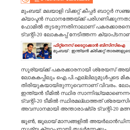
CARTOONS
മുംബയ്: മലയാളി വിക്കറ്റ് കീപ്പർ ബാറ്റർ സഞ്ജ
ക്യാപ്ടൻ സ്ഥാനത്തേയ്ക്ക് പരിഗണിക്കുന്
ഫോമിൽ തുടരുന്നതിനാലാണ് പകരക്കാരനെ തേട
LITERATURE
ട്വന്റി-20 ലോകകപ്പ് നേടിത്തന്ന ക്യാപ്‌ട
ZOOM
ഫിറ്റ്നെസ് ടൈറ്റാക്കാൻ ബിസിസിഐ
മുംബയ് : ഇന്ത്യൻ ക്രിക്കറ്റ് താരങ്ങള
CONTACT US
സൂര്യയ്ക്ക് പകരക്കാരനായി ശ്രേയസ് അയ്യ
ലോകകപ്പിലും ഐ.പി.എല്ലിലുമുൾപ്പടെ മികച
തിരിയുകയായിരുന്നുവെന്നാണ് വിവരം. ലോക
ഇന്ത്യൻ ടീമിൽ സ്ഥിര സാന്നിദ്ധ്യമാണെന്നത
ട്വന്റി-20 ടീമിൽ സ്ഥിരമല്ലാത്തത് ശ്രേയ
അവസാനമായി അന്താരാഷ്‌ട്ര ട്വന്റി-20 മത്സര
ജൂൺ, ജൂലായ് മാസങ്ങളിൽ അയർലാൻഡിനും ഇ
സൂര്യ ക്യാപ്ടനായി തുടർന്നേക്കും.