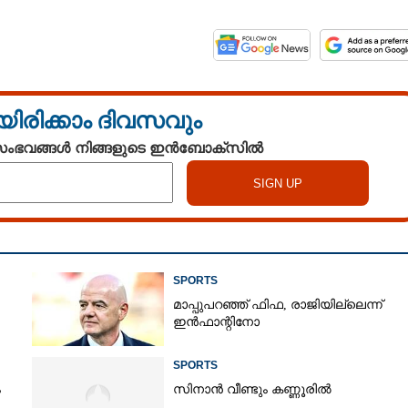
യിരിക്കാം ദിവസവും
 സംഭവങ്ങൾ നിങ്ങളുടെ ഇൻബോക്സിൽ
SPORTS
മാപ്പുപറഞ്ഞ് ഫിഫ, രാജിയില്ലെന്ന്
ഇൻഫാന്റിനോ
SPORTS
ം
സിനാൻ വീണ്ടും കണ്ണൂരിൽ