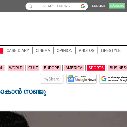
ENGLISH |
KĀZHCHA
CASE DIARY
CINEMA
OPINION
PHOTOS
LIFESTYLE
AL
WORLD
GULF
EUROPE
AMERICA
SPORTS
BUSINES
Share
വരാകാൻ സഞ്ജു