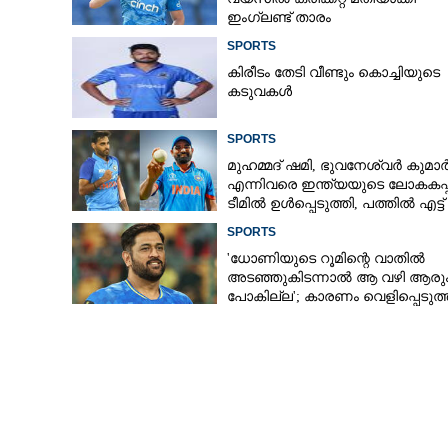
ഇംഗ്ലണ്ട് താരം
SPORTS
കിരീ‌ടം തേടി വീണ്ടും കൊച്ചിയുടെ
കടുവകൾ
SPORTS
മുഹമ്മദ് ഷമി, ഭുവനേശ്വർ കുമാ
എന്നിവരെ ഇന്ത്യയുടെ ലോകകപ്പ
ടീമിൽ ഉൾപ്പെടുത്തി,​ പത്തിൽ എട്ട്
റേറ്റിംഗ് നൽകി മുൻ താരം
SPORTS
'ധോണിയുടെ റൂമിന്റെ വാതിൽ
അടഞ്ഞുകിടന്നാൽ ആ വഴി ആരു
പോകില്ല'; കാരണം വെളിപ്പെടുത്
മുൻ താരം
ഇന്ത്യൻ ട്വന്
സഞ്ജു