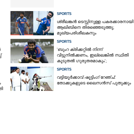
SPORTS
ശ്രീലങ്കൻ ടെസ്റ്റിനുള്ള പകരക്കാരനായി
ആഖിബിനെ തിരഞ്ഞെടുത്തു;
മുഖ്യപരിശീലകനും
സെലക്‌ടർക്കുമെതിരെ വിമർശനം
SPORTS
ർ
'ബുംറ ക്രിക്കറ്റിൽ നിന്ന്
്
വിട്ടുനിൽക്കണം, ഇല്ലെങ്കിൽ സ്ഥിതി
കൂടുതൽ ഗുരുതരമാകും';
Share this link
മുന്നറിയിപ്പുമായി മുൻ താരം
SPORTS
വട്ടിയൂർക്കാവ് ഷൂട്ടിംഗ് റേഞ്ച്:
ം
തോക്കുകളുടെ ലൈസൻസ് പുതുക്കും
തി
Copy Link
റി-20 ടീം തലൈവരാകാൻ