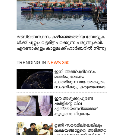
മത്സ്യബന്ധനം കഴിഞ്ഞെത്തിയ ബോട്ടുക
ൾക്ക് ചുറ്റും വട്ടമിട്ട് പറക്കുന്ന പരുന്തുകൾ.
എറണാകുളം കാളമുക്ക് ഹാർബറിൽ നിന്നു
ള്ള കാഴ്ച
TRENDING IN
NEWS 360
ഇനി അഞ്ചുദിവസം
മാത്രം; ലോകം
കാത്തിരുന്ന ആ അത്ഭുതം
സംഭവിക്കും, കരുതലോടെ
വിദഗ്ധർ
ഈ അഴുക്കുപുരണ്ട
ഷർട്ടിന്റെ വില
എത്രയെന്നറിയാമോ?
കുടുംബം വിറ്റാലും
വാങ്ങാനാകില്ല
ഉടൻ സമരമില്ലെങ്കിലും
ലക്ഷ്യങ്ങളേറെ: അടിത്തറ