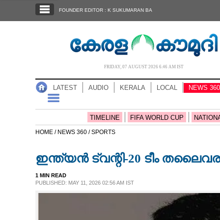
SECTIONS
FOUNDER EDITOR : K SUKUMARAN BA
HOME
LATEST
AUDIO
FRIDAY, 07 AUGUST 2026 6.46 AM IST
NOTIFIED NEWS
LATEST
AUDIO
KERALA
LOCAL
NEWS 360
POLL
KERALA
TIMELINE
FIFA WORLD CUP
NATION
HOME /
NEWS 360 /
SPORTS
LOCAL
ഇന്ത്യൻ ട്വന്റി-20 ടീം തലൈ
NEWS 360
1 MIN READ
PUBLISHED: MAY 11, 2026 02:56 AM IST
CASE DIARY