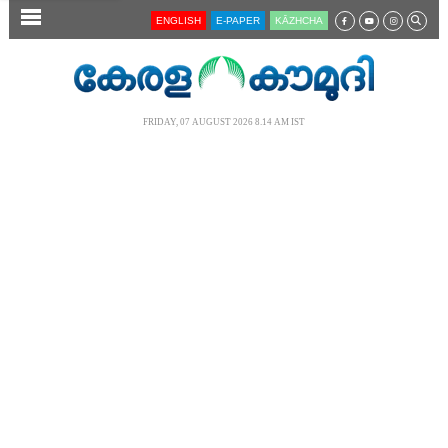
SECTIONS
ENGLISH
E-PAPER
KĀZHCHA
HOME
LATEST
FRIDAY, 07 AUGUST 2026 8.14 AM IST
AUDIO
NOTIFIED NEWS
POLL
KERALA
LOCAL
NEWS 360
CASE DIARY