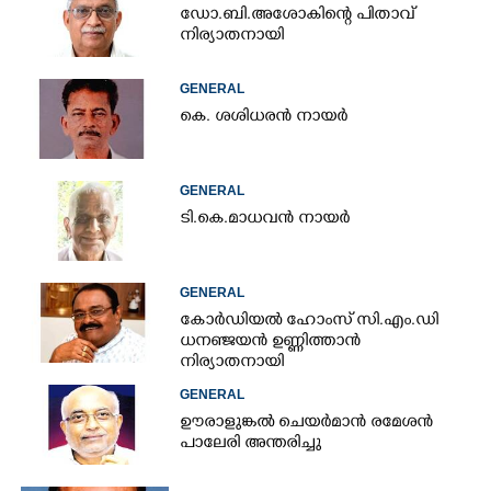
ഡോ.ബി.അശോകിന്റെ പിതാവ്
നിര്യാതനായി
GENERAL
കെ. ശശിധരൻ നായർ
GENERAL
ടി.കെ.മാധവൻ നായർ
GENERAL
കോർഡിയൽ ഹോംസ് സി.എം.ഡി
ധനഞ്ജയൻ ഉണ്ണിത്താൻ
നിര്യാതനായി
GENERAL
ഊരാളുങ്കൽ ചെയർമാൻ രമേശൻ
പാലേരി അന്തരിച്ചു