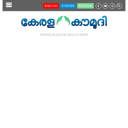
SECTIONS
ENGLISH
E-PAPER
KĀZHCHA
HOME
LATEST
SUNDAY, 09 AUGUST 2026 2.37 AM IST
AUDIO
NOTIFIED NEWS
POLL
KERALA
LOCAL
NEWS 360
CASE DIARY