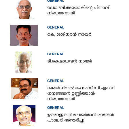
GENERAL
ഡോ.ബി.അശോകിന്റെ പിതാവ്
നിര്യാതനായി
GENERAL
കെ. ശശിധരൻ നായർ
GENERAL
ടി.കെ.മാധവൻ നായർ
GENERAL
കോർഡിയൽ ഹോംസ് സി.എം.ഡി
ധനഞ്ജയൻ ഉണ്ണിത്താൻ
നിര്യാതനായി
GENERAL
ഊരാളുങ്കൽ ചെയർമാൻ രമേശൻ
പാലേരി അന്തരിച്ചു