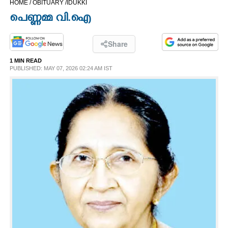
HOME /
OBITUARY /
IDUKKI
CINEMA
പെ​ണ്ണ​മ്മ​ വി​.ഐ
OPINION
Share
1 MIN READ
PHOTOS
PUBLISHED: MAY 07, 2026 02:24 AM IST
LIFESTYLE
SPIRITUAL
INFO+
ART
ASTRO