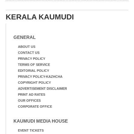
ക്കുരുക്ക്
ചാമ്പ്യൻഷിപ്പിൽ അണ്ടർ
20 ആൺകുട്ടികളുടെ 200
മീറ്റർ ഓട്ടം ഫൈനൽ
KERALA KAUMUDI
മത്സരത്തിനിടെ സിന്തറ്റിക്
ട്രാക്കിന് കുറുകെ ഓടുന്ന
നായകൾ.
GENERAL
ABOUT US
CONTACT US
PRIVACY POLICY
TERMS OF SERVICE
EDITORIAL POLICY
PRIVACY POLICY-KAZHCHA
COPYRIGHT POLICY
ADVERTISEMENT DISCLAIMER
PRINT AD RATES
OUR OFFICES
CORPORATE OFFICE
KAUMUDI MEDIA HOUSE
EVENT TICKETS