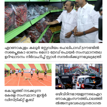
എറണാകുളം കലൂർ സ്റ്റേഡിയം ഹെലിപാഡ് ഗ്രൗണ്ടിൽ
സപ്ളൈകോ ഓണം മെഗാ ട്രേഡ് ഫെയർ സംസ്ഥാനതല
ഉദ്ഘാടനം നിർവഹിച്ച് സ്റ്റാൾ സന്ദർശിക്കുന്ന മുഖ്യമന്ത്രി
വി.ഡി. സതീശൻ. മന്ത്രി അനൂപ് ജേക്കബ് സമീപം
കൊല്ലത്ത് നടക്കുന്ന
ഒഴിവ് ദിനമായ ഇന്നലെ എറ
കേരള സംസ്ഥാന ഇന്റർ
ണാകുളം സൗത്ത് പാലത്തി
ഡിസ്ട്രിക്റ്റ് ക്ലബ്
ൽ അനുഭവപ്പെട്ട ഗതാഗത
അത്‌ലറ്റിക്