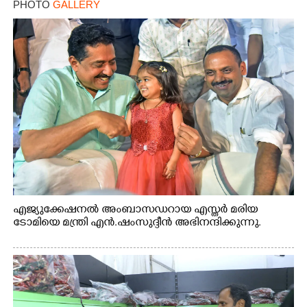
PHOTO
GALLERY
എജ്യുക്കേഷനൽ അംബാസഡറായ എസ്തർ മരിയ
ടോമിയെ മന്ത്രി എൻ.ഷംസുദ്ദീൻ അഭിനന്ദിക്കുന്നു.