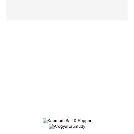
×
Share this link
Copy Link