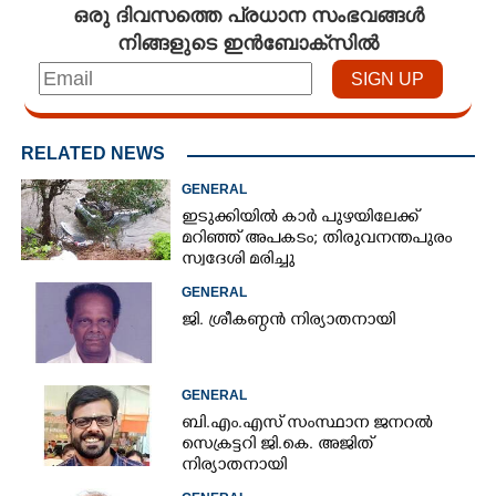
ഒരു ദിവസത്തെ പ്രധാന സംഭവങ്ങൾ
നിങ്ങളുടെ ഇൻബോക്സിൽ
RELATED NEWS
GENERAL
ഇടുക്കിയിൽ കാർ പുഴയിലേക്ക്
മറിഞ്ഞ് അപകടം; തിരുവനന്തപുരം
സ്വദേശി മരിച്ചു
GENERAL
ജി. ശ്രീകണ്ഠൻ നിര്യാതനായി
GENERAL
ബി.എം.എസ് സംസ്ഥാന ജനറൽ
സെക്രട്ടറി ജി.കെ. അജിത്
നിര്യാതനായി