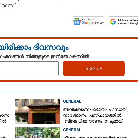
ിദാസ്.
യിരിക്കാം ദിവസവും
 സംഭവങ്ങൾ നിങ്ങളുടെ ഇൻബോക്സിൽ
Share this link
GENERAL
Copy Link
അവിശ്വാസപ്രമേയം പാസായി;
്യാസ
നാരങ്ങാനം പഞ്ചായത്തിൽ
യിൽ
ബിജെപിക്ക് ഭരണം നഷ്ടമായി
ർട്ട്
GENERAL
അമ്മ