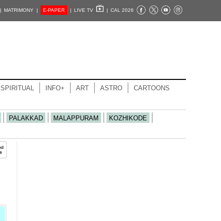
|
MATRIMONY |
E-PAPER
|
LIVE TV
|
CAL 2026
SPIRITUAL
INFO+
ART
ASTRO
CARTOONS
PALAKKAD
MALAPPURAM
KOZHIKODE