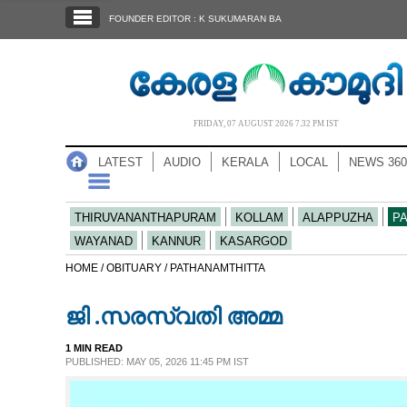
SECTIONS
FOUNDER EDITOR : K SUKUMARAN BA
HOME
LATEST
AUDIO
FRIDAY, 07 AUGUST 2026 7.32 PM IST
NOTIFIED NEWS
LATEST
AUDIO
KERALA
LOCAL
NEWS 360
POLL
KERALA
THIRUVANANTHAPURAM
KOLLAM
ALAPPUZHA
P
WAYANAD
KANNUR
KASARGOD
LOCAL
HOME /
OBITUARY /
PATHANAMTHITTA
ജി .സരസ്വതി അമ്മ
NEWS 360
1 MIN READ
PUBLISHED: MAY 05, 2026 11:45 PM IST
CASE DIARY