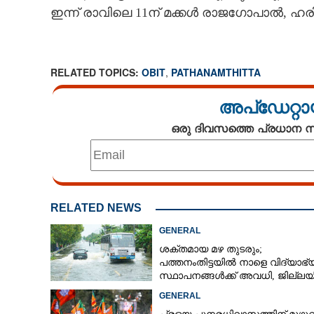
ഇന്ന് രാവിലെ 11ന് മക്കൾ രാജഗോപാൽ, ഹര
RELATED TOPICS:
OBIT
,
PATHANAMTHITTA
അപ്ഡേറ്റാ
ഒരു ദിവസത്തെ പ്രധാന
RELATED NEWS
GENERAL
ശക്തമായ മഴ തുടരും;
പത്തനംതിട്ടയിൽ നാളെ വിദ്യാഭ
സ്ഥാപനങ്ങൾക്ക് അവധി,​ ജില്ല
ഇന്ന് റെ‌ഡും നാളെ ഓറഞ്ചും അല
GENERAL
ജി .സരസ്വതി 