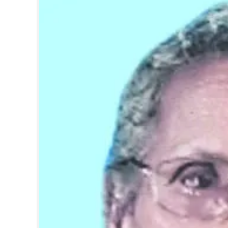
CINEMA
OPINION
PHOTOS
LIFESTYLE
SPIRITUAL
INFO+
ART
ASTRO