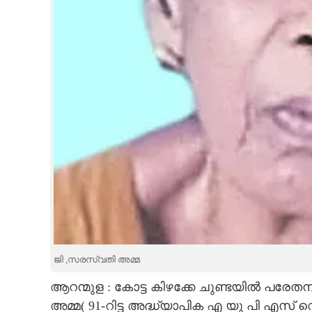
CARTOONS
LITERATURE
ZOOM
CONTACT US
ജി ,സരസ്വതി അമ്മ
ആറന്മുള : കോട്ട കിഴക്കേ ചുണ്ടയിൽ പര
അമ്മ( 91-റിട്ട അദ്ധ്യാപിക എ യു പി എസ്​