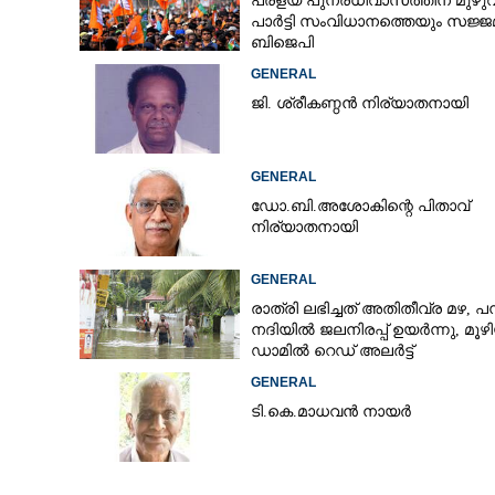
പ്രളയ പുനരധിവാസത്തിന് മുഴ
പാർട്ടി സംവിധാനത്തെയും സജ്ജമ
ബിജെപി
GENERAL
ജി. ശ്രീകണ്ഠൻ നിര്യാതനായി
GENERAL
ഡോ.ബി.അശോകിന്റെ പിതാവ്
നിര്യാതനായി
GENERAL
രാത്രി ലഭിച്ചത് അതിതീവ്ര മഴ, പമ
നദിയിൽ ജലനിരപ്പ് ഉയർന്നു, മൂഴ
ഡാമിൽ റെഡ് അലർട്ട്
GENERAL
ടി.കെ.മാധവൻ നായർ