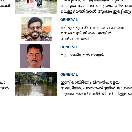
ുവൻ
വീണ്ടും മഴ; വെള്ളക്കെട്ടിൽ മുങ്ങി
ാക്കി
കോട്ടയവും പത്തനംതിട്ടയും, കിഴക്കൻ
വെള്ളമെത്തിയാൽ ആശങ്ക ഇരട്ടിക്കും
GENERAL
ബി.എം.എസ് സംസ്ഥാന ജനറൽ
സെക്രട്ടറി ജി.കെ. അജിത്
നിര്യാതനായി
GENERAL
കെ. ശശിധരൻ നായർ
GENERAL
്പാ
ഇന്ന് രാത്രിയും മിന്നൽപ്രളയ
ിയാർ
സാദ്ധ്യത,​ പത്തനംതിട്ടയിൽ ജാഗ്ര
തുടരണമെന്ന് മന്ത്രി പി സി വിഷ്ണുനാ