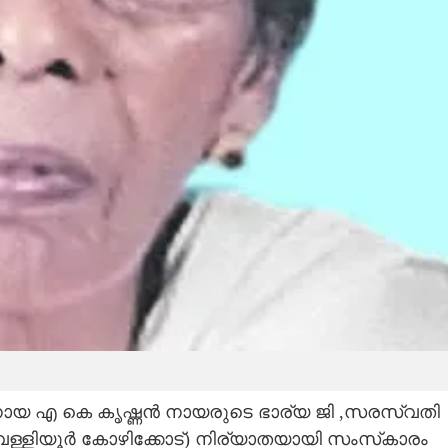
േതനായ എ കെ കൃഷ്ണൻ നായരുടെ ഭാര്യ ജി ,സരസ്വതി
 വെള്ളിയൂർ കോഴിക്കോട്) നിര്യാതയായി സംസ്‌കാരം