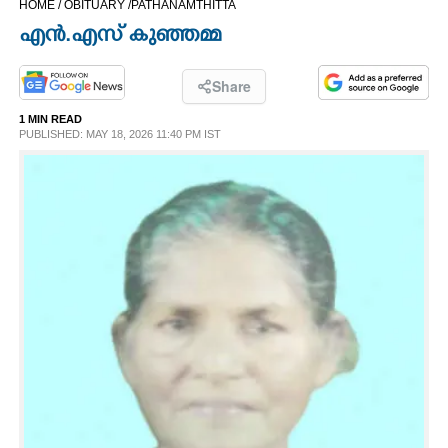
HOME /
OBITUARY /
PATHANAMTHITTA
CINEMA
എൻ.എ​സ് കു​ഞ്ഞ​മ്മ
OPINION
Share
1 MIN READ
PHOTOS
PUBLISHED: MAY 18, 2026 11:40 PM IST
LIFESTYLE
SPIRITUAL
INFO+
ART
ASTRO