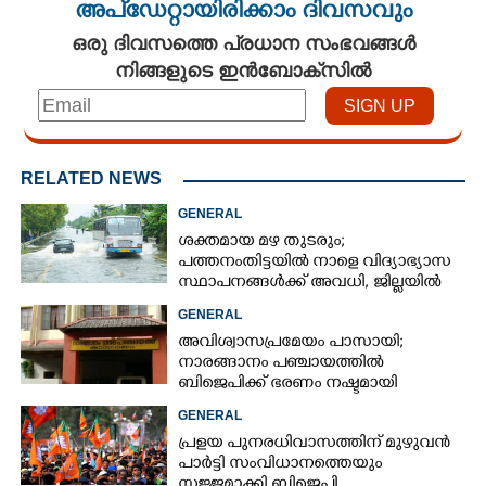
അപ്ഡേറ്റായിരിക്കാം ദിവസവും
ഒരു ദിവസത്തെ പ്രധാന സംഭവങ്ങൾ
നിങ്ങളുടെ ഇൻബോക്സിൽ
RELATED NEWS
GENERAL
ശക്തമായ മഴ തുടരും;
പത്തനംതിട്ടയിൽ നാളെ വിദ്യാഭ്യാസ
സ്ഥാപനങ്ങൾക്ക് അവധി,​ ജില്ലയിൽ
ഇന്ന് റെ‌ഡും നാളെ ഓറഞ്ചും അലർട്ട്
GENERAL
അവിശ്വാസപ്രമേയം പാസായി;
നാരങ്ങാനം പഞ്ചായത്തിൽ
ബിജെപിക്ക് ഭരണം നഷ്ടമായി
GENERAL
പ്രളയ പുനരധിവാസത്തിന് മുഴുവൻ
പാർട്ടി സംവിധാനത്തെയും
സജ്ജമാക്കി ബിജെപി