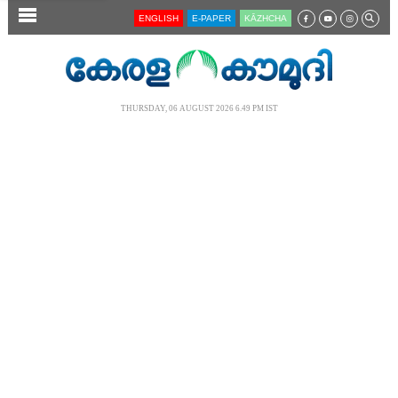
SECTIONS
ENGLISH
E-PAPER
KĀZHCHA
HOME
LATEST
THURSDAY, 06 AUGUST 2026 6.49 PM IST
AUDIO
NOTIFIED NEWS
POLL
KERALA
LOCAL
NEWS 360
CASE DIARY