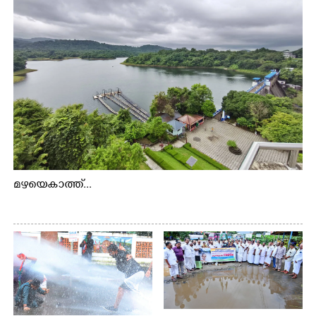
മഴയെകാത്ത്...