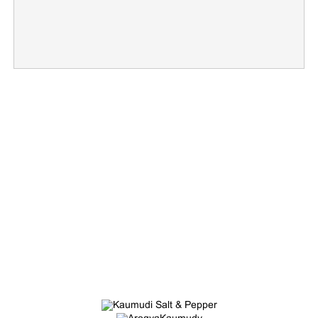
×
Share this link
Copy Link