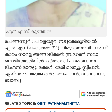
CARTOONS
LITERATURE
എൻ.എ​സ് കു​ഞ്ഞ​മ്മ
ZOOM
ചെങ്ങ​ന്നൂർ : പി​ര​ള​ശ്ശേ​രി ന​ടു​ക്കേ​മു​റിയിൽ
എൻ.എ​സ് കു​ഞ്ഞ​മ്മ (91) നി​ര്യാ​ത​യാ​യി. സം​സ്​
CONTACT US
കാ​രം നാ​ളെ അ​ങ്ങാ​ടി​ക്കൽ ബ്രദ​റൺ സ​ഭാ
സെ​മി​ത്തേ​രി​യിൽ. ഭർ​ത്താ​വ് പ​രേ​തനാ​യ
ടി.എ​സ് മാ​ത്യു. മ​ക്കൾ: മേ​രി മാ​ത്യു, സ്റ്റീ​ഫൻ.
ഏ​ലി​യാ​മ്മ. മ​രുമ​ക്കൾ : മോ​ഹ​നൻ, ശോ​ശാ​ന്ന,
ബാബു
RELATED TOPICS:
OBIT
,
PATHANAMTHITTA