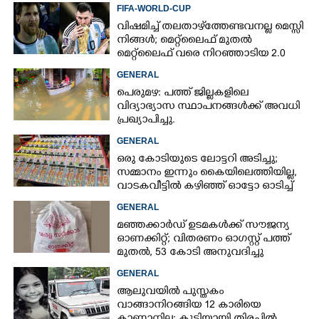
FIFA-WORLD-CUP
വിഷമിച്ച് തലതാഴ്‌ത്തേണ്ടവനല്ല മെസ്സി
നിങ്ങള്‍; മെറ്റ്‌ലൈഫ് മുതല്‍
മെറ്റ്‌ലൈഫ് വരെ നിറഞ്ഞാടിയ 2.0
GENERAL
പെരുമഴ: പത്ത് ജില്ലകളിലെ
വിദ്യാഭ്യാസ സ്ഥാപനങ്ങൾക്ക് അവധി
പ്രഖ്യാപിച്ചു.
GENERAL
ഒരു കോടിയുടെ ലോട്ടറി അടിച്ചു;
സമ്മാനം ഇന്നും കൈയിലെത്തിയില്ല,
വാടകവീട്ടിൽ കഴിഞ്ഞ് ഓട്ടോ ഓടിച്ച്
73കാരൻ
GENERAL
മഞ്ഞക്കാർഡ് ഉടമകൾക്ക് സൗജന്യ
ഓണക്കിറ്റ്; വിതരണം ഓഗസ്റ്റ് പത്ത്
മുതൽ, 53 കോടി അനുവദിച്ചു
GENERAL
ആലുവയിൽ പുസ്തകം
വാങ്ങാനിറങ്ങിയ 12 കാരിയെ