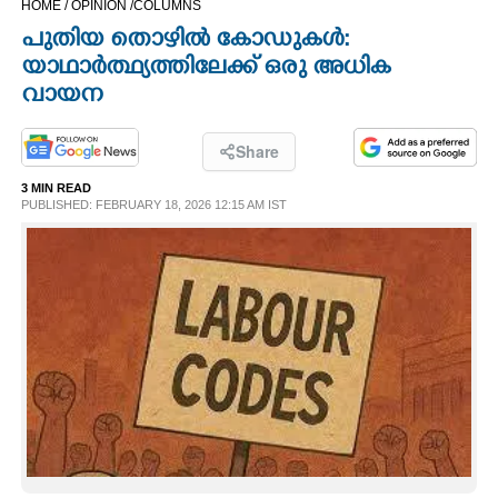
HOME /
OPINION /
COLUMNS
CINEMA
പുതിയ തൊഴിൽ കോഡുകൾ:
യാഥാർത്ഥ്യത്തിലേക്ക് ഒരു അധിക
OPINION
വായന
PHOTOS
Share
3 MIN READ
PUBLISHED: FEBRUARY 18, 2026 12:15 AM IST
LIFESTYLE
SPIRITUAL
INFO+
ART
ASTRO