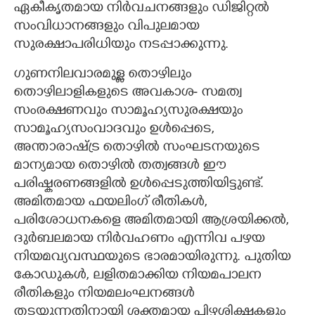
ഏകീകൃതമായ നിർവചനങ്ങളും ഡിജിറ്റൽ
സംവിധാനങ്ങളും വിപുലമായ
സുരക്ഷാപരിധിയും നടപ്പാക്കുന്നു.
ഗുണനിലവാരമുള്ള തൊഴിലും
തൊഴിലാളികളുടെ അവകാശ- സമത്വ
സംരക്ഷണവും സാമൂഹ്യസുരക്ഷയും
സാമൂഹ്യസംവാദവും ഉൾപ്പെടെ,
അന്താരാഷ്ട്ര തൊഴിൽ സംഘടനയുടെ
മാന്യമായ തൊഴിൽ തത്വങ്ങൾ ഈ
പരിഷ്കരണങ്ങളിൽ ഉൾപ്പെടുത്തിയിട്ടുണ്ട്.
അമിതമായ ഫയലിംഗ് രീതികൾ,
പരിശോധനകളെ അമിതമായി ആശ്രയിക്കൽ,
ദുർബലമായ നിർവഹണം എന്നിവ പഴയ
നിയമവ്യവസ്ഥയുടെ ഭാരമായിരുന്നു. പുതിയ
കോഡുകൾ, ലളിതമാക്കിയ നിയമപാലന
രീതികളും നിയമലംഘനങ്ങൾ
തടയുന്നതിനായി ശക്തമായ പിഴശിക്ഷകളും