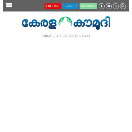
SECTIONS
ENGLISH
E-PAPER
KĀZHCHA
HOME
LATEST
FRIDAY, 07 AUGUST 2026 12.15 PM IST
AUDIO
NOTIFIED NEWS
POLL
KERALA
LOCAL
NEWS 360
CASE DIARY