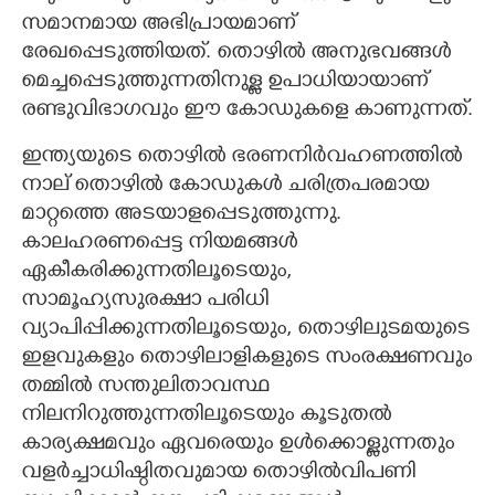
സമാനമായ അഭിപ്രായമാണ്
രേഖപ്പെടുത്തിയത്. തൊഴിൽ അനുഭവങ്ങൾ
മെച്ചപ്പെടുത്തുന്നതിനുള്ള ഉപാധിയായാണ്
രണ്ടുവിഭാഗവും ഈ കോഡുകളെ കാണുന്നത്.
ഇന്ത്യയുടെ തൊഴിൽ ഭരണനിർവഹണത്തിൽ
നാല് തൊഴിൽ കോഡുകൾ ചരിത്രപരമായ
മാറ്റത്തെ അടയാളപ്പെടുത്തുന്നു.
കാലഹരണപ്പെട്ട നിയമങ്ങൾ
ഏകീകരിക്കുന്നതിലൂടെയും,
സാമൂഹ്യസുരക്ഷാ പരിധി
വ്യാപിപ്പിക്കുന്നതിലൂടെയും, തൊഴിലുടമയുടെ
ഇളവുകളും തൊഴിലാളികളുടെ സംരക്ഷണവും
തമ്മിൽ സന്തുലിതാവസ്ഥ
നിലനിറുത്തുന്നതിലൂടെയും കൂടുതൽ
കാര്യക്ഷമവും ഏവരെയും ഉൾക്കൊള്ളുന്നതും
വളർച്ചാധിഷ്ഠിതവുമായ തൊഴിൽവിപണി
×
Share this link