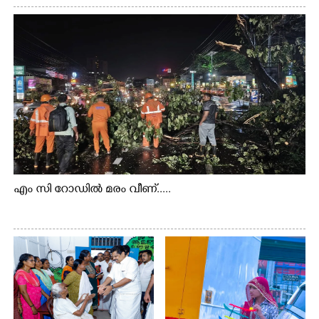
എം സി റോഡിൽ മരം വീണ്.....