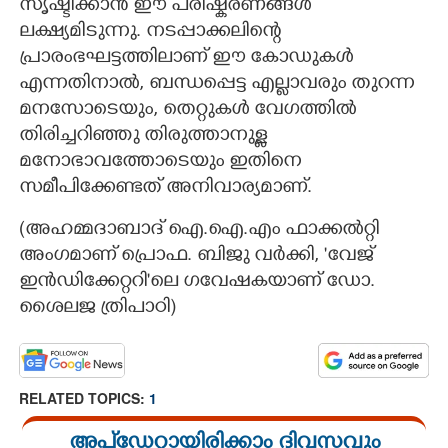
സൃഷ്ടിക്കാൻ ഈ പരിഷ്കരണങ്ങൾ
ലക്ഷ്യമിടുന്നു. നടപ്പാക്കലിന്റെ
പ്രാരംഭഘട്ടത്തിലാണ് ഈ കോഡുകൾ
എന്നതിനാൽ, ബന്ധപ്പെട്ട എല്ലാവരും തുറന്ന
മനസോടെയും,​ തെറ്റുകൾ വേഗത്തിൽ
Copy Link
തിരിച്ചറിഞ്ഞു തിരുത്താനുള്ള
മനോഭാവത്തോടെയും ഇതിനെ
സമീപിക്കേണ്ടത് അനിവാര്യമാണ്.
(അഹമ്മദാബാദ് ഐ.ഐ.എം ഫാക്കൽറ്റി
അംഗമാണ് പ്രൊഫ. ബിജു വർക്കി, 'വേജ്
ഇൻഡിക്കേറ്ററി"ലെ ഗവേഷകയാണ് ഡോ.
ശൈലജ ത്രിപാഠി)​
RELATED TOPICS:
1
അപ്ഡേറ്റായിരിക്കാം ദിവസവും