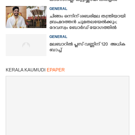
കാണാനില്ല: കുട്ടിയ്ക്കായി തിരച്ചിൽ
GENERAL
ചിങ്ങം ഒന്നിന് ശബരിമല തന്ത്രിയായി
ബ്രഹ്മദത്തൻ ചുമതലയേൽക്കും;
ദേവസ്വം ബോർഡ് യോഗത്തിൽ
തീരുമാനം
GENERAL
മലബാറിൽ പ്ലസ് വണ്ണിന് 120 അധിക
ബാച്ച്
KERALA KAUMUDI
EPAPER