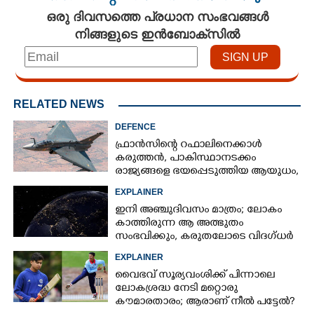
ഒരു ദിവസത്തെ പ്രധാന സംഭവങ്ങൾ
നിങ്ങളുടെ ഇൻബോക്സിൽ
RELATED NEWS
DEFENCE
ഫ്രാൻസിന്റെ റഫാലിനെക്കാൾ
കരുത്തൻ,​ പാകിസ്ഥാനടക്കം
രാജ്യങ്ങളെ ഭയപ്പെടുത്തിയ ആയുധം,​
ഇന്ത്യ നിർമ്മിച്ച എണ്ണം 100ലേക്ക്
EXPLAINER
ഇനി അഞ്ചുദിവസം മാത്രം; ലോകം
കാത്തിരുന്ന ആ അത്ഭുതം
സംഭവിക്കും, കരുതലോടെ വിദഗ്ധർ
EXPLAINER
വൈഭവ് സൂര്യവംശിക്ക് പിന്നാലെ
ലോകശ്രദ്ധ നേടി മറ്റൊരു
കൗമാരതാരം; ആരാണ് നീൽ പട്ടേൽ?