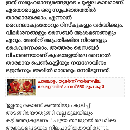
ഇത് സമൂഹമാദ്ധ്യമങ്ങളുടെ പുഷ്കല കാലമാണ്.
ഏതൊരാളും ഒരു സുപ്രഭാതത്തിൽ
CARTOONS
താരമായേക്കാം. എന്നാൽ
വൈറലാകുംതോറും റിസ്കുകളും വർദ്ധിക്കും.
LITERATURE
വിമർശനങ്ങളും സൈബർ ആക്രമണങ്ങളും
ഏറും. അതിന് അപ്രതീക്ഷിത നിറങ്ങളും
ZOOM
കൈവന്നേക്കാം. അത്തരം സൈബർ
വിചാരണയാണ് കുംഭമേളയിലെ വൈറൽ
CONTACT US
താരമായ പെൺകുട്ടിയും നന്ദഗോവിന്ദം
ഭജൻസും അഖിൽ മാരാരും നേരിടുന്നത്.
ചാഞ്ചാട്ടം തുടർന്ന് സ്വർണവില,
കേരളത്തിൽ പവന് 560 രൂപ കൂടി
'ഉ
ള്ളതു കൊണ്ട് കഞ്ഞിയും കുടിച്ച്
അടങ്ങിയൊതുങ്ങി വല്ല മൂലയിലും
കഴിഞ്ഞുകൂടണം." പഴയ തലമുറയിലെ മിക്ക
ആളുകളുടേയും നിലപാട് ഇതായിരുന്നു.