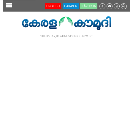
SECTIONS
ENGLISH
E-PAPER
KĀZHCHA
HOME
LATEST
THURSDAY, 06 AUGUST 2026 6.56 PM IST
AUDIO
NOTIFIED NEWS
POLL
KERALA
LOCAL
NEWS 360
CASE DIARY