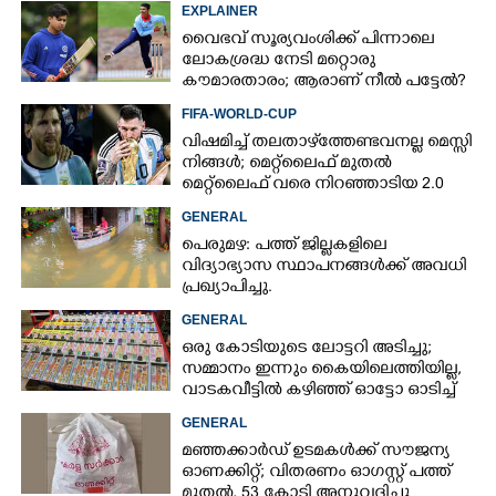
EXPLAINER
വൈഭവ് സൂര്യവംശിക്ക് പിന്നാലെ
ലോകശ്രദ്ധ നേടി മറ്റൊരു
കൗമാരതാരം; ആരാണ് നീൽ പട്ടേൽ?
FIFA-WORLD-CUP
വിഷമിച്ച് തലതാഴ്‌ത്തേണ്ടവനല്ല മെസ്സി
നിങ്ങള്‍; മെറ്റ്‌ലൈഫ് മുതല്‍
മെറ്റ്‌ലൈഫ് വരെ നിറഞ്ഞാടിയ 2.0
GENERAL
പെരുമഴ: പത്ത് ജില്ലകളിലെ
വിദ്യാഭ്യാസ സ്ഥാപനങ്ങൾക്ക് അവധി
പ്രഖ്യാപിച്ചു.
GENERAL
ഒരു കോടിയുടെ ലോട്ടറി അടിച്ചു;
സമ്മാനം ഇന്നും കൈയിലെത്തിയില്ല,
വാടകവീട്ടിൽ കഴിഞ്ഞ് ഓട്ടോ ഓടിച്ച്
73കാരൻ
GENERAL
മഞ്ഞക്കാർഡ് ഉടമകൾക്ക് സൗജന്യ
ഓണക്കിറ്റ്; വിതരണം ഓഗസ്റ്റ് പത്ത്
മുതൽ, 53 കോടി അനുവദിച്ചു