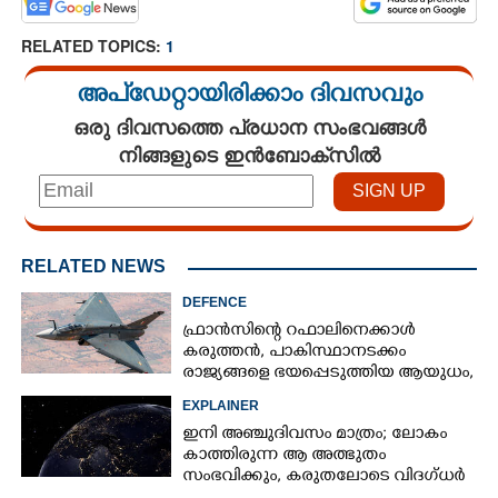
RELATED TOPICS:
1
അപ്ഡേറ്റായിരിക്കാം ദിവസവും
ഒരു ദിവസത്തെ പ്രധാന സംഭവങ്ങൾ
നിങ്ങളുടെ ഇൻബോക്സിൽ
×
Share this link
RELATED NEWS
DEFENCE
ഫ്രാൻസിന്റെ റഫാലിനെക്കാൾ
കരുത്തൻ,​ പാകിസ്ഥാനടക്കം
രാജ്യങ്ങളെ ഭയപ്പെടുത്തിയ ആയുധം,​
Copy Link
ഇന്ത്യ നിർമ്മിച്ച എണ്ണം 100ലേക്ക്
EXPLAINER
ഇനി അഞ്ചുദിവസം മാത്രം; ലോകം
കാത്തിരുന്ന ആ അത്ഭുതം
സംഭവിക്കും, കരുതലോടെ വിദഗ്ധർ