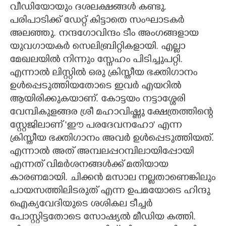
വീഡിയോയും ദശലക്ഷങ്ങൾ കണ്ടു.
പരിപാടിക്ക് ഡേറ്റ് കിട്ടാതെ സംഘാടകർ
അലഞ്ഞു. നന്ദഗോവിന്ദം ടീം അംഗങ്ങളായ
യുവഗായകർ സെലിബ്രിറ്റികളായി. എല്ലാ
മേഖലയിൽ നിന്നും സ്നേഹം പിടിച്ചുപറ്റി.
എന്നാൽ ലിസ്റ്റിൽ ഒരു ക്രിസ്തീയ ഭക്തിഗാനം
ഉൾപ്പെടുത്തിയതോടെ ഇവർ എയറിൽ
ആയിരിക്കുകയാണ്. കോട്ടയം നട്ടാശ്ശേരി
വേമ്പികുളങ്ങര ശ്രീ മഹാവിഷ്ണു ക്ഷേത്രത്തിന്റെ
സ്റ്റേജിലാണ് 'ഈ പരദേവനഹോ" എന്ന
ക്രിസ്തീയ ഭക്തിഗാനം അവർ ഉൾപ്പെടുത്തിയത്.
എന്നാൽ അത് അമ്പലപ്പറമ്പിലായിപ്പോയി
എന്നത് വിമർശനങ്ങൾക്ക് മതിയായ
കാരണമായി. ചിക്കൻ മസാല നല്ലതാണെങ്കിലും
പായസത്തിലിടരുത് എന്ന ഉപമയോടെ ഹിന്ദു
ഐക്യവേദിയുടെ ശശികല ടീച്ചർ
പോസ്റ്റിട്ടതോടെ സോഷ്യൽ മീഡിയ കത്തി.