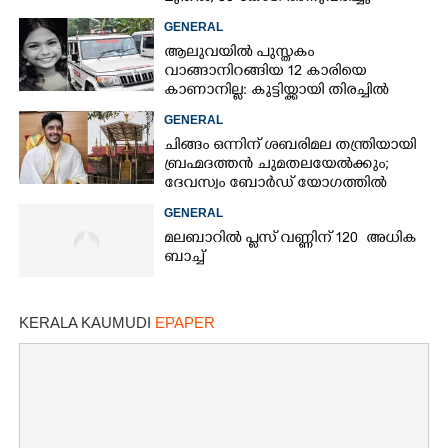
GENERAL
ആലുവയിൽ പുസ്തകം
വാങ്ങാനിറങ്ങിയ 12 കാരിയെ
കാണാനില്ല: കുട്ടിയ്ക്കായി തിരച്ചിൽ
GENERAL
ചിങ്ങം ഒന്നിന് ശബരിമല തന്ത്രിയായി
ബ്രഹ്മദത്തൻ ചുമതലയേൽക്കും;
ദേവസ്വം ബോർഡ് യോഗത്തിൽ
തീരുമാനം
GENERAL
മലബാറിൽ പ്ലസ് വണ്ണിന് 120 അധിക
ബാച്ച്
KERALA KAUMUDI
EPAPER